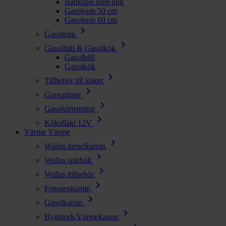
Bänkspis med ugn
Gasolspis 50 cm
Gasolspis 60 cm
chevron_right
Gasolugn
chevron_right
Gasolhäll & Gasolkök
Gasolhäll
Gasolkök
chevron_right
Tillbehör till köket
chevron_right
Gasvarnare
chevron_right
Gasolutrustning
chevron_right
Köksfläkt 12V
Värme
Värme
chevron_right
Wallas dieselkamin
chevron_right
Wallas spishäll
chevron_right
Wallas tillbehör
chevron_right
Fotogenkamin
chevron_right
Gasolkamin
chevron_right
Byggtork/Värmekanon