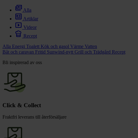
chevron_right
Toalett
full_coverage
chevron_right
Alla
Grill & Fritid
newsmode
Lacanche
Artiklar
smart_display
chevron_right
Videor
Reservdelar
chef_hat
Recept
Alla
Energi
Toalett
Kök och gasol
Värme
Vatten
Båt och caravan
Fritid
Sunwind-nytt
Grill och Trädgård
Recept
Bli inspirerad av oss
Click & Collect
Fraktfri leverans till återförsäljare