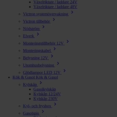
Växelriktare / laddare 24V
Växelriktare / laddare 48V
chevron_right
Victron systemövervakning
chevron_right
Victron tillbehör
chevron_right
Nödström
chevron_right
Elverk
chevron_right
Monteringstillbehör 12V
chevron_right
Monteringskabel
chevron_right
Belysning 12V
chevron_right
Utomhusbelysning
chevron_right
Glödlampor LED 12V
Kök & Gasol
Kök & Gasol
chevron_right
Kylskåp
Gasolkylskåp
Kylskåp 12/24V
Kylskåp 230V
chevron_right
Kyl- och frysbox
chevron_right
Gasolspis