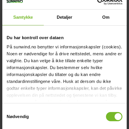
chevron_right
Kompostbehållare
chevron_right
Toalett tillbehör
Samtykke
Detaljer
Om
Grill & Fritid
Grill & Fritid
chevron_right
Gasolgrill
chevron_right
Kolgrill
Du har kontroll over dataen
chevron_right
Grilltillbehör
På sunwind.no benytter vi informasjonskapsler (cookies).
chevron_right
Bålpanna & Utespis
Noen er nødvendige for å drive nettstedet, mens andre er
chevron_right
valgfrie. Du kan velge å ikke tillate enkelte typer
Tillbehör till bålpanna
chevron_right
informasjonskapsler. Du bestemmer selv hvilke
Terrassvärmare
chevron_right
informasjonskapsler du tillater og du kan endre
Pizzaugn
standardinnstillingene våre. Husk at dersom du ikke
chevron_right
Krispaket
godtar enkelte typer informasjonskapsler, kan det påvirke
chevron_right
Friluftsliv
opplevelsen din på nettstedet og tjenestene vi kan tilby.
Lacanche
Lacanche
Les mer om vår
cookiepolicy
her. Les mer om våre
Reservdelar
Reservdelar
chevron_right
rutiner for
personvern
her.
Samtykkevalg
Reservdelar - Värme
chevron_right
Nødvendig
Reservdelar - Kök & Gasol
chevron_right
Reservdelar - Toalett