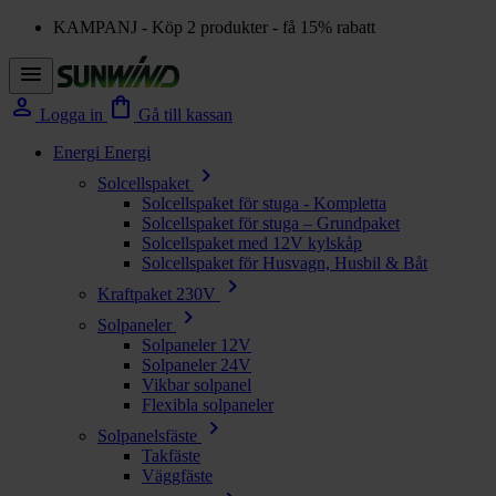
KAMPANJ - Köp 2 produkter - få 15% rabatt
menu
person
shopping_bag
Logga in
Gå till kassan
Energi
Energi
chevron_right
Solcellspaket
Solcellspaket för stuga - Kompletta
Solcellspaket för stuga – Grundpaket
Solcellspaket med 12V kylskåp
Solcellspaket för Husvagn, Husbil & Båt
chevron_right
Kraftpaket 230V
chevron_right
Solpaneler
Solpaneler 12V
Solpaneler 24V
Vikbar solpanel
Flexibla solpaneler
chevron_right
Solpanelsfäste
Takfäste
Väggfäste