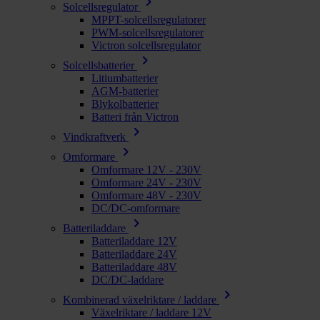
chevron_right
Solcellsregulator
MPPT-solcellsregulatorer
PWM-solcellsregulatorer
Victron solcellsregulator
chevron_right
Solcellsbatterier
Litiumbatterier
AGM-batterier
Blykolbatterier
Batteri från Victron
chevron_right
Vindkraftverk
chevron_right
Omformare
Omformare 12V - 230V
Omformare 24V - 230V
Omformare 48V - 230V
DC/DC-omformare
chevron_right
Batteriladdare
Batteriladdare 12V
Batteriladdare 24V
Batteriladdare 48V
DC/DC-laddare
chevron_right
Kombinerad växelriktare / laddare
Växelriktare / laddare 12V