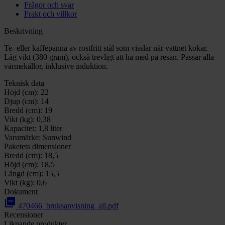
Frågor och svar
Frakt och villkor
Beskrivning
Te- eller kaffepanna av rostfritt stål som visslar när vattnet kokar.
Låg vikt (380 gram), också trevligt att ha med på resan. Passar alla
värmekällor, inklusive induktion.
Teknisk data
Höjd (cm):
22
Djup (cm):
14
Bredd (cm):
19
Vikt (kg):
0,38
Kapacitet:
1,8 liter
Varumärke:
Sunwind
Paketets dimensioner
Bredd (cm):
18,5
Höjd (cm):
18,5
Längd (cm):
15,5
Vikt (kg):
0,6
Dokument
picture_as_pdf
470466_bruksanvisning_all.pdf
Recensioner
Liknande produkter