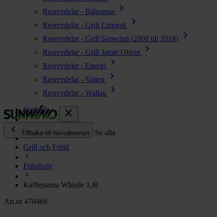
chevron_right
Reservdelar - Bålpanna
chevron_right
Reservdelar - Grill Urnorsk
chevron_right
Reservdelar - Grill Sunwind (2008 till 2018)
chevron_right
Reservdelar - Grill Jamie Oliver
chevron_right
Reservdelar - Energi
chevron_right
Reservdelar - Vatten
chevron_right
Reservdelar - Wallas
Startsida
close
chevron_left
Alla produkter
Se alla
Tillbaka till huvudmenyn
Grill och Fritid
chevron_right
Energi
Friluftsliv
chevron_right
Kök & Gasol
chevron_right
Kaffepanna Whistle 1,8l
Värme
chevron_right
Art.nr 470466
Vatten