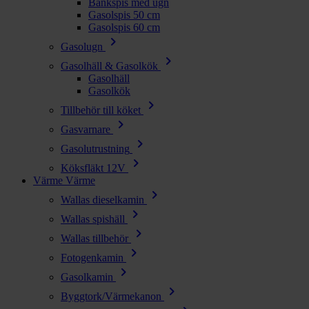
Bänkspis med ugn
Gasolspis 50 cm
Gasolspis 60 cm
chevron_right
Gasolugn
chevron_right
Gasolhäll & Gasolkök
Gasolhäll
Gasolkök
chevron_right
Tillbehör till köket
chevron_right
Gasvarnare
chevron_right
Gasolutrustning
chevron_right
Köksfläkt 12V
Värme
Värme
chevron_right
Wallas dieselkamin
chevron_right
Wallas spishäll
chevron_right
Wallas tillbehör
chevron_right
Fotogenkamin
chevron_right
Gasolkamin
chevron_right
Byggtork/Värmekanon