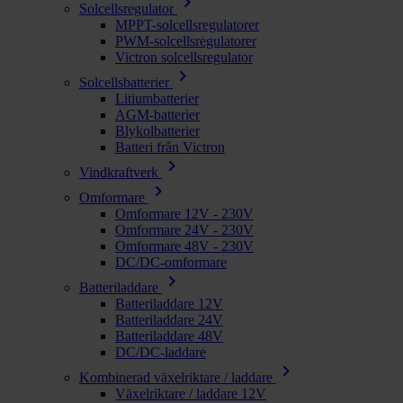
chevron_right
Solcellsregulator
MPPT-solcellsregulatorer
PWM-solcellsregulatorer
Victron solcellsregulator
chevron_right
Solcellsbatterier
Litiumbatterier
AGM-batterier
Blykolbatterier
Batteri från Victron
chevron_right
Vindkraftverk
chevron_right
Omformare
Omformare 12V - 230V
Omformare 24V - 230V
Omformare 48V - 230V
DC/DC-omformare
chevron_right
Batteriladdare
Batteriladdare 12V
Batteriladdare 24V
Batteriladdare 48V
DC/DC-laddare
chevron_right
Kombinerad växelriktare / laddare
Växelriktare / laddare 12V