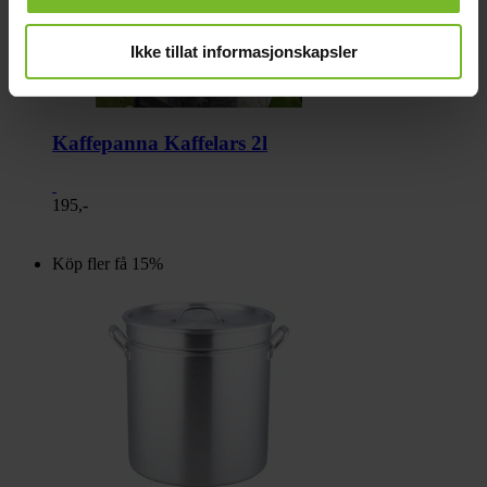
Ikke tillat informasjonskapsler
Kaffepanna Kaffelars 2l
195,-
Köp fler få 15%