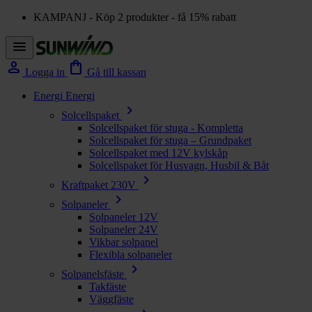
KAMPANJ - Köp 2 produkter - få 15% rabatt
menu
person
shopping_bag
Logga in
Gå till kassan
Energi
Energi
chevron_right
Solcellspaket
Solcellspaket för stuga - Kompletta
Solcellspaket för stuga – Grundpaket
Solcellspaket med 12V kylskåp
Solcellspaket för Husvagn, Husbil & Båt
chevron_right
Kraftpaket 230V
chevron_right
Solpaneler
Solpaneler 12V
Solpaneler 24V
Vikbar solpanel
Flexibla solpaneler
chevron_right
Solpanelsfäste
Takfäste
Väggfäste