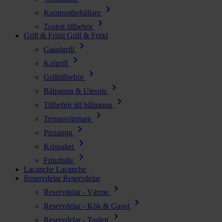
chevron_right
Kompostbehållare
chevron_right
Toalett tillbehör
Grill & Fritid
Grill & Fritid
chevron_right
Gasolgrill
chevron_right
Kolgrill
chevron_right
Grilltillbehör
chevron_right
Bålpanna & Utespis
chevron_right
Tillbehör till bålpanna
chevron_right
Terrassvärmare
chevron_right
Pizzaugn
chevron_right
Krispaket
chevron_right
Friluftsliv
Lacanche
Lacanche
Reservdelar
Reservdelar
chevron_right
Reservdelar - Värme
chevron_right
Reservdelar - Kök & Gasol
chevron_right
Reservdelar - Toalett