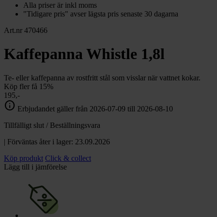
Alla priser är inkl moms
"Tidigare pris" avser lägsta pris senaste 30 dagarna
Art.nr 470466
Kaffepanna Whistle 1,8l
Te- eller kaffepanna av rostfritt stål som visslar när vattnet kokar.
Köp fler få 15%
195,-
info
Erbjudandet gäller från 2026-07-09 till 2026-08-10
Tillfälligt slut / Beställningsvara
| Förväntas åter i lager: 23.09.2026
Köp produkt
Click & collect
Lägg till i jämförelse