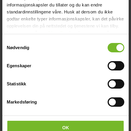
informasjonskapsler du tillater og du kan endre
Brödrost Toaster för gasollåga
standardinnstillingene våre. Husk at dersom du ikke
godtar enkelte typer informasjonskapsler, kan det påvirke
149,-
opplevelsen din på nettstedet og tjenestene vi kan tilby.
Les mer om vår
cookiepolicy
her. Les mer om våre
rutiner for
personvern
her.
Köp fler få 15%
Samtykkevalg
Nødvendig
Egenskaper
Statistikk
Markedsføring
OK