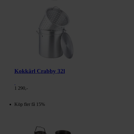
Kokkärl Crabby 32l
1 290,-
Köp fler få 15%