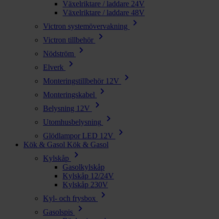
Växelriktare / laddare 24V
Växelriktare / laddare 48V
chevron_right
Victron systemövervakning
chevron_right
Victron tillbehör
chevron_right
Nödström
chevron_right
Elverk
chevron_right
Monteringstillbehör 12V
chevron_right
Monteringskabel
chevron_right
Belysning 12V
chevron_right
Utomhusbelysning
chevron_right
Glödlampor LED 12V
Kök & Gasol
Kök & Gasol
chevron_right
Kylskåp
Gasolkylskåp
Kylskåp 12/24V
Kylskåp 230V
chevron_right
Kyl- och frysbox
chevron_right
Gasolspis