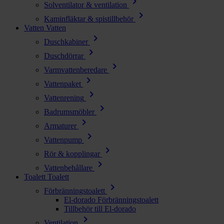
chevron_right
Solventilator & ventilation
chevron_right
Kaminfläktar & spistillbehör
Vatten
Vatten
chevron_right
Duschkabiner
chevron_right
Duschdörrar
chevron_right
Varmvattenberedare
chevron_right
Vattenpaket
chevron_right
Vattenrening
chevron_right
Badrumsmöbler
chevron_right
Armaturer
chevron_right
Vattenpump
chevron_right
Rör & kopplingar
chevron_right
Vattenbehållare
Toalett
Toalett
chevron_right
Förbränningstoalett
El-dorado Förbränningstoalett
Tillbehör till El-dorado
chevron_right
Ventilation