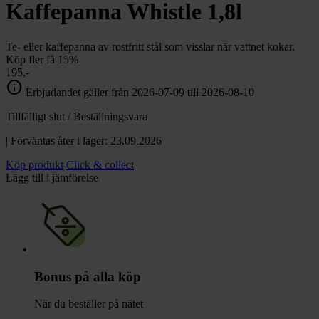
chevron_right
Kaffepanna Whistle 1,8l
Toalett
chevron_right
Grill & Fritid
Lacanche
Te- eller kaffepanna av rostfritt stål som visslar när vattnet kokar.
chevron_right
Köp fler få 15%
Reservdelar
195,-
info
Erbjudandet gäller från 2026-07-09 till 2026-08-10
Tillfälligt slut / Beställningsvara
| Förväntas åter i lager: 23.09.2026
Köp produkt
Click & collect
Lägg till i jämförelse
Bonus på alla köp
När du beställer på nätet