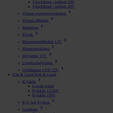
Växelriktare / laddare 24V
Växelriktare / laddare 48V
chevron_right
Victron systemövervakning
chevron_right
Victron tillbehör
chevron_right
Nödström
chevron_right
Elverk
chevron_right
Monteringstillbehör 12V
chevron_right
Monteringskabel
chevron_right
Belysning 12V
chevron_right
Utomhusbelysning
chevron_right
Glödlampor LED 12V
Kök & Gasol
Kök & Gasol
chevron_right
Kylskåp
Gasolkylskåp
Kylskåp 12/24V
Kylskåp 230V
chevron_right
Kyl- och frysbox
chevron_right
Gasolspis