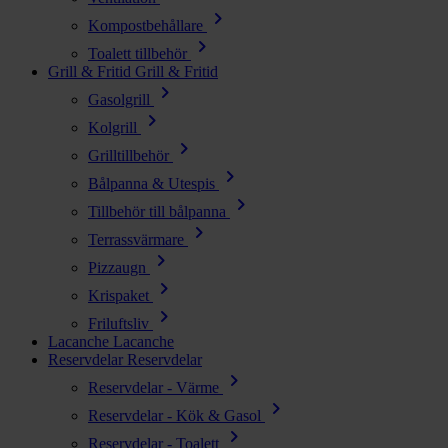
chevron_right
Kompostbehållare
chevron_right
Toalett tillbehör
Grill & Fritid
Grill & Fritid
chevron_right
Gasolgrill
chevron_right
Kolgrill
chevron_right
Grilltillbehör
chevron_right
Bålpanna & Utespis
chevron_right
Tillbehör till bålpanna
chevron_right
Terrassvärmare
chevron_right
Pizzaugn
chevron_right
Krispaket
chevron_right
Friluftsliv
Lacanche
Lacanche
Reservdelar
Reservdelar
chevron_right
Reservdelar - Värme
chevron_right
Reservdelar - Kök & Gasol
chevron_right
Reservdelar - Toalett