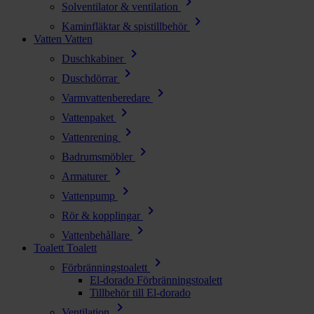
chevron_right
Solventilator & ventilation
chevron_right
Kaminfläktar & spistillbehör
Vatten
Vatten
chevron_right
Duschkabiner
chevron_right
Duschdörrar
chevron_right
Varmvattenberedare
chevron_right
Vattenpaket
chevron_right
Vattenrening
chevron_right
Badrumsmöbler
chevron_right
Armaturer
chevron_right
Vattenpump
chevron_right
Rör & kopplingar
chevron_right
Vattenbehållare
Toalett
Toalett
chevron_right
Förbränningstoalett
El-dorado Förbränningstoalett
Tillbehör till El-dorado
chevron_right
Ventilation