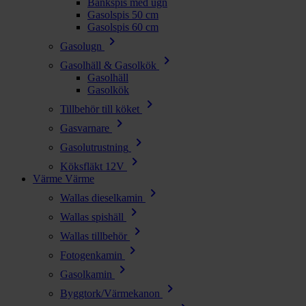
Bänkspis med ugn
Gasolspis 50 cm
Gasolspis 60 cm
chevron_right
Gasolugn
chevron_right
Gasolhäll & Gasolkök
Gasolhäll
Gasolkök
chevron_right
Tillbehör till köket
chevron_right
Gasvarnare
chevron_right
Gasolutrustning
chevron_right
Köksfläkt 12V
Värme
Värme
chevron_right
Wallas dieselkamin
chevron_right
Wallas spishäll
chevron_right
Wallas tillbehör
chevron_right
Fotogenkamin
chevron_right
Gasolkamin
chevron_right
Byggtork/Värmekanon