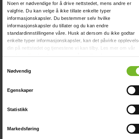
Om butiken
Noen er nødvendige for å drive nettstedet, mens andre er
valgfrie. Du kan velge å ikke tillate enkelte typer
Batteripoolen i Borlänge erbjuder ett stort och brett sortiment av
informasjonskapsler. Du bestemmer selv hvilke
Sunwinds produkter.
informasjonskapsler du tillater og du kan endre
Här hittar du praktiska lösningar för både hem och fritid.
standardinnstillingene våre. Husk at dersom du ikke godtar
Med Click & Collect beställer du enkelt online. Butiken är ett
uppskattat alternativ för dig som värdesätter mångsidighet.
enkelte typer informasjonskapsler, kan det påvirke opplevel
din på nettstedet og tjenestene vi kan tilby. Les mer om vår
Plats på kartan
cookiepolicy
her. Les mer om våre rutiner for
personvern
her.
Samtykkevalg
Nødvendig
Egenskaper
Statistikk
Markedsføring