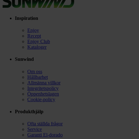
Inspiration
Enjoy
Recept
Enjoy Club
Kataloger
Sunwind
Om oss
Hållbarhet
Allmänna villkor
Integritetspolicy
Öppenhetslagen
Cookie-policy
Produkthjälp
Ofta ställda frågor
Service
Garanti El-dorado