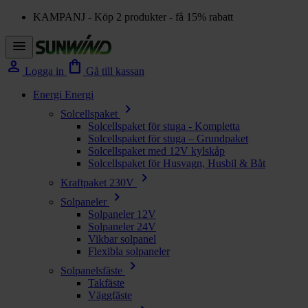
KAMPANJ - Köp 2 produkter - få 15% rabatt
menu
person
shopping_bag
Logga in
Gå till kassan
Energi
Energi
chevron_right
Solcellspaket
Solcellspaket för stuga - Kompletta
Solcellspaket för stuga – Grundpaket
Solcellspaket med 12V kylskåp
Solcellspaket för Husvagn, Husbil & Båt
chevron_right
Kraftpaket 230V
chevron_right
Solpaneler
Solpaneler 12V
Solpaneler 24V
Vikbar solpanel
Flexibla solpaneler
chevron_right
Solpanelsfäste
Takfäste
Väggfäste