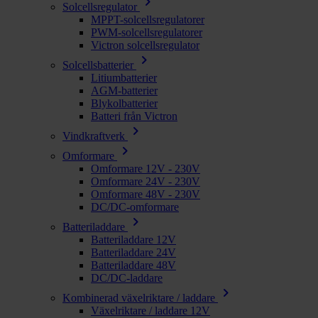
chevron_right
Solcellsregulator
MPPT-solcellsregulatorer
PWM-solcellsregulatorer
Victron solcellsregulator
chevron_right
Solcellsbatterier
Litiumbatterier
AGM-batterier
Blykolbatterier
Batteri från Victron
chevron_right
Vindkraftverk
chevron_right
Omformare
Omformare 12V - 230V
Omformare 24V - 230V
Omformare 48V - 230V
DC/DC-omformare
chevron_right
Batteriladdare
Batteriladdare 12V
Batteriladdare 24V
Batteriladdare 48V
DC/DC-laddare
chevron_right
Kombinerad växelriktare / laddare
Växelriktare / laddare 12V