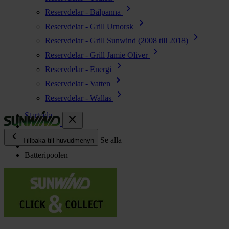
chevron_right
Reservdelar - Bålpanna
chevron_right
Reservdelar - Grill Urnorsk
chevron_right
Reservdelar - Grill Sunwind (2008 till 2018)
chevron_right
Reservdelar - Grill Jamie Oliver
chevron_right
Reservdelar - Energi
chevron_right
Reservdelar - Vatten
chevron_right
Reservdelar - Wallas
Startsida
close
chevron_left
Återförsäljare
Se alla
Tillbaka till huvudmenyn
Batteripoolen
chevron_right
Energi
chevron_right
Kök & Gasol
chevron_right
Värme
chevron_right
Vatten