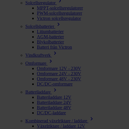
chevron_right
Solcellsregulator
MPPT-solcellsregulatorer
PWM-solcellsregulatorer
Victron solcellsregulator
chevron_right
Solcellsbatterier
Litiumbatterier
AGM-batterier
Blykolbatterier
Batteri från Victron
chevron_right
Vindkraftverk
chevron_right
Omformare
Omformare 12V - 230V
Omformare 24V - 230V
Omformare 48V - 230V
DC/DC-omformare
chevron_right
Batteriladdare
Batteriladdare 12V
Batteriladdare 24V
Batteriladdare 48V
DC/DC-laddare
chevron_right
Kombinerad växelriktare / laddare
Växelriktare / laddare 12V