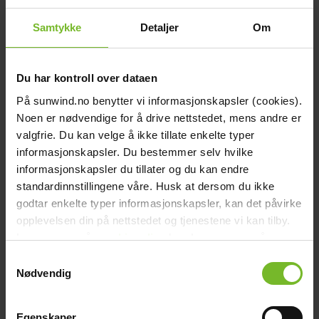
chevron_right
Kompostbehållare
Samtykke
Detaljer
Om
chevron_right
Toalett tillbehör
Grill & Fritid
Grill & Fritid
chevron_right
Gasolgrill
Du har kontroll over dataen
chevron_right
Kolgrill
På sunwind.no benytter vi informasjonskapsler (cookies).
chevron_right
Grilltillbehör
Noen er nødvendige for å drive nettstedet, mens andre er
chevron_right
Bålpanna & Utespis
valgfrie. Du kan velge å ikke tillate enkelte typer
chevron_right
Tillbehör till bålpanna
informasjonskapsler. Du bestemmer selv hvilke
chevron_right
informasjonskapsler du tillater og du kan endre
Terrassvärmare
chevron_right
standardinnstillingene våre. Husk at dersom du ikke
Pizzaugn
chevron_right
godtar enkelte typer informasjonskapsler, kan det påvirke
Krispaket
opplevelsen din på nettstedet og tjenestene vi kan tilby.
chevron_right
Friluftsliv
Les mer om vår
cookiepolicy
her. Les mer om våre
Lacanche
Lacanche
rutiner for
personvern
her.
Reservdelar
Reservdelar
Samtykkevalg
chevron_right
Nødvendig
Reservdelar - Värme
chevron_right
Reservdelar - Kök & Gasol
chevron_right
Reservdelar - Toalett
Egenskaper