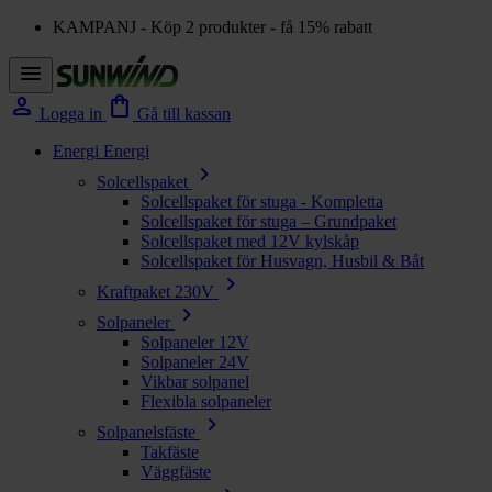
KAMPANJ - Köp 2 produkter - få 15% rabatt
menu
person
shopping_bag
Logga in
Gå till kassan
Energi
Energi
chevron_right
Solcellspaket
Solcellspaket för stuga - Kompletta
Solcellspaket för stuga – Grundpaket
Solcellspaket med 12V kylskåp
Solcellspaket för Husvagn, Husbil & Båt
chevron_right
Kraftpaket 230V
chevron_right
Solpaneler
Solpaneler 12V
Solpaneler 24V
Vikbar solpanel
Flexibla solpaneler
chevron_right
Solpanelsfäste
Takfäste
Väggfäste