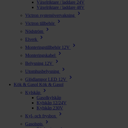
Växelriktare / laddare 24V
Växelriktare / laddare 48V
chevron_right
Victron systemövervakning
chevron_right
Victron tillbehör
chevron_right
Nödström
chevron_right
Elverk
chevron_right
Monteringstillbehör 12V
chevron_right
Monteringskabel
chevron_right
Belysning 12V
chevron_right
Utomhusbelysning
chevron_right
Glödlampor LED 12V
Kök & Gasol
Kök & Gasol
chevron_right
Kylskåp
Gasolkylskåp
Kylskåp 12/24V
Kylskåp 230V
chevron_right
Kyl- och frysbox
chevron_right
Gasolspis