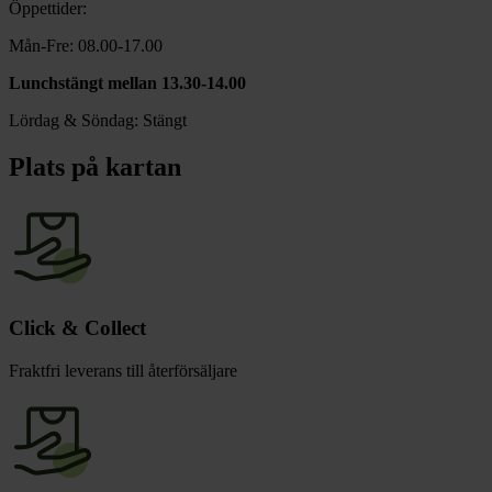
chevron_right
Öppettider:
Toalett
chevron_right
Mån-Fre: 08.00-17.00
Grill & Fritid
Lacanche
Lunchstängt mellan 13.30-14.00
chevron_right
Reservdelar
Lördag & Söndag: Stängt
Plats på kartan
Click & Collect
Fraktfri leverans till återförsäljare