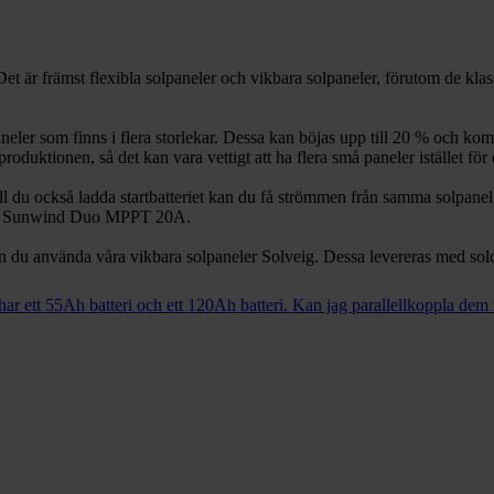
. Det är främst flexibla solpaneler och vikbara solpaneler, förutom de k
neler som finns i flera storlekar. Dessa kan böjas upp till 20 % och 
duktionen, så det kan vara vettigt att ha flera små paneler istället för 
Vill du också ladda startbatteriet kan du få strömmen från samma solpanel, 
, som Sunwind Duo MPPT 20A.
 kan du använda våra vikbara solpaneler Solveig. Dessa levereras med solc
har ett 55Ah batteri och ett 120Ah batteri. Kan jag parallellkoppla dem fö