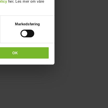
licy
her. Les mer om våre
Markedsføring
OK