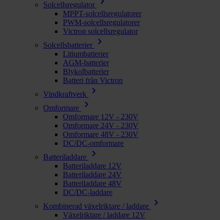
chevron_right
Solcellsregulator
MPPT-solcellsregulatorer
PWM-solcellsregulatorer
Victron solcellsregulator
chevron_right
Solcellsbatterier
Litiumbatterier
AGM-batterier
Blykolbatterier
Batteri från Victron
chevron_right
Vindkraftverk
chevron_right
Omformare
Omformare 12V - 230V
Omformare 24V - 230V
Omformare 48V - 230V
DC/DC-omformare
chevron_right
Batteriladdare
Batteriladdare 12V
Batteriladdare 24V
Batteriladdare 48V
DC/DC-laddare
chevron_right
Kombinerad växelriktare / laddare
Växelriktare / laddare 12V