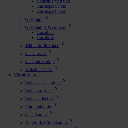
Bänkspis med ugn
Gasolspis 50 cm
Gasolspis 60 cm
chevron_right
Gasolugn
chevron_right
Gasolhäll & Gasolkök
Gasolhäll
Gasolkök
chevron_right
Tillbehör till köket
chevron_right
Gasvarnare
chevron_right
Gasolutrustning
chevron_right
Köksfläkt 12V
Värme
Värme
chevron_right
Wallas dieselkamin
chevron_right
Wallas spishäll
chevron_right
Wallas tillbehör
chevron_right
Fotogenkamin
chevron_right
Gasolkamin
chevron_right
Byggtork/Värmekanon