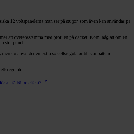
lassiska 12 voltspanelerna man ser på stugor, som även kan användas på
kommer att överensstämma med profilen på däcket. Kom ihåg att om en
en stor panel.
men du använder en extra solcellsregulator till startbatteriet.
ellsregulator.
keyboard_arrow_down
r att få bättre effekt?