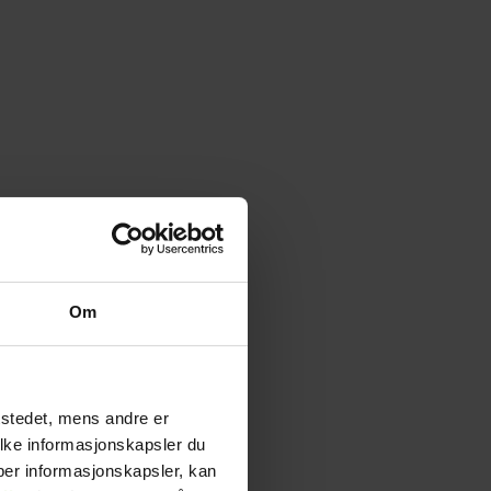
Om
tstedet, mens andre er
ilke informasjonskapsler du
yper informasjonskapsler, kan