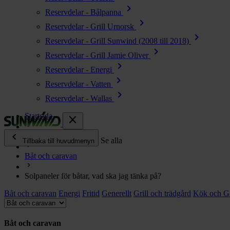
chevron_right
Reservdelar - Bålpanna
chevron_right
Reservdelar - Grill Urnorsk
chevron_right
Reservdelar - Grill Sunwind (2008 till 2018)
chevron_right
Reservdelar - Grill Jamie Oliver
chevron_right
Reservdelar - Energi
chevron_right
Reservdelar - Vatten
chevron_right
Reservdelar - Wallas
Startsida
close
chevron_left
Ofta ställda frågor
Se alla
Tillbaka till huvudmenyn
Båt och caravan
chevron_right
Energi
Solpaneler för båtar, vad ska jag tänka på?
chevron_right
Kök & Gasol
Båt och caravan
chevron_right
Energi
Fritid
Generellt
Grill och trädgård
Kök och G
Värme
chevron_right
Vatten
Båt och caravan