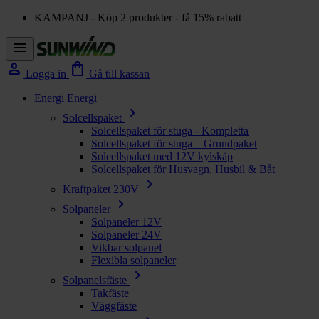
KAMPANJ - Köp 2 produkter - få 15% rabatt
menu
person
shopping_bag
Logga in
Gå till kassan
Energi
Energi
chevron_right
Solcellspaket
Solcellspaket för stuga - Kompletta
Solcellspaket för stuga – Grundpaket
Solcellspaket med 12V kylskåp
Solcellspaket för Husvagn, Husbil & Båt
chevron_right
Kraftpaket 230V
chevron_right
Solpaneler
Solpaneler 12V
Solpaneler 24V
Vikbar solpanel
Flexibla solpaneler
chevron_right
Solpanelsfäste
Takfäste
Väggfäste