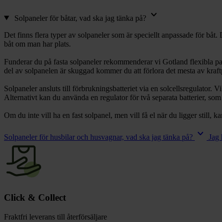
chevron_right
Toalett
keyboard_arrow_down
chevron_right
Solpaneler för båtar, vad ska jag tänka på?
Grill & Fritid
Lacanche
Det finns flera typer av solpaneler som är speciellt anpassade för båt
chevron_right
båt om man har plats.
Reservdelar
Funderar du på fasta solpaneler rekommenderar vi Gotland flexibla pa
del av solpanelen är skuggad kommer du att förlora det mesta av kraftpro
Solpaneler ansluts till förbrukningsbatteriet via en solcellsregulator. 
Alternativt kan du använda en regulator för två separata batterier
Om du inte vill ha en fast solpanel, men vill få el när du ligger still,
keyboard_arrow_down
Solpaneler för husbilar och husvagnar, vad ska jag tänka på?
Jag 
Click & Collect
Fraktfri leverans till återförsäljare