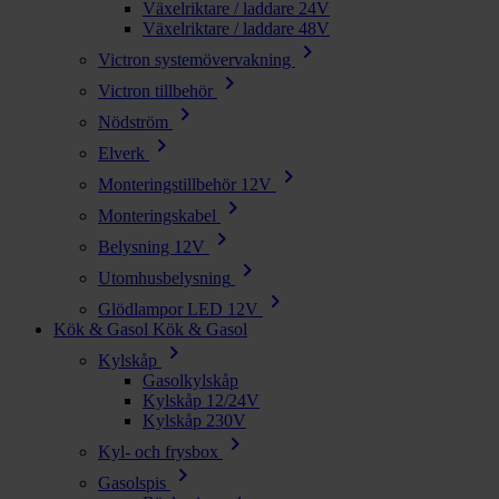
Växelriktare / laddare 24V
Växelriktare / laddare 48V
chevron_right
Victron systemövervakning
chevron_right
Victron tillbehör
chevron_right
Nödström
chevron_right
Elverk
chevron_right
Monteringstillbehör 12V
chevron_right
Monteringskabel
chevron_right
Belysning 12V
chevron_right
Utomhusbelysning
chevron_right
Glödlampor LED 12V
Kök & Gasol
Kök & Gasol
chevron_right
Kylskåp
Gasolkylskåp
Kylskåp 12/24V
Kylskåp 230V
chevron_right
Kyl- och frysbox
chevron_right
Gasolspis