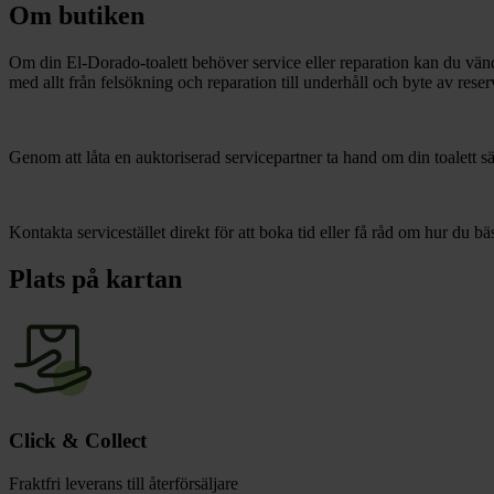
chevron_right
Toalett
Om butiken
chevron_right
Grill & Fritid
Om din El-Dorado-toalett behöver service eller reparation kan du vänd
Lacanche
med allt från felsökning och reparation till underhåll och byte av reser
chevron_right
Reservdelar
Genom att låta en auktoriserad servicepartner ta hand om din toalett 
Kontakta servicestället direkt för att boka tid eller få råd om hur du bä
Plats på kartan
Click & Collect
Fraktfri leverans till återförsäljare