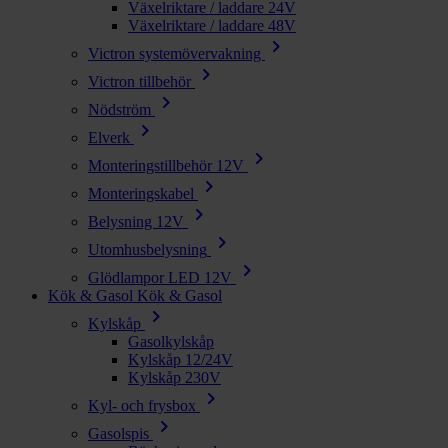
Växelriktare / laddare 24V
Växelriktare / laddare 48V
chevron_right
Victron systemövervakning
chevron_right
Victron tillbehör
chevron_right
Nödström
chevron_right
Elverk
chevron_right
Monteringstillbehör 12V
chevron_right
Monteringskabel
chevron_right
Belysning 12V
chevron_right
Utomhusbelysning
chevron_right
Glödlampor LED 12V
Kök & Gasol
Kök & Gasol
chevron_right
Kylskåp
Gasolkylskåp
Kylskåp 12/24V
Kylskåp 230V
chevron_right
Kyl- och frysbox
chevron_right
Gasolspis