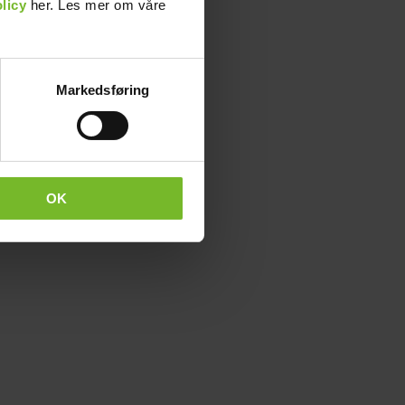
licy
her. Les mer om våre
Markedsføring
OK