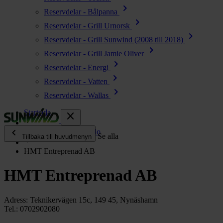
chevron_right
Reservdelar - Bålpanna
chevron_right
Reservdelar - Grill Urnorsk
chevron_right
Reservdelar - Grill Sunwind (2008 till 2018)
chevron_right
Reservdelar - Grill Jamie Oliver
chevron_right
Reservdelar - Energi
chevron_right
Reservdelar - Vatten
chevron_right
Reservdelar - Wallas
Startsida
close
chevron_left
Serviceställen El-dorado
Se alla
Tillbaka till huvudmenyn
HMT Entreprenad AB
chevron_right
Energi
HMT Entreprenad AB
chevron_right
Kök & Gasol
chevron_right
Värme
Adress:
Teknikervägen 15c, 149 45, Nynäshamn
chevron_right
Tel.:
0702902080
Vatten