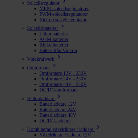
chevron_right
Solcellsregulator
MPPT-solcellsregulatorer
PWM-solcellsregulatorer
Victron solcellsregulator
chevron_right
Solcellsbatterier
Litiumbatterier
AGM-batterier
Blykolbatterier
Batteri från Victron
chevron_right
Vindkraftverk
chevron_right
Omformare
Omformare 12V - 230V
Omformare 24V - 230V
Omformare 48V - 230V
DC/DC-omformare
chevron_right
Batteriladdare
Batteriladdare 12V
Batteriladdare 24V
Batteriladdare 48V
DC/DC-laddare
chevron_right
Kombinerad växelriktare / laddare
Växelriktare / laddare 12V