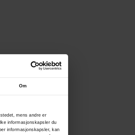
Om
tstedet, mens andre er
ilke informasjonskapsler du
yper informasjonskapsler, kan