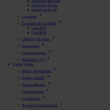
Bänkspis med ugn
Gasolspis 50 cm
Gasolspis 60 cm
chevron_right
Gasolugn
chevron_right
Gasolhäll & Gasolkök
Gasolhäll
Gasolkök
chevron_right
Tillbehör till köket
chevron_right
Gasvarnare
chevron_right
Gasolutrustning
chevron_right
Köksfläkt 12V
Värme
Värme
chevron_right
Wallas dieselkamin
chevron_right
Wallas spishäll
chevron_right
Wallas tillbehör
chevron_right
Fotogenkamin
chevron_right
Gasolkamin
chevron_right
Byggtork/Värmekanon