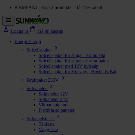
KAMPANJ - Köp 2 produkter - få 15% rabatt
menu
person
shopping_bag
Logga in
Gå till kassan
Energi
Energi
chevron_right
Solcellspaket
Solcellspaket för stuga - Kompletta
Solcellspaket för stuga – Grundpaket
Solcellspaket med 12V kylskåp
Solcellspaket för Husvagn, Husbil & Båt
chevron_right
Kraftpaket 230V
chevron_right
Solpaneler
Solpaneler 12V
Solpaneler 24V
Vikbar solpanel
Flexibla solpaneler
chevron_right
Solpanelsfäste
Takfäste
Väggfäste