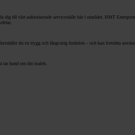
a dig till vårt auktoriserade serviceställe här i området. HMT Entrepre
vdelar.
säkerställer du en trygg och långvarig funktion – och kan fortsätta anv
st tar hand om din toalett.