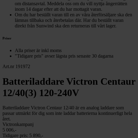
om distansavtal. Meddela oss om du vill nyttja ångerrätten
inom 14 dagar efter att du har mottagit varan.
Om du har beställt varan till en av våra återförsäljare ska den
lämnas tillbaka och återbetalas där. Har du beställt varan
direkt från Sunwind ska den returneras till vårt lager.
Priser
Alla priser är inkl moms
"Tidigare pris" avser lägsta pris senaste 30 dagarna
Art.nr 191972
Batteriladdare Victron Centaur
12/40(3) 120-240V
Batteriladdare Victron Centaur 12/40 är en analog laddare som
passar utmärkt för dig som inte laddar batterierna kontinuerligt hela
året.
Victronkampanj
5 006,-
Tidigare pris:
5 890,-