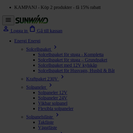
KAMPANJ - Köp 2 produkter - få 15% rabatt
menu
person
shopping_bag
Logga in
Gå till kassan
Energi
Energi
chevron_right
Solcellspaket
Solcellspaket för stuga - Kompletta
Solcellspaket för stuga – Grundpaket
Solcellspaket med 12V kylskåp
Solcellspaket för Husvagn, Husbil & Båt
chevron_right
Kraftpaket 230V
chevron_right
Solpaneler
Solpaneler 12V
Solpaneler 24V
Vikbar solpanel
Flexibla solpaneler
chevron_right
Solpanelsfäste
Takfäste
Väggfäste