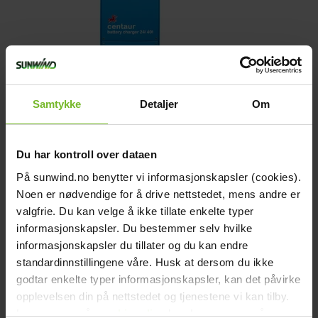
Batteriladdare Victron Centaur 24/60(3) 120-
Samtykke
Detaljer
Om
240V
Tillfälligt slut / Beställningsvara
Du har kontroll over dataen
9 342,-
På sunwind.no benytter vi informasjonskapsler (cookies).
Tidigare pris:
10 990,-
Noen er nødvendige for å drive nettstedet, mens andre er
valgfrie. Du kan velge å ikke tillate enkelte typer
Victronkampanj
informasjonskapsler. Du bestemmer selv hvilke
-15%
informasjonskapsler du tillater og du kan endre
standardinnstillingene våre. Husk at dersom du ikke
godtar enkelte typer informasjonskapsler, kan det påvirke
opplevelsen din på nettstedet og tjenestene vi kan tilby.
Les mer om vår
cookiepolicy
her. Les mer om våre