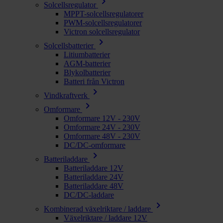
chevron_right
Solcellsregulator
MPPT-solcellsregulatorer
PWM-solcellsregulatorer
Victron solcellsregulator
chevron_right
Solcellsbatterier
Litiumbatterier
AGM-batterier
Blykolbatterier
Batteri från Victron
chevron_right
Vindkraftverk
chevron_right
Omformare
Omformare 12V - 230V
Omformare 24V - 230V
Omformare 48V - 230V
DC/DC-omformare
chevron_right
Batteriladdare
Batteriladdare 12V
Batteriladdare 24V
Batteriladdare 48V
DC/DC-laddare
chevron_right
Kombinerad växelriktare / laddare
Växelriktare / laddare 12V