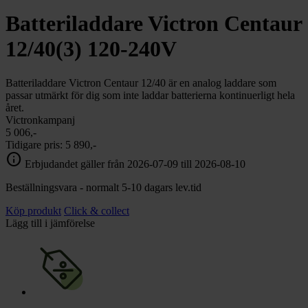
chevron_right
Toalett
Batteriladdare Victron Centaur
chevron_right
Grill & Fritid
Lacanche
12/40(3) 120-240V
chevron_right
Reservdelar
Batteriladdare Victron Centaur 12/40 är en analog laddare som
passar utmärkt för dig som inte laddar batterierna kontinuerligt hela
året.
Victronkampanj
5 006,-
Tidigare pris:
5 890,-
info
Erbjudandet gäller från 2026-07-09 till 2026-08-10
Beställningsvara - normalt 5-10 dagars lev.tid
Köp produkt
Click & collect
Lägg till i jämförelse