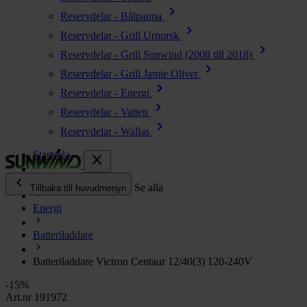
chevron_right
Reservdelar - Bålpanna
chevron_right
Reservdelar - Grill Urnorsk
chevron_right
Reservdelar - Grill Sunwind (2008 till 2018)
chevron_right
Reservdelar - Grill Jamie Oliver
chevron_right
Reservdelar - Energi
chevron_right
Reservdelar - Vatten
chevron_right
Reservdelar - Wallas
Startsida
close
chevron_left
Alla produkter
Se alla
Tillbaka till huvudmenyn
Energi
chevron_right
Energi
Batteriladdare
chevron_right
Kök & Gasol
chevron_right
Batteriladdare Victron Centaur 12/40(3) 120-240V
Värme
chevron_right
-15%
Vatten
Art.nr 191972