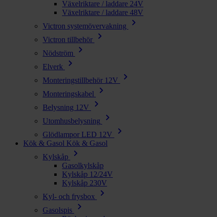
Växelriktare / laddare 24V
Växelriktare / laddare 48V
chevron_right
Victron systemövervakning
chevron_right
Victron tillbehör
chevron_right
Nödström
chevron_right
Elverk
chevron_right
Monteringstillbehör 12V
chevron_right
Monteringskabel
chevron_right
Belysning 12V
chevron_right
Utomhusbelysning
chevron_right
Glödlampor LED 12V
Kök & Gasol
Kök & Gasol
chevron_right
Kylskåp
Gasolkylskåp
Kylskåp 12/24V
Kylskåp 230V
chevron_right
Kyl- och frysbox
chevron_right
Gasolspis