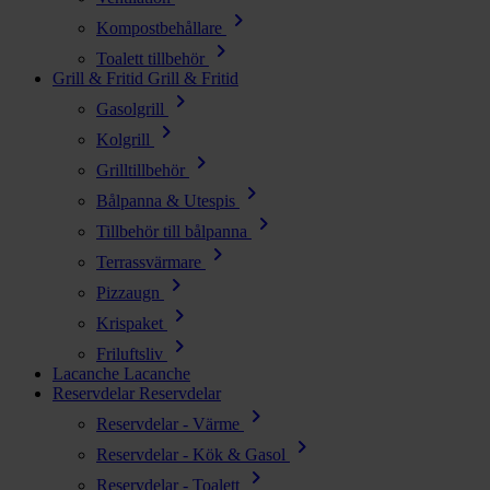
chevron_right
Kompostbehållare
chevron_right
Toalett tillbehör
Grill & Fritid
Grill & Fritid
chevron_right
Gasolgrill
chevron_right
Kolgrill
chevron_right
Grilltillbehör
chevron_right
Bålpanna & Utespis
chevron_right
Tillbehör till bålpanna
chevron_right
Terrassvärmare
chevron_right
Pizzaugn
chevron_right
Krispaket
chevron_right
Friluftsliv
Lacanche
Lacanche
Reservdelar
Reservdelar
chevron_right
Reservdelar - Värme
chevron_right
Reservdelar - Kök & Gasol
chevron_right
Reservdelar - Toalett