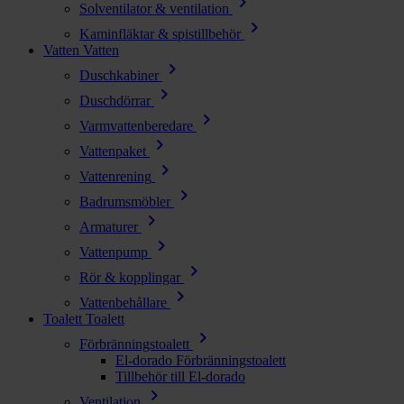
chevron_right
Solventilator & ventilation
chevron_right
Kaminfläktar & spistillbehör
Vatten
Vatten
chevron_right
Duschkabiner
chevron_right
Duschdörrar
chevron_right
Varmvattenberedare
chevron_right
Vattenpaket
chevron_right
Vattenrening
chevron_right
Badrumsmöbler
chevron_right
Armaturer
chevron_right
Vattenpump
chevron_right
Rör & kopplingar
chevron_right
Vattenbehållare
Toalett
Toalett
chevron_right
Förbränningstoalett
El-dorado Förbränningstoalett
Tillbehör till El-dorado
chevron_right
Ventilation