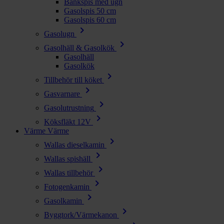
Bänkspis med ugn
Gasolspis 50 cm
Gasolspis 60 cm
chevron_right
Gasolugn
chevron_right
Gasolhäll & Gasolkök
Gasolhäll
Gasolkök
chevron_right
Tillbehör till köket
chevron_right
Gasvarnare
chevron_right
Gasolutrustning
chevron_right
Köksfläkt 12V
Värme
Värme
chevron_right
Wallas dieselkamin
chevron_right
Wallas spishäll
chevron_right
Wallas tillbehör
chevron_right
Fotogenkamin
chevron_right
Gasolkamin
chevron_right
Byggtork/Värmekanon