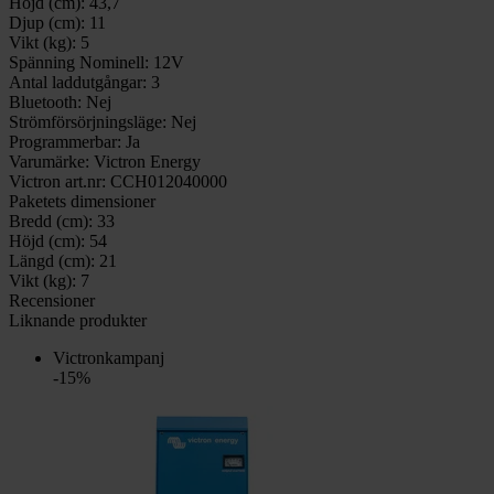
Höjd (cm):
43,7
Djup (cm):
11
Vikt (kg):
5
Spänning Nominell:
12V
Antal laddutgångar:
3
Bluetooth:
Nej
Strömförsörjningsläge:
Nej
Programmerbar:
Ja
Varumärke:
Victron Energy
Victron art.nr:
CCH012040000
Paketets dimensioner
Bredd (cm):
33
Höjd (cm):
54
Längd (cm):
21
Vikt (kg):
7
Recensioner
Liknande produkter
Victronkampanj
-15%