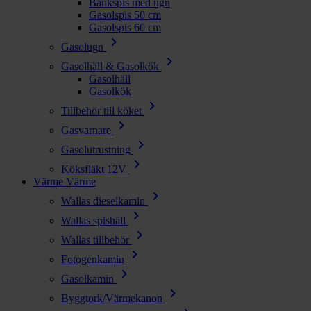
Bänkspis med ugn
Gasolspis 50 cm
Gasolspis 60 cm
chevron_right
Gasolugn
chevron_right
Gasolhäll & Gasolkök
Gasolhäll
Gasolkök
chevron_right
Tillbehör till köket
chevron_right
Gasvarnare
chevron_right
Gasolutrustning
chevron_right
Köksfläkt 12V
Värme
Värme
chevron_right
Wallas dieselkamin
chevron_right
Wallas spishäll
chevron_right
Wallas tillbehör
chevron_right
Fotogenkamin
chevron_right
Gasolkamin
chevron_right
Byggtork/Värmekanon