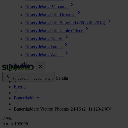
chevron_right
Reservdelar - Bålpanna
chevron_right
Reservdelar - Grill Urnorsk
chevron_right
Reservdelar - Grill Sunwind (2008 till 2018)
chevron_right
Reservdelar - Grill Jamie Oliver
chevron_right
Reservdelar - Energi
chevron_right
Reservdelar - Vatten
chevron_right
Reservdelar - Wallas
Startsida
close
chevron_left
Alla produkter
Se alla
Tillbaka till huvudmenyn
Energi
chevron_right
Energi
Batteriladdare
chevron_right
Kök & Gasol
chevron_right
Batteriladdare Victron Phoenix 24/16 (2+1) 120-240V
Värme
chevron_right
-15%
Vatten
Art.nr 192098