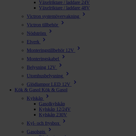
Växelriktare / laddare 24V
Växelriktare / laddare 48V
chevron_right
Victron systemövervakning
chevron_right
Victron tillbehör
chevron_right
Nödström
chevron_right
Elverk
chevron_right
Monteringstillbehör 12V
chevron_right
Monteringskabel
chevron_right
Belysning 12V
chevron_right
Utomhusbelysning
chevron_right
Glödlampor LED 12V
Kök & Gasol
Kök & Gasol
chevron_right
Kylskåp
Gasolkylskåp
Kylskåp 12/24V
Kylskåp 230V
chevron_right
Kyl- och frysbox
chevron_right
Gasolspis