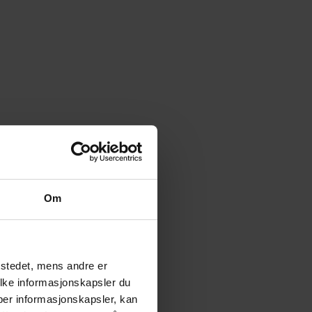
Om
tstedet, mens andre er
ilke informasjonskapsler du
yper informasjonskapsler, kan