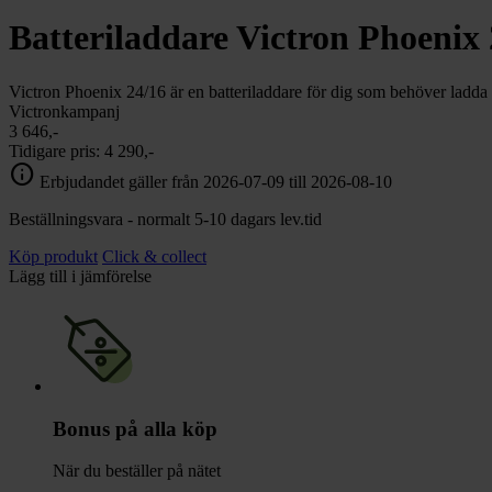
chevron_right
Toalett
Batteriladdare Victron Phoenix
chevron_right
Grill & Fritid
Lacanche
chevron_right
Victron Phoenix 24/16 är en batteriladdare för dig som behöver ladda ba
Reservdelar
Victronkampanj
3 646,-
Tidigare pris:
4 290,-
info
Erbjudandet gäller från 2026-07-09 till 2026-08-10
Beställningsvara - normalt 5-10 dagars lev.tid
Köp produkt
Click & collect
Lägg till i jämförelse
Bonus på alla köp
När du beställer på nätet