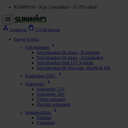
KAMPANJ - Köp 2 produkter - få 15% rabatt
menu
person
shopping_bag
Logga in
Gå till kassan
Energi
Energi
chevron_right
Solcellspaket
Solcellspaket för stuga - Kompletta
Solcellspaket för stuga – Grundpaket
Solcellspaket med 12V kylskåp
Solcellspaket för Husvagn, Husbil & Båt
chevron_right
Kraftpaket 230V
chevron_right
Solpaneler
Solpaneler 12V
Solpaneler 24V
Vikbar solpanel
Flexibla solpaneler
chevron_right
Solpanelsfäste
Takfäste
Väggfäste