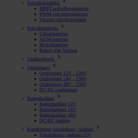
chevron_right
Solcellsregulator
MPPT-solcellsregulatorer
PWM-solcellsregulatorer
Victron solcellsregulator
chevron_right
Solcellsbatterier
Litiumbatterier
AGM-batterier
Blykolbatterier
Batteri från Victron
chevron_right
Vindkraftverk
chevron_right
Omformare
Omformare 12V - 230V
Omformare 24V - 230V
Omformare 48V - 230V
DC/DC-omformare
chevron_right
Batteriladdare
Batteriladdare 12V
Batteriladdare 24V
Batteriladdare 48V
DC/DC-laddare
chevron_right
Kombinerad växelriktare / laddare
Växelriktare / laddare 12V