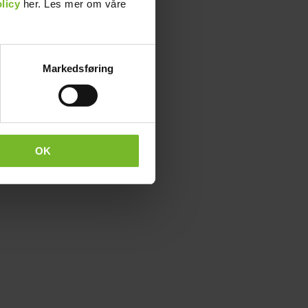
licy
her. Les mer om våre
Markedsføring
OK