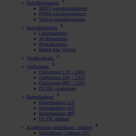
chevron_right
Solcellsregulator
MPPT-solcellsregulatorer
PWM-solcellsregulatorer
Victron solcellsregulator
chevron_right
Solcellsbatterier
Litiumbatterier
AGM-batterier
Blykolbatterier
Batteri från Victron
chevron_right
Vindkraftverk
chevron_right
Omformare
Omformare 12V - 230V
Omformare 24V - 230V
Omformare 48V - 230V
DC/DC-omformare
chevron_right
Batteriladdare
Batteriladdare 12V
Batteriladdare 24V
Batteriladdare 48V
DC/DC-laddare
chevron_right
Kombinerad växelriktare / laddare
Växelriktare / laddare 12V