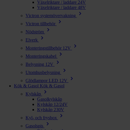
Växelriktare / laddare 24V
Växelriktare / laddare 48V
chevron_right
Victron systemövervakning
chevron_right
Victron tillbehör
chevron_right
Nödström
chevron_right
Elverk
chevron_right
Monteringstillbehör 12V
chevron_right
Monteringskabel
chevron_right
Belysning 12V
chevron_right
Utomhusbelysning
chevron_right
Glödlampor LED 12V
Kök & Gasol
Kök & Gasol
chevron_right
Kylskåp
Gasolkylskåp
Kylskåp 12/24V
Kylskåp 230V
chevron_right
Kyl- och frysbox
chevron_right
Gasolspis