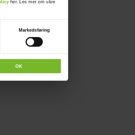
licy
her. Les mer om våre
Markedsføring
OK