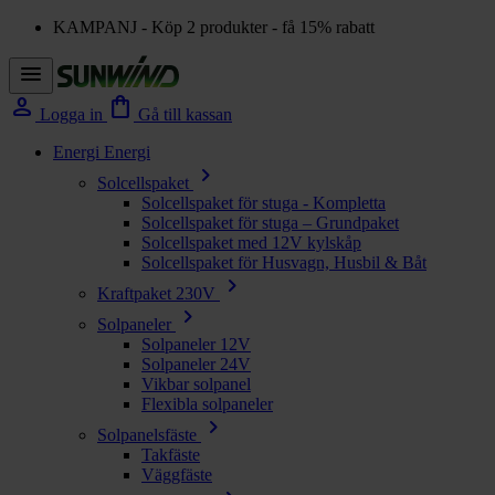
KAMPANJ - Köp 2 produkter - få 15% rabatt
menu
person
shopping_bag
Logga in
Gå till kassan
Energi
Energi
chevron_right
Solcellspaket
Solcellspaket för stuga - Kompletta
Solcellspaket för stuga – Grundpaket
Solcellspaket med 12V kylskåp
Solcellspaket för Husvagn, Husbil & Båt
chevron_right
Kraftpaket 230V
chevron_right
Solpaneler
Solpaneler 12V
Solpaneler 24V
Vikbar solpanel
Flexibla solpaneler
chevron_right
Solpanelsfäste
Takfäste
Väggfäste