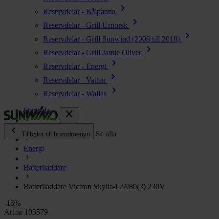
chevron_right
Reservdelar - Bålpanna
chevron_right
Reservdelar - Grill Urnorsk
chevron_right
Reservdelar - Grill Sunwind (2008 till 2018)
chevron_right
Reservdelar - Grill Jamie Oliver
chevron_right
Reservdelar - Energi
chevron_right
Reservdelar - Vatten
chevron_right
Reservdelar - Wallas
Startsida
close
chevron_left
Alla produkter
Se alla
Tillbaka till huvudmenyn
Energi
chevron_right
Energi
Batteriladdare
chevron_right
Kök & Gasol
chevron_right
Batteriladdare Victron Skylla-i 24/80(3) 230V
Värme
chevron_right
-15%
Vatten
Art.nr 103579