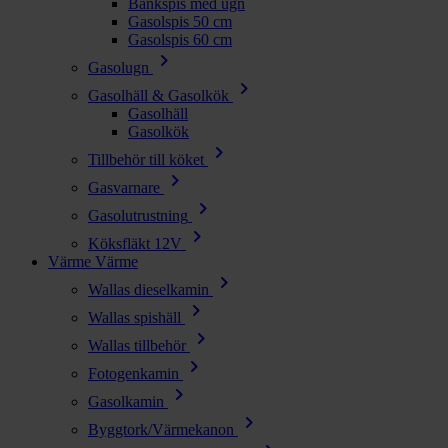
Bänkspis med ugn
Gasolspis 50 cm
Gasolspis 60 cm
chevron_right
Gasolugn
chevron_right
Gasolhäll & Gasolkök
Gasolhäll
Gasolkök
chevron_right
Tillbehör till köket
chevron_right
Gasvarnare
chevron_right
Gasolutrustning
chevron_right
Köksfläkt 12V
Värme
Värme
chevron_right
Wallas dieselkamin
chevron_right
Wallas spishäll
chevron_right
Wallas tillbehör
chevron_right
Fotogenkamin
chevron_right
Gasolkamin
chevron_right
Byggtork/Värmekanon