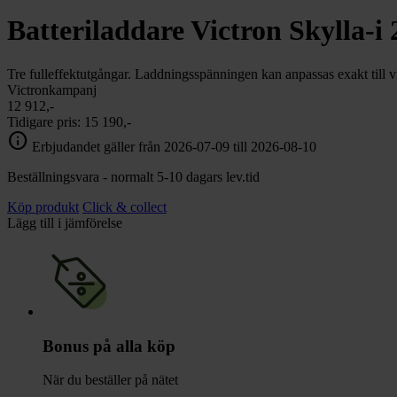
chevron_right
Toalett
Batteriladdare Victron Skylla-i
chevron_right
Grill & Fritid
Lacanche
chevron_right
Tre fulleffektutgångar. Laddningsspänningen kan anpassas exakt till vi
Reservdelar
Victronkampanj
12 912,-
Tidigare pris:
15 190,-
info
Erbjudandet gäller från 2026-07-09 till 2026-08-10
Beställningsvara - normalt 5-10 dagars lev.tid
Köp produkt
Click & collect
Lägg till i jämförelse
Bonus på alla köp
När du beställer på nätet