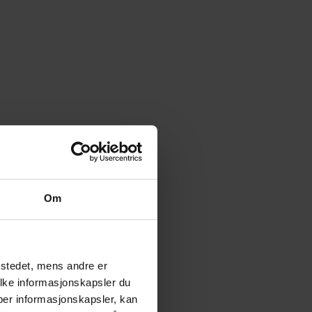
Om
tstedet, mens andre er
ilke informasjonskapsler du
yper informasjonskapsler, kan