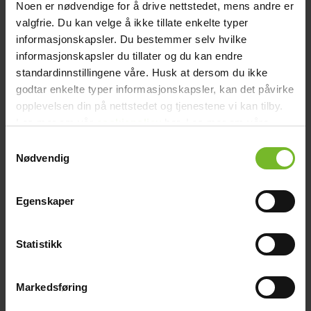
Varumärke:
Victron Energy
Noen er nødvendige for å drive nettstedet, mens andre er
Victron art.nr:
SDTG2401003
valgfrie. Du kan velge å ikke tillate enkelte typer
Paketets dimensioner
informasjonskapsler. Du bestemmer selv hvilke
Bredd (cm):
33
Höjd (cm):
46
informasjonskapsler du tillater og du kan endre
Längd (cm):
33
standardinnstillingene våre. Husk at dersom du ikke
Vikt (kg):
11,25
godtar enkelte typer informasjonskapsler, kan det påvirke
Recensioner
Liknande produkter
opplevelsen din på nettstedet og tjenestene vi kan tilby.
Les mer om vår
cookiepolicy
her. Les mer om våre
Victronkampanj
rutiner for
personvern
her.
-15%
Samtykkevalg
Nødvendig
Egenskaper
Statistikk
Markedsføring