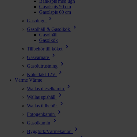
Bänkspis med ugn
Gasolspis 50 cm
Gasolspis 60 cm
chevron_right
Gasolugn
chevron_right
Gasolhäll & Gasolkök
Gasolhäll
Gasolkök
chevron_right
Tillbehör till köket
chevron_right
Gasvarnare
chevron_right
Gasolutrustning
chevron_right
Köksfläkt 12V
Värme
Värme
chevron_right
Wallas dieselkamin
chevron_right
Wallas spishäll
chevron_right
Wallas tillbehör
chevron_right
Fotogenkamin
chevron_right
Gasolkamin
chevron_right
Byggtork/Värmekanon