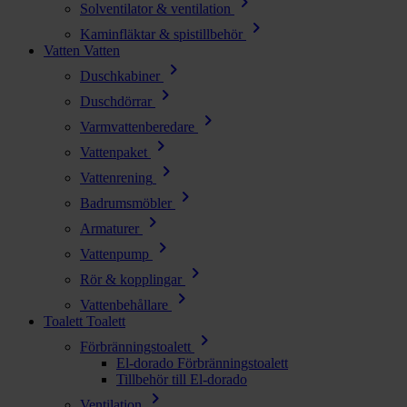
chevron_right
Solventilator & ventilation
chevron_right
Kaminfläktar & spistillbehör
Vatten
Vatten
chevron_right
Duschkabiner
chevron_right
Duschdörrar
chevron_right
Varmvattenberedare
chevron_right
Vattenpaket
chevron_right
Vattenrening
chevron_right
Badrumsmöbler
chevron_right
Armaturer
chevron_right
Vattenpump
chevron_right
Rör & kopplingar
chevron_right
Vattenbehållare
Toalett
Toalett
chevron_right
Förbränningstoalett
El-dorado Förbränningstoalett
Tillbehör till El-dorado
chevron_right
Ventilation