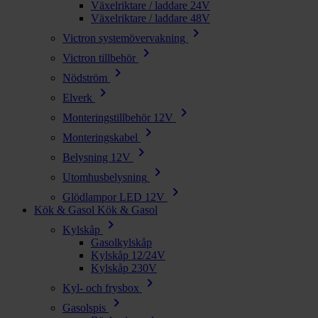
Växelriktare / laddare 24V
Växelriktare / laddare 48V
chevron_right
Victron systemövervakning
chevron_right
Victron tillbehör
chevron_right
Nödström
chevron_right
Elverk
chevron_right
Monteringstillbehör 12V
chevron_right
Monteringskabel
chevron_right
Belysning 12V
chevron_right
Utomhusbelysning
chevron_right
Glödlampor LED 12V
Kök & Gasol
Kök & Gasol
chevron_right
Kylskåp
Gasolkylskåp
Kylskåp 12/24V
Kylskåp 230V
chevron_right
Kyl- och frysbox
chevron_right
Gasolspis