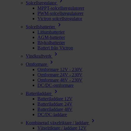
chevron_right
Solcellsregulator
MPPT-solcellsregulatorer
PWM-solcellsregulatorer
Victron solcellsregulator
chevron_right
Solcellsbatterier
Litiumbatterier
AGM-batterier
Blykolbatterier
Batteri från Victron
chevron_right
Vindkraftverk
chevron_right
Omformare
Omformare 12V - 230V
Omformare 24V - 230V
Omformare 48V - 230V
DC/DC-omformare
chevron_right
Batteriladdare
Batteriladdare 12V
Batteriladdare 24V
Batteriladdare 48V
DC/DC-laddare
chevron_right
Kombinerad växelriktare / laddare
Växelriktare / laddare 12V