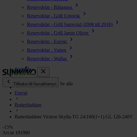
chevron_right
Reservdelar - Bålpanna
chevron_right
Reservdelar - Grill Urnorsk
chevron_right
Reservdelar - Grill Sunwind (2008 till 2018)
chevron_right
Reservdelar - Grill Jamie Oliver
chevron_right
Reservdelar - Energi
chevron_right
Reservdelar - Vatten
chevron_right
Reservdelar - Wallas
Startsida
close
chevron_left
Alla produkter
Se alla
Tillbaka till huvudmenyn
Energi
chevron_right
Energi
Batteriladdare
chevron_right
Kök & Gasol
chevron_right
Batteriladdare Victron Skylla-TG 24/100(1+1) GL 120-240V
Värme
chevron_right
-15%
Vatten
Art.nr 191980