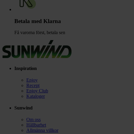
Betala med Klarna
Få varorna först, betala sen
Inspiration
Enjoy
Recept
Enjoy Club
Kataloger
Sunwind
Om oss
Hållbarhet
Allmänna villkor