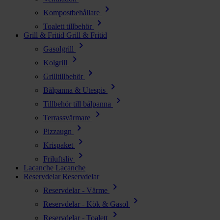
chevron_right
Kompostbehållare
chevron_right
Toalett tillbehör
Grill & Fritid
Grill & Fritid
chevron_right
Gasolgrill
chevron_right
Kolgrill
chevron_right
Grilltillbehör
chevron_right
Bålpanna & Utespis
chevron_right
Tillbehör till bålpanna
chevron_right
Terrassvärmare
chevron_right
Pizzaugn
chevron_right
Krispaket
chevron_right
Friluftsliv
Lacanche
Lacanche
Reservdelar
Reservdelar
chevron_right
Reservdelar - Värme
chevron_right
Reservdelar - Kök & Gasol
chevron_right
Reservdelar - Toalett