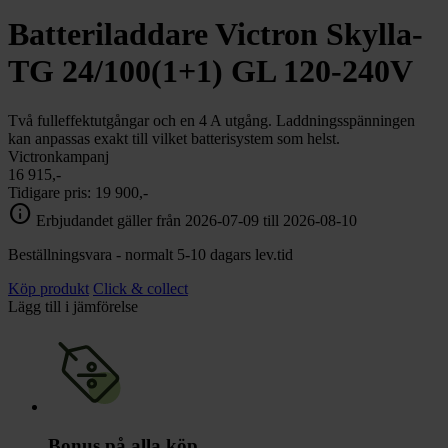
chevron_right
Toalett
Batteriladdare Victron Skylla-
chevron_right
Grill & Fritid
Lacanche
TG 24/100(1+1) GL 120-240V
chevron_right
Reservdelar
Två fulleffektutgångar och en 4 A utgång. Laddningsspänningen
kan anpassas exakt till vilket batterisystem som helst.
Victronkampanj
16 915,-
Tidigare pris:
19 900,-
info
Erbjudandet gäller från 2026-07-09 till 2026-08-10
Beställningsvara - normalt 5-10 dagars lev.tid
Köp produkt
Click & collect
Lägg till i jämförelse
Bonus på alla köp