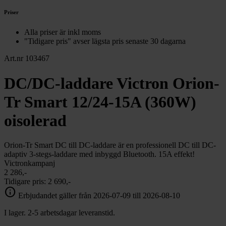
Priser
Alla priser är inkl moms
"Tidigare pris" avser lägsta pris senaste 30 dagarna
Art.nr 103467
DC/DC-laddare Victron Orion-
Tr Smart 12/24-15A (360W)
oisolerad
Orion-Tr Smart DC till DC-laddare är en professionell DC till DC-
adaptiv 3-stegs-laddare med inbyggd Bluetooth. 15A effekt!
Victronkampanj
2 286,-
Tidigare pris:
2 690,-
info
Erbjudandet gäller från 2026-07-09 till 2026-08-10
I lager. 2-5 arbetsdagar leveranstid.