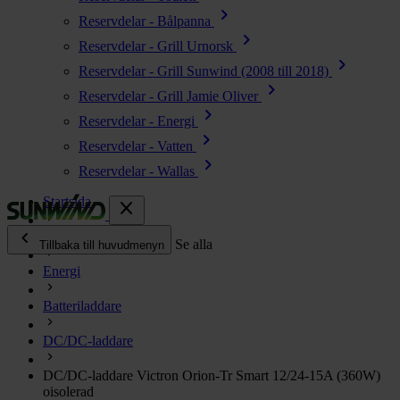
chevron_right
Reservdelar - Bålpanna
chevron_right
Reservdelar - Grill Urnorsk
chevron_right
Reservdelar - Grill Sunwind (2008 till 2018)
chevron_right
Reservdelar - Grill Jamie Oliver
chevron_right
Reservdelar - Energi
chevron_right
Reservdelar - Vatten
chevron_right
Reservdelar - Wallas
Startsida
close
chevron_left
Alla produkter
Se alla
Tillbaka till huvudmenyn
Energi
chevron_right
Energi
Batteriladdare
chevron_right
Kök & Gasol
chevron_right
DC/DC-laddare
Värme
chevron_right
DC/DC-laddare Victron Orion-Tr Smart 12/24-15A (360W)
Vatten
oisolerad