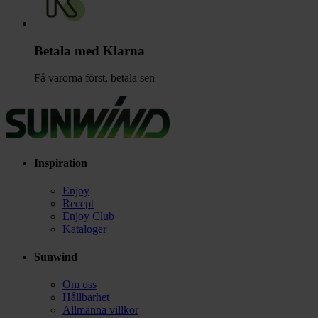
Betala med Klarna
Få varorna först, betala sen
Inspiration
Enjoy
Recept
Enjoy Club
Kataloger
Sunwind
Om oss
Hållbarhet
Allmänna villkor