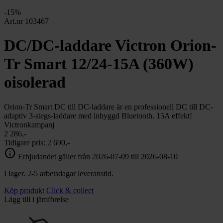
chevron_right
Toalett
-15%
chevron_right
Grill & Fritid
Art.nr 103467
Lacanche
chevron_right
DC/DC-laddare Victron Orion-
Reservdelar
Tr Smart 12/24-15A (360W)
oisolerad
Orion-Tr Smart DC till DC-laddare är en professionell DC till DC-
adaptiv 3-stegs-laddare med inbyggd Bluetooth. 15A effekt!
Victronkampanj
2 286,-
Tidigare pris:
2 690,-
info
Erbjudandet gäller från 2026-07-09 till 2026-08-10
I lager. 2-5 arbetsdagar leveranstid.
Köp produkt
Click & collect
Lägg till i jämförelse