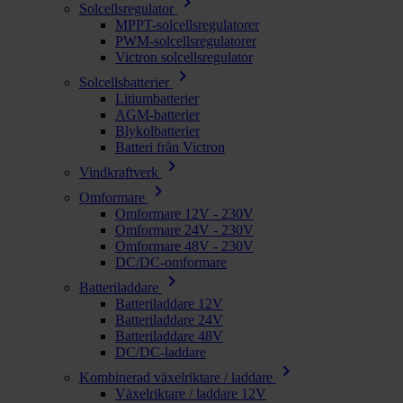
chevron_right
Solcellsregulator
MPPT-solcellsregulatorer
PWM-solcellsregulatorer
Victron solcellsregulator
chevron_right
Solcellsbatterier
Litiumbatterier
AGM-batterier
Blykolbatterier
Batteri från Victron
chevron_right
Vindkraftverk
chevron_right
Omformare
Omformare 12V - 230V
Omformare 24V - 230V
Omformare 48V - 230V
DC/DC-omformare
chevron_right
Batteriladdare
Batteriladdare 12V
Batteriladdare 24V
Batteriladdare 48V
DC/DC-laddare
chevron_right
Kombinerad växelriktare / laddare
Växelriktare / laddare 12V