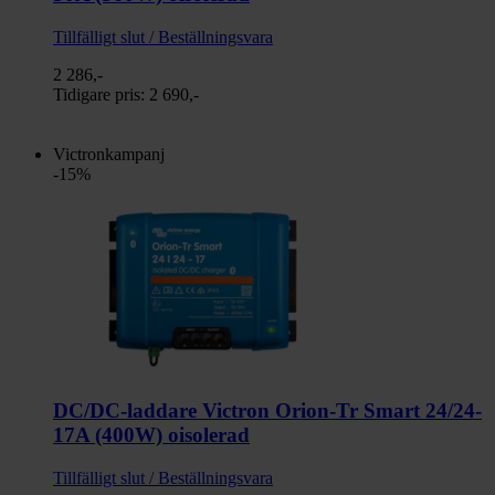
Tillfälligt slut / Beställningsvara
2 286,-
Tidigare pris:
2 690,-
Victronkampanj
-15%
DC/DC-laddare Victron Orion-Tr Smart 24/24-
17A (400W) oisolerad
Tillfälligt slut / Beställningsvara