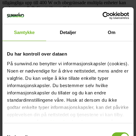
tillgängliga upp till 400 W och obegränsade multipla enheter kan
anslutas parallellt för att öka uteffekten.
Lämplig för höga temperaturer upp till 55 °C med en total nominell
effekt upp till 40 °C.
Samtykke
Detaljer
Om
Teknisk data
Höjd (cm):
13
Djup (cm):
8
Bredd (cm):
18,6
Du har kontroll over dataen
Vikt (kg):
1,8
Effekt Kontinuerligt:
360W
På sunwind.no benytter vi informasjonskapsler (cookies).
Spänning in:
12V
Noen er nødvendige for å drive nettstedet, mens andre er
Spänning ut:
24V
Batterispänning:
10-17V
valgfrie. Du kan velge å ikke tillate enkelte typer
Varumärke:
Victron Energy
informasjonskapsler. Du bestemmer selv hvilke
Victron art.nr:
ORI122436140
informasjonskapsler du tillater og du kan endre
Paketets dimensioner
Bredd (cm):
20,5
standardinnstillingene våre. Husk at dersom du ikke
Höjd (cm):
9
godtar enkelte typer informasjonskapsler, kan det påvirke
Längd (cm):
13
opplevelsen din på nettstedet og tjenestene vi kan tilby.
Vikt (kg):
1,92
Recensioner
Les mer om vår
cookiepolicy
her. Les mer om våre
Liknande produkter
rutiner for
personvern
her.
Samtykkevalg