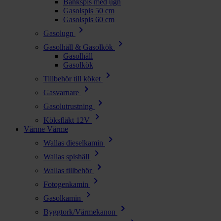
Bänkspis med ugn
Gasolspis 50 cm
Gasolspis 60 cm
chevron_right
Gasolugn
chevron_right
Gasolhäll & Gasolkök
Gasolhäll
Gasolkök
chevron_right
Tillbehör till köket
chevron_right
Gasvarnare
chevron_right
Gasolutrustning
chevron_right
Köksfläkt 12V
Värme
Värme
chevron_right
Wallas dieselkamin
chevron_right
Wallas spishäll
chevron_right
Wallas tillbehör
chevron_right
Fotogenkamin
chevron_right
Gasolkamin
chevron_right
Byggtork/Värmekanon