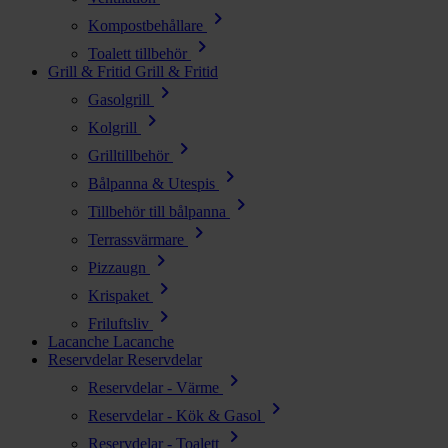
chevron_right
Kompostbehållare
chevron_right
Toalett tillbehör
Grill & Fritid
Grill & Fritid
chevron_right
Gasolgrill
chevron_right
Kolgrill
chevron_right
Grilltillbehör
chevron_right
Bålpanna & Utespis
chevron_right
Tillbehör till bålpanna
chevron_right
Terrassvärmare
chevron_right
Pizzaugn
chevron_right
Krispaket
chevron_right
Friluftsliv
Lacanche
Lacanche
Reservdelar
Reservdelar
chevron_right
Reservdelar - Värme
chevron_right
Reservdelar - Kök & Gasol
chevron_right
Reservdelar - Toalett