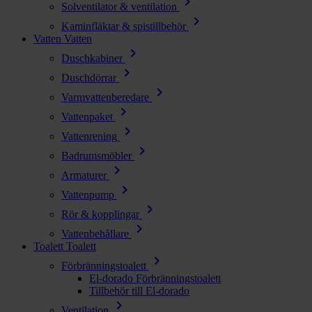
chevron_right
Solventilator & ventilation
chevron_right
Kaminfläktar & spistillbehör
Vatten
Vatten
chevron_right
Duschkabiner
chevron_right
Duschdörrar
chevron_right
Varmvattenberedare
chevron_right
Vattenpaket
chevron_right
Vattenrening
chevron_right
Badrumsmöbler
chevron_right
Armaturer
chevron_right
Vattenpump
chevron_right
Rör & kopplingar
chevron_right
Vattenbehållare
Toalett
Toalett
chevron_right
Förbränningstoalett
El-dorado Förbränningstoalett
Tillbehör till El-dorado
chevron_right
Ventilation