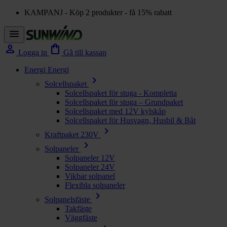
KAMPANJ - Köp 2 produkter - få 15% rabatt
menu
person
shopping_bag
Logga in
Gå till kassan
Energi
Energi
chevron_right
Solcellspaket
Solcellspaket för stuga - Kompletta
Solcellspaket för stuga – Grundpaket
Solcellspaket med 12V kylskåp
Solcellspaket för Husvagn, Husbil & Båt
chevron_right
Kraftpaket 230V
chevron_right
Solpaneler
Solpaneler 12V
Solpaneler 24V
Vikbar solpanel
Flexibla solpaneler
chevron_right
Solpanelsfäste
Takfäste
Väggfäste