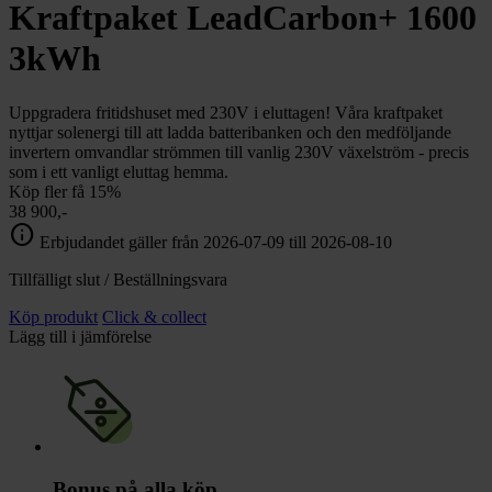
chevron_right
Kraftpaket LeadCarbon+ 1600
Toalett
chevron_right
Grill & Fritid
3kWh
Lacanche
chevron_right
Reservdelar
Uppgradera fritidshuset med 230V i eluttagen! Våra kraftpaket
nyttjar solenergi till att ladda batteribanken och den medföljande
invertern omvandlar strömmen till vanlig 230V växelström - precis
som i ett vanligt eluttag hemma.
Köp fler få 15%
38 900,-
info
Erbjudandet gäller från 2026-07-09 till 2026-08-10
Tillfälligt slut / Beställningsvara
Köp produkt
Click & collect
Lägg till i jämförelse
Bonus på alla köp