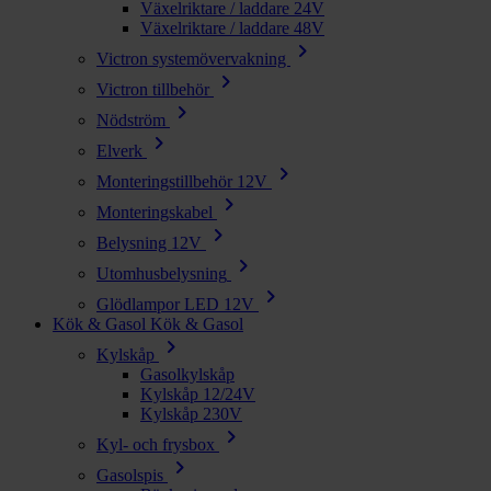
Växelriktare / laddare 24V
Växelriktare / laddare 48V
chevron_right
Victron systemövervakning
chevron_right
Victron tillbehör
chevron_right
Nödström
chevron_right
Elverk
chevron_right
Monteringstillbehör 12V
chevron_right
Monteringskabel
chevron_right
Belysning 12V
chevron_right
Utomhusbelysning
chevron_right
Glödlampor LED 12V
Kök & Gasol
Kök & Gasol
chevron_right
Kylskåp
Gasolkylskåp
Kylskåp 12/24V
Kylskåp 230V
chevron_right
Kyl- och frysbox
chevron_right
Gasolspis