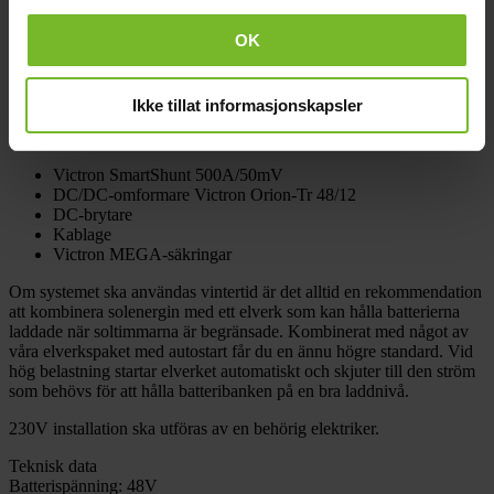
2 ST Solpanel Victron Victron 345W Mono 1870 x 880 mm
OK
Montering solceller
2 ST Solpanelskonsol justerbar, stor
Ikke tillat informasjonskapsler
Övrigt
Victron SmartShunt 500A/50mV
DC/DC-omformare Victron Orion-Tr 48/12
DC-brytare
Kablage
Victron MEGA-säkringar
Om systemet ska användas vintertid är det alltid en rekommendation
att kombinera solenergin med ett elverk som kan hålla batterierna
laddade när soltimmarna är begränsade. Kombinerat med något av
våra elverkspaket med autostart får du en ännu högre standard. Vid
hög belastning startar elverket automatiskt och skjuter till den ström
som behövs för att hålla batteribanken på en bra laddnivå.
230V installation ska utföras av en behörig elektriker.
Teknisk data
Batterispänning:
48V