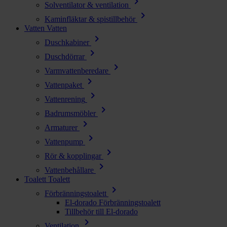
chevron_right
Solventilator & ventilation
chevron_right
Kaminfläktar & spistillbehör
Vatten
Vatten
chevron_right
Duschkabiner
chevron_right
Duschdörrar
chevron_right
Varmvattenberedare
chevron_right
Vattenpaket
chevron_right
Vattenrening
chevron_right
Badrumsmöbler
chevron_right
Armaturer
chevron_right
Vattenpump
chevron_right
Rör & kopplingar
chevron_right
Vattenbehållare
Toalett
Toalett
chevron_right
Förbränningstoalett
El-dorado Förbränningstoalett
Tillbehör till El-dorado
chevron_right
Ventilation