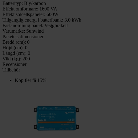
Batterityp:
Bly/karbon
Effekt omformare:
1600 VA
Effekt solcellspaneler:
600W
Tillgänglig energi i batteribank:
3,0 kWh
Fästanordning panel:
Veggbrakett
Varumärke:
Sunwind
Paketets dimensioner
Bredd (cm):
0
Höjd (cm):
0
Längd (cm):
0
Vikt (kg):
200
Recensioner
Tillbehör
Köp fler få 15%