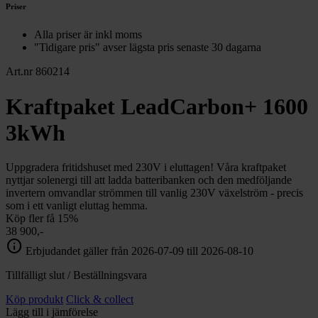
Priser
Alla priser är inkl moms
"Tidigare pris" avser lägsta pris senaste 30 dagarna
Art.nr 860214
Kraftpaket LeadCarbon+ 1600
3kWh
Uppgradera fritidshuset med 230V i eluttagen! Våra kraftpaket
nyttjar solenergi till att ladda batteribanken och den medföljande
invertern omvandlar strömmen till vanlig 230V växelström - precis
som i ett vanligt eluttag hemma.
Köp fler få 15%
38 900,-
info
Erbjudandet gäller från 2026-07-09 till 2026-08-10
Tillfälligt slut / Beställningsvara
Köp produkt
Click & collect
Lägg till i jämförelse