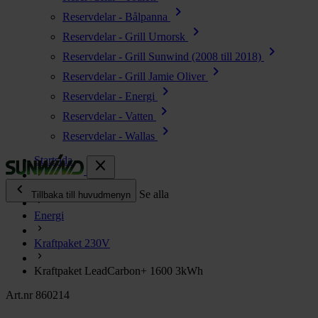
chevron_right
Reservdelar - Bålpanna
chevron_right
Reservdelar - Grill Urnorsk
chevron_right
Reservdelar - Grill Sunwind (2008 till 2018)
chevron_right
Reservdelar - Grill Jamie Oliver
chevron_right
Reservdelar - Energi
chevron_right
Reservdelar - Vatten
chevron_right
Reservdelar - Wallas
Startsida
close
chevron_left
Alla produkter
Se alla
Tillbaka till huvudmenyn
Energi
chevron_right
Energi
Kraftpaket 230V
chevron_right
Kök & Gasol
chevron_right
Kraftpaket LeadCarbon+ 1600 3kWh
Värme
chevron_right
Art.nr 860214
Vatten