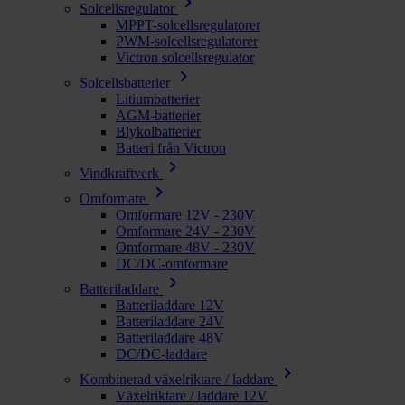
chevron_right
Solcellsregulator
MPPT-solcellsregulatorer
PWM-solcellsregulatorer
Victron solcellsregulator
chevron_right
Solcellsbatterier
Litiumbatterier
AGM-batterier
Blykolbatterier
Batteri från Victron
chevron_right
Vindkraftverk
chevron_right
Omformare
Omformare 12V - 230V
Omformare 24V - 230V
Omformare 48V - 230V
DC/DC-omformare
chevron_right
Batteriladdare
Batteriladdare 12V
Batteriladdare 24V
Batteriladdare 48V
DC/DC-laddare
chevron_right
Kombinerad växelriktare / laddare
Växelriktare / laddare 12V