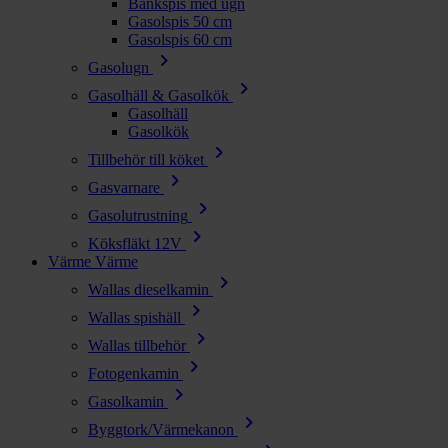
Bänkspis med ugn
Gasolspis 50 cm
Gasolspis 60 cm
chevron_right
Gasolugn
chevron_right
Gasolhäll & Gasolkök
Gasolhäll
Gasolkök
chevron_right
Tillbehör till köket
chevron_right
Gasvarnare
chevron_right
Gasolutrustning
chevron_right
Köksfläkt 12V
Värme
Värme
chevron_right
Wallas dieselkamin
chevron_right
Wallas spishäll
chevron_right
Wallas tillbehör
chevron_right
Fotogenkamin
chevron_right
Gasolkamin
chevron_right
Byggtork/Värmekanon