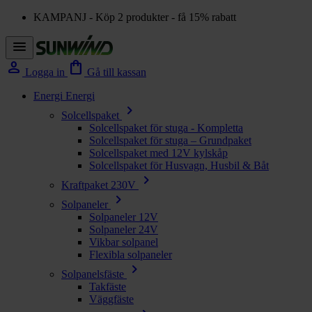
KAMPANJ - Köp 2 produkter - få 15% rabatt
menu
person
shopping_bag
Logga in
Gå till kassan
Energi
Energi
chevron_right
Solcellspaket
Solcellspaket för stuga - Kompletta
Solcellspaket för stuga – Grundpaket
Solcellspaket med 12V kylskåp
Solcellspaket för Husvagn, Husbil & Båt
chevron_right
Kraftpaket 230V
chevron_right
Solpaneler
Solpaneler 12V
Solpaneler 24V
Vikbar solpanel
Flexibla solpaneler
chevron_right
Solpanelsfäste
Takfäste
Väggfäste