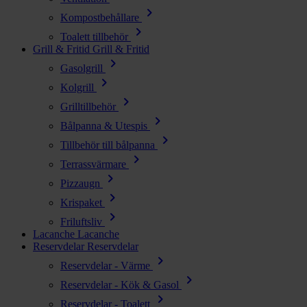
chevron_right
Kompostbehållare
chevron_right
Toalett tillbehör
Grill & Fritid
Grill & Fritid
chevron_right
Gasolgrill
chevron_right
Kolgrill
chevron_right
Grilltillbehör
chevron_right
Bålpanna & Utespis
chevron_right
Tillbehör till bålpanna
chevron_right
Terrassvärmare
chevron_right
Pizzaugn
chevron_right
Krispaket
chevron_right
Friluftsliv
Lacanche
Lacanche
Reservdelar
Reservdelar
chevron_right
Reservdelar - Värme
chevron_right
Reservdelar - Kök & Gasol
chevron_right
Reservdelar - Toalett