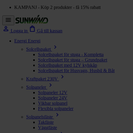
KAMPANJ - Köp 2 produkter - få 15% rabatt
menu
person
shopping_bag
Logga in
Gå till kassan
Energi
Energi
chevron_right
Solcellspaket
Solcellspaket för stuga - Kompletta
Solcellspaket för stuga – Grundpaket
Solcellspaket med 12V kylskåp
Solcellspaket för Husvagn, Husbil & Båt
chevron_right
Kraftpaket 230V
chevron_right
Solpaneler
Solpaneler 12V
Solpaneler 24V
Vikbar solpanel
Flexibla solpaneler
chevron_right
Solpanelsfäste
Takfäste
Väggfäste