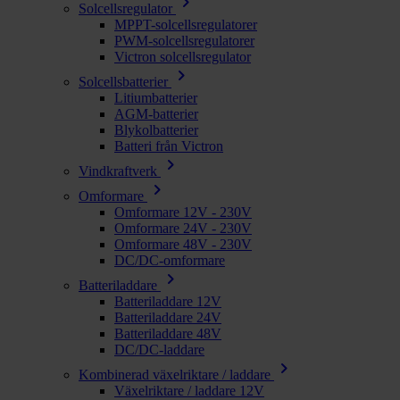
chevron_right
Solcellsregulator
MPPT-solcellsregulatorer
PWM-solcellsregulatorer
Victron solcellsregulator
chevron_right
Solcellsbatterier
Litiumbatterier
AGM-batterier
Blykolbatterier
Batteri från Victron
chevron_right
Vindkraftverk
chevron_right
Omformare
Omformare 12V - 230V
Omformare 24V - 230V
Omformare 48V - 230V
DC/DC-omformare
chevron_right
Batteriladdare
Batteriladdare 12V
Batteriladdare 24V
Batteriladdare 48V
DC/DC-laddare
chevron_right
Kombinerad växelriktare / laddare
Växelriktare / laddare 12V