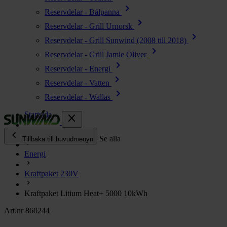
chevron_right
Reservdelar - Bålpanna
chevron_right
Reservdelar - Grill Urnorsk
chevron_right
Reservdelar - Grill Sunwind (2008 till 2018)
chevron_right
Reservdelar - Grill Jamie Oliver
chevron_right
Reservdelar - Energi
chevron_right
Reservdelar - Vatten
chevron_right
Reservdelar - Wallas
Startsida
close
chevron_left
Alla produkter
Se alla
Tillbaka till huvudmenyn
Energi
chevron_right
Energi
Kraftpaket 230V
chevron_right
Kök & Gasol
chevron_right
Kraftpaket Litium Heat+ 5000 10kWh
Värme
chevron_right
Art.nr 860244
Vatten