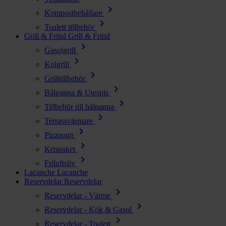
chevron_right
Kompostbehållare
chevron_right
Toalett tillbehör
Grill & Fritid
Grill & Fritid
chevron_right
Gasolgrill
chevron_right
Kolgrill
chevron_right
Grilltillbehör
chevron_right
Bålpanna & Utespis
chevron_right
Tillbehör till bålpanna
chevron_right
Terrassvärmare
chevron_right
Pizzaugn
chevron_right
Krispaket
chevron_right
Friluftsliv
Lacanche
Lacanche
Reservdelar
Reservdelar
chevron_right
Reservdelar - Värme
chevron_right
Reservdelar - Kök & Gasol
chevron_right
Reservdelar - Toalett