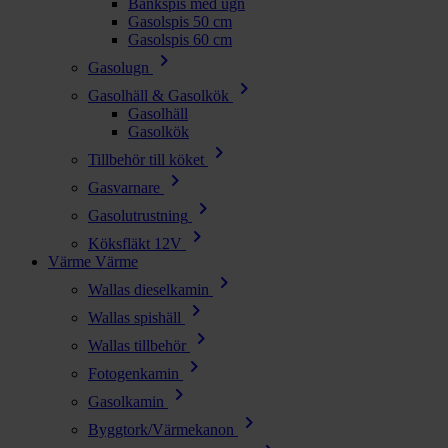
Bänkspis med ugn
Gasolspis 50 cm
Gasolspis 60 cm
chevron_right
Gasolugn
chevron_right
Gasolhäll & Gasolkök
Gasolhäll
Gasolkök
chevron_right
Tillbehör till köket
chevron_right
Gasvarnare
chevron_right
Gasolutrustning
chevron_right
Köksfläkt 12V
Värme
Värme
chevron_right
Wallas dieselkamin
chevron_right
Wallas spishäll
chevron_right
Wallas tillbehör
chevron_right
Fotogenkamin
chevron_right
Gasolkamin
chevron_right
Byggtork/Värmekanon