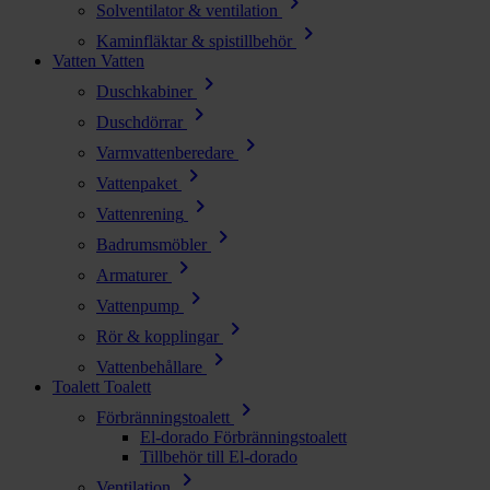
chevron_right
Solventilator & ventilation
chevron_right
Kaminfläktar & spistillbehör
Vatten
Vatten
chevron_right
Duschkabiner
chevron_right
Duschdörrar
chevron_right
Varmvattenberedare
chevron_right
Vattenpaket
chevron_right
Vattenrening
chevron_right
Badrumsmöbler
chevron_right
Armaturer
chevron_right
Vattenpump
chevron_right
Rör & kopplingar
chevron_right
Vattenbehållare
Toalett
Toalett
chevron_right
Förbränningstoalett
El-dorado Förbränningstoalett
Tillbehör till El-dorado
chevron_right
Ventilation