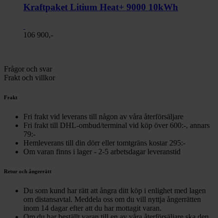
Kraftpaket Litium Heat+ 9000 10kWh
106 900,-
Frågor och svar
Frakt och villkor
Frakt
Fri frakt vid leverans till någon av våra återförsäljare
Fri frakt till DHL-ombud/terminal vid köp över 600:-, annars
79:-
Hemleverans till din dörr eller tomtgräns kostar 295:-
Om varan finns i lager - 2-5 arbetsdagar leveranstid
Retur och ångerrätt
Du som kund har rätt att ångra ditt köp i enlighet med lagen
om distansavtal. Meddela oss om du vill nyttja ångerrätten
inom 14 dagar efter att du har mottagit varan.
Om du har beställt varan till en av våra återförsäljare ska den