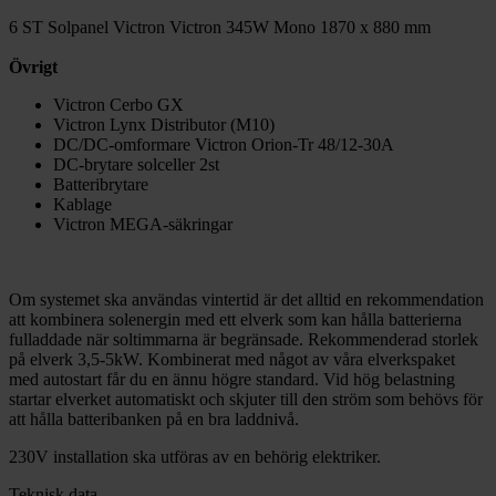
6 ST Solpanel Victron Victron 345W Mono 1870 x 880 mm
Övrigt
Victron Cerbo GX
Victron Lynx Distributor (M10)
DC/DC-omformare Victron Orion-Tr 48/12-30A
DC-brytare solceller 2st
Batteribrytare
Kablage
Victron MEGA-säkringar
Om systemet ska användas vintertid är det alltid en rekommendation
att kombinera solenergin med ett elverk som kan hålla batterierna
fulladdade när soltimmarna är begränsade. Rekommenderad storlek
på elverk 3,5-5kW. Kombinerat med något av våra elverkspaket
med autostart får du en ännu högre standard. Vid hög belastning
startar elverket automatiskt och skjuter till den ström som behövs för
att hålla batteribanken på en bra laddnivå.
230V installation ska utföras av en behörig elektriker.
Teknisk data