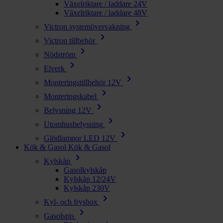
Växelriktare / laddare 24V
Växelriktare / laddare 48V
chevron_right
Victron systemövervakning
chevron_right
Victron tillbehör
chevron_right
Nödström
chevron_right
Elverk
chevron_right
Monteringstillbehör 12V
chevron_right
Monteringskabel
chevron_right
Belysning 12V
chevron_right
Utomhusbelysning
chevron_right
Glödlampor LED 12V
Kök & Gasol
Kök & Gasol
chevron_right
Kylskåp
Gasolkylskåp
Kylskåp 12/24V
Kylskåp 230V
chevron_right
Kyl- och frysbox
chevron_right
Gasolspis