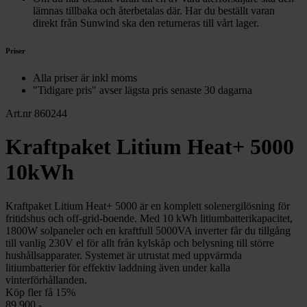
lämnas tillbaka och återbetalas där. Har du beställt varan
direkt från Sunwind ska den returneras till vårt lager.
Priser
Alla priser är inkl moms
"Tidigare pris" avser lägsta pris senaste 30 dagarna
Art.nr 860244
Kraftpaket Litium Heat+ 5000
10kWh
Kraftpaket Litium Heat+ 5000 är en komplett solenergilösning för
fritidshus och off-grid-boende. Med 10 kWh litiumbatterikapacitet,
1800W solpaneler och en kraftfull 5000VA inverter får du tillgång
till vanlig 230V el för allt från kylskåp och belysning till större
hushållsapparater. Systemet är utrustat med uppvärmda
litiumbatterier för effektiv laddning även under kalla
vinterförhållanden.
Köp fler få 15%
89 900,-