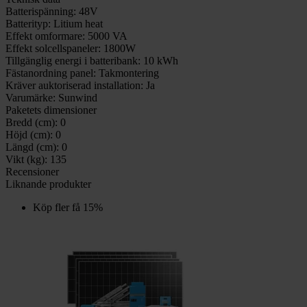
Batterispänning:
48V
Batterityp:
Litium heat
Effekt omformare:
5000 VA
Effekt solcellspaneler:
1800W
Tillgänglig energi i batteribank:
10 kWh
Fästanordning panel:
Takmontering
Kräver auktoriserad installation:
Ja
Varumärke:
Sunwind
Paketets dimensioner
Bredd (cm):
0
Höjd (cm):
0
Längd (cm):
0
Vikt (kg):
135
Recensioner
Liknande produkter
Köp fler få 15%