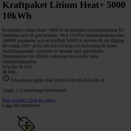
chevron_right
Kraftpaket Litium Heat+ 5000
Toalett
chevron_right
Grill & Fritid
10kWh
Lacanche
chevron_right
Reservdelar
Kraftpaket Litium Heat+ 5000 är en komplett solenergilösning för
fritidshus och off-grid-boende. Med 10 kWh litiumbatterikapacitet,
1800W solpaneler och en kraftfull 5000VA inverter får du tillgång
till vanlig 230V el för allt från kylskåp och belysning till större
hushållsapparater. Systemet är utrustat med uppvärmda
litiumbatterier för effektiv laddning även under kalla
vinterförhållanden.
Köp fler få 15%
89 900,-
info
Erbjudandet gäller från 2026-07-09 till 2026-08-10
I lager. 2-5 arbetsdagar leveranstid.
Köp produkt
Click & collect
Lägg till i jämförelse