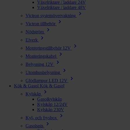
Växelriktare / laddare 24V
Växelriktare / laddare 48V
chevron_right
Victron systemövervakning
chevron_right
Victron tillbehör
chevron_right
Nödström
chevron_right
Elverk
chevron_right
Monteringstillbehör 12V
chevron_right
Monteringskabel
chevron_right
Belysning 12V
chevron_right
Utomhusbelysning
chevron_right
Glödlampor LED 12V
Kök & Gasol
Kök & Gasol
chevron_right
Kylskåp
Gasolkylskåp
Kylskåp 12/24V
Kylskåp 230V
chevron_right
Kyl- och frysbox
chevron_right
Gasolspis