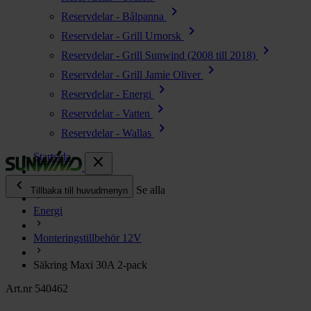
chevron_right
Reservdelar - Bålpanna
chevron_right
Reservdelar - Grill Urnorsk
chevron_right
Reservdelar - Grill Sunwind (2008 till 2018)
chevron_right
Reservdelar - Grill Jamie Oliver
chevron_right
Reservdelar - Energi
chevron_right
Reservdelar - Vatten
chevron_right
Reservdelar - Wallas
Startsida
close
chevron_left
Alla produkter
Se alla
Tillbaka till huvudmenyn
Energi
chevron_right
Energi
Monteringstillbehör 12V
chevron_right
Kök & Gasol
chevron_right
Säkring Maxi 30A 2-pack
Värme
chevron_right
Art.nr 540462
Vatten