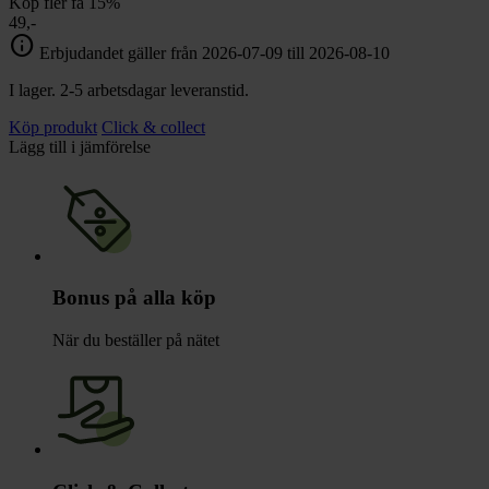
Köp fler få 15%
49,-
info
Erbjudandet gäller från 2026-07-09 till 2026-08-10
I lager. 2-5 arbetsdagar leveranstid.
Köp produkt
Click & collect
Lägg till i jämförelse
Bonus på alla köp
När du beställer på nätet