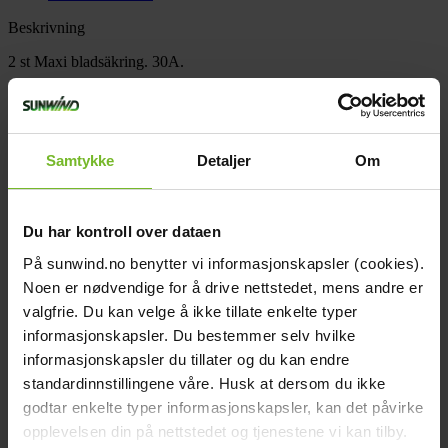
Beskrivning
2 st Maxi bladsäkring. 30A.
Teknisk data
Vikt (kg):
0,01
Varumärke:
Sunwind
Paketets dimensioner
Samtykke
Detaljer
Om
Bredd (cm):
3
Höjd (cm):
14
Längd (cm):
7
Vikt (kg):
0,1
Du har kontroll over dataen
Recensioner
Tillbehör
På sunwind.no benytter vi informasjonskapsler (cookies).
Noen er nødvendige for å drive nettstedet, mens andre er
Köp fler få 15%
valgfrie. Du kan velge å ikke tillate enkelte typer
informasjonskapsler. Du bestemmer selv hvilke
informasjonskapsler du tillater og du kan endre
standardinnstillingene våre. Husk at dersom du ikke
godtar enkelte typer informasjonskapsler, kan det påvirke
opplevelsen din på nettstedet og tjenestene vi kan tilby.