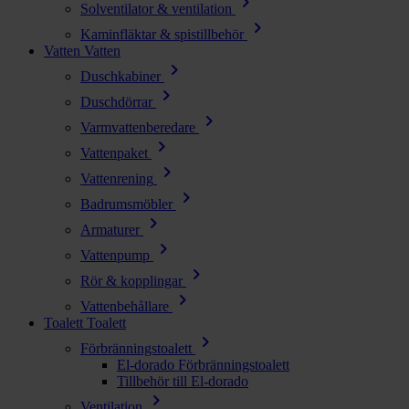
chevron_right
Solventilator & ventilation
chevron_right
Kaminfläktar & spistillbehör
Vatten
Vatten
chevron_right
Duschkabiner
chevron_right
Duschdörrar
chevron_right
Varmvattenberedare
chevron_right
Vattenpaket
chevron_right
Vattenrening
chevron_right
Badrumsmöbler
chevron_right
Armaturer
chevron_right
Vattenpump
chevron_right
Rör & kopplingar
chevron_right
Vattenbehållare
Toalett
Toalett
chevron_right
Förbränningstoalett
El-dorado Förbränningstoalett
Tillbehör till El-dorado
chevron_right
Ventilation