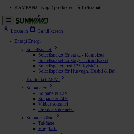
KAMPANJ - Köp 2 produkter - få 15% rabatt
menu
person
shopping_bag
Logga in
Gå till kassan
Energi
Energi
chevron_right
Solcellspaket
Solcellspaket för stuga - Kompletta
Solcellspaket för stuga – Grundpaket
Solcellspaket med 12V kylskåp
Solcellspaket för Husvagn, Husbil & Båt
chevron_right
Kraftpaket 230V
chevron_right
Solpaneler
Solpaneler 12V
Solpaneler 24V
Vikbar solpanel
Flexibla solpaneler
chevron_right
Solpanelsfäste
Takfäste
Väggfäste