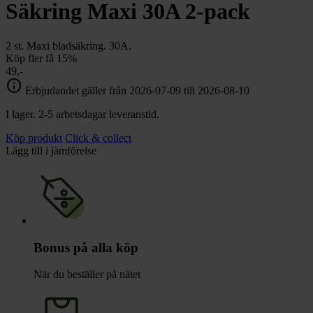
chevron_right
Säkring Maxi 30A 2-pack
Toalett
chevron_right
Grill & Fritid
Lacanche
2 st. Maxi bladsäkring. 30A.
chevron_right
Köp fler få 15%
Reservdelar
49,-
info
Erbjudandet gäller från 2026-07-09 till 2026-08-10
I lager. 2-5 arbetsdagar leveranstid.
Köp produkt
Click & collect
Lägg till i jämförelse
Bonus på alla köp
När du beställer på nätet