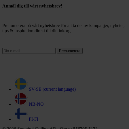
Anmäl dig till vårt nyhetsbrev!
Prenumerera på vårt nyhetsbrev för att ta del av kampanjer, nyheter,
tips & inspiration direkt till din inkorg.
Prenumerera
SV-SE
(current language)
NB-NO
FI-FI
© 2026 Sunwind Gylling AB - Org.nr 556795-5173