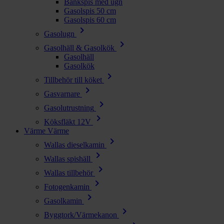
Bänkspis med ugn
Gasolspis 50 cm
Gasolspis 60 cm
chevron_right
Gasolugn
chevron_right
Gasolhäll & Gasolkök
Gasolhäll
Gasolkök
chevron_right
Tillbehör till köket
chevron_right
Gasvarnare
chevron_right
Gasolutrustning
chevron_right
Köksfläkt 12V
Värme
Värme
chevron_right
Wallas dieselkamin
chevron_right
Wallas spishäll
chevron_right
Wallas tillbehör
chevron_right
Fotogenkamin
chevron_right
Gasolkamin
chevron_right
Byggtork/Värmekanon