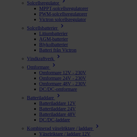
chevron_right
Solcellsregulator
MPPT-solcellsregulatorer
PWM-solcellsregulatorer
Victron solcellsregulator
chevron_right
Solcellsbatterier
Litiumbatterier
AGM-batterier
Blykolbatterier
Batteri från Victron
chevron_right
Vindkraftverk
chevron_right
Omformare
Omformare 12V - 230V
Omformare 24V - 230V
Omformare 48V - 230V
DC/DC-omformare
chevron_right
Batteriladdare
Batteriladdare 12V
Batteriladdare 24V
Batteriladdare 48V
DC/DC-laddare
chevron_right
Kombinerad växelriktare / laddare
Växelriktare / laddare 12V