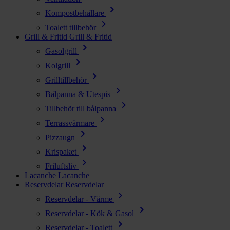
chevron_right
Kompostbehållare
chevron_right
Toalett tillbehör
Grill & Fritid
Grill & Fritid
chevron_right
Gasolgrill
chevron_right
Kolgrill
chevron_right
Grilltillbehör
chevron_right
Bålpanna & Utespis
chevron_right
Tillbehör till bålpanna
chevron_right
Terrassvärmare
chevron_right
Pizzaugn
chevron_right
Krispaket
chevron_right
Friluftsliv
Lacanche
Lacanche
Reservdelar
Reservdelar
chevron_right
Reservdelar - Värme
chevron_right
Reservdelar - Kök & Gasol
chevron_right
Reservdelar - Toalett