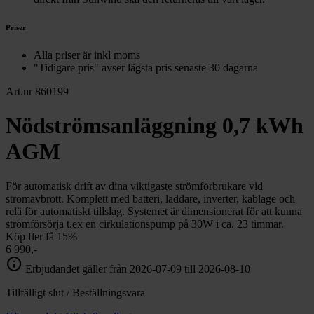
Priser
Alla priser är inkl moms
"Tidigare pris" avser lägsta pris senaste 30 dagarna
Art.nr 860199
Nödströmsanläggning 0,7 kWh
AGM
För automatisk drift av dina viktigaste strömförbrukare vid
strömavbrott. Komplett med batteri, laddare, inverter, kablage och
relä för automatiskt tillslag. Systemet är dimensionerat för att kunna
strömförsörja t.ex en cirkulationspump på 30W i ca. 23 timmar.
Köp fler få 15%
6 990,-
info
Erbjudandet gäller från 2026-07-09 till 2026-08-10
Tillfälligt slut / Beställningsvara