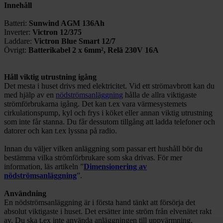
Innehåll
Batteri:
Sunwind AGM 136Ah
Inverter:
Victron 12/375
Laddare:
Victron Blue Smart 12/7
Övrigt:
Batterikabel 2 x 6mm², Relä 230V 16A
Håll viktig utrustning igång
Det mesta i huset drivs med elektricitet. Vid ett strömavbrott kan du
med hjälp av en
nödströmsanläggning
hålla de allra viktigaste
strömförbrukarna igång. Det kan t.ex vara värmesystemets
cirkulationspump, kyl och frys i köket eller annan viktig utrustning
som inte får stanna. Du får dessutom tillgång att ladda telefoner och
datorer och kan t.ex lyssna på radio.
Innan du väljer vilken anläggning som passar ert hushåll bör du
bestämma vilka strömförbrukare som ska drivas. För mer
information, läs artikeln ”
Dimensionering av
nödströmsanläggning
”.
Användning
En nödströmsanläggning är i första hand tänkt att försörja det
absolut viktigaste i huset. Det ersätter inte ström från elvenätet rakt
av. Du ska t.ex inte använda anläggningen till uppvärmning,