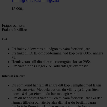
Tillfälligt slut / Beställningsvara
18 990,-
Frågor och svar
Frakt och villkor
Frakt
Fri frakt vid leverans till någon av våra återförsäljare
Fri frakt till DHL-ombud/terminal vid köp över 600:-, annars
79:-
Hemleverans till din dörr eller tomtgräns kostar 295:-
Om varan finns i lager - 2-5 arbetsdagar leveranstid
Retur och ångerrätt
Du som kund har rätt att ångra ditt köp i enlighet med lagen
om distansavtal. Meddela oss om du vill nyttja ångerrätten
inom 14 dagar efter att du har mottagit varan.
Om du har beställt varan till en av våra återförsäljare ska den
lämnas tillbaka och återbetalas där. Har du beställt varan
direkt från Sunwind ska den returneras till vårt lager.