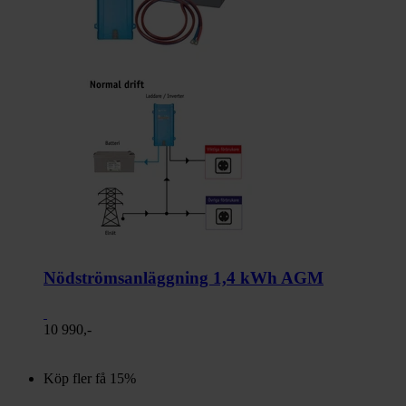
Nödströmsanläggning 1,4 kWh AGM
10 990,-
Köp fler få 15%