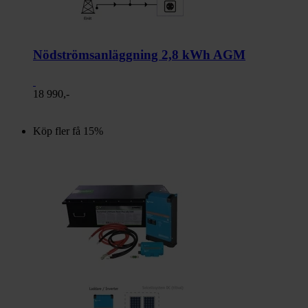
Nödströmsanläggning 2,8 kWh AGM
18 990,-
Köp fler få 15%