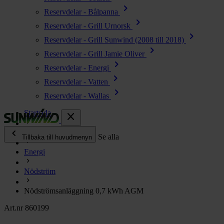
chevron_right
Reservdelar - Bålpanna
chevron_right
Reservdelar - Grill Urnorsk
chevron_right
Reservdelar - Grill Sunwind (2008 till 2018)
chevron_right
Reservdelar - Grill Jamie Oliver
chevron_right
Reservdelar - Energi
chevron_right
Reservdelar - Vatten
chevron_right
Reservdelar - Wallas
Startsida
close
chevron_left
Alla produkter
Se alla
Tillbaka till huvudmenyn
Energi
chevron_right
Energi
Nödström
chevron_right
Kök & Gasol
chevron_right
Nödströmsanläggning 0,7 kWh AGM
Värme
chevron_right
Art.nr 860199
Vatten