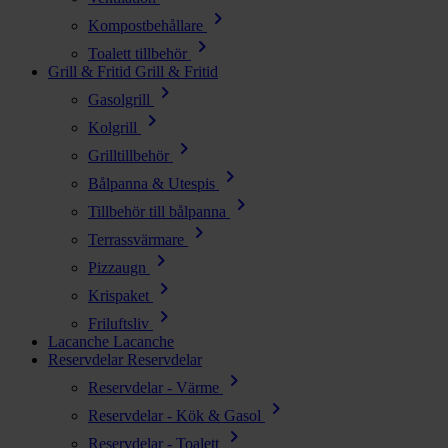
chevron_right
Kompostbehållare
chevron_right
Toalett tillbehör
Grill & Fritid
Grill & Fritid
chevron_right
Gasolgrill
chevron_right
Kolgrill
chevron_right
Grilltillbehör
chevron_right
Bålpanna & Utespis
chevron_right
Tillbehör till bålpanna
chevron_right
Terrassvärmare
chevron_right
Pizzaugn
chevron_right
Krispaket
chevron_right
Friluftsliv
Lacanche
Lacanche
Reservdelar
Reservdelar
chevron_right
Reservdelar - Värme
chevron_right
Reservdelar - Kök & Gasol
chevron_right
Reservdelar - Toalett