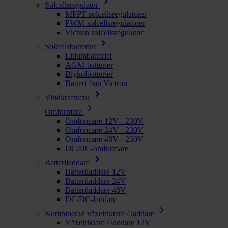
chevron_right
Solcellsregulator
MPPT-solcellsregulatorer
PWM-solcellsregulatorer
Victron solcellsregulator
chevron_right
Solcellsbatterier
Litiumbatterier
AGM-batterier
Blykolbatterier
Batteri från Victron
chevron_right
Vindkraftverk
chevron_right
Omformare
Omformare 12V - 230V
Omformare 24V - 230V
Omformare 48V - 230V
DC/DC-omformare
chevron_right
Batteriladdare
Batteriladdare 12V
Batteriladdare 24V
Batteriladdare 48V
DC/DC-laddare
chevron_right
Kombinerad växelriktare / laddare
Växelriktare / laddare 12V