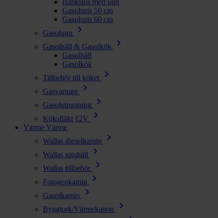
Bänkspis med ugn
Gasolspis 50 cm
Gasolspis 60 cm
chevron_right
Gasolugn
chevron_right
Gasolhäll & Gasolkök
Gasolhäll
Gasolkök
chevron_right
Tillbehör till köket
chevron_right
Gasvarnare
chevron_right
Gasolutrustning
chevron_right
Köksfläkt 12V
Värme
Värme
chevron_right
Wallas dieselkamin
chevron_right
Wallas spishäll
chevron_right
Wallas tillbehör
chevron_right
Fotogenkamin
chevron_right
Gasolkamin
chevron_right
Byggtork/Värmekanon