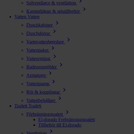
chevron_right
Solventilator & ventilation
chevron_right
Kaminfläktar & spistillbehör
Vatten
Vatten
chevron_right
Duschkabiner
chevron_right
Duschdörrar
chevron_right
Varmvattenberedare
chevron_right
Vattenpaket
chevron_right
Vattenrening
chevron_right
Badrumsmöbler
chevron_right
Armaturer
chevron_right
Vattenpump
chevron_right
Rör & kopplingar
chevron_right
Vattenbehållare
Toalett
Toalett
chevron_right
Förbränningstoalett
El-dorado Förbränningstoalett
Tillbehör till El-dorado
chevron_right
Ventilation