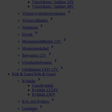
Växelriktare / laddare 24V
Växelriktare / laddare 48V
chevron_right
Victron systemövervakning
chevron_right
Victron tillbehör
chevron_right
Nödström
chevron_right
Elverk
chevron_right
Monteringstillbehör 12V
chevron_right
Monteringskabel
chevron_right
Belysning 12V
chevron_right
Utomhusbelysning
chevron_right
Glödlampor LED 12V
Kök & Gasol
Kök & Gasol
chevron_right
Kylskåp
Gasolkylskåp
Kylskåp 12/24V
Kylskåp 230V
chevron_right
Kyl- och frysbox
chevron_right
Gasolspis