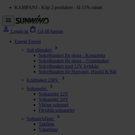
KAMPANJ - Köp 2 produkter - få 15% rabatt
menu
person
shopping_bag
Logga in
Gå till kassan
Energi
Energi
chevron_right
Solcellspaket
Solcellspaket för stuga - Kompletta
Solcellspaket för stuga – Grundpaket
Solcellspaket med 12V kylskåp
Solcellspaket för Husvagn, Husbil & Båt
chevron_right
Kraftpaket 230V
chevron_right
Solpaneler
Solpaneler 12V
Solpaneler 24V
Vikbar solpanel
Flexibla solpaneler
chevron_right
Solpanelsfäste
Takfäste
Väggfäste