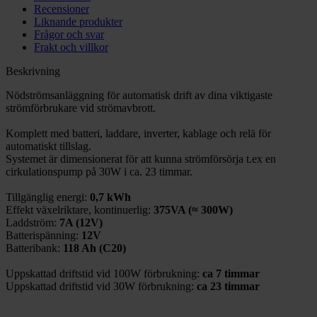
Recensioner
Liknande produkter
Frågor och svar
Frakt och villkor
Beskrivning
Nödströmsanläggning för automatisk drift av dina viktigaste
strömförbrukare vid strömavbrott.
Komplett med batteri, laddare, inverter, kablage och relä för
automatiskt tillslag.
Systemet är dimensionerat för att kunna strömförsörja t.ex en
cirkulationspump på 30W i ca. 23 timmar.
Tillgänglig energi:
0,7 kWh
Effekt växelriktare, kontinuerlig:
375VA (≈ 300W)
Laddström:
7A (12V)
Batterispänning:
12V
Batteribank:
118 Ah (C20)
Uppskattad driftstid vid 100W förbrukning:
ca 7 timmar
Uppskattad driftstid vid 30W förbrukning:
ca 23 timmar