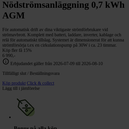
chevron_right
Nödströmsanläggning 0,7 kWh
Toalett
chevron_right
Grill & Fritid
AGM
Lacanche
chevron_right
Reservdelar
För automatisk drift av dina viktigaste strömförbrukare vid
strömavbrott. Komplett med batteri, laddare, inverter, kablage och
relä för automatiskt tillslag. Systemet är dimensionerat för att kunna
strömförsörja t.ex en cirkulationspump på 30W i ca. 23 timmar.
Köp fler få 15%
6 990,-
info
Erbjudandet gäller från 2026-07-09 till 2026-08-10
Tillfälligt slut / Beställningsvara
Köp produkt
Click & collect
Lägg till i jämförelse
Bonus på alla köp