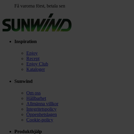
Få varorna först, betala sen
Inspiration
Enjoy
Recept
Enjoy Club
Kataloger
Sunwind
Om oss
Hållbarhet
Allmänna villkor
Integritetspolicy
Öppenhetslagen
Cookie-policy
Produkthjälp