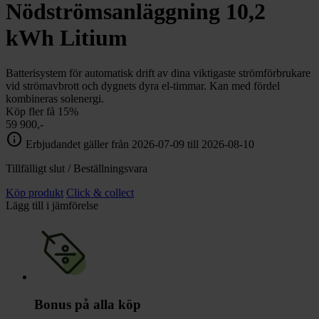
chevron_right
Nödströmsanläggning 10,2
Toalett
chevron_right
Grill & Fritid
kWh Litium
Lacanche
chevron_right
Reservdelar
Batterisystem för automatisk drift av dina viktigaste strömförbrukare
vid strömavbrott och dygnets dyra el-timmar. Kan med fördel
kombineras solenergi.
Köp fler få 15%
59 900,-
info
Erbjudandet gäller från 2026-07-09 till 2026-08-10
Tillfälligt slut / Beställningsvara
Köp produkt
Click & collect
Lägg till i jämförelse
Bonus på alla köp