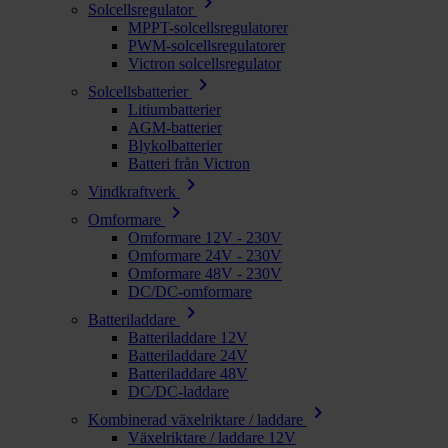
chevron_right
Solcellsregulator
MPPT-solcellsregulatorer
PWM-solcellsregulatorer
Victron solcellsregulator
chevron_right
Solcellsbatterier
Litiumbatterier
AGM-batterier
Blykolbatterier
Batteri från Victron
chevron_right
Vindkraftverk
chevron_right
Omformare
Omformare 12V - 230V
Omformare 24V - 230V
Omformare 48V - 230V
DC/DC-omformare
chevron_right
Batteriladdare
Batteriladdare 12V
Batteriladdare 24V
Batteriladdare 48V
DC/DC-laddare
chevron_right
Kombinerad växelriktare / laddare
Växelriktare / laddare 12V