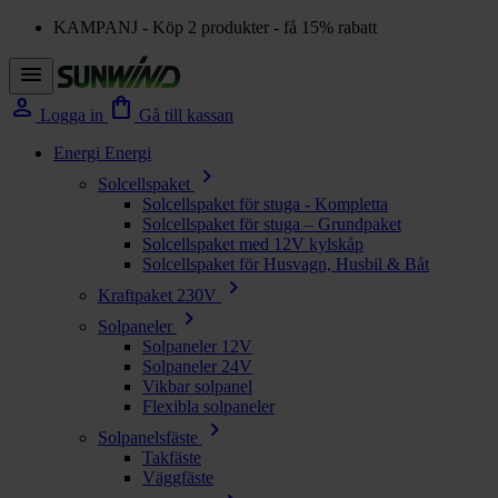
KAMPANJ - Köp 2 produkter - få 15% rabatt
menu
person
shopping_bag
Logga in
Gå till kassan
Energi
Energi
chevron_right
Solcellspaket
Solcellspaket för stuga - Kompletta
Solcellspaket för stuga – Grundpaket
Solcellspaket med 12V kylskåp
Solcellspaket för Husvagn, Husbil & Båt
chevron_right
Kraftpaket 230V
chevron_right
Solpaneler
Solpaneler 12V
Solpaneler 24V
Vikbar solpanel
Flexibla solpaneler
chevron_right
Solpanelsfäste
Takfäste
Väggfäste