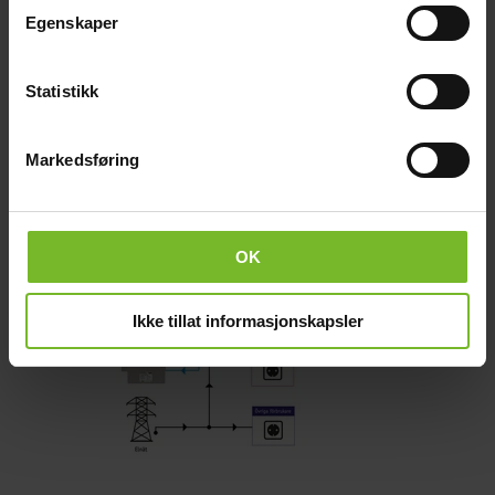
Köp fler få 15%
Egenskaper
Statistikk
Markedsføring
OK
Ikke tillat informasjonskapsler