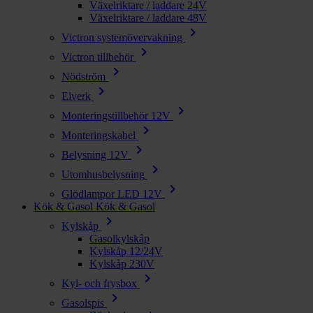
Växelriktare / laddare 24V
Växelriktare / laddare 48V
chevron_right
Victron systemövervakning
chevron_right
Victron tillbehör
chevron_right
Nödström
chevron_right
Elverk
chevron_right
Monteringstillbehör 12V
chevron_right
Monteringskabel
chevron_right
Belysning 12V
chevron_right
Utomhusbelysning
chevron_right
Glödlampor LED 12V
Kök & Gasol
Kök & Gasol
chevron_right
Kylskåp
Gasolkylskåp
Kylskåp 12/24V
Kylskåp 230V
chevron_right
Kyl- och frysbox
chevron_right
Gasolspis