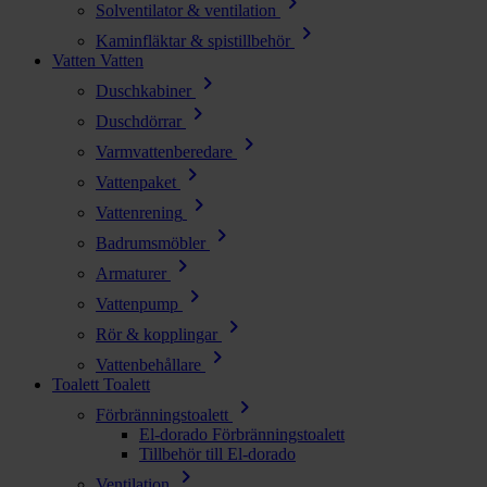
chevron_right
Solventilator & ventilation
chevron_right
Kaminfläktar & spistillbehör
Vatten
Vatten
chevron_right
Duschkabiner
chevron_right
Duschdörrar
chevron_right
Varmvattenberedare
chevron_right
Vattenpaket
chevron_right
Vattenrening
chevron_right
Badrumsmöbler
chevron_right
Armaturer
chevron_right
Vattenpump
chevron_right
Rör & kopplingar
chevron_right
Vattenbehållare
Toalett
Toalett
chevron_right
Förbränningstoalett
El-dorado Förbränningstoalett
Tillbehör till El-dorado
chevron_right
Ventilation