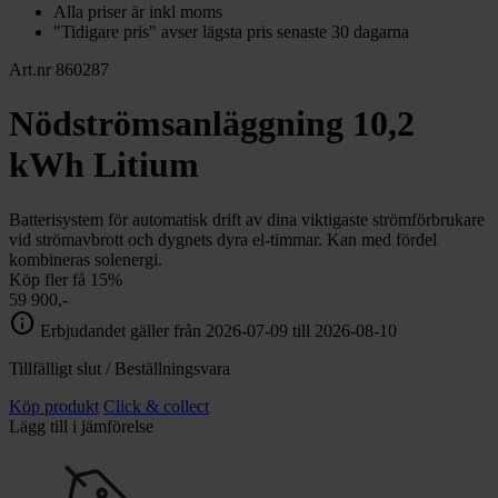
Alla priser är inkl moms
"Tidigare pris" avser lägsta pris senaste 30 dagarna
Art.nr 860287
Nödströmsanläggning 10,2
kWh Litium
Batterisystem för automatisk drift av dina viktigaste strömförbrukare
vid strömavbrott och dygnets dyra el-timmar. Kan med fördel
kombineras solenergi.
Köp fler få 15%
59 900,-
info
Erbjudandet gäller från 2026-07-09 till 2026-08-10
Tillfälligt slut / Beställningsvara
Köp produkt
Click & collect
Lägg till i jämförelse