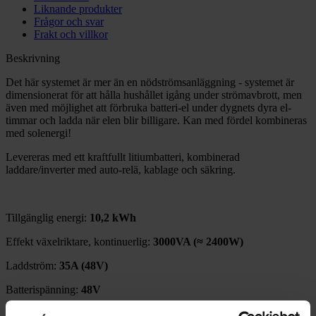
Liknande produkter
Frågor och svar
Frakt och villkor
Beskrivning
Det här systemet är mer än en nödströmsanläggning - systemet är
dimensionerat för att hålla hushållet igång under strömavbrott, men
även med möjlighet att förbruka batteri-el under dygnets dyra el-
timmar och ladda när elen blir billigare. Kan med fördel kombineras
med solenergi!
Levereras med ett kraftfullt litiumbatteri, kombinerad
laddare/inverter med auto-relä, kablage och säkring.
Tillgänglig energi:
10,2 kWh
Effekt växelriktare, kontinuerlig:
3000VA (≈ 2400W)
Laddström:
35A (48V)
Batterispänning:
48V
Batteribank:
200 Ah