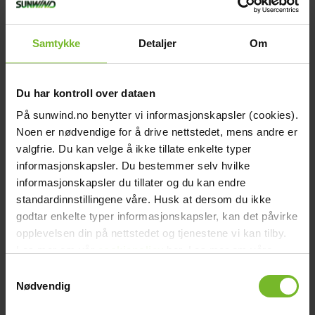
Samtykke
Detaljer
Om
Uppskattad driftstid vid 100W förbrukning:
ca 100 timmar
Du har kontroll over dataen
Innehåll
På sunwind.no benytter vi informasjonskapsler (cookies).
Batteri:
Sunwind Litium Pro Heat 48V / 200Ah
Noen er nødvendige for å drive nettstedet, mens andre er
Kombinerad Laddare / Inverter:
Victron Multiplus 48/3000/35-32
valgfrie. Du kan velge å ikke tillate enkelte typer
Övrigt:
Batterikabel 2 x 50mm², Victron Lynx Distributor,
informasjonskapsler. Du bestemmer selv hvilke
Victron MEGA-fuse 125A
informasjonskapsler du tillater og du kan endre
standardinnstillingene våre. Husk at dersom du ikke
Teknisk data
Varumärke:
Sunwind
godtar enkelte typer informasjonskapsler, kan det påvirke
Paketets dimensioner
opplevelsen din på nettstedet og tjenestene vi kan tilby.
Bredd (cm):
0
Les mer om vår
cookiepolicy
her. Les mer om våre
Höjd (cm):
0
Längd (cm):
0
rutiner for
personvern
her.
Samtykkevalg
Vikt (kg):
132
Nødvendig
Recensioner
Liknande produkter