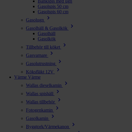
Bänkspis med ugn
Gasolspis 50 cm
Gasolspis 60 cm
chevron_right
Gasolugn
chevron_right
Gasolhäll & Gasolkök
Gasolhäll
Gasolkök
chevron_right
Tillbehör till köket
chevron_right
Gasvarnare
chevron_right
Gasolutrustning
chevron_right
Köksfläkt 12V
Värme
Värme
chevron_right
Wallas dieselkamin
chevron_right
Wallas spishäll
chevron_right
Wallas tillbehör
chevron_right
Fotogenkamin
chevron_right
Gasolkamin
chevron_right
Byggtork/Värmekanon