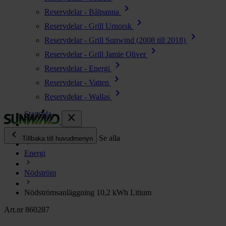
chevron_right
Reservdelar - Bålpanna
chevron_right
Reservdelar - Grill Urnorsk
chevron_right
Reservdelar - Grill Sunwind (2008 till 2018)
chevron_right
Reservdelar - Grill Jamie Oliver
chevron_right
Reservdelar - Energi
chevron_right
Reservdelar - Vatten
chevron_right
Reservdelar - Wallas
Startsida
close
chevron_left
Alla produkter
Se alla
Tillbaka till huvudmenyn
Energi
chevron_right
Energi
Nödström
chevron_right
Kök & Gasol
chevron_right
Nödströmsanläggning 10,2 kWh Litium
Värme
chevron_right
Art.nr 860287
Vatten