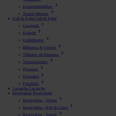
chevron_right
Kompostbehållare
chevron_right
Toalett tillbehör
Grill & Fritid
Grill & Fritid
chevron_right
Gasolgrill
chevron_right
Kolgrill
chevron_right
Grilltillbehör
chevron_right
Bålpanna & Utespis
chevron_right
Tillbehör till bålpanna
chevron_right
Terrassvärmare
chevron_right
Pizzaugn
chevron_right
Krispaket
chevron_right
Friluftsliv
Lacanche
Lacanche
Reservdelar
Reservdelar
chevron_right
Reservdelar - Värme
chevron_right
Reservdelar - Kök & Gasol
chevron_right
Reservdelar - Toalett