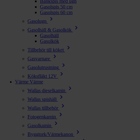
Bänkspis med ugn
Gasolspis 50 cm
Gasolspis 60 cm
chevron_right
Gasolugn
chevron_right
Gasolhäll & Gasolkök
Gasolhäll
Gasolkök
chevron_right
Tillbehör till köket
chevron_right
Gasvarnare
chevron_right
Gasolutrustning
chevron_right
Köksfläkt 12V
Värme
Värme
chevron_right
Wallas dieselkamin
chevron_right
Wallas spishäll
chevron_right
Wallas tillbehör
chevron_right
Fotogenkamin
chevron_right
Gasolkamin
chevron_right
Byggtork/Värmekanon