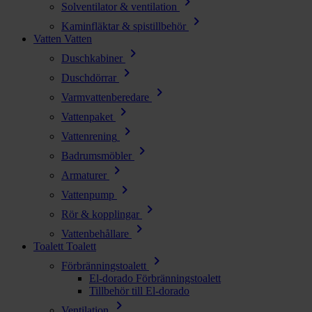
chevron_right
Solventilator & ventilation
chevron_right
Kaminfläktar & spistillbehör
Vatten
Vatten
chevron_right
Duschkabiner
chevron_right
Duschdörrar
chevron_right
Varmvattenberedare
chevron_right
Vattenpaket
chevron_right
Vattenrening
chevron_right
Badrumsmöbler
chevron_right
Armaturer
chevron_right
Vattenpump
chevron_right
Rör & kopplingar
chevron_right
Vattenbehållare
Toalett
Toalett
chevron_right
Förbränningstoalett
El-dorado Förbränningstoalett
Tillbehör till El-dorado
chevron_right
Ventilation