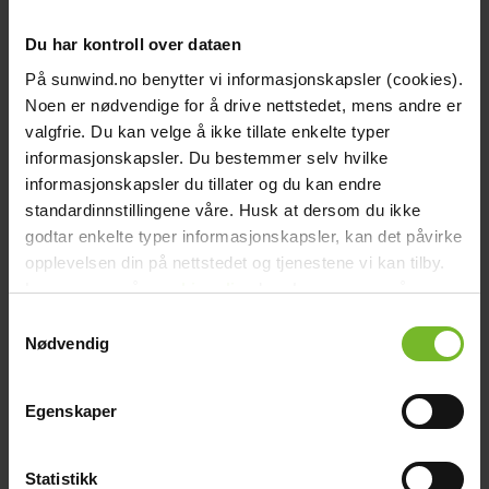
Bonus på alla köp
När du beställer på nätet
Du har kontroll over dataen
På sunwind.no benytter vi informasjonskapsler (cookies).
Noen er nødvendige for å drive nettstedet, mens andre er
valgfrie. Du kan velge å ikke tillate enkelte typer
informasjonskapsler. Du bestemmer selv hvilke
informasjonskapsler du tillater og du kan endre
Click & Collect
standardinnstillingene våre. Husk at dersom du ikke
godtar enkelte typer informasjonskapsler, kan det påvirke
Fraktfritt till våra återförsäljare
opplevelsen din på nettstedet og tjenestene vi kan tilby.
Les mer om vår
cookiepolicy
her. Les mer om våre
rutiner for
personvern
her.
Samtykkevalg
Nødvendig
Betala med Klarna
Egenskaper
Få varorna först, betala sen
Beskrivning
Statistikk
Teknisk data