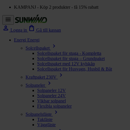
KAMPANJ - Köp 2 produkter - få 15% rabatt
menu
person
shopping_bag
Logga in
Gå till kassan
Energi
Energi
chevron_right
Solcellspaket
Solcellspaket för stuga - Kompletta
Solcellspaket för stuga – Grundpaket
Solcellspaket med 12V kylskåp
Solcellspaket för Husvagn, Husbil & Båt
chevron_right
Kraftpaket 230V
chevron_right
Solpaneler
Solpaneler 12V
Solpaneler 24V
Vikbar solpanel
Flexibla solpaneler
chevron_right
Solpanelsfäste
Takfäste
Väggfäste