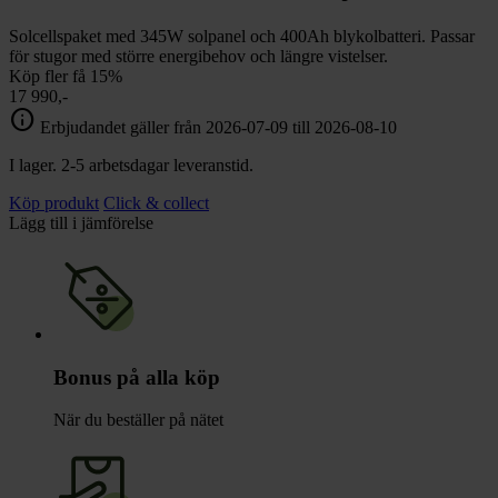
Solcellspaket med 345W solpanel och 400Ah blykolbatteri. Passar
för stugor med större energibehov och längre vistelser.
Köp fler få 15%
17 990,-
info
Erbjudandet gäller från 2026-07-09 till 2026-08-10
I lager. 2-5 arbetsdagar leveranstid.
Köp produkt
Click & collect
Lägg till i jämförelse
Bonus på alla köp
När du beställer på nätet