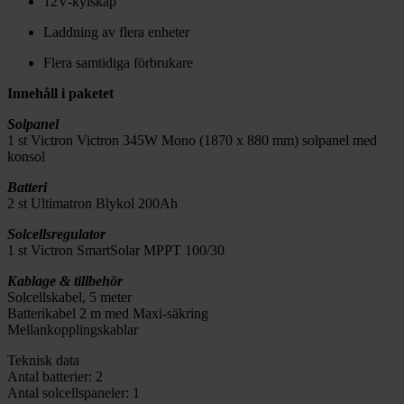
12V-kylskåp
Laddning av flera enheter
Flera samtidiga förbrukare
Innehåll i paketet
Solpanel
1 st Victron Victron 345W Mono (1870 x 880 mm) solpanel med
konsol
Batteri
2 st Ultimatron Blykol 200Ah
Solcellsregulator
1 st Victron SmartSolar MPPT 100/30
Kablage & tillbehör
Solcellskabel, 5 meter
Batterikabel 2 m med Maxi-säkring
Mellankopplingskablar
Teknisk data
Antal batterier:
2
Antal solcellspaneler:
1