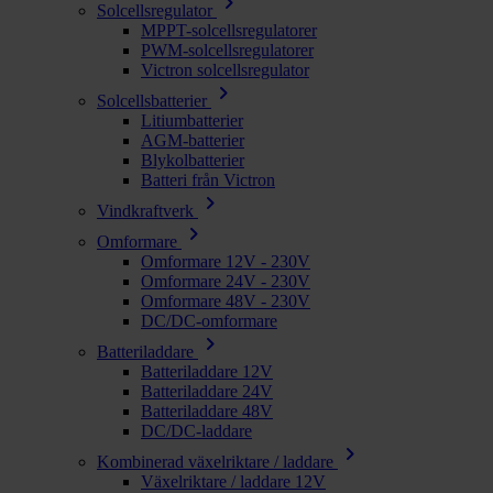
chevron_right
Solcellsregulator
MPPT-solcellsregulatorer
PWM-solcellsregulatorer
Victron solcellsregulator
chevron_right
Solcellsbatterier
Litiumbatterier
AGM-batterier
Blykolbatterier
Batteri från Victron
chevron_right
Vindkraftverk
chevron_right
Omformare
Omformare 12V - 230V
Omformare 24V - 230V
Omformare 48V - 230V
DC/DC-omformare
chevron_right
Batteriladdare
Batteriladdare 12V
Batteriladdare 24V
Batteriladdare 48V
DC/DC-laddare
chevron_right
Kombinerad växelriktare / laddare
Växelriktare / laddare 12V