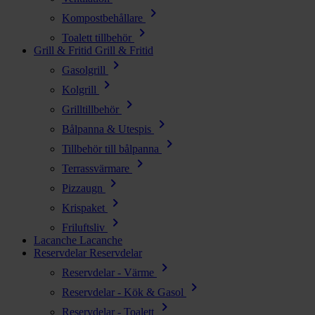
chevron_right
Kompostbehållare
chevron_right
Toalett tillbehör
Grill & Fritid
Grill & Fritid
chevron_right
Gasolgrill
chevron_right
Kolgrill
chevron_right
Grilltillbehör
chevron_right
Bålpanna & Utespis
chevron_right
Tillbehör till bålpanna
chevron_right
Terrassvärmare
chevron_right
Pizzaugn
chevron_right
Krispaket
chevron_right
Friluftsliv
Lacanche
Lacanche
Reservdelar
Reservdelar
chevron_right
Reservdelar - Värme
chevron_right
Reservdelar - Kök & Gasol
chevron_right
Reservdelar - Toalett