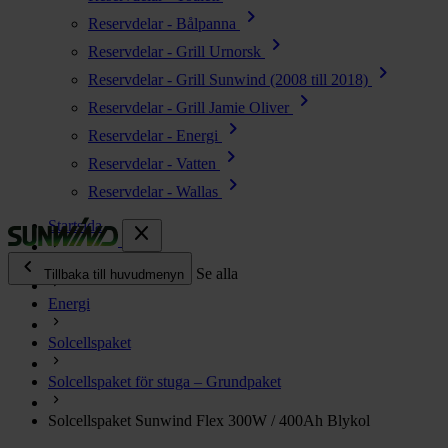
chevron_right
Reservdelar - Bålpanna
chevron_right
Reservdelar - Grill Urnorsk
chevron_right
Reservdelar - Grill Sunwind (2008 till 2018)
chevron_right
Reservdelar - Grill Jamie Oliver
chevron_right
Reservdelar - Energi
chevron_right
Reservdelar - Vatten
chevron_right
Reservdelar - Wallas
Startsida
close
chevron_left
Alla produkter
Se alla
Tillbaka till huvudmenyn
Energi
chevron_right
Energi
Solcellspaket
chevron_right
Kök & Gasol
chevron_right
Solcellspaket för stuga – Grundpaket
Värme
chevron_right
Solcellspaket Sunwind Flex 300W / 400Ah Blykol
Vatten