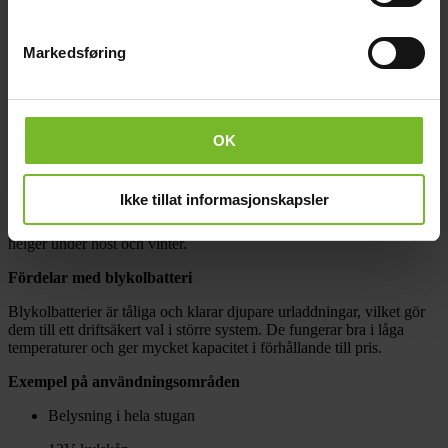
Dokument
Recensioner
Frågor och svar
Markedsføring
Frakt och villkor
Beskrivning
Detta paket är ett bra val för dig som behöver mer lagringskapacitet i
OK
stugan. Med 345W solpanel och totalt 400Ah blykolbatteri får du en
lösning som klarar mer kontinuerlig användning i ditt fritidshus.
Ikke tillat informasjonskapsler
Den stora batteribanken ger goda möjligheter att lagra energi och
använda den över tid, t.ex veckovis under vår och sommar och
helger under höst och vinter.
Fördelar med blykolbatteri
Blykolbatterier är tåliga och klarar djupare urladdningar, vilket gör
dem till ett driftsäkert val i större system. De fungerar bra i låga
temperaturer och ger mycket kapacitet i förhållande till pris.
Exempel på användningsområden
Belysning i hela stugan