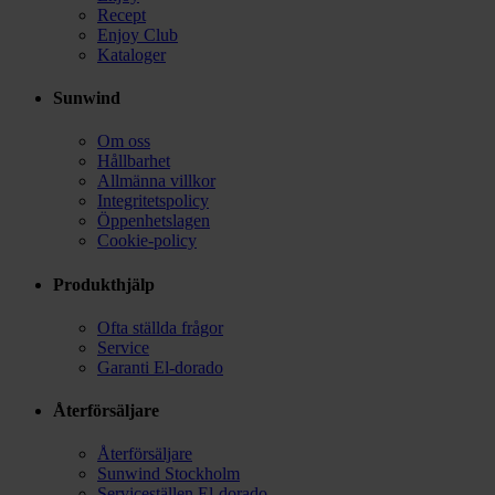
Recept
Enjoy Club
Kataloger
Sunwind
Om oss
Hållbarhet
Allmänna villkor
Integritetspolicy
Öppenhetslagen
Cookie-policy
Produkthjälp
Ofta ställda frågor
Service
Garanti El-dorado
Återförsäljare
Återförsäljare
Sunwind Stockholm
Serviceställen El-dorado