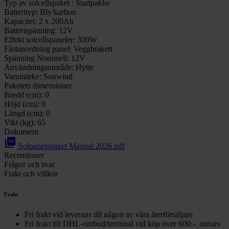
Typ av solcellspaket :
Startpakke
Batterityp:
Bly/karbon
Kapacitet:
2 x 200Ah
Batterispänning:
12V
Effekt solcellspaneler:
300W
Fästanordning panel:
Veggbrakett
Spänning Nominell:
12V
Användningsområde:
Hytte
Varumärke:
Sunwind
Paketets dimensioner
Bredd (cm):
0
Höjd (cm):
0
Längd (cm):
0
Vikt (kg):
65
Dokument
picture_as_pdf
Solpanelspaket Manual 2026.pdf
Recensioner
Frågor och svar
Frakt och villkor
Frakt
Fri frakt vid leverans till någon av våra återförsäljare
Fri frakt till DHL-ombud/terminal vid köp över 600:-, annars