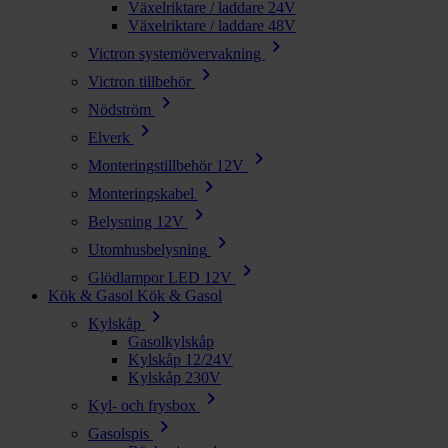
Växelriktare / laddare 24V
Växelriktare / laddare 48V
chevron_right
Victron systemövervakning
chevron_right
Victron tillbehör
chevron_right
Nödström
chevron_right
Elverk
chevron_right
Monteringstillbehör 12V
chevron_right
Monteringskabel
chevron_right
Belysning 12V
chevron_right
Utomhusbelysning
chevron_right
Glödlampor LED 12V
Kök & Gasol
Kök & Gasol
chevron_right
Kylskåp
Gasolkylskåp
Kylskåp 12/24V
Kylskåp 230V
chevron_right
Kyl- och frysbox
chevron_right
Gasolspis