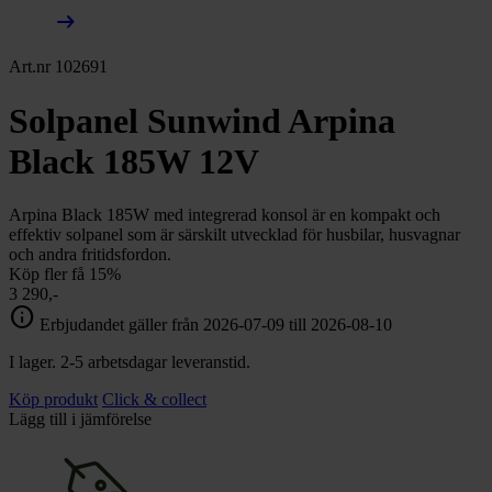
arrow_right_alt
Art.nr 102691
Solpanel Sunwind Arpina
Black 185W 12V
Arpina Black 185W med integrerad konsol är en kompakt och
effektiv solpanel som är särskilt utvecklad för husbilar, husvagnar
och andra fritidsfordon.
Köp fler få 15%
3 290,-
info
Erbjudandet gäller från 2026-07-09 till 2026-08-10
I lager. 2-5 arbetsdagar leveranstid.
Köp produkt
Click & collect
Lägg till i jämförelse