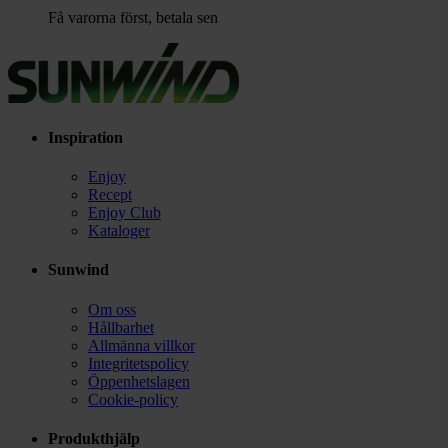
Få varorna först, betala sen
Inspiration
Enjoy
Recept
Enjoy Club
Kataloger
Sunwind
Om oss
Hållbarhet
Allmänna villkor
Integritetspolicy
Öppenhetslagen
Cookie-policy
Produkthjälp