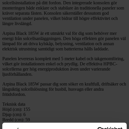
solcellsinstallation på ditt fordon. Den integrerade konsolen gör
monteringen både enklare och stabilare än traditionella paneler som
kräver separata fästen. Konsolen säkerställer dessutom god
ventilation under panelen, vilket bidrar till högre effektivitet och
längre livslängd.
Arpina Black 185W är ett utmärkt val för dig som behöver mer
energi från solcellsanläggningen. Den höga effekten gör panelen väl
lämpad för att driva kylskåp, belysning, ventilation och annan
elektrisk utrustning samtidigt som batterierna hålls laddade.
Panelen levereras komplett med 5 meter kabel och takgenomföring,
vilket gör installationen enkel och prydlig. De effektiva HPBC-
solcellerna ger hög energiproduktion även under varierande
ljusförhållanden.
Arpina Black 185W passar dig som söker en kraftfull, driftsäker och
långsiktig solcellslösning för husbil, husvagn eller andra
fritidsfordon.
Teknisk data
Höjd (cm):
155
Djup (cm):
6
Bredd (cm):
59
Vikt (kg):
11,5