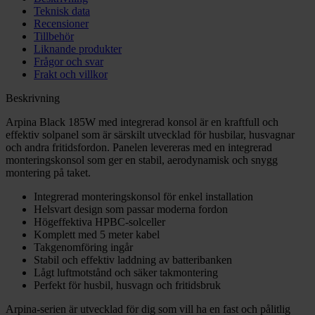
Teknisk data
Recensioner
Tillbehör
Liknande produkter
Frågor och svar
Frakt och villkor
Beskrivning
Arpina Black 185W med integrerad konsol är en kraftfull och
effektiv solpanel som är särskilt utvecklad för husbilar, husvagnar
och andra fritidsfordon. Panelen levereras med en integrerad
monteringskonsol som ger en stabil, aerodynamisk och snygg
montering på taket.
Integrerad monteringskonsol för enkel installation
Helsvart design som passar moderna fordon
Högeffektiva HPBC-solceller
Komplett med 5 meter kabel
Takgenomföring ingår
Stabil och effektiv laddning av batteribanken
Lågt luftmotstånd och säker takmontering
Perfekt för husbil, husvagn och fritidsbruk
Arpina-serien är utvecklad för dig som vill ha en fast och pålitlig