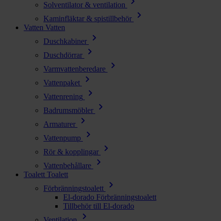
chevron_right
Solventilator & ventilation
chevron_right
Kaminfläktar & spistillbehör
Vatten
Vatten
chevron_right
Duschkabiner
chevron_right
Duschdörrar
chevron_right
Varmvattenberedare
chevron_right
Vattenpaket
chevron_right
Vattenrening
chevron_right
Badrumsmöbler
chevron_right
Armaturer
chevron_right
Vattenpump
chevron_right
Rör & kopplingar
chevron_right
Vattenbehållare
Toalett
Toalett
chevron_right
Förbränningstoalett
El-dorado Förbränningstoalett
Tillbehör till El-dorado
chevron_right
Ventilation