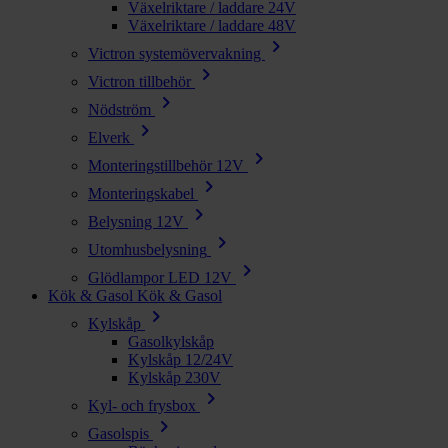
Växelriktare / laddare 24V
Växelriktare / laddare 48V
chevron_right
Victron systemövervakning
chevron_right
Victron tillbehör
chevron_right
Nödström
chevron_right
Elverk
chevron_right
Monteringstillbehör 12V
chevron_right
Monteringskabel
chevron_right
Belysning 12V
chevron_right
Utomhusbelysning
chevron_right
Glödlampor LED 12V
Kök & Gasol
Kök & Gasol
chevron_right
Kylskåp
Gasolkylskåp
Kylskåp 12/24V
Kylskåp 230V
chevron_right
Kyl- och frysbox
chevron_right
Gasolspis