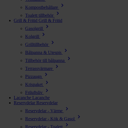
chevron_right
Kompostbehållare
chevron_right
Toalett tillbehör
Grill & Fritid
Grill & Fritid
chevron_right
Gasolgrill
chevron_right
Kolgrill
chevron_right
Grilltillbehör
chevron_right
Bålpanna & Utespis
chevron_right
Tillbehör till bålpanna
chevron_right
Terrassvärmare
chevron_right
Pizzaugn
chevron_right
Krispaket
chevron_right
Friluftsliv
Lacanche
Lacanche
Reservdelar
Reservdelar
chevron_right
Reservdelar - Värme
chevron_right
Reservdelar - Kök & Gasol
chevron_right
Reservdelar - Toalett