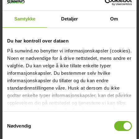
Effekttolerans:
+/- 3%
Kabel inkluderad:
Ja
Kabellängd:
5 meter med MC4
Celltyp:
HPBC celler
Samtykke
Detaljer
Om
Garanti:
20 år effektgaranti
Laddström (ampere):
7,71A
Spänning Nominell:
24V
Effekt:
185W
Du har kontroll over dataen
Flexibilitet:
Nej
På sunwind.no benytter vi informasjonskapsler (cookies).
Användningsområde:
Husbil Båt
Ihopfällbar:
Nej
Noen er nødvendige for å drive nettstedet, mens andre er
Varumärke:
Sunwind
valgfrie. Du kan velge å ikke tillate enkelte typer
Paketets dimensioner
informasjonskapsler. Du bestemmer selv hvilke
Bredd (cm):
59
Höjd (cm):
155
informasjonskapsler du tillater og du kan endre
Längd (cm):
10
standardinnstillingene våre. Husk at dersom du ikke
Vikt (kg):
15
godtar enkelte typer informasjonskapsler, kan det påvirke
Recensioner
Tillbehör
opplevelsen din på nettstedet og tjenestene vi kan tilby.
Les mer om vår
cookiepolicy
her. Les mer om våre
Köp fler få 15%
rutiner for
personvern
her.
Samtykkevalg
Nødvendig