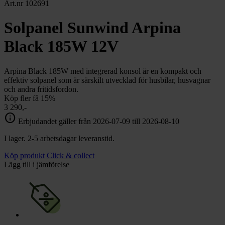
chevron_right
Art.nr 102691
Toalett
chevron_right
Grill & Fritid
Solpanel Sunwind Arpina
Lacanche
chevron_right
Black 185W 12V
Reservdelar
Arpina Black 185W med integrerad konsol är en kompakt och
effektiv solpanel som är särskilt utvecklad för husbilar, husvagnar
och andra fritidsfordon.
Köp fler få 15%
3 290,-
info
Erbjudandet gäller från 2026-07-09 till 2026-08-10
I lager. 2-5 arbetsdagar leveranstid.
Köp produkt
Click & collect
Lägg till i jämförelse