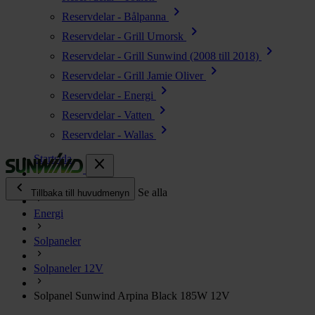
chevron_right
Reservdelar - Bålpanna
chevron_right
Reservdelar - Grill Urnorsk
chevron_right
Reservdelar - Grill Sunwind (2008 till 2018)
chevron_right
Reservdelar - Grill Jamie Oliver
chevron_right
Reservdelar - Energi
chevron_right
Reservdelar - Vatten
chevron_right
Reservdelar - Wallas
Startsida
close
chevron_left
Alla produkter
Se alla
Tillbaka till huvudmenyn
Energi
chevron_right
Energi
Solpaneler
chevron_right
Kök & Gasol
chevron_right
Solpaneler 12V
Värme
chevron_right
Solpanel Sunwind Arpina Black 185W 12V
Vatten