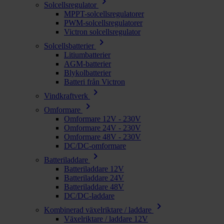
chevron_right
Solcellsregulator
MPPT-solcellsregulatorer
PWM-solcellsregulatorer
Victron solcellsregulator
chevron_right
Solcellsbatterier
Litiumbatterier
AGM-batterier
Blykolbatterier
Batteri från Victron
chevron_right
Vindkraftverk
chevron_right
Omformare
Omformare 12V - 230V
Omformare 24V - 230V
Omformare 48V - 230V
DC/DC-omformare
chevron_right
Batteriladdare
Batteriladdare 12V
Batteriladdare 24V
Batteriladdare 48V
DC/DC-laddare
chevron_right
Kombinerad växelriktare / laddare
Växelriktare / laddare 12V