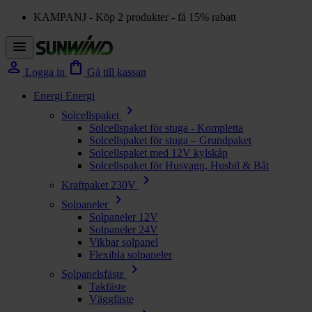
KAMPANJ - Köp 2 produkter - få 15% rabatt
menu
person
shopping_bag
Logga in
Gå till kassan
Energi
Energi
chevron_right
Solcellspaket
Solcellspaket för stuga - Kompletta
Solcellspaket för stuga – Grundpaket
Solcellspaket med 12V kylskåp
Solcellspaket för Husvagn, Husbil & Båt
chevron_right
Kraftpaket 230V
chevron_right
Solpaneler
Solpaneler 12V
Solpaneler 24V
Vikbar solpanel
Flexibla solpaneler
chevron_right
Solpanelsfäste
Takfäste
Väggfäste