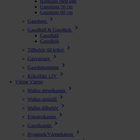
Bänkspis med ugn
Gasolspis 50 cm
Gasolspis 60 cm
chevron_right
Gasolugn
chevron_right
Gasolhäll & Gasolkök
Gasolhäll
Gasolkök
chevron_right
Tillbehör till köket
chevron_right
Gasvarnare
chevron_right
Gasolutrustning
chevron_right
Köksfläkt 12V
Värme
Värme
chevron_right
Wallas dieselkamin
chevron_right
Wallas spishäll
chevron_right
Wallas tillbehör
chevron_right
Fotogenkamin
chevron_right
Gasolkamin
chevron_right
Byggtork/Värmekanon