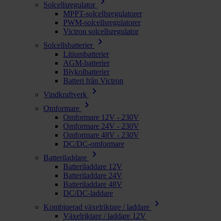
chevron_right
Solcellsregulator
MPPT-solcellsregulatorer
PWM-solcellsregulatorer
Victron solcellsregulator
chevron_right
Solcellsbatterier
Litiumbatterier
AGM-batterier
Blykolbatterier
Batteri från Victron
chevron_right
Vindkraftverk
chevron_right
Omformare
Omformare 12V - 230V
Omformare 24V - 230V
Omformare 48V - 230V
DC/DC-omformare
chevron_right
Batteriladdare
Batteriladdare 12V
Batteriladdare 24V
Batteriladdare 48V
DC/DC-laddare
chevron_right
Kombinerad växelriktare / laddare
Växelriktare / laddare 12V