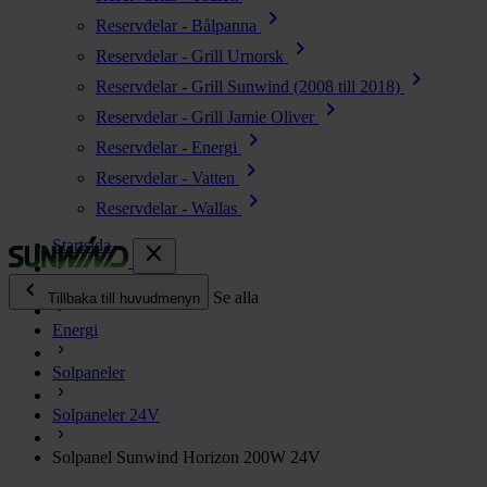
chevron_right
Reservdelar - Bålpanna
chevron_right
Reservdelar - Grill Urnorsk
chevron_right
Reservdelar - Grill Sunwind (2008 till 2018)
chevron_right
Reservdelar - Grill Jamie Oliver
chevron_right
Reservdelar - Energi
chevron_right
Reservdelar - Vatten
chevron_right
Reservdelar - Wallas
Startsida
close
chevron_left
Alla produkter
Se alla
Tillbaka till huvudmenyn
Energi
chevron_right
Energi
Solpaneler
chevron_right
Kök & Gasol
chevron_right
Solpaneler 24V
Värme
chevron_right
Solpanel Sunwind Horizon 200W 24V
Vatten