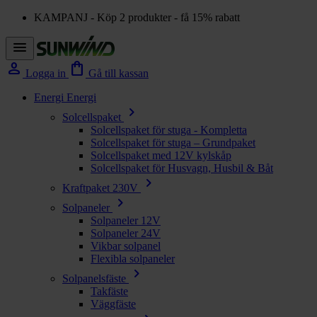
KAMPANJ - Köp 2 produkter - få 15% rabatt
menu
person
shopping_bag
Logga in
Gå till kassan
Energi
Energi
chevron_right
Solcellspaket
Solcellspaket för stuga - Kompletta
Solcellspaket för stuga – Grundpaket
Solcellspaket med 12V kylskåp
Solcellspaket för Husvagn, Husbil & Båt
chevron_right
Kraftpaket 230V
chevron_right
Solpaneler
Solpaneler 12V
Solpaneler 24V
Vikbar solpanel
Flexibla solpaneler
chevron_right
Solpanelsfäste
Takfäste
Väggfäste