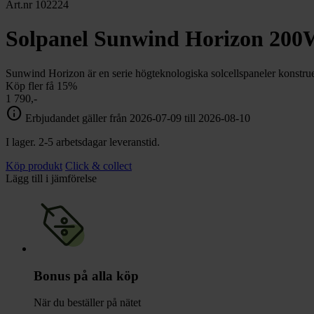
chevron_right
Art.nr 102224
Toalett
chevron_right
Grill & Fritid
Solpanel Sunwind Horizon 200
Lacanche
chevron_right
Reservdelar
Sunwind Horizon är en serie högteknologiska solcellspaneler konstruer
Köp fler få 15%
1 790,-
info
Erbjudandet gäller från 2026-07-09 till 2026-08-10
I lager. 2-5 arbetsdagar leveranstid.
Köp produkt
Click & collect
Lägg till i jämförelse
Bonus på alla köp
När du beställer på nätet