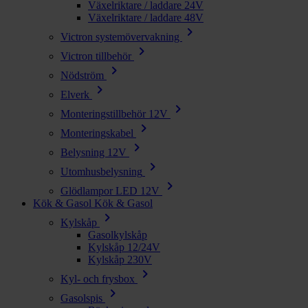
Växelriktare / laddare 24V
Växelriktare / laddare 48V
chevron_right
Victron systemövervakning
chevron_right
Victron tillbehör
chevron_right
Nödström
chevron_right
Elverk
chevron_right
Monteringstillbehör 12V
chevron_right
Monteringskabel
chevron_right
Belysning 12V
chevron_right
Utomhusbelysning
chevron_right
Glödlampor LED 12V
Kök & Gasol
Kök & Gasol
chevron_right
Kylskåp
Gasolkylskåp
Kylskåp 12/24V
Kylskåp 230V
chevron_right
Kyl- och frysbox
chevron_right
Gasolspis