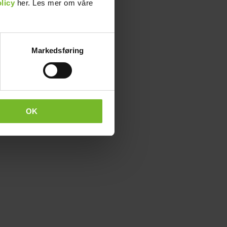
licy
her. Les mer om våre
Markedsføring
OK