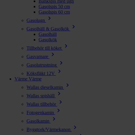
Bänkspis med ugn
Gasolspis 50 cm
Gasolspis 60 cm
chevron_right
Gasolugn
chevron_right
Gasolhäll & Gasolkök
Gasolhäll
Gasolkök
chevron_right
Tillbehör till köket
chevron_right
Gasvarnare
chevron_right
Gasolutrustning
chevron_right
Köksfläkt 12V
Värme
Värme
chevron_right
Wallas dieselkamin
chevron_right
Wallas spishäll
chevron_right
Wallas tillbehör
chevron_right
Fotogenkamin
chevron_right
Gasolkamin
chevron_right
Byggtork/Värmekanon