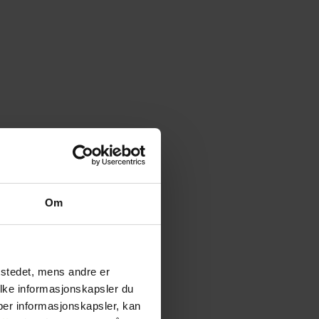
Om
tstedet, mens andre er
ilke informasjonskapsler du
yper informasjonskapsler, kan