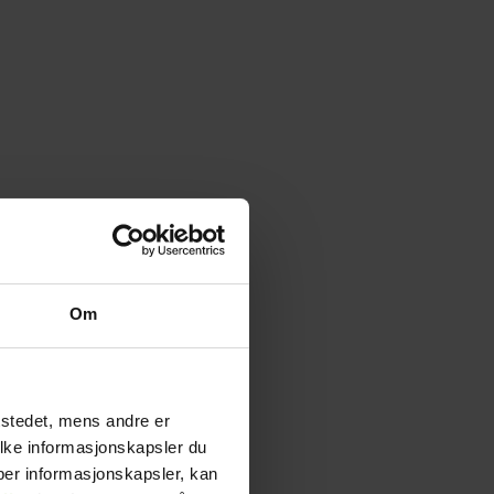
Om
tstedet, mens andre er
ilke informasjonskapsler du
yper informasjonskapsler, kan