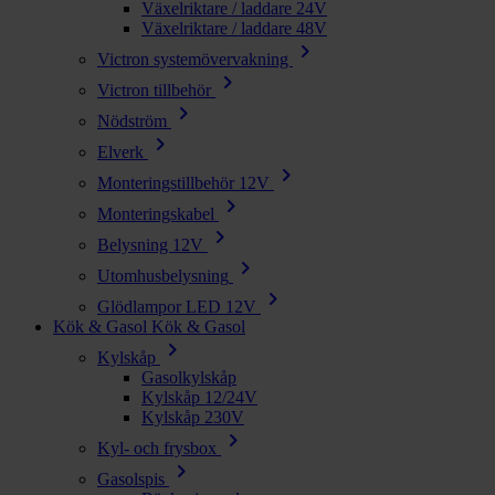
Växelriktare / laddare 24V
Växelriktare / laddare 48V
chevron_right
Victron systemövervakning
chevron_right
Victron tillbehör
chevron_right
Nödström
chevron_right
Elverk
chevron_right
Monteringstillbehör 12V
chevron_right
Monteringskabel
chevron_right
Belysning 12V
chevron_right
Utomhusbelysning
chevron_right
Glödlampor LED 12V
Kök & Gasol
Kök & Gasol
chevron_right
Kylskåp
Gasolkylskåp
Kylskåp 12/24V
Kylskåp 230V
chevron_right
Kyl- och frysbox
chevron_right
Gasolspis