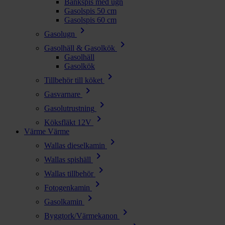
Bänkspis med ugn
Gasolspis 50 cm
Gasolspis 60 cm
chevron_right
Gasolugn
chevron_right
Gasolhäll & Gasolkök
Gasolhäll
Gasolkök
chevron_right
Tillbehör till köket
chevron_right
Gasvarnare
chevron_right
Gasolutrustning
chevron_right
Köksfläkt 12V
Värme
Värme
chevron_right
Wallas dieselkamin
chevron_right
Wallas spishäll
chevron_right
Wallas tillbehör
chevron_right
Fotogenkamin
chevron_right
Gasolkamin
chevron_right
Byggtork/Värmekanon