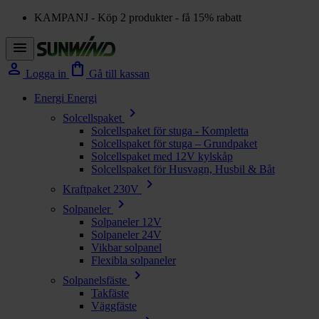
KAMPANJ - Köp 2 produkter - få 15% rabatt
menu
person
shopping_bag
Logga in
Gå till kassan
Energi
Energi
chevron_right
Solcellspaket
Solcellspaket för stuga - Kompletta
Solcellspaket för stuga – Grundpaket
Solcellspaket med 12V kylskåp
Solcellspaket för Husvagn, Husbil & Båt
chevron_right
Kraftpaket 230V
chevron_right
Solpaneler
Solpaneler 12V
Solpaneler 24V
Vikbar solpanel
Flexibla solpaneler
chevron_right
Solpanelsfäste
Takfäste
Väggfäste