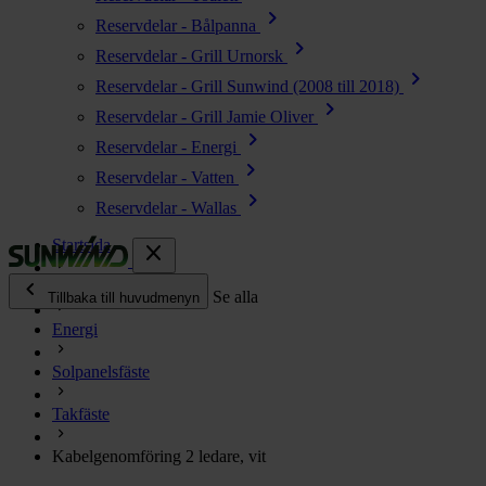
chevron_right
Reservdelar - Bålpanna
chevron_right
Reservdelar - Grill Urnorsk
chevron_right
Reservdelar - Grill Sunwind (2008 till 2018)
chevron_right
Reservdelar - Grill Jamie Oliver
chevron_right
Reservdelar - Energi
chevron_right
Reservdelar - Vatten
chevron_right
Reservdelar - Wallas
Startsida
close
chevron_left
Alla produkter
Se alla
Tillbaka till huvudmenyn
Energi
chevron_right
Energi
Solpanelsfäste
chevron_right
Kök & Gasol
chevron_right
Takfäste
Värme
chevron_right
Kabelgenomföring 2 ledare, vit
Vatten