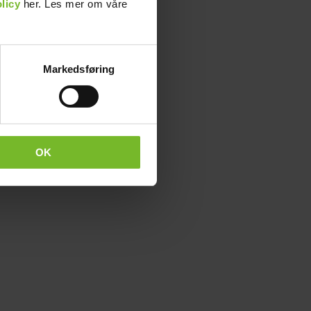
licy
her. Les mer om våre
Markedsføring
OK