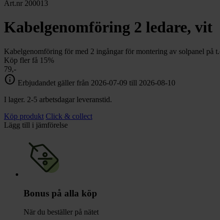
chevron_right
Art.nr 200013
Toalett
chevron_right
Grill & Fritid
Kabelgenomföring 2 ledare, vit
Lacanche
chevron_right
Reservdelar
Kabelgenomföring för med 2 ingångar för montering av solpanel på t.
Köp fler få 15%
79,-
info
Erbjudandet gäller från 2026-07-09 till 2026-08-10
I lager. 2-5 arbetsdagar leveranstid.
Köp produkt
Click & collect
Lägg till i jämförelse
Bonus på alla köp
När du beställer på nätet