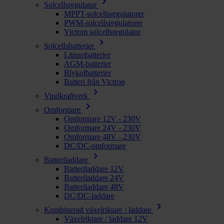
chevron_right
Solcellsregulator
MPPT-solcellsregulatorer
PWM-solcellsregulatorer
Victron solcellsregulator
chevron_right
Solcellsbatterier
Litiumbatterier
AGM-batterier
Blykolbatterier
Batteri från Victron
chevron_right
Vindkraftverk
chevron_right
Omformare
Omformare 12V - 230V
Omformare 24V - 230V
Omformare 48V - 230V
DC/DC-omformare
chevron_right
Batteriladdare
Batteriladdare 12V
Batteriladdare 24V
Batteriladdare 48V
DC/DC-laddare
chevron_right
Kombinerad växelriktare / laddare
Växelriktare / laddare 12V