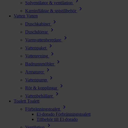
chevron_right
Solventilator & ventilation
chevron_right
Kaminfläktar & spistillbehör
Vatten
Vatten
chevron_right
Duschkabiner
chevron_right
Duschdörrar
chevron_right
Varmvattenberedare
chevron_right
Vattenpaket
chevron_right
Vattenrening
chevron_right
Badrumsmöbler
chevron_right
Armaturer
chevron_right
Vattenpump
chevron_right
Rör & kopplingar
chevron_right
Vattenbehållare
Toalett
Toalett
chevron_right
Förbränningstoalett
El-dorado Förbränningstoalett
Tillbehör till El-dorado
chevron_right
Ventilation