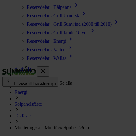
chevron_right
Reservdelar - Bålpanna
chevron_right
Reservdelar - Grill Urnorsk
chevron_right
Reservdelar - Grill Sunwind (2008 till 2018)
chevron_right
Reservdelar - Grill Jamie Oliver
chevron_right
Reservdelar - Energi
chevron_right
Reservdelar - Vatten
chevron_right
Reservdelar - Wallas
Startsida
close
chevron_left
Alla produkter
Se alla
Tillbaka till huvudmenyn
Energi
chevron_right
Energi
Solpanelsfäste
chevron_right
Kök & Gasol
chevron_right
Takfäste
Värme
chevron_right
Monteringssats Multiflex Spoiler 53cm
Vatten