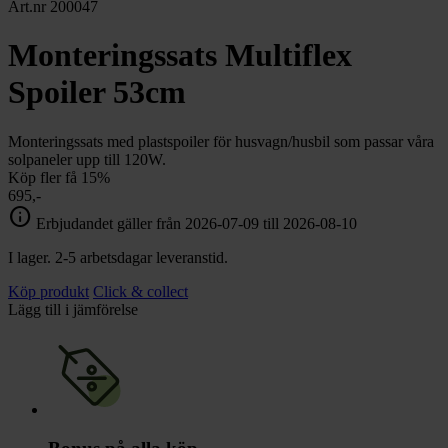
chevron_right
Art.nr 200047
Toalett
chevron_right
Grill & Fritid
Monteringssats Multiflex
Lacanche
chevron_right
Spoiler 53cm
Reservdelar
Monteringssats med plastspoiler för husvagn/husbil som passar våra
solpaneler upp till 120W.
Köp fler få 15%
695,-
info
Erbjudandet gäller från 2026-07-09 till 2026-08-10
I lager. 2-5 arbetsdagar leveranstid.
Köp produkt
Click & collect
Lägg till i jämförelse