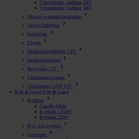
Växelriktare / laddare 24V
Växelriktare / laddare 48V
chevron_right
Victron systemövervakning
chevron_right
Victron tillbehör
chevron_right
Nödström
chevron_right
Elverk
chevron_right
Monteringstillbehör 12V
chevron_right
Monteringskabel
chevron_right
Belysning 12V
chevron_right
Utomhusbelysning
chevron_right
Glödlampor LED 12V
Kök & Gasol
Kök & Gasol
chevron_right
Kylskåp
Gasolkylskåp
Kylskåp 12/24V
Kylskåp 230V
chevron_right
Kyl- och frysbox
chevron_right
Gasolspis