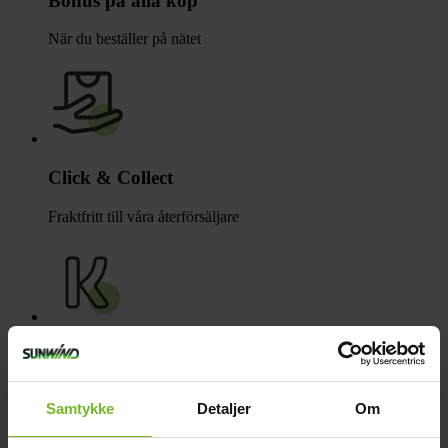
Bonus på alla köp
När du beställer på nätet
Click & Collect
Fraktfritt till våra återförsäljare
Betala med Klarna
Få varorna först, betala sen
Samtykke
Detaljer
Om
Beskrivning
Teknisk data