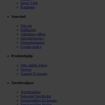
Enjoy Club
Kataloger
Sunwind
Om oss
Hållbarhet
Allmänna villkor
Integritetspolicy
Öppenhetslagen
Cookie-policy
Produkthjälp
Ofta ställda frågor
Service
Garanti El-dorado
Återförsäljare
Återförsäljare
Sunwind Stockholm
Serviceställen El-dorado
Serviceställen Wallas