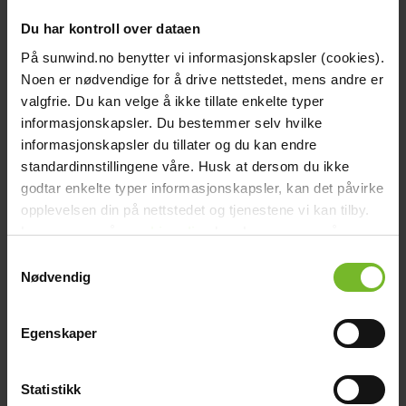
Dokument
Du har kontroll over dataen
Recensioner
Liknande produkter
På sunwind.no benytter vi informasjonskapsler (cookies).
Frågor och svar
Noen er nødvendige for å drive nettstedet, mens andre er
Frakt och villkor
valgfrie. Du kan velge å ikke tillate enkelte typer
Beskrivning
informasjonskapsler. Du bestemmer selv hvilke
Monteringssats med plastspoiler för husvagn/husbil som passar våra
informasjonskapsler du tillater og du kan endre
solpaneler upp till 120W.
standardinnstillingene våre. Husk at dersom du ikke
godtar enkelte typer informasjonskapsler, kan det påvirke
I monteringssatsen ingår:
opplevelsen din på nettstedet og tjenestene vi kan tilby.
2 st Plastspoiler 530 mm, vita
Les mer om vår
cookiepolicy
her. Les mer om våre
Skruvsats inkl gummilist
Vattentät kabelgenomföring
rutiner for
personvern
her.
Samtykkevalg
5 m kabel
Nødvendig
Monteringsanvisning
Vid montering rekommenderar vi att lim och primer från Sika
används.
Egenskaper
Teknisk data
Typ:
Takfeste
Statistikk
Varumärke:
Sunwind