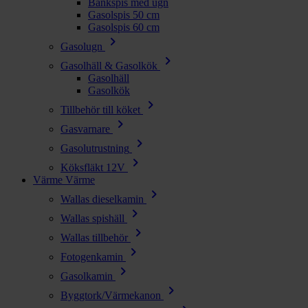
Bänkspis med ugn
Gasolspis 50 cm
Gasolspis 60 cm
chevron_right
Gasolugn
chevron_right
Gasolhäll & Gasolkök
Gasolhäll
Gasolkök
chevron_right
Tillbehör till köket
chevron_right
Gasvarnare
chevron_right
Gasolutrustning
chevron_right
Köksfläkt 12V
Värme
Värme
chevron_right
Wallas dieselkamin
chevron_right
Wallas spishäll
chevron_right
Wallas tillbehör
chevron_right
Fotogenkamin
chevron_right
Gasolkamin
chevron_right
Byggtork/Värmekanon