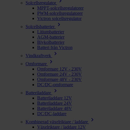
chevron_right
Solcellsregulator
MPPT-solcellsregulatorer
PWM-solcellsregulatorer
Victron solcellsregulator
chevron_right
Solcellsbatterier
Litiumbatterier
AGM-batterier
Blykolbatterier
Batteri från Victron
chevron_right
Vindkraftverk
chevron_right
Omformare
Omformare 12V - 230V
Omformare 24V - 230V
Omformare 48V - 230V
DC/DC-omformare
chevron_right
Batteriladdare
Batteriladdare 12V
Batteriladdare 24V
Batteriladdare 48V
DC/DC-laddare
chevron_right
Kombinerad växelriktare / laddare
Växelriktare / laddare 12V