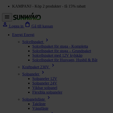
KAMPANJ - Köp 2 produkter - få 15% rabatt
menu
person
shopping_bag
Logga in
Gå till kassan
Energi
Energi
chevron_right
Solcellspaket
Solcellspaket för stuga - Kompletta
Solcellspaket för stuga – Grundpaket
Solcellspaket med 12V kylskåp
Solcellspaket för Husvagn, Husbil & Båt
chevron_right
Kraftpaket 230V
chevron_right
Solpaneler
Solpaneler 12V
Solpaneler 24V
Vikbar solpanel
Flexibla solpaneler
chevron_right
Solpanelsfäste
Takfäste
Väggfäste