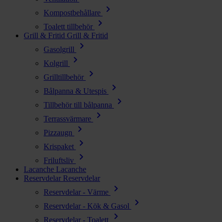
chevron_right
Kompostbehållare
chevron_right
Toalett tillbehör
Grill & Fritid
Grill & Fritid
chevron_right
Gasolgrill
chevron_right
Kolgrill
chevron_right
Grilltillbehör
chevron_right
Bålpanna & Utespis
chevron_right
Tillbehör till bålpanna
chevron_right
Terrassvärmare
chevron_right
Pizzaugn
chevron_right
Krispaket
chevron_right
Friluftsliv
Lacanche
Lacanche
Reservdelar
Reservdelar
chevron_right
Reservdelar - Värme
chevron_right
Reservdelar - Kök & Gasol
chevron_right
Reservdelar - Toalett