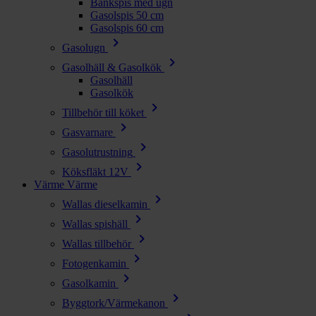
Bänkspis med ugn
Gasolspis 50 cm
Gasolspis 60 cm
chevron_right
Gasolugn
chevron_right
Gasolhäll & Gasolkök
Gasolhäll
Gasolkök
chevron_right
Tillbehör till köket
chevron_right
Gasvarnare
chevron_right
Gasolutrustning
chevron_right
Köksfläkt 12V
Värme
Värme
chevron_right
Wallas dieselkamin
chevron_right
Wallas spishäll
chevron_right
Wallas tillbehör
chevron_right
Fotogenkamin
chevron_right
Gasolkamin
chevron_right
Byggtork/Värmekanon