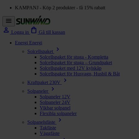
KAMPANJ - Köp 2 produkter - få 15% rabatt
menu
person
shopping_bag
Logga in
Gå till kassan
Energi
Energi
chevron_right
Solcellspaket
Solcellspaket för stuga - Kompletta
Solcellspaket för stuga – Grundpaket
Solcellspaket med 12V kylskåp
Solcellspaket för Husvagn, Husbil & Båt
chevron_right
Kraftpaket 230V
chevron_right
Solpaneler
Solpaneler 12V
Solpaneler 24V
Vikbar solpanel
Flexibla solpaneler
chevron_right
Solpanelsfäste
Takfäste
Väggfäste