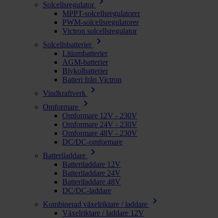
chevron_right
Solcellsregulator
MPPT-solcellsregulatorer
PWM-solcellsregulatorer
Victron solcellsregulator
chevron_right
Solcellsbatterier
Litiumbatterier
AGM-batterier
Blykolbatterier
Batteri från Victron
chevron_right
Vindkraftverk
chevron_right
Omformare
Omformare 12V - 230V
Omformare 24V - 230V
Omformare 48V - 230V
DC/DC-omformare
chevron_right
Batteriladdare
Batteriladdare 12V
Batteriladdare 24V
Batteriladdare 48V
DC/DC-laddare
chevron_right
Kombinerad växelriktare / laddare
Växelriktare / laddare 12V