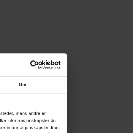
Om
tstedet, mens andre er
ilke informasjonskapsler du
yper informasjonskapsler, kan