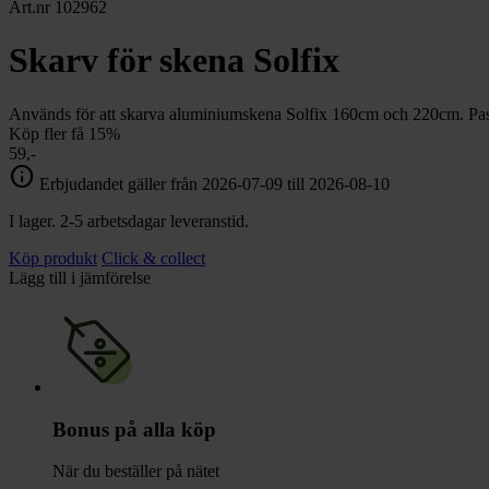
chevron_right
Art.nr 102962
Toalett
chevron_right
Grill & Fritid
Skarv för skena Solfix
Lacanche
chevron_right
Reservdelar
Används för att skarva aluminiumskena Solfix 160cm och 220cm. Pass
Köp fler få 15%
59,-
info
Erbjudandet gäller från 2026-07-09 till 2026-08-10
I lager. 2-5 arbetsdagar leveranstid.
Köp produkt
Click & collect
Lägg till i jämförelse
Bonus på alla köp
När du beställer på nätet