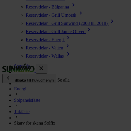
chevron_right
Reservdelar - Bålpanna
chevron_right
Reservdelar - Grill Urnorsk
chevron_right
Reservdelar - Grill Sunwind (2008 till 2018)
chevron_right
Reservdelar - Grill Jamie Oliver
chevron_right
Reservdelar - Energi
chevron_right
Reservdelar - Vatten
chevron_right
Reservdelar - Wallas
Startsida
close
chevron_left
Alla produkter
Se alla
Tillbaka till huvudmenyn
Energi
chevron_right
Energi
Solpanelsfäste
chevron_right
Kök & Gasol
chevron_right
Takfäste
Värme
chevron_right
Skarv för skena Solfix
Vatten