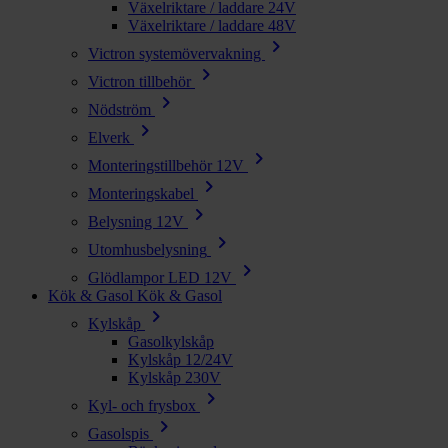
Växelriktare / laddare 24V
Växelriktare / laddare 48V
chevron_right
Victron systemövervakning
chevron_right
Victron tillbehör
chevron_right
Nödström
chevron_right
Elverk
chevron_right
Monteringstillbehör 12V
chevron_right
Monteringskabel
chevron_right
Belysning 12V
chevron_right
Utomhusbelysning
chevron_right
Glödlampor LED 12V
Kök & Gasol
Kök & Gasol
chevron_right
Kylskåp
Gasolkylskåp
Kylskåp 12/24V
Kylskåp 230V
chevron_right
Kyl- och frysbox
chevron_right
Gasolspis