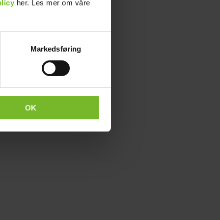
licy
her. Les mer om våre
Markedsføring
OK