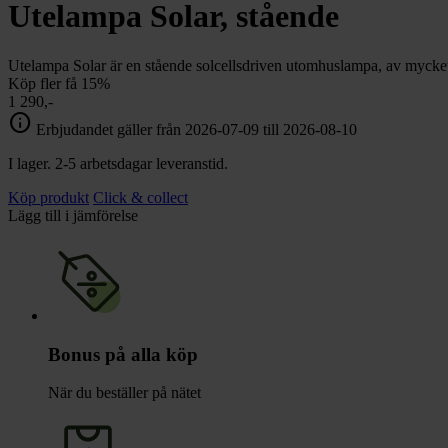
chevron_right
Utelampa Solar, stående
Toalett
chevron_right
Grill & Fritid
Lacanche
Utelampa Solar är en stående solcellsdriven utomhuslampa, av mycket 
chevron_right
Köp fler få 15%
Reservdelar
1 290,-
info
Erbjudandet gäller från 2026-07-09 till 2026-08-10
I lager. 2-5 arbetsdagar leveranstid.
Köp produkt
Click & collect
Lägg till i jämförelse
Bonus på alla köp
När du beställer på nätet