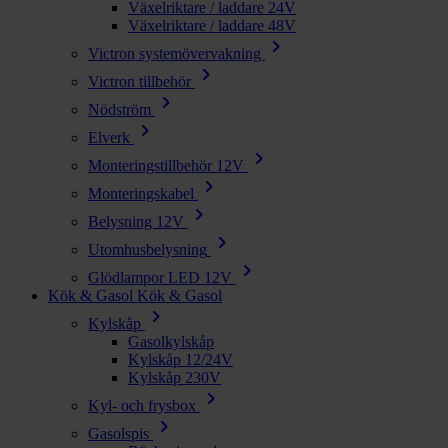
Växelriktare / laddare 24V
Växelriktare / laddare 48V
chevron_right
Victron systemövervakning
chevron_right
Victron tillbehör
chevron_right
Nödström
chevron_right
Elverk
chevron_right
Monteringstillbehör 12V
chevron_right
Monteringskabel
chevron_right
Belysning 12V
chevron_right
Utomhusbelysning
chevron_right
Glödlampor LED 12V
Kök & Gasol
Kök & Gasol
chevron_right
Kylskåp
Gasolkylskåp
Kylskåp 12/24V
Kylskåp 230V
chevron_right
Kyl- och frysbox
chevron_right
Gasolspis