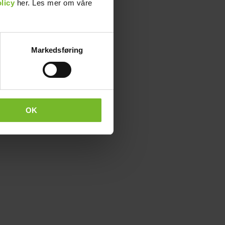
licy
her. Les mer om våre
Markedsføring
OK