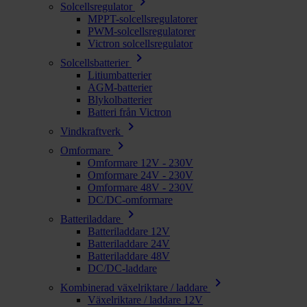
chevron_right
Solcellsregulator
MPPT-solcellsregulatorer
PWM-solcellsregulatorer
Victron solcellsregulator
chevron_right
Solcellsbatterier
Litiumbatterier
AGM-batterier
Blykolbatterier
Batteri från Victron
chevron_right
Vindkraftverk
chevron_right
Omformare
Omformare 12V - 230V
Omformare 24V - 230V
Omformare 48V - 230V
DC/DC-omformare
chevron_right
Batteriladdare
Batteriladdare 12V
Batteriladdare 24V
Batteriladdare 48V
DC/DC-laddare
chevron_right
Kombinerad växelriktare / laddare
Växelriktare / laddare 12V