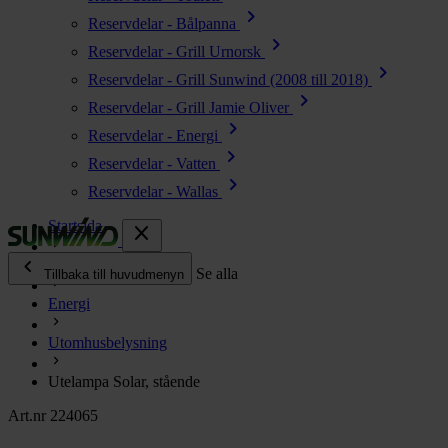
chevron_right
Reservdelar - Bålpanna
chevron_right
Reservdelar - Grill Urnorsk
chevron_right
Reservdelar - Grill Sunwind (2008 till 2018)
chevron_right
Reservdelar - Grill Jamie Oliver
chevron_right
Reservdelar - Energi
chevron_right
Reservdelar - Vatten
chevron_right
Reservdelar - Wallas
Startsida
close
chevron_left
Alla produkter
Se alla
Tillbaka till huvudmenyn
Energi
chevron_right
Energi
Utomhusbelysning
chevron_right
Kök & Gasol
chevron_right
Utelampa Solar, stående
Värme
chevron_right
Art.nr 224065
Vatten