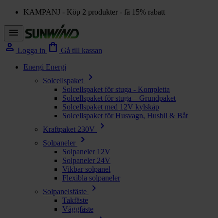
KAMPANJ - Köp 2 produkter - få 15% rabatt
menu
person
shopping_bag
Logga in
Gå till kassan
Energi
Energi
chevron_right
Solcellspaket
Solcellspaket för stuga - Kompletta
Solcellspaket för stuga – Grundpaket
Solcellspaket med 12V kylskåp
Solcellspaket för Husvagn, Husbil & Båt
chevron_right
Kraftpaket 230V
chevron_right
Solpaneler
Solpaneler 12V
Solpaneler 24V
Vikbar solpanel
Flexibla solpaneler
chevron_right
Solpanelsfäste
Takfäste
Väggfäste