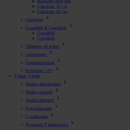
Bänkspis med ugn
Gasolspis 50 cm
Gasolspis 60 cm
chevron_right
Gasolugn
chevron_right
Gasolhäll & Gasolkök
Gasolhäll
Gasolkök
chevron_right
Tillbehör till köket
chevron_right
Gasvarnare
chevron_right
Gasolutrustning
chevron_right
Köksfläkt 12V
Värme
Värme
chevron_right
Wallas dieselkamin
chevron_right
Wallas spishäll
chevron_right
Wallas tillbehör
chevron_right
Fotogenkamin
chevron_right
Gasolkamin
chevron_right
Byggtork/Värmekanon