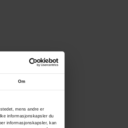
Om
tstedet, mens andre er
ilke informasjonskapsler du
yper informasjonskapsler, kan