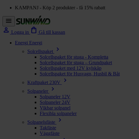
KAMPANJ - Köp 2 produkter - få 15% rabatt
menu
person
shopping_bag
Logga in
Gå till kassan
Energi
Energi
chevron_right
Solcellspaket
Solcellspaket för stuga - Kompletta
Solcellspaket för stuga – Grundpaket
Solcellspaket med 12V kylskåp
Solcellspaket för Husvagn, Husbil & Båt
chevron_right
Kraftpaket 230V
chevron_right
Solpaneler
Solpaneler 12V
Solpaneler 24V
Vikbar solpanel
Flexibla solpaneler
chevron_right
Solpanelsfäste
Takfäste
Väggfäste