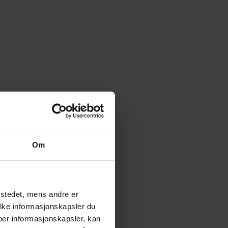
Om
tstedet, mens andre er
ilke informasjonskapsler du
yper informasjonskapsler, kan