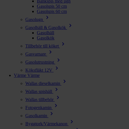
Bänkspis med ugn
Gasolspis 50 cm
Gasolspis 60 cm
chevron_right
Gasolugn
chevron_right
Gasolhäll & Gasolkök
Gasolhäll
Gasolkök
chevron_right
Tillbehör till köket
chevron_right
Gasvarnare
chevron_right
Gasolutrustning
chevron_right
Köksfläkt 12V
Värme
Värme
chevron_right
Wallas dieselkamin
chevron_right
Wallas spishäll
chevron_right
Wallas tillbehör
chevron_right
Fotogenkamin
chevron_right
Gasolkamin
chevron_right
Byggtork/Värmekanon