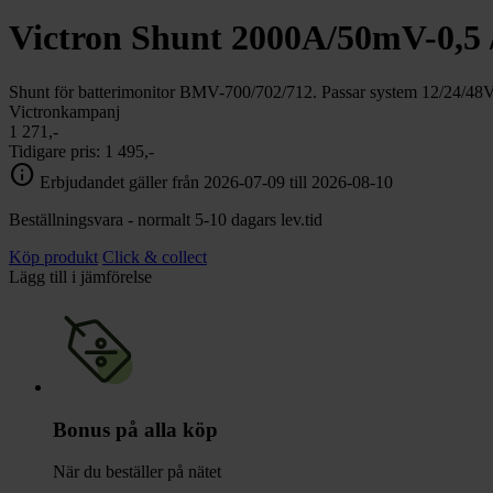
chevron_right
Toalett
Victron Shunt 2000A/50mV-0,5
chevron_right
Grill & Fritid
Lacanche
chevron_right
Shunt för batterimonitor BMV-700/702/712. Passar system 12/24/4
Reservdelar
Victronkampanj
1 271,-
Tidigare pris:
1 495,-
info
Erbjudandet gäller från 2026-07-09 till 2026-08-10
Beställningsvara - normalt 5-10 dagars lev.tid
Köp produkt
Click & collect
Lägg till i jämförelse
Bonus på alla köp
När du beställer på nätet