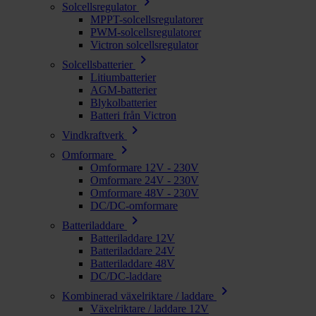
chevron_right
Solcellsregulator
MPPT-solcellsregulatorer
PWM-solcellsregulatorer
Victron solcellsregulator
chevron_right
Solcellsbatterier
Litiumbatterier
AGM-batterier
Blykolbatterier
Batteri från Victron
chevron_right
Vindkraftverk
chevron_right
Omformare
Omformare 12V - 230V
Omformare 24V - 230V
Omformare 48V - 230V
DC/DC-omformare
chevron_right
Batteriladdare
Batteriladdare 12V
Batteriladdare 24V
Batteriladdare 48V
DC/DC-laddare
chevron_right
Kombinerad växelriktare / laddare
Växelriktare / laddare 12V