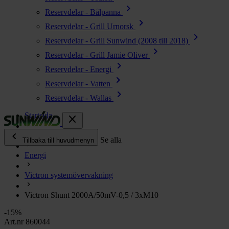
chevron_right
Reservdelar - Bålpanna
chevron_right
Reservdelar - Grill Urnorsk
chevron_right
Reservdelar - Grill Sunwind (2008 till 2018)
chevron_right
Reservdelar - Grill Jamie Oliver
chevron_right
Reservdelar - Energi
chevron_right
Reservdelar - Vatten
chevron_right
Reservdelar - Wallas
Startsida
close
chevron_left
Alla produkter
Se alla
Tillbaka till huvudmenyn
Energi
chevron_right
Energi
Victron systemövervakning
chevron_right
Kök & Gasol
chevron_right
Victron Shunt 2000A/50mV-0,5 / 3xM10
Värme
chevron_right
-15%
Vatten
Art.nr 860044