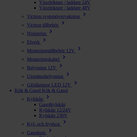
Växelriktare / laddare 24V
Växelriktare / laddare 48V
chevron_right
Victron systemövervakning
chevron_right
Victron tillbehör
chevron_right
Nödström
chevron_right
Elverk
chevron_right
Monteringstillbehör 12V
chevron_right
Monteringskabel
chevron_right
Belysning 12V
chevron_right
Utomhusbelysning
chevron_right
Glödlampor LED 12V
Kök & Gasol
Kök & Gasol
chevron_right
Kylskåp
Gasolkylskåp
Kylskåp 12/24V
Kylskåp 230V
chevron_right
Kyl- och frysbox
chevron_right
Gasolspis