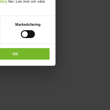
licy
her. Les mer om våre
Markedsføring
OK