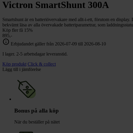
chevron_right
Victron SmartShunt 300A
Toalett
chevron_right
Grill & Fritid
Lacanche
Smartshunt är en batteriövervakare med allt-i-ett, förutom en display. 
chevron_right
bekvämt läsa av alla övervakade batteriparametrar, som laddningsstatus
Reservdelar
Köp fler få 15%
895,-
info
Erbjudandet gäller från 2026-07-09 till 2026-08-10
I lager. 2-5 arbetsdagar leveranstid.
Köp produkt
Click & collect
Lägg till i jämförelse
Bonus på alla köp
När du beställer på nätet