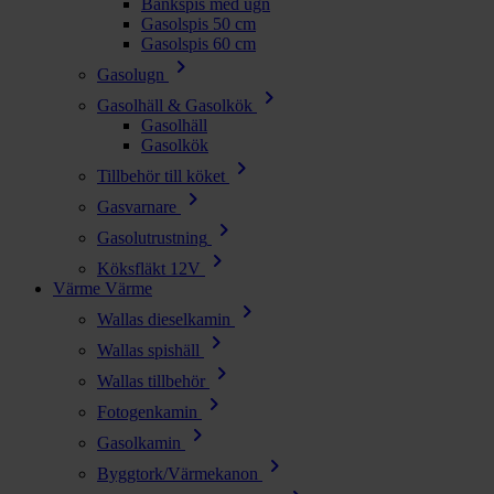
Bänkspis med ugn
Gasolspis 50 cm
Gasolspis 60 cm
chevron_right
Gasolugn
chevron_right
Gasolhäll & Gasolkök
Gasolhäll
Gasolkök
chevron_right
Tillbehör till köket
chevron_right
Gasvarnare
chevron_right
Gasolutrustning
chevron_right
Köksfläkt 12V
Värme
Värme
chevron_right
Wallas dieselkamin
chevron_right
Wallas spishäll
chevron_right
Wallas tillbehör
chevron_right
Fotogenkamin
chevron_right
Gasolkamin
chevron_right
Byggtork/Värmekanon