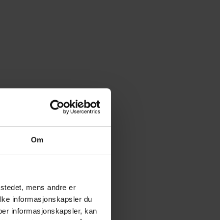
Om
tstedet, mens andre er
ilke informasjonskapsler du
yper informasjonskapsler, kan