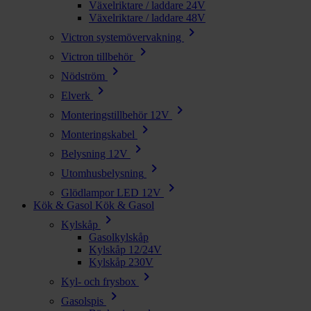
Växelriktare / laddare 24V
Växelriktare / laddare 48V
chevron_right
Victron systemövervakning
chevron_right
Victron tillbehör
chevron_right
Nödström
chevron_right
Elverk
chevron_right
Monteringstillbehör 12V
chevron_right
Monteringskabel
chevron_right
Belysning 12V
chevron_right
Utomhusbelysning
chevron_right
Glödlampor LED 12V
Kök & Gasol
Kök & Gasol
chevron_right
Kylskåp
Gasolkylskåp
Kylskåp 12/24V
Kylskåp 230V
chevron_right
Kyl- och frysbox
chevron_right
Gasolspis