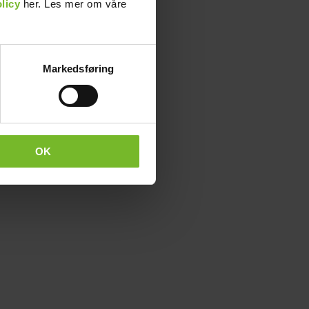
licy
her. Les mer om våre
Markedsføring
OK