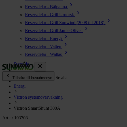
chevron_right
Reservdelar - Bålpanna
chevron_right
Reservdelar - Grill Urnorsk
chevron_right
Reservdelar - Grill Sunwind (2008 till 2018)
chevron_right
Reservdelar - Grill Jamie Oliver
chevron_right
Reservdelar - Energi
chevron_right
Reservdelar - Vatten
chevron_right
Reservdelar - Wallas
Startsida
close
chevron_left
Alla produkter
Se alla
Tillbaka till huvudmenyn
Energi
chevron_right
Energi
Victron systemövervakning
chevron_right
Kök & Gasol
chevron_right
Victron SmartShunt 300A
Värme
chevron_right
Art.nr 103708
Vatten