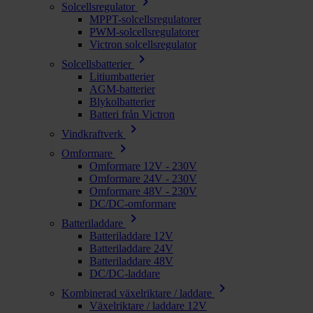
chevron_right
Solcellsregulator
MPPT-solcellsregulatorer
PWM-solcellsregulatorer
Victron solcellsregulator
chevron_right
Solcellsbatterier
Litiumbatterier
AGM-batterier
Blykolbatterier
Batteri från Victron
chevron_right
Vindkraftverk
chevron_right
Omformare
Omformare 12V - 230V
Omformare 24V - 230V
Omformare 48V - 230V
DC/DC-omformare
chevron_right
Batteriladdare
Batteriladdare 12V
Batteriladdare 24V
Batteriladdare 48V
DC/DC-laddare
chevron_right
Kombinerad växelriktare / laddare
Växelriktare / laddare 12V