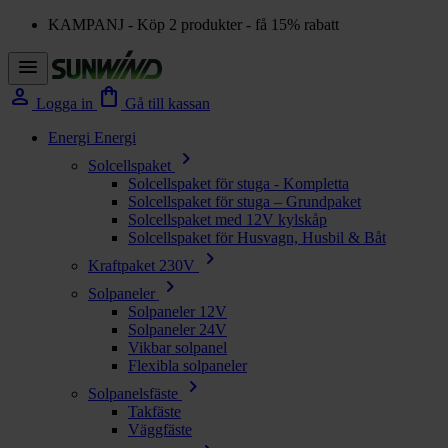
KAMPANJ - Köp 2 produkter - få 15% rabatt
menu
person
shopping_bag
Logga in
Gå till kassan
Energi
Energi
chevron_right
Solcellspaket
Solcellspaket för stuga - Kompletta
Solcellspaket för stuga – Grundpaket
Solcellspaket med 12V kylskåp
Solcellspaket för Husvagn, Husbil & Båt
chevron_right
Kraftpaket 230V
chevron_right
Solpaneler
Solpaneler 12V
Solpaneler 24V
Vikbar solpanel
Flexibla solpaneler
chevron_right
Solpanelsfäste
Takfäste
Väggfäste