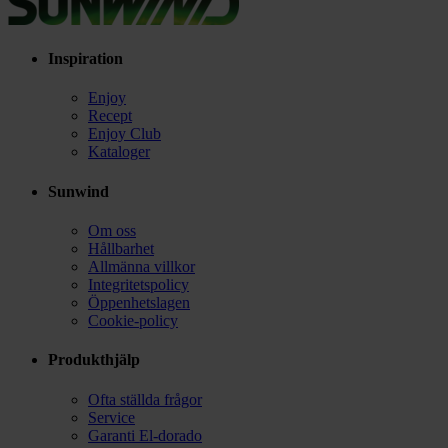
Inspiration
Enjoy
Recept
Enjoy Club
Kataloger
Sunwind
Om oss
Hållbarhet
Allmänna villkor
Integritetspolicy
Öppenhetslagen
Cookie-policy
Produkthjälp
Ofta ställda frågor
Service
Garanti El-dorado