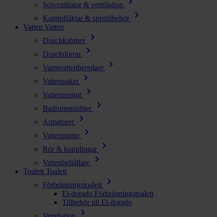
chevron_right
Solventilator & ventilation
chevron_right
Kaminfläktar & spistillbehör
Vatten
Vatten
chevron_right
Duschkabiner
chevron_right
Duschdörrar
chevron_right
Varmvattenberedare
chevron_right
Vattenpaket
chevron_right
Vattenrening
chevron_right
Badrumsmöbler
chevron_right
Armaturer
chevron_right
Vattenpump
chevron_right
Rör & kopplingar
chevron_right
Vattenbehållare
Toalett
Toalett
chevron_right
Förbränningstoalett
El-dorado Förbränningstoalett
Tillbehör till El-dorado
chevron_right
Ventilation