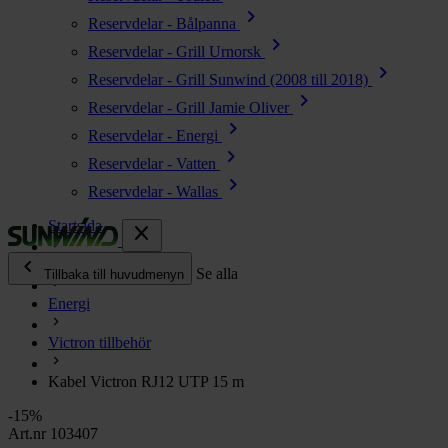
chevron_right
Reservdelar - Bålpanna
chevron_right
Reservdelar - Grill Urnorsk
chevron_right
Reservdelar - Grill Sunwind (2008 till 2018)
chevron_right
Reservdelar - Grill Jamie Oliver
chevron_right
Reservdelar - Energi
chevron_right
Reservdelar - Vatten
chevron_right
Reservdelar - Wallas
Startsida
close
chevron_left
Alla produkter
Se alla
Tillbaka till huvudmenyn
Energi
chevron_right
Energi
Victron tillbehör
chevron_right
Kök & Gasol
chevron_right
Kabel Victron RJ12 UTP 15 m
Värme
chevron_right
-15%
Vatten
Art.nr 103407