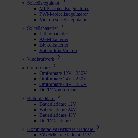
chevron_right
Solcellsregulator
MPPT-solcellsregulatorer
PWM-solcellsregulatorer
Victron solcellsregulator
chevron_right
Solcellsbatterier
Litiumbatterier
AGM-batterier
Blykolbatterier
Batteri från Victron
chevron_right
Vindkraftverk
chevron_right
Omformare
Omformare 12V - 230V
Omformare 24V - 230V
Omformare 48V - 230V
DC/DC-omformare
chevron_right
Batteriladdare
Batteriladdare 12V
Batteriladdare 24V
Batteriladdare 48V
DC/DC-laddare
chevron_right
Kombinerad växelriktare / laddare
Växelriktare / laddare 12V