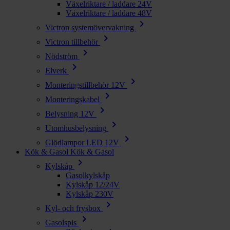
Växelriktare / laddare 24V
Växelriktare / laddare 48V
chevron_right
Victron systemövervakning
chevron_right
Victron tillbehör
chevron_right
Nödström
chevron_right
Elverk
chevron_right
Monteringstillbehör 12V
chevron_right
Monteringskabel
chevron_right
Belysning 12V
chevron_right
Utomhusbelysning
chevron_right
Glödlampor LED 12V
Kök & Gasol
Kök & Gasol
chevron_right
Kylskåp
Gasolkylskåp
Kylskåp 12/24V
Kylskåp 230V
chevron_right
Kyl- och frysbox
chevron_right
Gasolspis