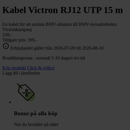
chevron_right
Toalett
Kabel Victron RJ12 UTP 15 m
chevron_right
Grill & Fritid
Lacanche
chevron_right
En kabel för att ansluta BMV-shunten till BMV-huvudenheten.
Reservdelar
Victronkampanj
339,-
Tidigare pris:
399,-
info
Erbjudandet gäller från 2026-07-09 till 2026-08-10
Beställningsvara - normalt 5-10 dagars lev.tid
Köp produkt
Click & collect
Lägg till i jämförelse
Bonus på alla köp
När du beställer på nätet