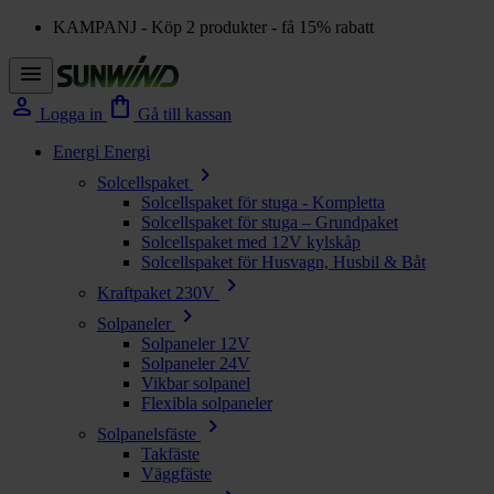
KAMPANJ - Köp 2 produkter - få 15% rabatt
menu
person
shopping_bag
Logga in
Gå till kassan
Energi
Energi
chevron_right
Solcellspaket
Solcellspaket för stuga - Kompletta
Solcellspaket för stuga – Grundpaket
Solcellspaket med 12V kylskåp
Solcellspaket för Husvagn, Husbil & Båt
chevron_right
Kraftpaket 230V
chevron_right
Solpaneler
Solpaneler 12V
Solpaneler 24V
Vikbar solpanel
Flexibla solpaneler
chevron_right
Solpanelsfäste
Takfäste
Väggfäste