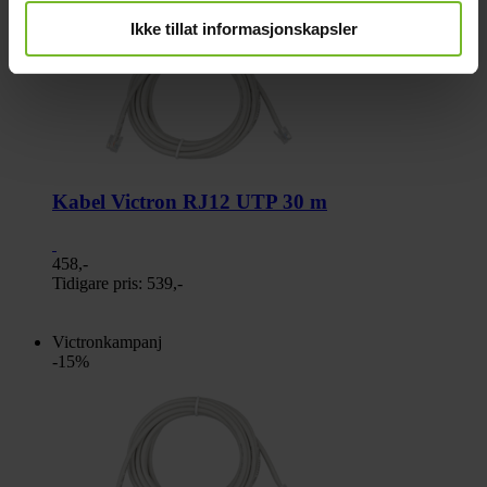
-15%
Ikke tillat informasjonskapsler
Kabel Victron RJ12 UTP 30 m
458,-
Tidigare pris:
539,-
Victronkampanj
-15%