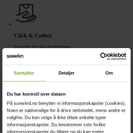
Click & Collect
Fraktfritt till våra återförsäljare
Samtykke
Detaljer
Om
Betala med Klarna
Du har kontroll over dataen
Få varorna först, betala sen
På sunwind.no benytter vi informasjonskapsler (cookies).
Beskrivning
Noen er nødvendige for å drive nettstedet, mens andre er
Teknisk data
valgfrie. Du kan velge å ikke tillate enkelte typer
Recensioner
informasjonskapsler. Du bestemmer selv hvilke
Liknande produkter
Frågor och svar
informasjonskapsler du tillater og du kan endre