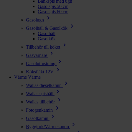
Bänkspis med ugn
Gasolspis 50 cm
Gasolspis 60 cm
chevron_right
Gasolugn
chevron_right
Gasolhäll & Gasolkök
Gasolhäll
Gasolkök
chevron_right
Tillbehör till köket
chevron_right
Gasvarnare
chevron_right
Gasolutrustning
chevron_right
Köksfläkt 12V
Värme
Värme
chevron_right
Wallas dieselkamin
chevron_right
Wallas spishäll
chevron_right
Wallas tillbehör
chevron_right
Fotogenkamin
chevron_right
Gasolkamin
chevron_right
Byggtork/Värmekanon