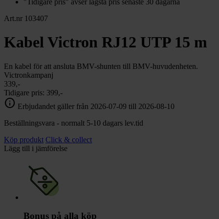
"Tidigare pris" avser lägsta pris senaste 30 dagarna
Art.nr 103407
Kabel Victron RJ12 UTP 15 m
En kabel för att ansluta BMV-shunten till BMV-huvudenheten.
Victronkampanj
339,-
Tidigare pris:
399,-
info
Erbjudandet gäller från 2026-07-09 till 2026-08-10
Beställningsvara - normalt 5-10 dagars lev.tid
Köp produkt
Click & collect
Lägg till i jämförelse
Bonus på alla köp