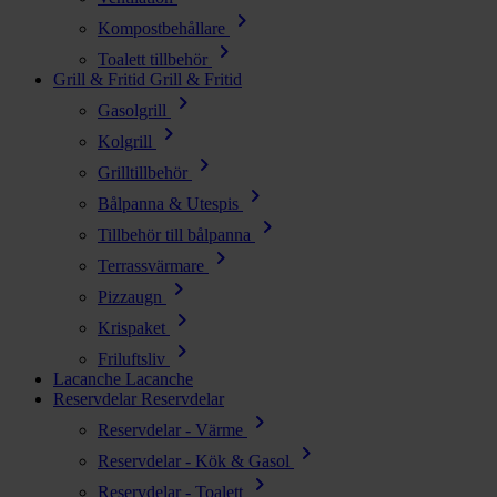
chevron_right
Kompostbehållare
chevron_right
Toalett tillbehör
Grill & Fritid
Grill & Fritid
chevron_right
Gasolgrill
chevron_right
Kolgrill
chevron_right
Grilltillbehör
chevron_right
Bålpanna & Utespis
chevron_right
Tillbehör till bålpanna
chevron_right
Terrassvärmare
chevron_right
Pizzaugn
chevron_right
Krispaket
chevron_right
Friluftsliv
Lacanche
Lacanche
Reservdelar
Reservdelar
chevron_right
Reservdelar - Värme
chevron_right
Reservdelar - Kök & Gasol
chevron_right
Reservdelar - Toalett