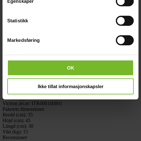
Egenskaper
Recensioner
Liknande produkter
Frågor och svar
Statistikk
Frakt och villkor
Beskrivning
Markedsføring
Beställningsvara. 5-10 leveransdagar.
En autotransformator kan användas för upptransformering,
nertransformering och fasbalansering. Upp- och
nertransformeringsfunktionerna är tämligen okomplicerade, men
OK
fasbalansering kräver mer uppmärksamhet.
Teknisk data
Ikke tillat informasjonskapsler
Vikt (kg):
14
Varumärke:
Victron Energy
Produkttyp:
Isolation
Victron art.nr:
ITR000100001
Paketets dimensioner
Bredd (cm):
35
Höjd (cm):
45
Längd (cm):
30
Vikt (kg):
15
Recensioner