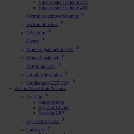
Växelriktare / laddare 24V
Växelriktare / laddare 48V
chevron_right
Victron systemövervakning
chevron_right
Victron tillbehör
chevron_right
Nödström
chevron_right
Elverk
chevron_right
Monteringstillbehör 12V
chevron_right
Monteringskabel
chevron_right
Belysning 12V
chevron_right
Utomhusbelysning
chevron_right
Glödlampor LED 12V
Kök & Gasol
Kök & Gasol
chevron_right
Kylskåp
Gasolkylskåp
Kylskåp 12/24V
Kylskåp 230V
chevron_right
Kyl- och frysbox
chevron_right
Gasolspis