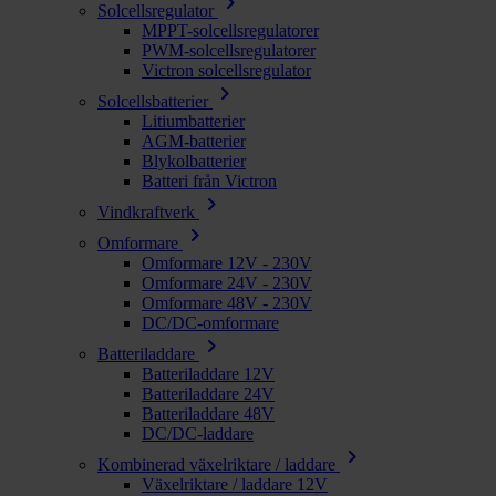
chevron_right
Solcellsregulator
MPPT-solcellsregulatorer
PWM-solcellsregulatorer
Victron solcellsregulator
chevron_right
Solcellsbatterier
Litiumbatterier
AGM-batterier
Blykolbatterier
Batteri från Victron
chevron_right
Vindkraftverk
chevron_right
Omformare
Omformare 12V - 230V
Omformare 24V - 230V
Omformare 48V - 230V
DC/DC-omformare
chevron_right
Batteriladdare
Batteriladdare 12V
Batteriladdare 24V
Batteriladdare 48V
DC/DC-laddare
chevron_right
Kombinerad växelriktare / laddare
Växelriktare / laddare 12V