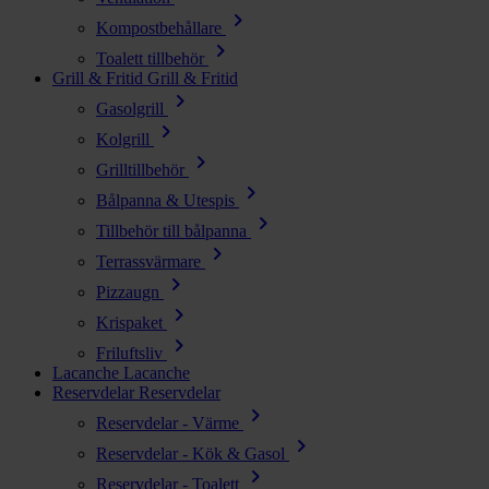
chevron_right
Kompostbehållare
chevron_right
Toalett tillbehör
Grill & Fritid
Grill & Fritid
chevron_right
Gasolgrill
chevron_right
Kolgrill
chevron_right
Grilltillbehör
chevron_right
Bålpanna & Utespis
chevron_right
Tillbehör till bålpanna
chevron_right
Terrassvärmare
chevron_right
Pizzaugn
chevron_right
Krispaket
chevron_right
Friluftsliv
Lacanche
Lacanche
Reservdelar
Reservdelar
chevron_right
Reservdelar - Värme
chevron_right
Reservdelar - Kök & Gasol
chevron_right
Reservdelar - Toalett