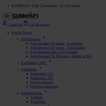
KAMPANJ - Köp 2 produkter - få 15% rabatt
menu
person
shopping_bag
Logga in
Gå till kassan
Energi
Energi
chevron_right
Solcellspaket
Solcellspaket för stuga - Kompletta
Solcellspaket för stuga – Grundpaket
Solcellspaket med 12V kylskåp
Solcellspaket för Husvagn, Husbil & Båt
chevron_right
Kraftpaket 230V
chevron_right
Solpaneler
Solpaneler 12V
Solpaneler 24V
Vikbar solpanel
Flexibla solpaneler
chevron_right
Solpanelsfäste
Takfäste
Väggfäste