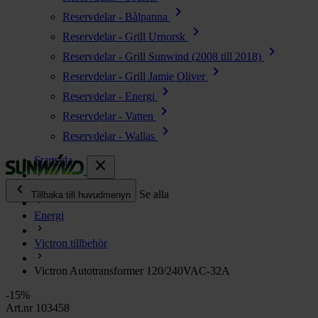
chevron_right
Reservdelar - Bålpanna
chevron_right
Reservdelar - Grill Urnorsk
chevron_right
Reservdelar - Grill Sunwind (2008 till 2018)
chevron_right
Reservdelar - Grill Jamie Oliver
chevron_right
Reservdelar - Energi
chevron_right
Reservdelar - Vatten
chevron_right
Reservdelar - Wallas
Startsida
close
chevron_left
Alla produkter
Se alla
Tillbaka till huvudmenyn
Energi
chevron_right
Energi
Victron tillbehör
chevron_right
Kök & Gasol
chevron_right
Victron Autotransformer 120/240VAC-32A
Värme
chevron_right
-15%
Vatten
Art.nr 103458