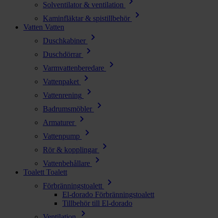
chevron_right
Solventilator & ventilation
chevron_right
Kaminfläktar & spistillbehör
Vatten
Vatten
chevron_right
Duschkabiner
chevron_right
Duschdörrar
chevron_right
Varmvattenberedare
chevron_right
Vattenpaket
chevron_right
Vattenrening
chevron_right
Badrumsmöbler
chevron_right
Armaturer
chevron_right
Vattenpump
chevron_right
Rör & kopplingar
chevron_right
Vattenbehållare
Toalett
Toalett
chevron_right
Förbränningstoalett
El-dorado Förbränningstoalett
Tillbehör till El-dorado
chevron_right
Ventilation