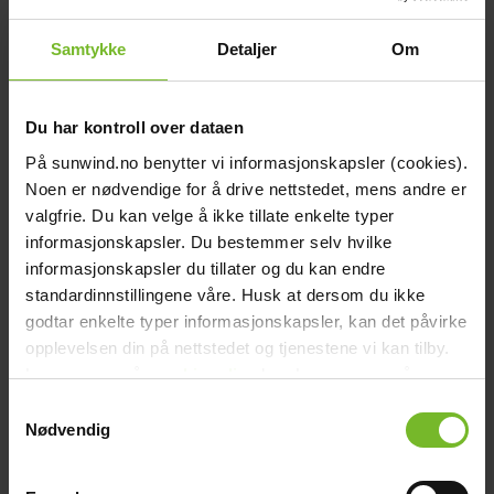
När du beställer på nätet
Samtykke
Detaljer
Om
Du har kontroll over dataen
På sunwind.no benytter vi informasjonskapsler (cookies).
Noen er nødvendige for å drive nettstedet, mens andre er
Click & Collect
valgfrie. Du kan velge å ikke tillate enkelte typer
Fraktfritt till våra återförsäljare
informasjonskapsler. Du bestemmer selv hvilke
informasjonskapsler du tillater og du kan endre
standardinnstillingene våre. Husk at dersom du ikke
godtar enkelte typer informasjonskapsler, kan det påvirke
opplevelsen din på nettstedet og tjenestene vi kan tilby.
Les mer om vår
cookiepolicy
her. Les mer om våre
Betala med Klarna
rutiner for
personvern
her.
Samtykkevalg
Nødvendig
Få varorna först, betala sen
Beskrivning
Teknisk data