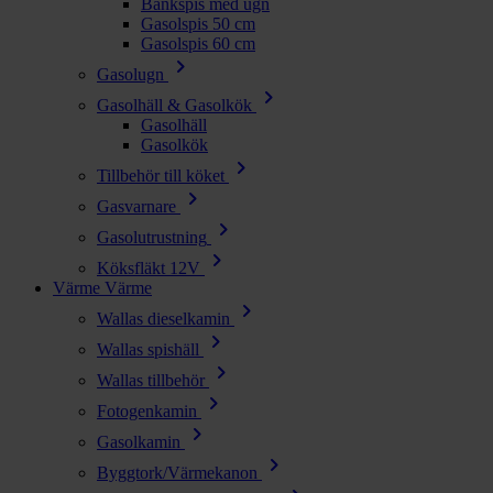
Bänkspis med ugn
Gasolspis 50 cm
Gasolspis 60 cm
chevron_right
Gasolugn
chevron_right
Gasolhäll & Gasolkök
Gasolhäll
Gasolkök
chevron_right
Tillbehör till köket
chevron_right
Gasvarnare
chevron_right
Gasolutrustning
chevron_right
Köksfläkt 12V
Värme
Värme
chevron_right
Wallas dieselkamin
chevron_right
Wallas spishäll
chevron_right
Wallas tillbehör
chevron_right
Fotogenkamin
chevron_right
Gasolkamin
chevron_right
Byggtork/Värmekanon