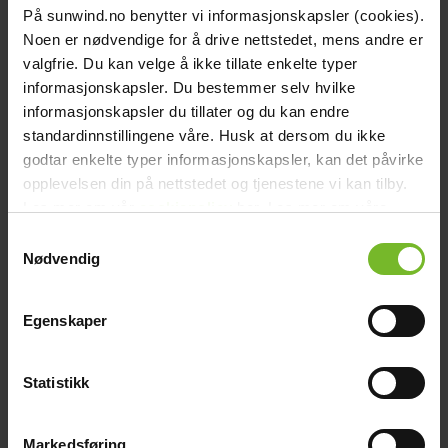
Recensioner
På sunwind.no benytter vi informasjonskapsler (cookies).
Liknande produkter
Noen er nødvendige for å drive nettstedet, mens andre er
Frågor och svar
valgfrie. Du kan velge å ikke tillate enkelte typer
Frakt och villkor
informasjonskapsler. Du bestemmer selv hvilke
Beskrivning
informasjonskapsler du tillater og du kan endre
Skylla-i Control gör det möjligt att ändra laddningsströmmen och
standardinnstillingene våre. Husk at dersom du ikke
avläsa systemstatus.
godtar enkelte typer informasjonskapsler, kan det påvirke
opplevelsen din på nettstedet og tjenestene vi kan tilby.
Teknisk data
Vikt (kg):
0,065
Les mer om vår
cookiepolicy
her. Les mer om våre
Varumärke:
Victron Energy
rutiner for
personvern
her.
Samtykkevalg
Produkttyp:
ControlPanels
Nødvendig
Victron art.nr:
REC000300010R
Paketets dimensioner
Bredd (cm):
15,5
Höjd (cm):
11
Egenskaper
Längd (cm):
5
Vikt (kg):
0,215
Recensioner
Statistikk
Liknande produkter
Victronkampanj
-15%
Markedsføring