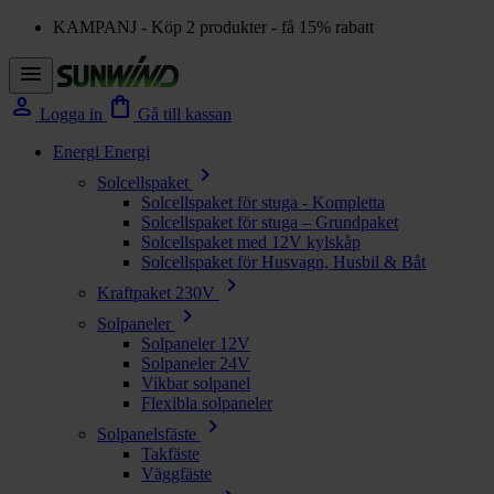
KAMPANJ - Köp 2 produkter - få 15% rabatt
menu
person
shopping_bag
Logga in
Gå till kassan
Energi
Energi
chevron_right
Solcellspaket
Solcellspaket för stuga - Kompletta
Solcellspaket för stuga – Grundpaket
Solcellspaket med 12V kylskåp
Solcellspaket för Husvagn, Husbil & Båt
chevron_right
Kraftpaket 230V
chevron_right
Solpaneler
Solpaneler 12V
Solpaneler 24V
Vikbar solpanel
Flexibla solpaneler
chevron_right
Solpanelsfäste
Takfäste
Väggfäste