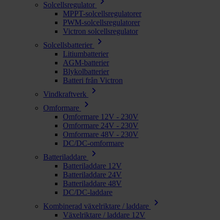
chevron_right
Solcellsregulator
MPPT-solcellsregulatorer
PWM-solcellsregulatorer
Victron solcellsregulator
chevron_right
Solcellsbatterier
Litiumbatterier
AGM-batterier
Blykolbatterier
Batteri från Victron
chevron_right
Vindkraftverk
chevron_right
Omformare
Omformare 12V - 230V
Omformare 24V - 230V
Omformare 48V - 230V
DC/DC-omformare
chevron_right
Batteriladdare
Batteriladdare 12V
Batteriladdare 24V
Batteriladdare 48V
DC/DC-laddare
chevron_right
Kombinerad växelriktare / laddare
Växelriktare / laddare 12V