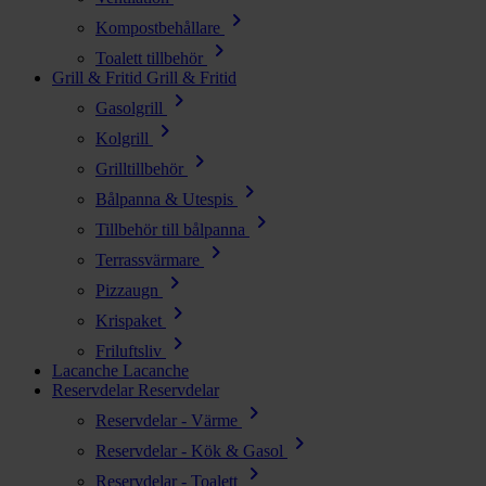
chevron_right
Kompostbehållare
chevron_right
Toalett tillbehör
Grill & Fritid
Grill & Fritid
chevron_right
Gasolgrill
chevron_right
Kolgrill
chevron_right
Grilltillbehör
chevron_right
Bålpanna & Utespis
chevron_right
Tillbehör till bålpanna
chevron_right
Terrassvärmare
chevron_right
Pizzaugn
chevron_right
Krispaket
chevron_right
Friluftsliv
Lacanche
Lacanche
Reservdelar
Reservdelar
chevron_right
Reservdelar - Värme
chevron_right
Reservdelar - Kök & Gasol
chevron_right
Reservdelar - Toalett