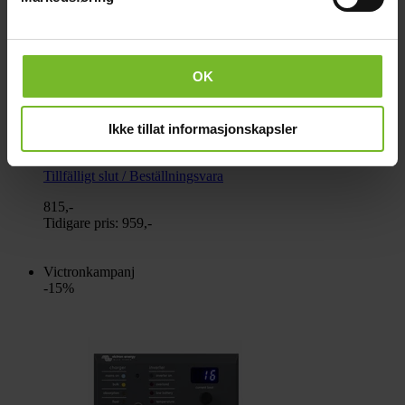
OK
Ikke tillat informasjonskapsler
Victron Phoenix Charger Control
Tillfälligt slut / Beställningsvara
815,-
Tidigare pris:
959,-
Victronkampanj
-15%