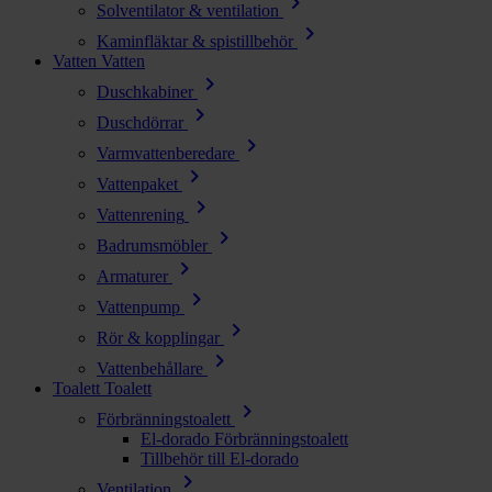
chevron_right
Solventilator & ventilation
chevron_right
Kaminfläktar & spistillbehör
Vatten
Vatten
chevron_right
Duschkabiner
chevron_right
Duschdörrar
chevron_right
Varmvattenberedare
chevron_right
Vattenpaket
chevron_right
Vattenrening
chevron_right
Badrumsmöbler
chevron_right
Armaturer
chevron_right
Vattenpump
chevron_right
Rör & kopplingar
chevron_right
Vattenbehållare
Toalett
Toalett
chevron_right
Förbränningstoalett
El-dorado Förbränningstoalett
Tillbehör till El-dorado
chevron_right
Ventilation