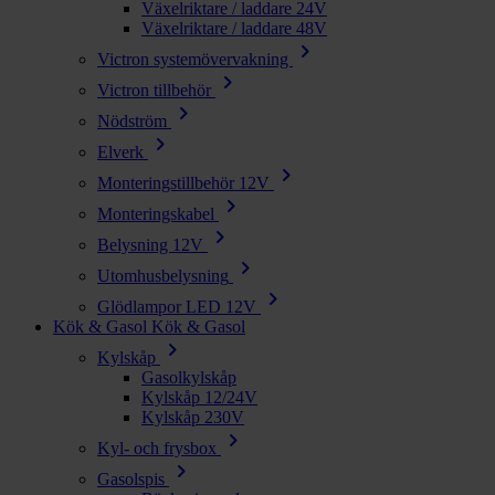
Växelriktare / laddare 24V
Växelriktare / laddare 48V
chevron_right
Victron systemövervakning
chevron_right
Victron tillbehör
chevron_right
Nödström
chevron_right
Elverk
chevron_right
Monteringstillbehör 12V
chevron_right
Monteringskabel
chevron_right
Belysning 12V
chevron_right
Utomhusbelysning
chevron_right
Glödlampor LED 12V
Kök & Gasol
Kök & Gasol
chevron_right
Kylskåp
Gasolkylskåp
Kylskåp 12/24V
Kylskåp 230V
chevron_right
Kyl- och frysbox
chevron_right
Gasolspis