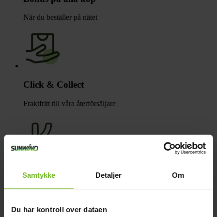
När du beställer på nätet
Click & Collect
Fraktfritt till våra återförsäljare
Betala med Klarna
Samtykke
Detaljer
Om
Få varorna först, betala sen
Beskrivning
Du har kontroll over dataen
Teknisk data