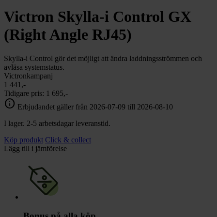
chevron_right
Toalett
Victron Skylla-i Control GX
chevron_right
Grill & Fritid
Lacanche
(Right Angle RJ45)
chevron_right
Reservdelar
Skylla-i Control gör det möjligt att ändra laddningsströmmen och
avläsa systemstatus.
Victronkampanj
1 441,-
Tidigare pris:
1 695,-
info
Erbjudandet gäller från 2026-07-09 till 2026-08-10
I lager. 2-5 arbetsdagar leveranstid.
Köp produkt
Click & collect
Lägg till i jämförelse
Bonus på alla köp