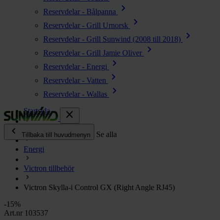
chevron_right
Reservdelar - Bålpanna
chevron_right
Reservdelar - Grill Urnorsk
chevron_right
Reservdelar - Grill Sunwind (2008 till 2018)
chevron_right
Reservdelar - Grill Jamie Oliver
chevron_right
Reservdelar - Energi
chevron_right
Reservdelar - Vatten
chevron_right
Reservdelar - Wallas
Startsida
close
chevron_left
Alla produkter
Se alla
Tillbaka till huvudmenyn
Energi
chevron_right
Energi
Victron tillbehör
chevron_right
Kök & Gasol
chevron_right
Victron Skylla-i Control GX (Right Angle RJ45)
Värme
chevron_right
-15%
Vatten
Art.nr 103537