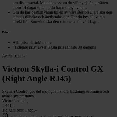
om distansavtal. Meddela oss om du vill nyttja ångerrätten
inom 14 dagar efter att du har mottagit varan.
Om du har beställt varan till en av våra återförsäljare ska den
lämnas tillbaka och återbetalas där. Har du beställt varan
direkt från Sunwind ska den returneras till vårt lager.
Priser
Alla priser är inkl moms
"Tidigare pris" avser lägsta pris senaste 30 dagarna
Art.nr 103537
Victron Skylla-i Control GX
(Right Angle RJ45)
Skylla-i Control gör det möjligt att ändra laddningsströmmen och
avläsa systemstatus.
Victronkampanj
1 441,-
Tidigare pris:
1 695,-
info