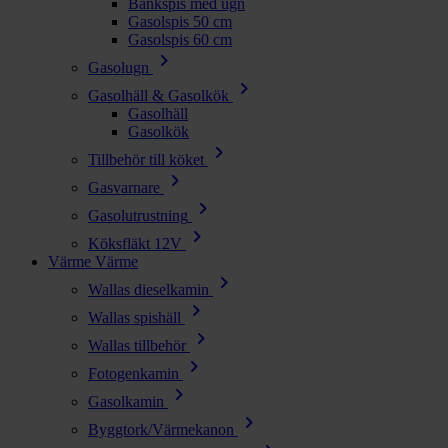
Bänkspis med ugn
Gasolspis 50 cm
Gasolspis 60 cm
chevron_right
Gasolugn
chevron_right
Gasolhäll & Gasolkök
Gasolhäll
Gasolkök
chevron_right
Tillbehör till köket
chevron_right
Gasvarnare
chevron_right
Gasolutrustning
chevron_right
Köksfläkt 12V
Värme
Värme
chevron_right
Wallas dieselkamin
chevron_right
Wallas spishäll
chevron_right
Wallas tillbehör
chevron_right
Fotogenkamin
chevron_right
Gasolkamin
chevron_right
Byggtork/Värmekanon