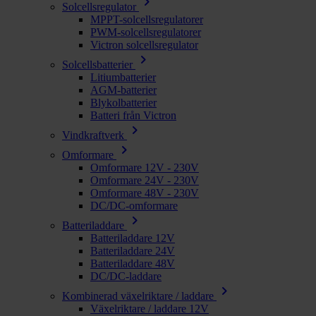
chevron_right
Solcellsregulator
MPPT-solcellsregulatorer
PWM-solcellsregulatorer
Victron solcellsregulator
chevron_right
Solcellsbatterier
Litiumbatterier
AGM-batterier
Blykolbatterier
Batteri från Victron
chevron_right
Vindkraftverk
chevron_right
Omformare
Omformare 12V - 230V
Omformare 24V - 230V
Omformare 48V - 230V
DC/DC-omformare
chevron_right
Batteriladdare
Batteriladdare 12V
Batteriladdare 24V
Batteriladdare 48V
DC/DC-laddare
chevron_right
Kombinerad växelriktare / laddare
Växelriktare / laddare 12V