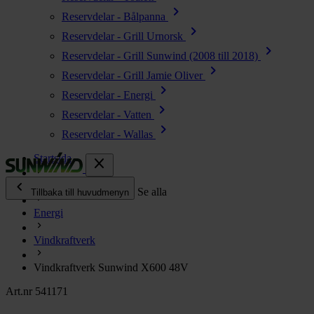
chevron_right
Reservdelar - Bålpanna
chevron_right
Reservdelar - Grill Urnorsk
chevron_right
Reservdelar - Grill Sunwind (2008 till 2018)
chevron_right
Reservdelar - Grill Jamie Oliver
chevron_right
Reservdelar - Energi
chevron_right
Reservdelar - Vatten
chevron_right
Reservdelar - Wallas
Startsida
close
chevron_left
Alla produkter
Se alla
Tillbaka till huvudmenyn
Energi
chevron_right
Energi
Vindkraftverk
chevron_right
Kök & Gasol
chevron_right
Vindkraftverk Sunwind X600 48V
Värme
chevron_right
Art.nr 541171
Vatten