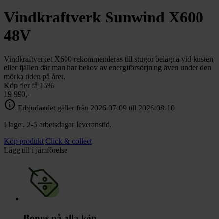
Vindkraftverk Sunwind X600
48V
Vindkraftverket X600 rekommenderas till stugor belägna vid kusten
eller fjällen där man har behov av energiförsörjning även under den
mörka tiden på året.
Köp fler få 15%
19 990,-
info
Erbjudandet gäller från 2026-07-09 till 2026-08-10
I lager. 2-5 arbetsdagar leveranstid.
Köp produkt
Click & collect
Lägg till i jämförelse
Bonus på alla köp