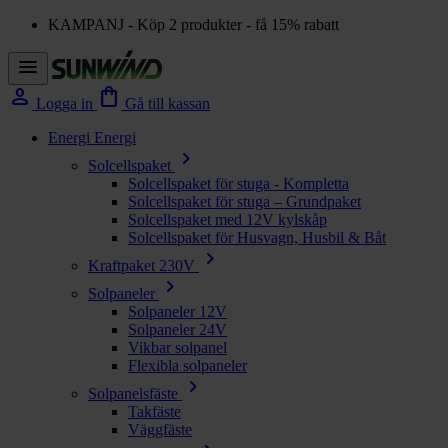
KAMPANJ - Köp 2 produkter - få 15% rabatt
menu
person
shopping_bag
Logga in
Gå till kassan
Energi
Energi
chevron_right
Solcellspaket
Solcellspaket för stuga - Kompletta
Solcellspaket för stuga – Grundpaket
Solcellspaket med 12V kylskåp
Solcellspaket för Husvagn, Husbil & Båt
chevron_right
Kraftpaket 230V
chevron_right
Solpaneler
Solpaneler 12V
Solpaneler 24V
Vikbar solpanel
Flexibla solpaneler
chevron_right
Solpanelsfäste
Takfäste
Väggfäste