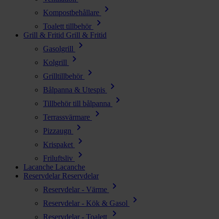
chevron_right
Kompostbehållare
chevron_right
Toalett tillbehör
Grill & Fritid
Grill & Fritid
chevron_right
Gasolgrill
chevron_right
Kolgrill
chevron_right
Grilltillbehör
chevron_right
Bålpanna & Utespis
chevron_right
Tillbehör till bålpanna
chevron_right
Terrassvärmare
chevron_right
Pizzaugn
chevron_right
Krispaket
chevron_right
Friluftsliv
Lacanche
Lacanche
Reservdelar
Reservdelar
chevron_right
Reservdelar - Värme
chevron_right
Reservdelar - Kök & Gasol
chevron_right
Reservdelar - Toalett