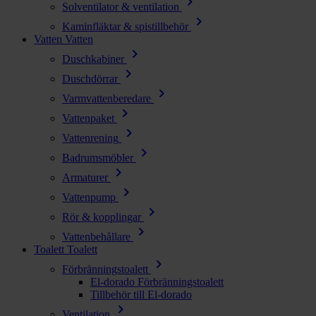
chevron_right
Solventilator & ventilation
chevron_right
Kaminfläktar & spistillbehör
Vatten
Vatten
chevron_right
Duschkabiner
chevron_right
Duschdörrar
chevron_right
Varmvattenberedare
chevron_right
Vattenpaket
chevron_right
Vattenrening
chevron_right
Badrumsmöbler
chevron_right
Armaturer
chevron_right
Vattenpump
chevron_right
Rör & kopplingar
chevron_right
Vattenbehållare
Toalett
Toalett
chevron_right
Förbränningstoalett
El-dorado Förbränningstoalett
Tillbehör till El-dorado
chevron_right
Ventilation