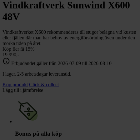
chevron_right
Vindkraftverk Sunwind X600
Toalett
chevron_right
Grill & Fritid
48V
Lacanche
chevron_right
Reservdelar
Vindkraftverket X600 rekommenderas till stugor belägna vid kusten
eller fjällen där man har behov av energiförsörjning även under den
mörka tiden på året.
Köp fler få 15%
19 990,-
info
Erbjudandet gäller från 2026-07-09 till 2026-08-10
I lager. 2-5 arbetsdagar leveranstid.
Köp produkt
Click & collect
Lägg till i jämförelse
Bonus på alla köp