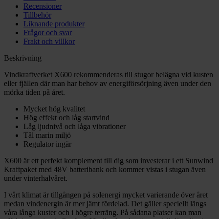
Recensioner
Tillbehör
Liknande produkter
Frågor och svar
Frakt och villkor
Beskrivning
Vindkraftverket X600 rekommenderas till stugor belägna vid kusten
eller fjällen där man har behov av energiförsörjning även under den
mörka tiden på året.
Mycket hög kvalitet
Hög effekt och låg startvind
Låg ljudnivå och låga vibrationer
Tål marin miljö
Regulator ingår
X600 är ett perfekt komplement till dig som investerar i ett Sunwind
Kraftpaket med 48V batteribank och kommer vistas i stugan även
under vinterhalvåret.
I vårt klimat är tillgången på solenergi mycket varierande över året
medan vindenergin är mer jämt fördelad. Det gäller speciellt längs
våra långa kuster och i högre terräng. På sådana platser kan man