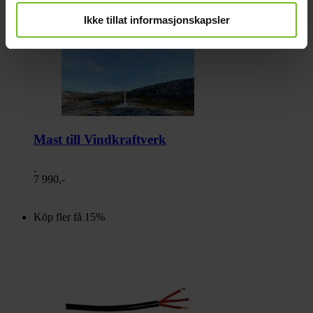
Ikke tillat informasjonskapsler
Mast till Vindkraftverk
7 990,-
Köp fler få 15%