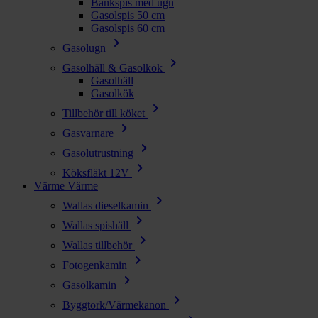
Bänkspis med ugn
Gasolspis 50 cm
Gasolspis 60 cm
chevron_right
Gasolugn
chevron_right
Gasolhäll & Gasolkök
Gasolhäll
Gasolkök
chevron_right
Tillbehör till köket
chevron_right
Gasvarnare
chevron_right
Gasolutrustning
chevron_right
Köksfläkt 12V
Värme
Värme
chevron_right
Wallas dieselkamin
chevron_right
Wallas spishäll
chevron_right
Wallas tillbehör
chevron_right
Fotogenkamin
chevron_right
Gasolkamin
chevron_right
Byggtork/Värmekanon