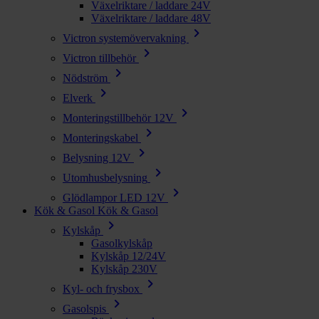
Växelriktare / laddare 24V
Växelriktare / laddare 48V
chevron_right
Victron systemövervakning
chevron_right
Victron tillbehör
chevron_right
Nödström
chevron_right
Elverk
chevron_right
Monteringstillbehör 12V
chevron_right
Monteringskabel
chevron_right
Belysning 12V
chevron_right
Utomhusbelysning
chevron_right
Glödlampor LED 12V
Kök & Gasol
Kök & Gasol
chevron_right
Kylskåp
Gasolkylskåp
Kylskåp 12/24V
Kylskåp 230V
chevron_right
Kyl- och frysbox
chevron_right
Gasolspis