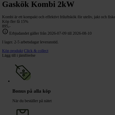
chevron_right
Gaskök Kombi 2kW
Toalett
chevron_right
Grill & Fritid
Lacanche
Kombi är ett kompakt och effektivt friluftskök för uteliv, jakt och fi
chevron_right
Köp fler få 15%
Reservdelar
895,-
info
Erbjudandet gäller från 2026-07-09 till 2026-08-10
I lager. 2-5 arbetsdagar leveranstid.
Köp produkt
Click & collect
Lägg till i jämförelse
Bonus på alla köp
När du beställer på nätet