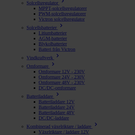
chevron_right
Solcellsregulator
MPPT-solcellsregulatorer
PWM-solcellsregulatorer
Victron solcellsregulator
chevron_right
Solcellsbatterier
Litiumbatterier
AGM-batterier
Blykolbatterier
Batteri från Victron
chevron_right
Vindkraftverk
chevron_right
Omformare
Omformare 12V - 230V
Omformare 24V - 230V
Omformare 48V - 230V
DC/DC-omformare
chevron_right
Batteriladdare
Batteriladdare 12V
Batteriladdare 24V
Batteriladdare 48V
DC/DC-laddare
chevron_right
Kombinerad växelriktare / laddare
Växelriktare / laddare 12V