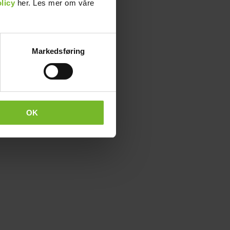
licy
her. Les mer om våre
Markedsføring
OK