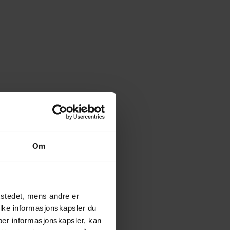
Om
tstedet, mens andre er
ilke informasjonskapsler du
yper informasjonskapsler, kan