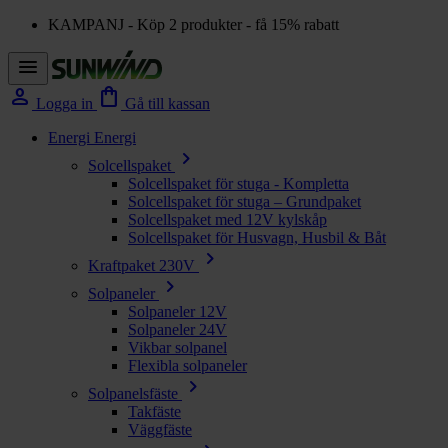
KAMPANJ - Köp 2 produkter - få 15% rabatt
menu
person
shopping_bag
Logga in
Gå till kassan
Energi
Energi
chevron_right
Solcellspaket
Solcellspaket för stuga - Kompletta
Solcellspaket för stuga – Grundpaket
Solcellspaket med 12V kylskåp
Solcellspaket för Husvagn, Husbil & Båt
chevron_right
Kraftpaket 230V
chevron_right
Solpaneler
Solpaneler 12V
Solpaneler 24V
Vikbar solpanel
Flexibla solpaneler
chevron_right
Solpanelsfäste
Takfäste
Väggfäste