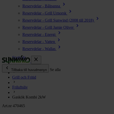
chevron_right
Reservdelar - Bålpanna
chevron_right
Reservdelar - Grill Urnorsk
chevron_right
Reservdelar - Grill Sunwind (2008 till 2018)
chevron_right
Reservdelar - Grill Jamie Oliver
chevron_right
Reservdelar - Energi
chevron_right
Reservdelar - Vatten
chevron_right
Reservdelar - Wallas
Startsida
close
chevron_left
Alla produkter
Se alla
Tillbaka till huvudmenyn
Grill och Fritid
chevron_right
Energi
Friluftsliv
chevron_right
Kök & Gasol
chevron_right
Gaskök Kombi 2kW
Värme
chevron_right
Art.nr 470465
Vatten