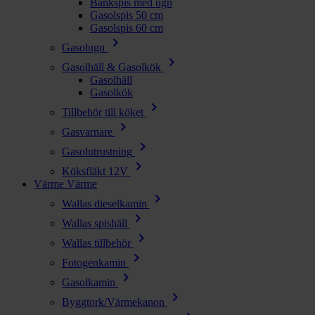
Bänkspis med ugn
Gasolspis 50 cm
Gasolspis 60 cm
chevron_right
Gasolugn
chevron_right
Gasolhäll & Gasolkök
Gasolhäll
Gasolkök
chevron_right
Tillbehör till köket
chevron_right
Gasvarnare
chevron_right
Gasolutrustning
chevron_right
Köksfläkt 12V
Värme
Värme
chevron_right
Wallas dieselkamin
chevron_right
Wallas spishäll
chevron_right
Wallas tillbehör
chevron_right
Fotogenkamin
chevron_right
Gasolkamin
chevron_right
Byggtork/Värmekanon