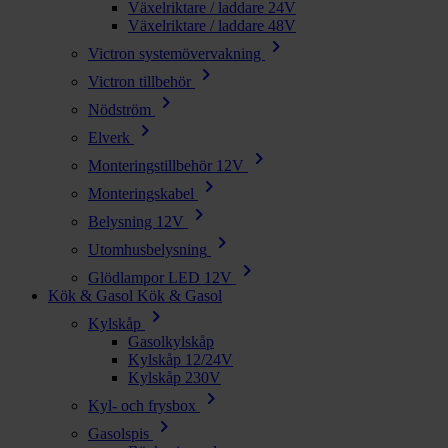
Växelriktare / laddare 24V
Växelriktare / laddare 48V
chevron_right
Victron systemövervakning
chevron_right
Victron tillbehör
chevron_right
Nödström
chevron_right
Elverk
chevron_right
Monteringstillbehör 12V
chevron_right
Monteringskabel
chevron_right
Belysning 12V
chevron_right
Utomhusbelysning
chevron_right
Glödlampor LED 12V
Kök & Gasol
Kök & Gasol
chevron_right
Kylskåp
Gasolkylskåp
Kylskåp 12/24V
Kylskåp 230V
chevron_right
Kyl- och frysbox
chevron_right
Gasolspis