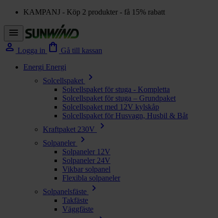
KAMPANJ - Köp 2 produkter - få 15% rabatt
menu
person
shopping_bag
Logga in
Gå till kassan
Energi
Energi
chevron_right
Solcellspaket
Solcellspaket för stuga - Kompletta
Solcellspaket för stuga – Grundpaket
Solcellspaket med 12V kylskåp
Solcellspaket för Husvagn, Husbil & Båt
chevron_right
Kraftpaket 230V
chevron_right
Solpaneler
Solpaneler 12V
Solpaneler 24V
Vikbar solpanel
Flexibla solpaneler
chevron_right
Solpanelsfäste
Takfäste
Väggfäste