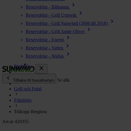
chevron_right
Reservdelar - Bålpanna
chevron_right
Reservdelar - Grill Urnorsk
chevron_right
Reservdelar - Grill Sunwind (2008 till 2018)
chevron_right
Reservdelar - Grill Jamie Oliver
chevron_right
Reservdelar - Energi
chevron_right
Reservdelar - Vatten
chevron_right
Reservdelar - Wallas
Startsida
close
chevron_left
Alla produkter
Se alla
Tillbaka till huvudmenyn
Grill och Fritid
chevron_right
Energi
Friluftsliv
chevron_right
Kök & Gasol
chevron_right
Träkopp Bergtora
Värme
chevron_right
Art.nr 420355
Vatten