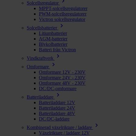
chevron_right
Solcellsregulator
MPPT-solcellsregulatorer
PWM-solcellsregulatorer
Victron solcellsregulator
chevron_right
Solcellsbatterier
Litiumbatterier
AGM-batterier
Blykolbatterier
Batteri från Victron
chevron_right
Vindkraftverk
chevron_right
Omformare
Omformare 12V - 230V
Omformare 24V - 230V
Omformare 48V - 230V
DC/DC-omformare
chevron_right
Batteriladdare
Batteriladdare 12V
Batteriladdare 24V
Batteriladdare 48V
DC/DC-laddare
chevron_right
Kombinerad växelriktare / laddare
Växelriktare / laddare 12V