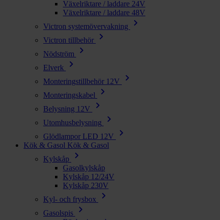
Växelriktare / laddare 24V
Växelriktare / laddare 48V
chevron_right
Victron systemövervakning
chevron_right
Victron tillbehör
chevron_right
Nödström
chevron_right
Elverk
chevron_right
Monteringstillbehör 12V
chevron_right
Monteringskabel
chevron_right
Belysning 12V
chevron_right
Utomhusbelysning
chevron_right
Glödlampor LED 12V
Kök & Gasol
Kök & Gasol
chevron_right
Kylskåp
Gasolkylskåp
Kylskåp 12/24V
Kylskåp 230V
chevron_right
Kyl- och frysbox
chevron_right
Gasolspis