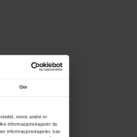
Om
tstedet, mens andre er
ilke informasjonskapsler du
yper informasjonskapsler, kan