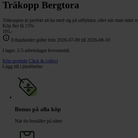
chevron_right
Träkopp Bergtora
Toalett
chevron_right
Grill & Fritid
Lacanche
Träkoppen är perfekt att ha med sig på utflykten, eller när man sitter r
chevron_right
Köp fler få 15%
Reservdelar
195,-
info
Erbjudandet gäller från 2026-07-09 till 2026-08-10
I lager. 2-5 arbetsdagar leveranstid.
Köp produkt
Click & collect
Lägg till i jämförelse
Bonus på alla köp
När du beställer på nätet