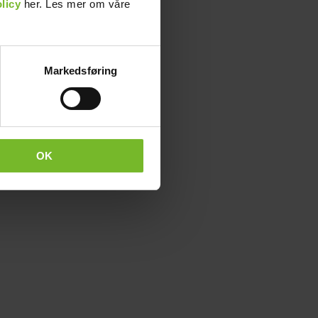
licy
her. Les mer om våre
Markedsføring
OK