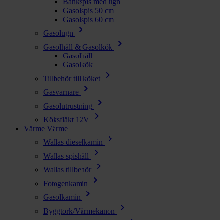
Bänkspis med ugn
Gasolspis 50 cm
Gasolspis 60 cm
chevron_right
Gasolugn
chevron_right
Gasolhäll & Gasolkök
Gasolhäll
Gasolkök
chevron_right
Tillbehör till köket
chevron_right
Gasvarnare
chevron_right
Gasolutrustning
chevron_right
Köksfläkt 12V
Värme
Värme
chevron_right
Wallas dieselkamin
chevron_right
Wallas spishäll
chevron_right
Wallas tillbehör
chevron_right
Fotogenkamin
chevron_right
Gasolkamin
chevron_right
Byggtork/Värmekanon