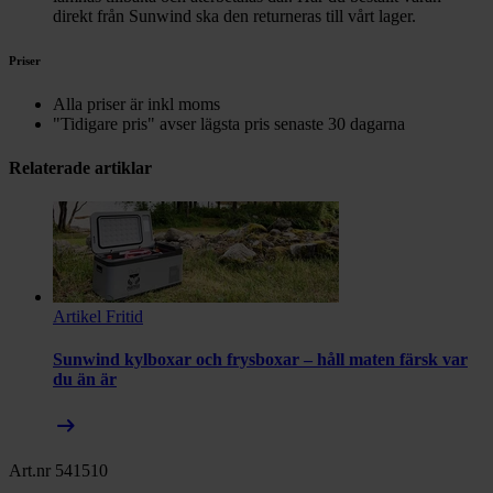
direkt från Sunwind ska den returneras till vårt lager.
Priser
Alla priser är inkl moms
"Tidigare pris" avser lägsta pris senaste 30 dagarna
Relaterade artiklar
Artikel
Fritid
Sunwind kylboxar och frysboxar – håll maten färsk var
du än är
arrow_right_alt
Art.nr 541510