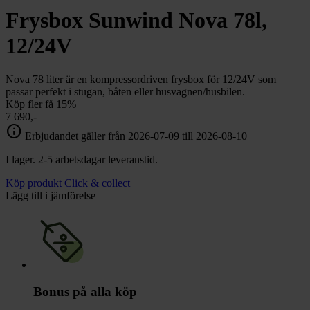
Frysbox Sunwind Nova 78l,
12/24V
Nova 78 liter är en kompressordriven frysbox för 12/24V som
passar perfekt i stugan, båten eller husvagnen/husbilen.
Köp fler få 15%
7 690,-
info
Erbjudandet gäller från 2026-07-09 till 2026-08-10
I lager. 2-5 arbetsdagar leveranstid.
Köp produkt
Click & collect
Lägg till i jämförelse
Bonus på alla köp