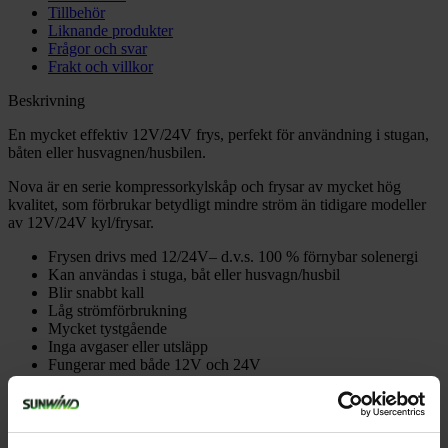
Tillbehör
Liknande produkter
Frågor och svar
Frakt och villkor
Beskrivning
En mycket effektiv 12V/24V frys, perfekt för användning i stugan,
båten eller husvagnen/husbilen.
Nova är en serie kompressorkylskåp och frysar av mycket hög
kvalitet, som förbrukar betydligt mindre ström än tidigare modeller
av 12V/24V kyl/frysar.
Frysen drivs med 12/24V– d.v.s. 100 % förnybar solenergi
Kan användas i stuga, båt eller husvagn/husbil
Blir snabbt kall
Låg strömförbrukning
Mycket tystgående
Inga avgaser eller utsläpp
Fungerar med både 12V och 24V
Nova-serien är mycket energieffektiv jämfört med andra 12V/24V
kylskåp eller kylboxar – men tänk på att den ändå kommer att utgöra
en stor del av din energiförbrukning. Omgivningstemperaturen