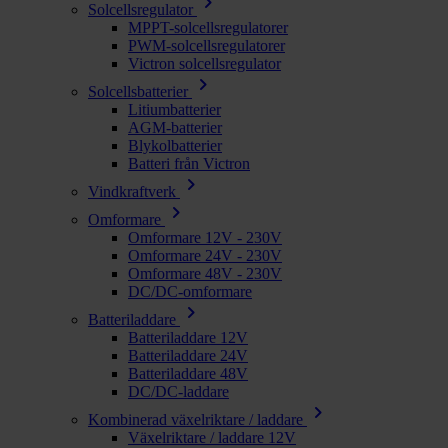
chevron_right
Solcellsregulator
MPPT-solcellsregulatorer
PWM-solcellsregulatorer
Victron solcellsregulator
chevron_right
Solcellsbatterier
Litiumbatterier
AGM-batterier
Blykolbatterier
Batteri från Victron
chevron_right
Vindkraftverk
chevron_right
Omformare
Omformare 12V - 230V
Omformare 24V - 230V
Omformare 48V - 230V
DC/DC-omformare
chevron_right
Batteriladdare
Batteriladdare 12V
Batteriladdare 24V
Batteriladdare 48V
DC/DC-laddare
chevron_right
Kombinerad växelriktare / laddare
Växelriktare / laddare 12V