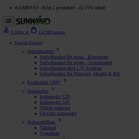
KAMPANJ - Köp 2 produkter - få 15% rabatt
menu
person
shopping_bag
Logga in
Gå till kassan
Energi
Energi
chevron_right
Solcellspaket
Solcellspaket för stuga - Kompletta
Solcellspaket för stuga – Grundpaket
Solcellspaket med 12V kylskåp
Solcellspaket för Husvagn, Husbil & Båt
chevron_right
Kraftpaket 230V
chevron_right
Solpaneler
Solpaneler 12V
Solpaneler 24V
Vikbar solpanel
Flexibla solpaneler
chevron_right
Solpanelsfäste
Takfäste
Väggfäste