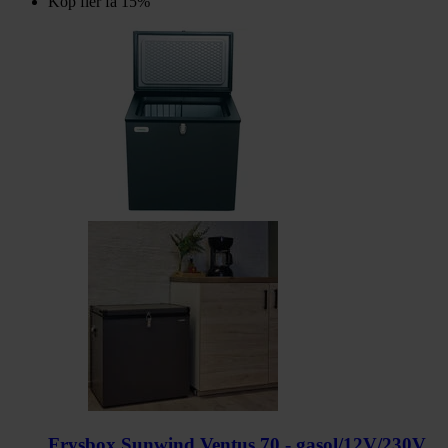
Köp fler få 15%
Frysbox Sunwind Ventus 70 - gasol/12V/230V