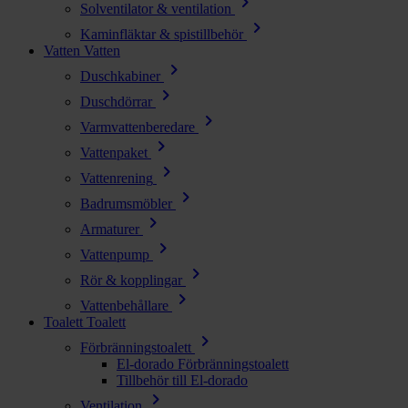
chevron_right
Solventilator & ventilation
chevron_right
Kaminfläktar & spistillbehör
Vatten
Vatten
chevron_right
Duschkabiner
chevron_right
Duschdörrar
chevron_right
Varmvattenberedare
chevron_right
Vattenpaket
chevron_right
Vattenrening
chevron_right
Badrumsmöbler
chevron_right
Armaturer
chevron_right
Vattenpump
chevron_right
Rör & kopplingar
chevron_right
Vattenbehållare
Toalett
Toalett
chevron_right
Förbränningstoalett
El-dorado Förbränningstoalett
Tillbehör till El-dorado
chevron_right
Ventilation