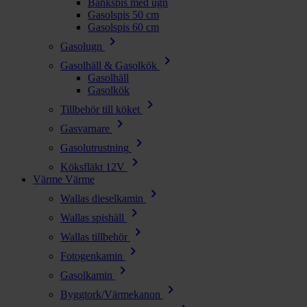
Bänkspis med ugn
Gasolspis 50 cm
Gasolspis 60 cm
chevron_right
Gasolugn
chevron_right
Gasolhäll & Gasolkök
Gasolhäll
Gasolkök
chevron_right
Tillbehör till köket
chevron_right
Gasvarnare
chevron_right
Gasolutrustning
chevron_right
Köksfläkt 12V
Värme
Värme
chevron_right
Wallas dieselkamin
chevron_right
Wallas spishäll
chevron_right
Wallas tillbehör
chevron_right
Fotogenkamin
chevron_right
Gasolkamin
chevron_right
Byggtork/Värmekanon