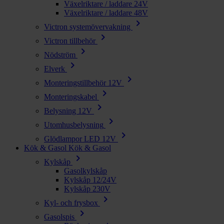
Växelriktare / laddare 24V
Växelriktare / laddare 48V
chevron_right
Victron systemövervakning
chevron_right
Victron tillbehör
chevron_right
Nödström
chevron_right
Elverk
chevron_right
Monteringstillbehör 12V
chevron_right
Monteringskabel
chevron_right
Belysning 12V
chevron_right
Utomhusbelysning
chevron_right
Glödlampor LED 12V
Kök & Gasol
Kök & Gasol
chevron_right
Kylskåp
Gasolkylskåp
Kylskåp 12/24V
Kylskåp 230V
chevron_right
Kyl- och frysbox
chevron_right
Gasolspis