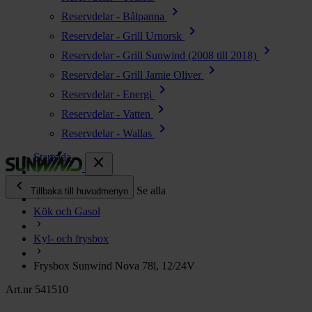
chevron_right
Reservdelar - Bålpanna
chevron_right
Reservdelar - Grill Urnorsk
chevron_right
Reservdelar - Grill Sunwind (2008 till 2018)
chevron_right
Reservdelar - Grill Jamie Oliver
chevron_right
Reservdelar - Energi
chevron_right
Reservdelar - Vatten
chevron_right
Reservdelar - Wallas
Startsida
close
chevron_left
Alla produkter
Se alla
Tillbaka till huvudmenyn
Kök och Gasol
chevron_right
Energi
Kyl- och frysbox
chevron_right
Kök & Gasol
chevron_right
Frysbox Sunwind Nova 78l, 12/24V
Värme
chevron_right
Art.nr 541510
Vatten