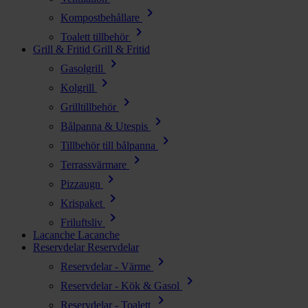
chevron_right
Kompostbehållare
chevron_right
Toalett tillbehör
Grill & Fritid
Grill & Fritid
chevron_right
Gasolgrill
chevron_right
Kolgrill
chevron_right
Grilltillbehör
chevron_right
Bålpanna & Utespis
chevron_right
Tillbehör till bålpanna
chevron_right
Terrassvärmare
chevron_right
Pizzaugn
chevron_right
Krispaket
chevron_right
Friluftsliv
Lacanche
Lacanche
Reservdelar
Reservdelar
chevron_right
Reservdelar - Värme
chevron_right
Reservdelar - Kök & Gasol
chevron_right
Reservdelar - Toalett