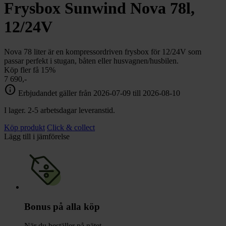
chevron_right
Frysbox Sunwind Nova 78l,
Toalett
chevron_right
Grill & Fritid
12/24V
Lacanche
chevron_right
Reservdelar
Nova 78 liter är en kompressordriven frysbox för 12/24V som
passar perfekt i stugan, båten eller husvagnen/husbilen.
Köp fler få 15%
7 690,-
info
Erbjudandet gäller från 2026-07-09 till 2026-08-10
I lager. 2-5 arbetsdagar leveranstid.
Köp produkt
Click & collect
Lägg till i jämförelse
Bonus på alla köp
När du beställer på nätet