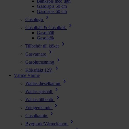
Bänkspis med ugn
Gasolspis 50 cm
Gasolspis 60 cm
chevron_right
Gasolugn
chevron_right
Gasolhäll & Gasolkök
Gasolhäll
Gasolkök
chevron_right
Tillbehör till köket
chevron_right
Gasvarnare
chevron_right
Gasolutrustning
chevron_right
Köksfläkt 12V
Värme
Värme
chevron_right
Wallas dieselkamin
chevron_right
Wallas spishäll
chevron_right
Wallas tillbehör
chevron_right
Fotogenkamin
chevron_right
Gasolkamin
chevron_right
Byggtork/Värmekanon