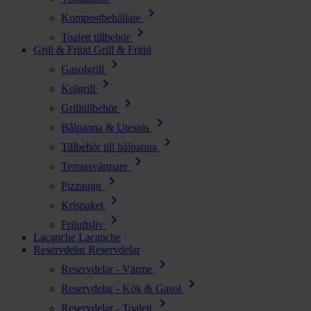
chevron_right
Kompostbehållare
chevron_right
Toalett tillbehör
Grill & Fritid
Grill & Fritid
chevron_right
Gasolgrill
chevron_right
Kolgrill
chevron_right
Grilltillbehör
chevron_right
Bålpanna & Utespis
chevron_right
Tillbehör till bålpanna
chevron_right
Terrassvärmare
chevron_right
Pizzaugn
chevron_right
Krispaket
chevron_right
Friluftsliv
Lacanche
Lacanche
Reservdelar
Reservdelar
chevron_right
Reservdelar - Värme
chevron_right
Reservdelar - Kök & Gasol
chevron_right
Reservdelar - Toalett