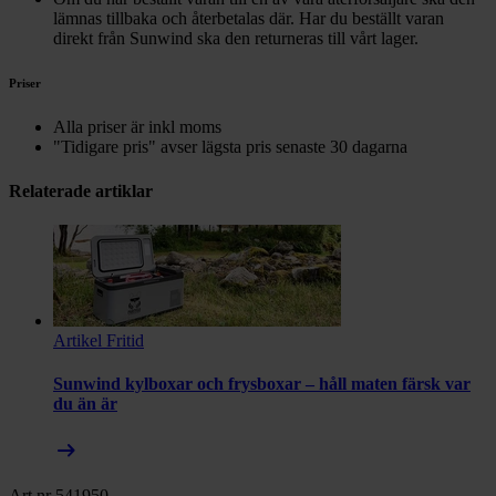
lämnas tillbaka och återbetalas där. Har du beställt varan
direkt från Sunwind ska den returneras till vårt lager.
Priser
Alla priser är inkl moms
"Tidigare pris" avser lägsta pris senaste 30 dagarna
Relaterade artiklar
Artikel
Fritid
Sunwind kylboxar och frysboxar – håll maten färsk var
du än är
arrow_right_alt
Art.nr 541950