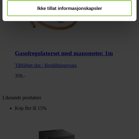
Ikke tillat informasjonskapsler
Gasolregulatorset med manometer, 1m
Tillfälligt slut / Beställningsvara
359,-
Liknande produkter
Köp fler få 15%