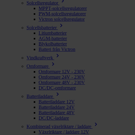
chevron_right
Solcellsregulator
MPPT-solcellsregulatorer
PWM-solcellsregulatorer
Victron solcellsregulator
chevron_right
Solcellsbatterier
Litiumbatterier
AGM-batterier
Blykolbatterier
Batteri från Victron
chevron_right
Vindkraftverk
chevron_right
Omformare
Omformare 12V - 230V
Omformare 24V - 230V
Omformare 48V - 230V
DC/DC-omformare
chevron_right
Batteriladdare
Batteriladdare 12V
Batteriladdare 24V
Batteriladdare 48V
DC/DC-laddare
chevron_right
Kombinerad växelriktare / laddare
Växelriktare / laddare 12V