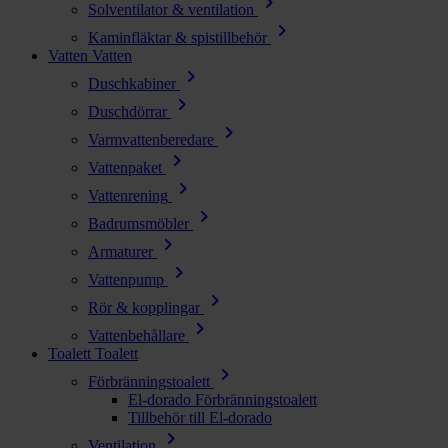
chevron_right
Solventilator & ventilation
chevron_right
Kaminfläktar & spistillbehör
Vatten
Vatten
chevron_right
Duschkabiner
chevron_right
Duschdörrar
chevron_right
Varmvattenberedare
chevron_right
Vattenpaket
chevron_right
Vattenrening
chevron_right
Badrumsmöbler
chevron_right
Armaturer
chevron_right
Vattenpump
chevron_right
Rör & kopplingar
chevron_right
Vattenbehållare
Toalett
Toalett
chevron_right
Förbränningstoalett
El-dorado Förbränningstoalett
Tillbehör till El-dorado
chevron_right
Ventilation