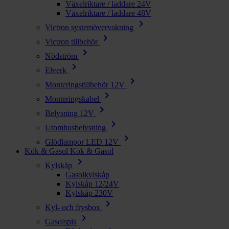
Växelriktare / laddare 24V
Växelriktare / laddare 48V
chevron_right
Victron systemövervakning
chevron_right
Victron tillbehör
chevron_right
Nödström
chevron_right
Elverk
chevron_right
Monteringstillbehör 12V
chevron_right
Monteringskabel
chevron_right
Belysning 12V
chevron_right
Utomhusbelysning
chevron_right
Glödlampor LED 12V
Kök & Gasol
Kök & Gasol
chevron_right
Kylskåp
Gasolkylskåp
Kylskåp 12/24V
Kylskåp 230V
chevron_right
Kyl- och frysbox
chevron_right
Gasolspis