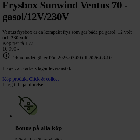
chevron_right
Frysbox Sunwind Ventus 70 -
Toalett
chevron_right
Grill & Fritid
gasol/12V/230V
Lacanche
chevron_right
Reservdelar
Ventus frysbox är en kompakt frys som går både på gasol, 12 volt
och 230 volt!
Köp fler få 15%
10 990,-
info
Erbjudandet gäller från 2026-07-09 till 2026-08-10
I lager. 2-5 arbetsdagar leveranstid.
Köp produkt
Click & collect
Lägg till i jämförelse
Bonus på alla köp
När du beställer på nätet