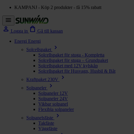
KAMPANJ - Köp 2 produkter - få 15% rabatt
menu
person
shopping_bag
Logga in
Gå till kassan
Energi
Energi
chevron_right
Solcellspaket
Solcellspaket för stuga - Kompletta
Solcellspaket för stuga – Grundpaket
Solcellspaket med 12V kylskåp
Solcellspaket för Husvagn, Husbil & Båt
chevron_right
Kraftpaket 230V
chevron_right
Solpaneler
Solpaneler 12V
Solpaneler 24V
Vikbar solpanel
Flexibla solpaneler
chevron_right
Solpanelsfäste
Takfäste
Väggfäste