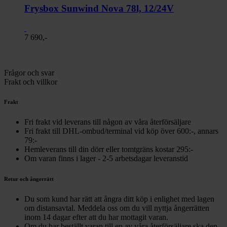
Frysbox Sunwind Nova 78l, 12/24V
7 690,-
Frågor och svar
Frakt och villkor
Frakt
Fri frakt vid leverans till någon av våra återförsäljare
Fri frakt till DHL-ombud/terminal vid köp över 600:-, annars
79:-
Hemleverans till din dörr eller tomtgräns kostar 295:-
Om varan finns i lager - 2-5 arbetsdagar leveranstid
Retur och ångerrätt
Du som kund har rätt att ångra ditt köp i enlighet med lagen
om distansavtal. Meddela oss om du vill nyttja ångerrätten
inom 14 dagar efter att du har mottagit varan.
Om du har beställt varan till en av våra återförsäljare ska den