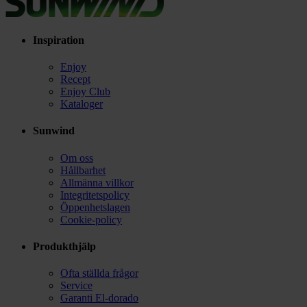
Inspiration
Enjoy
Recept
Enjoy Club
Kataloger
Sunwind
Om oss
Hållbarhet
Allmänna villkor
Integritetspolicy
Öppenhetslagen
Cookie-policy
Produkthjälp
Ofta ställda frågor
Service
Garanti El-dorado