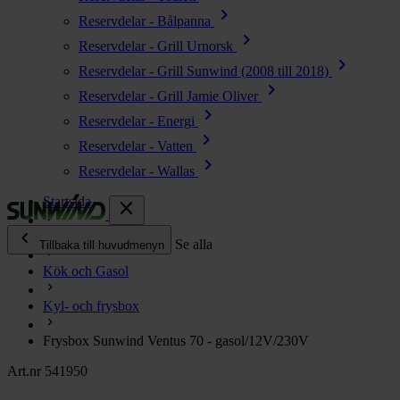
chevron_right
Reservdelar - Bålpanna
chevron_right
Reservdelar - Grill Urnorsk
chevron_right
Reservdelar - Grill Sunwind (2008 till 2018)
chevron_right
Reservdelar - Grill Jamie Oliver
chevron_right
Reservdelar - Energi
chevron_right
Reservdelar - Vatten
chevron_right
Reservdelar - Wallas
Startsida
close
chevron_left
Alla produkter
Se alla
Tillbaka till huvudmenyn
Kök och Gasol
chevron_right
Energi
Kyl- och frysbox
chevron_right
Kök & Gasol
chevron_right
Frysbox Sunwind Ventus 70 - gasol/12V/230V
Värme
chevron_right
Art.nr 541950
Vatten