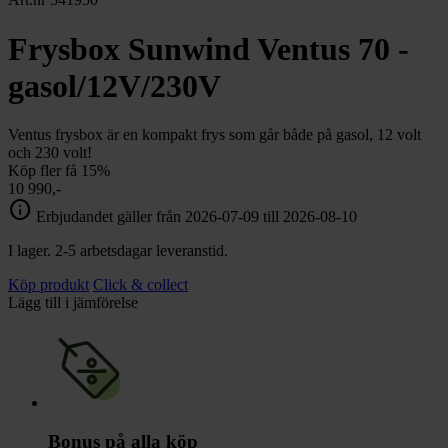
Frysbox Sunwind Ventus 70 -
gasol/12V/230V
Ventus frysbox är en kompakt frys som går både på gasol, 12 volt
och 230 volt!
Köp fler få 15%
10 990,-
info
Erbjudandet gäller från 2026-07-09 till 2026-08-10
I lager. 2-5 arbetsdagar leveranstid.
Köp produkt
Click & collect
Lägg till i jämförelse
Bonus på alla köp