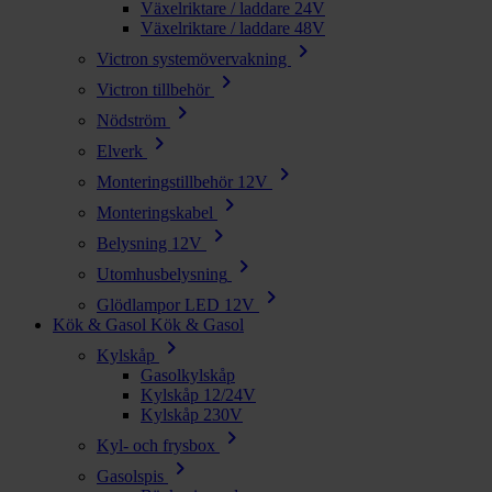
Växelriktare / laddare 24V
Växelriktare / laddare 48V
chevron_right
Victron systemövervakning
chevron_right
Victron tillbehör
chevron_right
Nödström
chevron_right
Elverk
chevron_right
Monteringstillbehör 12V
chevron_right
Monteringskabel
chevron_right
Belysning 12V
chevron_right
Utomhusbelysning
chevron_right
Glödlampor LED 12V
Kök & Gasol
Kök & Gasol
chevron_right
Kylskåp
Gasolkylskåp
Kylskåp 12/24V
Kylskåp 230V
chevron_right
Kyl- och frysbox
chevron_right
Gasolspis