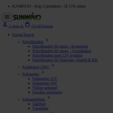
KAMPANJ - Köp 2 produkter - få 15% rabatt
menu
person
shopping_bag
Logga in
Gå till kassan
Energi
Energi
chevron_right
Solcellspaket
Solcellspaket för stuga - Kompletta
Solcellspaket för stuga – Grundpaket
Solcellspaket med 12V kylskåp
Solcellspaket för Husvagn, Husbil & Båt
chevron_right
Kraftpaket 230V
chevron_right
Solpaneler
Solpaneler 12V
Solpaneler 24V
Vikbar solpanel
Flexibla solpaneler
chevron_right
Solpanelsfäste
Takfäste
Väggfäste