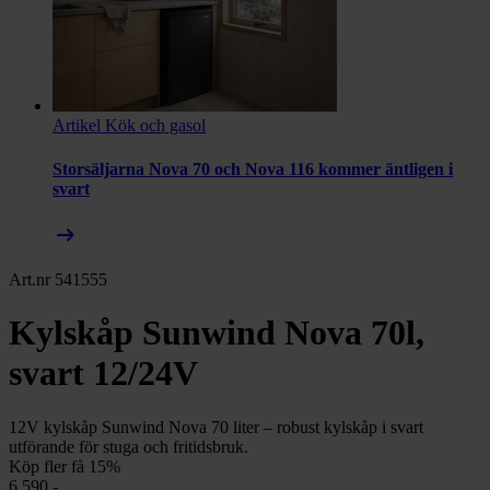
Artikel
Kök och gasol
Storsäljarna Nova 70 och Nova 116 kommer äntligen i
svart
arrow_right_alt
Art.nr 541555
Kylskåp Sunwind Nova 70l,
svart 12/24V
12V kylskåp Sunwind Nova 70 liter – robust kylskåp i svart
utförande för stuga och fritidsbruk.
Köp fler få 15%
6 590,-