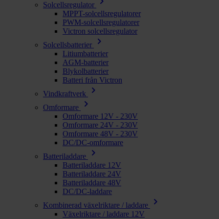
chevron_right
Solcellsregulator
MPPT-solcellsregulatorer
PWM-solcellsregulatorer
Victron solcellsregulator
chevron_right
Solcellsbatterier
Litiumbatterier
AGM-batterier
Blykolbatterier
Batteri från Victron
chevron_right
Vindkraftverk
chevron_right
Omformare
Omformare 12V - 230V
Omformare 24V - 230V
Omformare 48V - 230V
DC/DC-omformare
chevron_right
Batteriladdare
Batteriladdare 12V
Batteriladdare 24V
Batteriladdare 48V
DC/DC-laddare
chevron_right
Kombinerad växelriktare / laddare
Växelriktare / laddare 12V