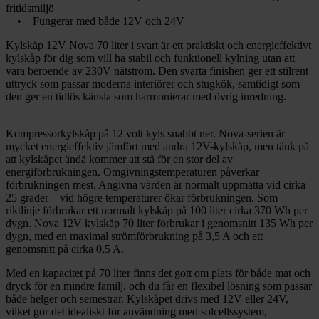
fritidsmiljö
• Fungerar med både 12V och 24V
Kylskåp 12V Nova 70 liter i svart är ett praktiskt och energieffektivt
kylskåp för dig som vill ha stabil och funktionell kylning utan att
vara beroende av 230V nätström. Den svarta finishen ger ett stilrent
uttryck som passar moderna interiörer och stugkök, samtidigt som
den ger en tidlös känsla som harmonierar med övrig inredning.
Kompressorkylskåp på 12 volt kyls snabbt ner. Nova-serien är
mycket energieffektiv jämfört med andra 12V-kylskåp, men tänk på
att kylskåpet ändå kommer att stå för en stor del av
energiförbrukningen. Omgivningstemperaturen påverkar
förbrukningen mest. Angivna värden är normalt uppmätta vid cirka
25 grader – vid högre temperaturer ökar förbrukningen. Som
riktlinje förbrukar ett normalt kylskåp på 100 liter cirka 370 Wh per
dygn. Nova 12V kylskåp 70 liter förbrukar i genomsnitt 135 Wh per
dygn, med en maximal strömförbrukning på 3,5 A och ett
genomsnitt på cirka 0,5 A.
Med en kapacitet på 70 liter finns det gott om plats för både mat och
dryck för en mindre familj, och du får en flexibel lösning som passar
både helger och semestrar. Kylskåpet drivs med 12V eller 24V,
vilket gör det idealiskt för användning med solcellssystem,