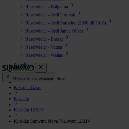
chevron_right
Reservdelar - Bålpanna
chevron_right
Reservdelar - Grill Urnorsk
chevron_right
Reservdelar - Grill Sunwind (2008 till 2018)
chevron_right
Reservdelar - Grill Jamie Oliver
chevron_right
Reservdelar - Energi
chevron_right
Reservdelar - Vatten
chevron_right
Reservdelar - Wallas
Startsida
close
chevron_left
Alla produkter
Se alla
Tillbaka till huvudmenyn
Kök och Gasol
chevron_right
Energi
Kylskåp
chevron_right
Kök & Gasol
chevron_right
Kylskåp 12/24V
Värme
chevron_right
Kylskåp Sunwind Nova 70l, svart 12/24V
Vatten