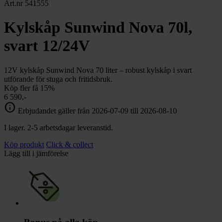
chevron_right
Art.nr 541555
Toalett
chevron_right
Grill & Fritid
Kylskåp Sunwind Nova 70l,
Lacanche
chevron_right
svart 12/24V
Reservdelar
12V kylskåp Sunwind Nova 70 liter – robust kylskåp i svart
utförande för stuga och fritidsbruk.
Köp fler få 15%
6 590,-
info
Erbjudandet gäller från 2026-07-09 till 2026-08-10
I lager. 2-5 arbetsdagar leveranstid.
Köp produkt
Click & collect
Lägg till i jämförelse