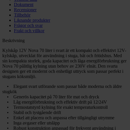
Dokument
Recensioner
Tillbehör
Liknande produkter
Frågor och svar
Frakt och villkor
Beskrivning
Kylskåp 12V Nova 70 liter i svart är ett kompakt och effektivt 12V-
kylskåp, utvecklat för användning i stuga, båt och fritidshus. Med
sin kompakta storlek, goda kapacitet och låga energiförbrukning ger
Nova 70 pålitlig kylning utan behov av 230V elnät. Den svarta
designen ger ett modernt och enhetligt uttryck som passar perfekt i
stugans köksmiljö.
• Elegant svart utförande som passar både moderna och äldre
stugkök
• Generös kapacitet på 70 liter för mat och dryck
• Låg energiförbrukning och effektiv drift på 12/24V
• Termostatstyrd kylning för exakt temperaturkontroll
• Stabil och tystgående drift
• Enkel att placera och anpassa efter tillgängligt utrymme
• Inga avgaser eller utsläpp
• Robust konstruktion anpassad för frekvent användning i