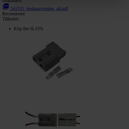
Dokument
picture_as_pdf
541555_bruksanvisning_all.pdf
Recensioner
Tillbehör
Köp fler få 15%