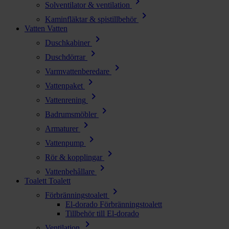
chevron_right
Solventilator & ventilation
chevron_right
Kaminfläktar & spistillbehör
Vatten
Vatten
chevron_right
Duschkabiner
chevron_right
Duschdörrar
chevron_right
Varmvattenberedare
chevron_right
Vattenpaket
chevron_right
Vattenrening
chevron_right
Badrumsmöbler
chevron_right
Armaturer
chevron_right
Vattenpump
chevron_right
Rör & kopplingar
chevron_right
Vattenbehållare
Toalett
Toalett
chevron_right
Förbränningstoalett
El-dorado Förbränningstoalett
Tillbehör till El-dorado
chevron_right
Ventilation