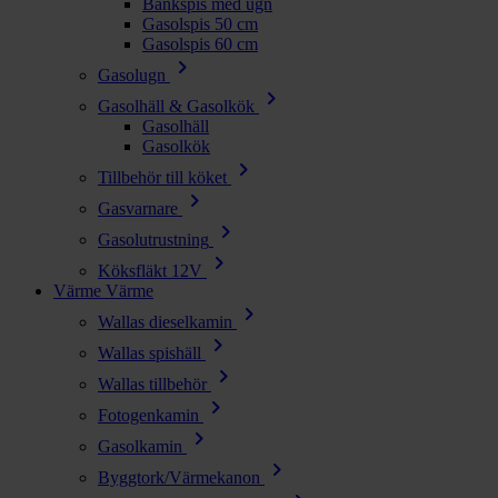
Bänkspis med ugn
Gasolspis 50 cm
Gasolspis 60 cm
chevron_right
Gasolugn
chevron_right
Gasolhäll & Gasolkök
Gasolhäll
Gasolkök
chevron_right
Tillbehör till köket
chevron_right
Gasvarnare
chevron_right
Gasolutrustning
chevron_right
Köksfläkt 12V
Värme
Värme
chevron_right
Wallas dieselkamin
chevron_right
Wallas spishäll
chevron_right
Wallas tillbehör
chevron_right
Fotogenkamin
chevron_right
Gasolkamin
chevron_right
Byggtork/Värmekanon