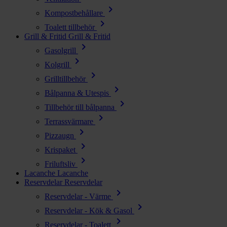
chevron_right
Kompostbehållare
chevron_right
Toalett tillbehör
Grill & Fritid
Grill & Fritid
chevron_right
Gasolgrill
chevron_right
Kolgrill
chevron_right
Grilltillbehör
chevron_right
Bålpanna & Utespis
chevron_right
Tillbehör till bålpanna
chevron_right
Terrassvärmare
chevron_right
Pizzaugn
chevron_right
Krispaket
chevron_right
Friluftsliv
Lacanche
Lacanche
Reservdelar
Reservdelar
chevron_right
Reservdelar - Värme
chevron_right
Reservdelar - Kök & Gasol
chevron_right
Reservdelar - Toalett