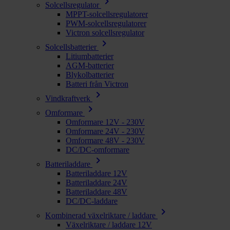
chevron_right
Solcellsregulator
MPPT-solcellsregulatorer
PWM-solcellsregulatorer
Victron solcellsregulator
chevron_right
Solcellsbatterier
Litiumbatterier
AGM-batterier
Blykolbatterier
Batteri från Victron
chevron_right
Vindkraftverk
chevron_right
Omformare
Omformare 12V - 230V
Omformare 24V - 230V
Omformare 48V - 230V
DC/DC-omformare
chevron_right
Batteriladdare
Batteriladdare 12V
Batteriladdare 24V
Batteriladdare 48V
DC/DC-laddare
chevron_right
Kombinerad växelriktare / laddare
Växelriktare / laddare 12V