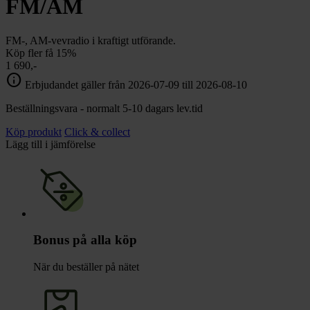
FM/AM
FM-, AM-vevradio i kraftigt utförande.
Köp fler få 15%
1 690,-
info
Erbjudandet gäller från 2026-07-09 till 2026-08-10
Beställningsvara - normalt 5-10 dagars lev.tid
Köp produkt
Click & collect
Lägg till i jämförelse
Bonus på alla köp
När du beställer på nätet