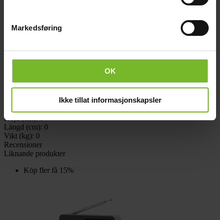
Frakt och villkor
Beskrivning
Markedsføring
FM-, AM-vevradio i kraftigt utförande. Inbyggt LED-ljus (fast sken,
blink, dimmat och SOS morsekod), nödsignalton, uppladdningsbart
batteri (dynamo, solcell, USB-laddkabel), laddning av telefoner via
USB-anslutning, klocka, automatavstängning efter 90 min.
OK
Teknisk data
Varumärke:
Sunwind
Ikke tillat informasjonskapsler
Paketets dimensioner
Bredd (cm):
0
Höjd (cm):
0
Längd (cm):
0
Vikt (kg):
0
Recensioner
Liknande produkter
Köp fler få 15%