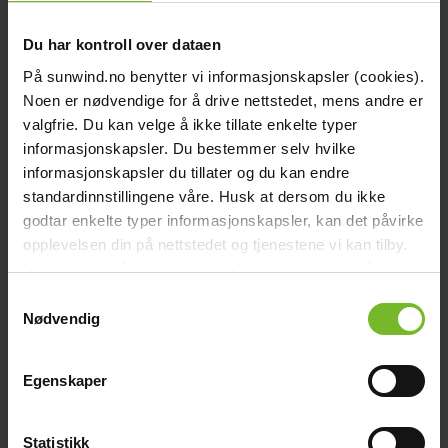
Du har kontroll over dataen
På sunwind.no benytter vi informasjonskapsler (cookies).
Noen er nødvendige for å drive nettstedet, mens andre er
Click & Collect
valgfrie. Du kan velge å ikke tillate enkelte typer
informasjonskapsler. Du bestemmer selv hvilke
Fraktfritt till våra återförsäljare
informasjonskapsler du tillater og du kan endre
standardinnstillingene våre. Husk at dersom du ikke
godtar enkelte typer informasjonskapsler, kan det påvirke
opplevelsen din på nettstedet og tjenestene vi kan tilby.
Les mer om vår
cookiepolicy
her. Les mer om våre
rutiner for
personvern
her.
Betala med Klarna
Samtykkevalg
Nødvendig
Få varorna först, betala sen
Beskrivning
Egenskaper
Teknisk data
Recensioner
Liknande produkter
Statistikk
Frågor och svar