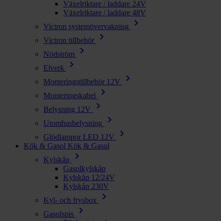
Växelriktare / laddare 24V
Växelriktare / laddare 48V
chevron_right
Victron systemövervakning
chevron_right
Victron tillbehör
chevron_right
Nödström
chevron_right
Elverk
chevron_right
Monteringstillbehör 12V
chevron_right
Monteringskabel
chevron_right
Belysning 12V
chevron_right
Utomhusbelysning
chevron_right
Glödlampor LED 12V
Kök & Gasol
Kök & Gasol
chevron_right
Kylskåp
Gasolkylskåp
Kylskåp 12/24V
Kylskåp 230V
chevron_right
Kyl- och frysbox
chevron_right
Gasolspis