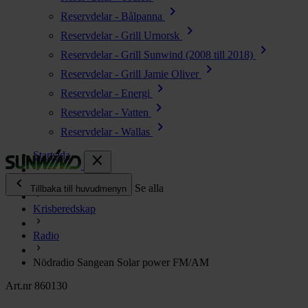
chevron_right
Reservdelar - Bålpanna
chevron_right
Reservdelar - Grill Urnorsk
chevron_right
Reservdelar - Grill Sunwind (2008 till 2018)
chevron_right
Reservdelar - Grill Jamie Oliver
chevron_right
Reservdelar - Energi
chevron_right
Reservdelar - Vatten
chevron_right
Reservdelar - Wallas
Startsida
close
chevron_left
Alla produkter
Se alla
Tillbaka till huvudmenyn
Krisberedskap
chevron_right
Energi
Radio
chevron_right
Kök & Gasol
chevron_right
Nödradio Sangean Solar power FM/AM
Värme
chevron_right
Art.nr 860130
Vatten