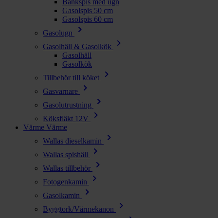
Bänkspis med ugn
Gasolspis 50 cm
Gasolspis 60 cm
chevron_right
Gasolugn
chevron_right
Gasolhäll & Gasolkök
Gasolhäll
Gasolkök
chevron_right
Tillbehör till köket
chevron_right
Gasvarnare
chevron_right
Gasolutrustning
chevron_right
Köksfläkt 12V
Värme
Värme
chevron_right
Wallas dieselkamin
chevron_right
Wallas spishäll
chevron_right
Wallas tillbehör
chevron_right
Fotogenkamin
chevron_right
Gasolkamin
chevron_right
Byggtork/Värmekanon