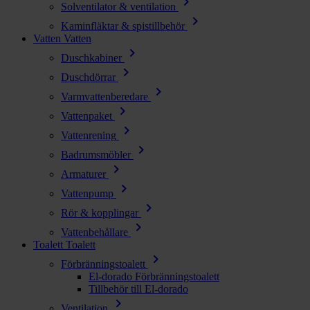
chevron_right
Solventilator & ventilation
chevron_right
Kaminfläktar & spistillbehör
Vatten
Vatten
chevron_right
Duschkabiner
chevron_right
Duschdörrar
chevron_right
Varmvattenberedare
chevron_right
Vattenpaket
chevron_right
Vattenrening
chevron_right
Badrumsmöbler
chevron_right
Armaturer
chevron_right
Vattenpump
chevron_right
Rör & kopplingar
chevron_right
Vattenbehållare
Toalett
Toalett
chevron_right
Förbränningstoalett
El-dorado Förbränningstoalett
Tillbehör till El-dorado
chevron_right
Ventilation