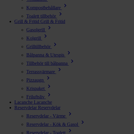
chevron_right
Kompostbehållare
chevron_right
Toalett tillbehör
Grill & Fritid
Grill & Fritid
chevron_right
Gasolgrill
chevron_right
Kolgrill
chevron_right
Grilltillbehör
chevron_right
Bålpanna & Utespis
chevron_right
Tillbehör till bålpanna
chevron_right
Terrassvärmare
chevron_right
Pizzaugn
chevron_right
Krispaket
chevron_right
Friluftsliv
Lacanche
Lacanche
Reservdelar
Reservdelar
chevron_right
Reservdelar - Värme
chevron_right
Reservdelar - Kök & Gasol
chevron_right
Reservdelar - Toalett