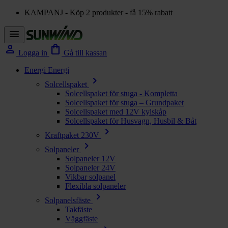
KAMPANJ - Köp 2 produkter - få 15% rabatt
menu
person
shopping_bag
Logga in
Gå till kassan
Energi
Energi
chevron_right
Solcellspaket
Solcellspaket för stuga - Kompletta
Solcellspaket för stuga – Grundpaket
Solcellspaket med 12V kylskåp
Solcellspaket för Husvagn, Husbil & Båt
chevron_right
Kraftpaket 230V
chevron_right
Solpaneler
Solpaneler 12V
Solpaneler 24V
Vikbar solpanel
Flexibla solpaneler
chevron_right
Solpanelsfäste
Takfäste
Väggfäste