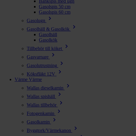
Bänkspis med ugn
Gasolspis 50 cm
Gasolspis 60 cm
chevron_right
Gasolugn
chevron_right
Gasolhäll & Gasolkök
Gasolhäll
Gasolkök
chevron_right
Tillbehör till köket
chevron_right
Gasvarnare
chevron_right
Gasolutrustning
chevron_right
Köksfläkt 12V
Värme
Värme
chevron_right
Wallas dieselkamin
chevron_right
Wallas spishäll
chevron_right
Wallas tillbehör
chevron_right
Fotogenkamin
chevron_right
Gasolkamin
chevron_right
Byggtork/Värmekanon