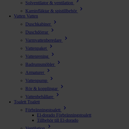
chevron_right
Solventilator & ventilation
chevron_right
Kaminfläktar & spistillbehör
Vatten
Vatten
chevron_right
Duschkabiner
chevron_right
Duschdörrar
chevron_right
Varmvattenberedare
chevron_right
Vattenpaket
chevron_right
Vattenrening
chevron_right
Badrumsmöbler
chevron_right
Armaturer
chevron_right
Vattenpump
chevron_right
Rör & kopplingar
chevron_right
Vattenbehållare
Toalett
Toalett
chevron_right
Förbränningstoalett
El-dorado Förbränningstoalett
Tillbehör till El-dorado
chevron_right
Ventilation