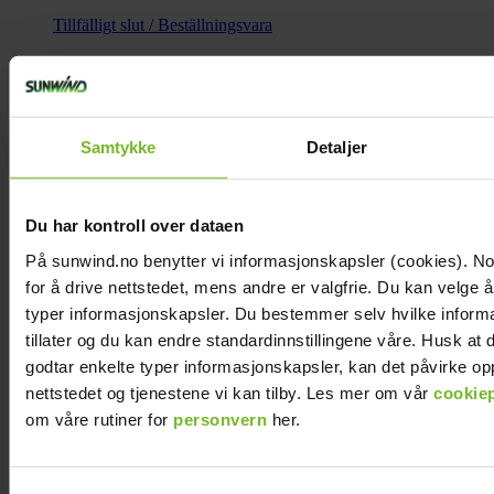
Tillfälligt slut / Beställningsvara
250,-
Köp fler få 15%
Samtykke
Detaljer
Du har kontroll over dataen
På sunwind.no benytter vi informasjonskapsler (cookies). N
for å drive nettstedet, mens andre er valgfrie. Du kan velge å 
typer informasjonskapsler. Du bestemmer selv hvilke inform
tillater og du kan endre standardinnstillingene våre. Husk at
Brännare Smart SD, Trend Äldre SD + Trend
godtar enkelte typer informasjonskapsler, kan det påvirke op
Ohio
nettstedet og tjenestene vi kan tilby. Les mer om vår
cookiep
Tillfälligt slut / Beställningsvara
om våre rutiner for
personvern
her.
350,-