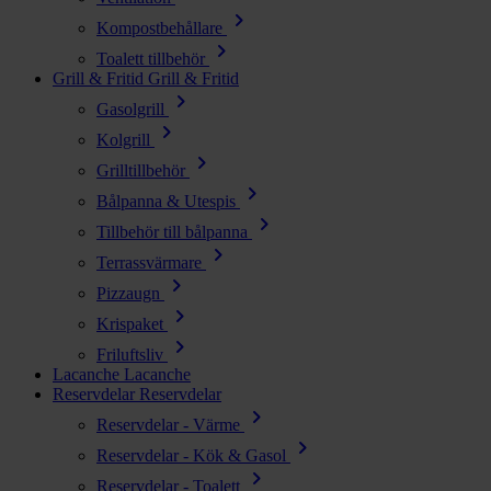
chevron_right
Kompostbehållare
chevron_right
Toalett tillbehör
Grill & Fritid
Grill & Fritid
chevron_right
Gasolgrill
chevron_right
Kolgrill
chevron_right
Grilltillbehör
chevron_right
Bålpanna & Utespis
chevron_right
Tillbehör till bålpanna
chevron_right
Terrassvärmare
chevron_right
Pizzaugn
chevron_right
Krispaket
chevron_right
Friluftsliv
Lacanche
Lacanche
Reservdelar
Reservdelar
chevron_right
Reservdelar - Värme
chevron_right
Reservdelar - Kök & Gasol
chevron_right
Reservdelar - Toalett