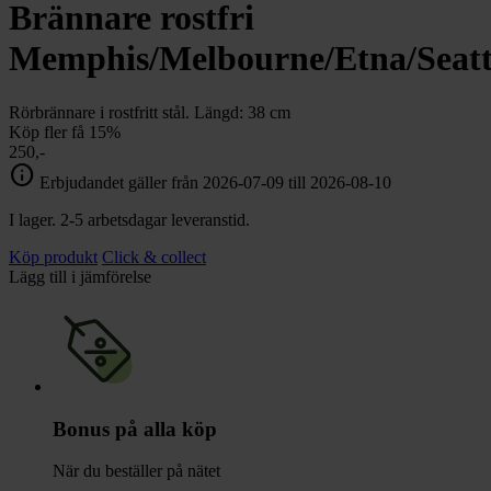
chevron_right
Brännare rostfri
Toalett
chevron_right
Grill & Fritid
Memphis/Melbourne/Etna/Seattl
Lacanche
chevron_right
Reservdelar
Rörbrännare i rostfritt stål. Längd: 38 cm
Köp fler få 15%
250,-
info
Erbjudandet gäller från 2026-07-09 till 2026-08-10
I lager. 2-5 arbetsdagar leveranstid.
Köp produkt
Click & collect
Lägg till i jämförelse
Bonus på alla köp
När du beställer på nätet