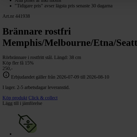
Alla priser är inkl moms
"Tidigare pris" avser lägsta pris senaste 30 dagarna
Art.nr 441938
Brännare rostfri
Memphis/Melbourne/Etna/Seattl
Rörbrännare i rostfritt stål. Längd: 38 cm
Köp fler få 15%
250,-
info
Erbjudandet gäller från 2026-07-09 till 2026-08-10
I lager. 2-5 arbetsdagar leveranstid.
Köp produkt
Click & collect
Lägg till i jämförelse