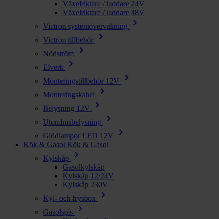
Växelriktare / laddare 24V
Växelriktare / laddare 48V
chevron_right
Victron systemövervakning
chevron_right
Victron tillbehör
chevron_right
Nödström
chevron_right
Elverk
chevron_right
Monteringstillbehör 12V
chevron_right
Monteringskabel
chevron_right
Belysning 12V
chevron_right
Utomhusbelysning
chevron_right
Glödlampor LED 12V
Kök & Gasol
Kök & Gasol
chevron_right
Kylskåp
Gasolkylskåp
Kylskåp 12/24V
Kylskåp 230V
chevron_right
Kyl- och frysbox
chevron_right
Gasolspis