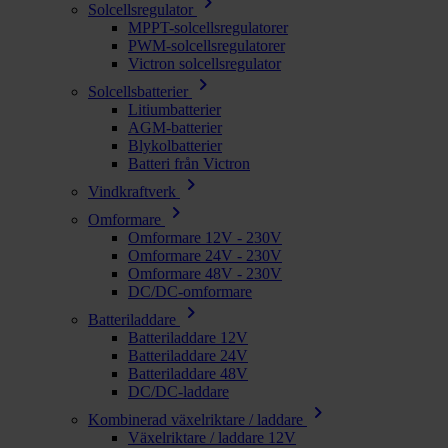
chevron_right
Solcellsregulator
MPPT-solcellsregulatorer
PWM-solcellsregulatorer
Victron solcellsregulator
chevron_right
Solcellsbatterier
Litiumbatterier
AGM-batterier
Blykolbatterier
Batteri från Victron
chevron_right
Vindkraftverk
chevron_right
Omformare
Omformare 12V - 230V
Omformare 24V - 230V
Omformare 48V - 230V
DC/DC-omformare
chevron_right
Batteriladdare
Batteriladdare 12V
Batteriladdare 24V
Batteriladdare 48V
DC/DC-laddare
chevron_right
Kombinerad växelriktare / laddare
Växelriktare / laddare 12V