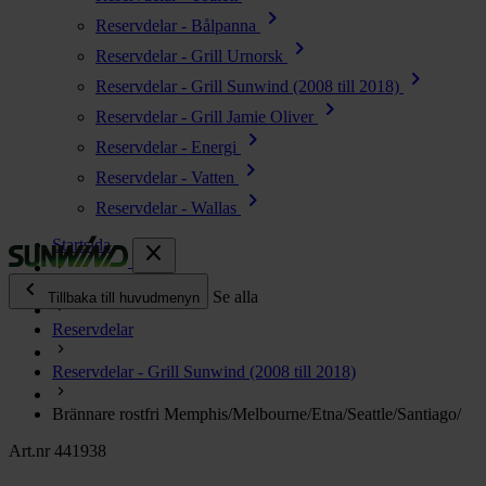
chevron_right
Reservdelar - Bålpanna
chevron_right
Reservdelar - Grill Urnorsk
chevron_right
Reservdelar - Grill Sunwind (2008 till 2018)
chevron_right
Reservdelar - Grill Jamie Oliver
chevron_right
Reservdelar - Energi
chevron_right
Reservdelar - Vatten
chevron_right
Reservdelar - Wallas
Startsida
close
chevron_left
Alla produkter
Se alla
Tillbaka till huvudmenyn
Reservdelar
chevron_right
Energi
Reservdelar - Grill Sunwind (2008 till 2018)
chevron_right
Kök & Gasol
chevron_right
Brännare rostfri Memphis/Melbourne/Etna/Seattle/Santiago/
Värme
chevron_right
Art.nr 441938
Vatten