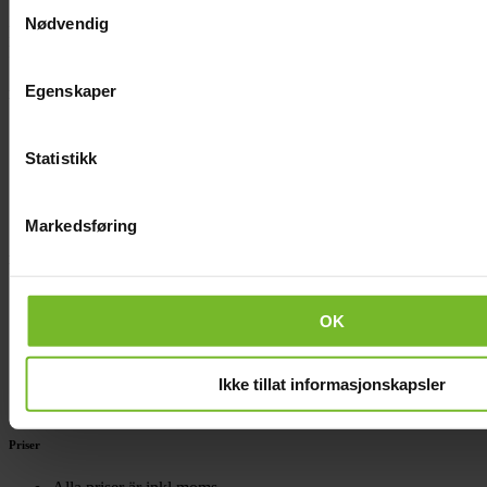
Samtykkevalg
Nødvendig
Frågor och svar
Frakt och villkor
Egenskaper
Frakt
Fri frakt vid leverans till någon av våra återförsäljare
Statistikk
Fri frakt till DHL-ombud/terminal vid köp över 600:-, annars
79:-
Hemleverans till din dörr eller tomtgräns kostar 295:-
Om varan finns i lager - 2-5 arbetsdagar leveranstid
Markedsføring
Retur och ångerrätt
Du som kund har rätt att ångra ditt köp i enlighet med lagen
OK
om distansavtal. Meddela oss om du vill nyttja ångerrätten
inom 14 dagar efter att du har mottagit varan.
Om du har beställt varan till en av våra återförsäljare ska den
lämnas tillbaka och återbetalas där. Har du beställt varan
Ikke tillat informasjonskapsler
direkt från Sunwind ska den returneras till vårt lager.
Priser