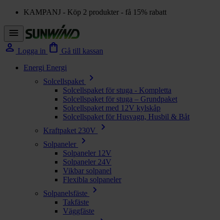
KAMPANJ - Köp 2 produkter - få 15% rabatt
menu
person
shopping_bag
Logga in
Gå till kassan
Energi
Energi
chevron_right
Solcellspaket
Solcellspaket för stuga - Kompletta
Solcellspaket för stuga – Grundpaket
Solcellspaket med 12V kylskåp
Solcellspaket för Husvagn, Husbil & Båt
chevron_right
Kraftpaket 230V
chevron_right
Solpaneler
Solpaneler 12V
Solpaneler 24V
Vikbar solpanel
Flexibla solpaneler
chevron_right
Solpanelsfäste
Takfäste
Väggfäste