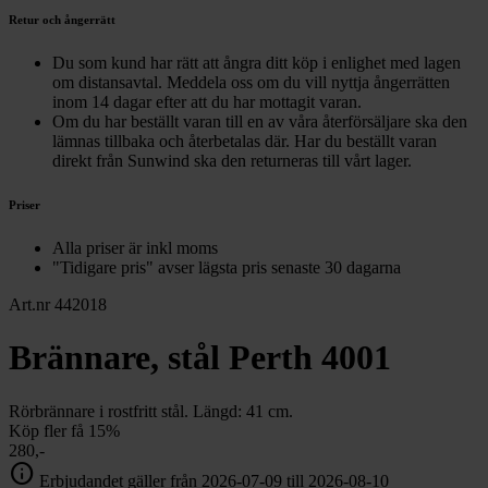
Retur och ångerrätt
Du som kund har rätt att ångra ditt köp i enlighet med lagen
om distansavtal. Meddela oss om du vill nyttja ångerrätten
inom 14 dagar efter att du har mottagit varan.
Om du har beställt varan till en av våra återförsäljare ska den
lämnas tillbaka och återbetalas där. Har du beställt varan
direkt från Sunwind ska den returneras till vårt lager.
Priser
Alla priser är inkl moms
"Tidigare pris" avser lägsta pris senaste 30 dagarna
Art.nr 442018
Brännare, stål Perth 4001
Rörbrännare i rostfritt stål. Längd: 41 cm.
Köp fler få 15%
280,-
info
Erbjudandet gäller från 2026-07-09 till 2026-08-10