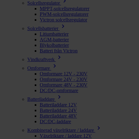
chevron_right
Solcellsregulator
MPPT-solcellsregulatorer
PWM-solcellsregulatorer
Victron solcellsregulator
chevron_right
Solcellsbatterier
Litiumbatterier
AGM-batterier
Blykolbatterier
Batteri från Victron
chevron_right
Vindkraftverk
chevron_right
Omformare
Omformare 12V - 230V
Omformare 24V - 230V
Omformare 48V - 230V
DC/DC-omformare
chevron_right
Batteriladdare
Batteriladdare 12V
Batteriladdare 24V
Batteriladdare 48V
DC/DC-laddare
chevron_right
Kombinerad växelriktare / laddare
Växelriktare / laddare 12V