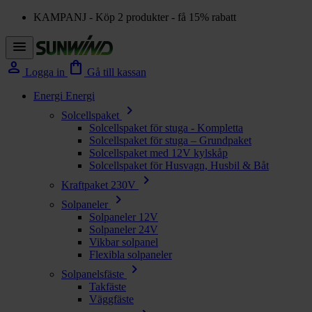
KAMPANJ - Köp 2 produkter - få 15% rabatt
menu
person
shopping_bag
Logga in
Gå till kassan
Energi
Energi
chevron_right
Solcellspaket
Solcellspaket för stuga - Kompletta
Solcellspaket för stuga – Grundpaket
Solcellspaket med 12V kylskåp
Solcellspaket för Husvagn, Husbil & Båt
chevron_right
Kraftpaket 230V
chevron_right
Solpaneler
Solpaneler 12V
Solpaneler 24V
Vikbar solpanel
Flexibla solpaneler
chevron_right
Solpanelsfäste
Takfäste
Väggfäste