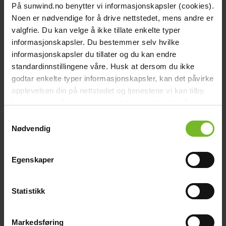
chevron_right
Brännare, stål Perth 4001
Toalett
På sunwind.no benytter vi informasjonskapsler (cookies).
chevron_right
Noen er nødvendige for å drive nettstedet, mens andre er
Grill & Fritid
valgfrie. Du kan velge å ikke tillate enkelte typer
Lacanche
Rörbrännare i rostfritt stål. Längd: 41 cm.
chevron_right
Köp fler få 15%
informasjonskapsler. Du bestemmer selv hvilke
Reservdelar
280,-
informasjonskapsler du tillater og du kan endre
info
Erbjudandet gäller från 2026-07-09 till 2026-08-10
standardinnstillingene våre. Husk at dersom du ikke
godtar enkelte typer informasjonskapsler, kan det påvirke
I lager. 2-5 arbetsdagar leveranstid.
opplevelsen din på nettstedet og tjenestene vi kan tilby.
Köp produkt
Click & collect
Les mer om vår
cookiepolicy
her. Les mer om våre
Lägg till i jämförelse
rutiner for
personvern
her.
Samtykkevalg
Nødvendig
Egenskaper
Bonus på alla köp
Statistikk
När du beställer på nätet
Markedsføring