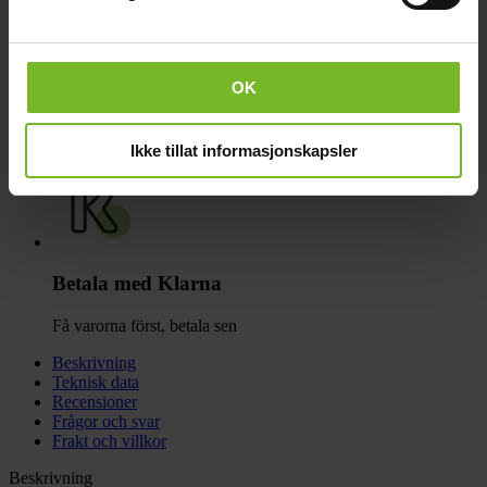
OK
Click & Collect
Fraktfritt till våra återförsäljare
Ikke tillat informasjonskapsler
Betala med Klarna
Få varorna först, betala sen
Beskrivning
Teknisk data
Recensioner
Frågor och svar
Frakt och villkor
Beskrivning