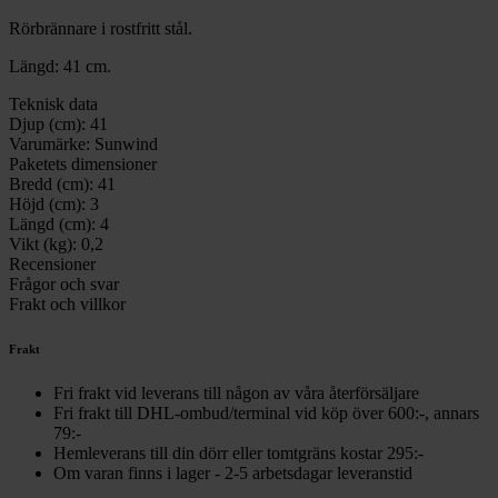
Rörbrännare i rostfritt stål.
Längd: 41 cm.
Teknisk data
Djup (cm):
41
Varumärke:
Sunwind
Paketets dimensioner
Bredd (cm):
41
Höjd (cm):
3
Längd (cm):
4
Vikt (kg):
0,2
Recensioner
Frågor och svar
Frakt och villkor
Frakt
Fri frakt vid leverans till någon av våra återförsäljare
Fri frakt till DHL-ombud/terminal vid köp över 600:-, annars
79:-
Hemleverans till din dörr eller tomtgräns kostar 295:-
Om varan finns i lager - 2-5 arbetsdagar leveranstid