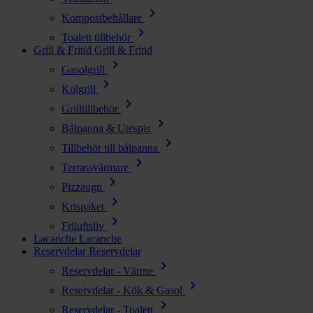
chevron_right
Kompostbehållare
chevron_right
Toalett tillbehör
Grill & Fritid
Grill & Fritid
chevron_right
Gasolgrill
chevron_right
Kolgrill
chevron_right
Grilltillbehör
chevron_right
Bålpanna & Utespis
chevron_right
Tillbehör till bålpanna
chevron_right
Terrassvärmare
chevron_right
Pizzaugn
chevron_right
Krispaket
chevron_right
Friluftsliv
Lacanche
Lacanche
Reservdelar
Reservdelar
chevron_right
Reservdelar - Värme
chevron_right
Reservdelar - Kök & Gasol
chevron_right
Reservdelar - Toalett