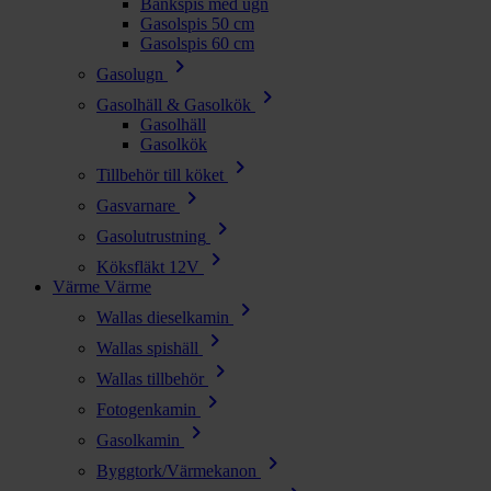
Bänkspis med ugn
Gasolspis 50 cm
Gasolspis 60 cm
chevron_right
Gasolugn
chevron_right
Gasolhäll & Gasolkök
Gasolhäll
Gasolkök
chevron_right
Tillbehör till köket
chevron_right
Gasvarnare
chevron_right
Gasolutrustning
chevron_right
Köksfläkt 12V
Värme
Värme
chevron_right
Wallas dieselkamin
chevron_right
Wallas spishäll
chevron_right
Wallas tillbehör
chevron_right
Fotogenkamin
chevron_right
Gasolkamin
chevron_right
Byggtork/Värmekanon