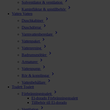
chevron_right
Solventilator & ventilation
chevron_right
Kaminfläktar & spistillbehör
Vatten
Vatten
chevron_right
Duschkabiner
chevron_right
Duschdörrar
chevron_right
Varmvattenberedare
chevron_right
Vattenpaket
chevron_right
Vattenrening
chevron_right
Badrumsmöbler
chevron_right
Armaturer
chevron_right
Vattenpump
chevron_right
Rör & kopplingar
chevron_right
Vattenbehållare
Toalett
Toalett
chevron_right
Förbränningstoalett
El-dorado Förbränningstoalett
Tillbehör till El-dorado
chevron_right
Ventilation