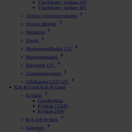
Växelriktare / laddare 24V
Växelriktare / laddare 48V
chevron_right
Victron systemövervakning
chevron_right
Victron tillbehör
chevron_right
Nödström
chevron_right
Elverk
chevron_right
Monteringstillbehör 12V
chevron_right
Monteringskabel
chevron_right
Belysning 12V
chevron_right
Utomhusbelysning
chevron_right
Glödlampor LED 12V
Kök & Gasol
Kök & Gasol
chevron_right
Kylskåp
Gasolkylskåp
Kylskåp 12/24V
Kylskåp 230V
chevron_right
Kyl- och frysbox
chevron_right
Gasolspis