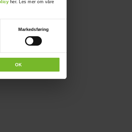
licy
her. Les mer om våre
Markedsføring
OK