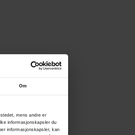
Om
tstedet, mens andre er
ilke informasjonskapsler du
yper informasjonskapsler, kan