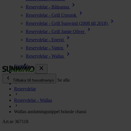
chevron_right
Reservdelar - Bålpanna
chevron_right
Reservdelar - Grill Urnorsk
chevron_right
Reservdelar - Grill Sunwind (2008 till 2018)
chevron_right
Reservdelar - Grill Jamie Oliver
chevron_right
Reservdelar - Energi
chevron_right
Reservdelar - Vatten
chevron_right
Reservdelar - Wallas
Startsida
close
chevron_left
Alla produkter
Se alla
Tillbaka till huvudmenyn
Reservdelar
chevron_right
Energi
Reservdelar - Wallas
chevron_right
Kök & Gasol
chevron_right
Wallas anslutningsnippel bränsle chassi
Värme
chevron_right
Art.nr 367118
Vatten