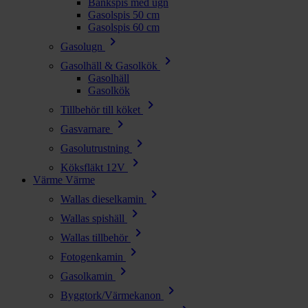
Bänkspis med ugn
Gasolspis 50 cm
Gasolspis 60 cm
chevron_right
Gasolugn
chevron_right
Gasolhäll & Gasolkök
Gasolhäll
Gasolkök
chevron_right
Tillbehör till köket
chevron_right
Gasvarnare
chevron_right
Gasolutrustning
chevron_right
Köksfläkt 12V
Värme
Värme
chevron_right
Wallas dieselkamin
chevron_right
Wallas spishäll
chevron_right
Wallas tillbehör
chevron_right
Fotogenkamin
chevron_right
Gasolkamin
chevron_right
Byggtork/Värmekanon