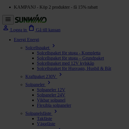
KAMPANJ - Köp 2 produkter - få 15% rabatt
menu
person
shopping_bag
Logga in
Gå till kassan
Energi
Energi
chevron_right
Solcellspaket
Solcellspaket för stuga - Kompletta
Solcellspaket för stuga – Grundpaket
Solcellspaket med 12V kylskåp
Solcellspaket för Husvagn, Husbil & Båt
chevron_right
Kraftpaket 230V
chevron_right
Solpaneler
Solpaneler 12V
Solpaneler 24V
Vikbar solpanel
Flexibla solpaneler
chevron_right
Solpanelsfäste
Takfäste
Väggfäste