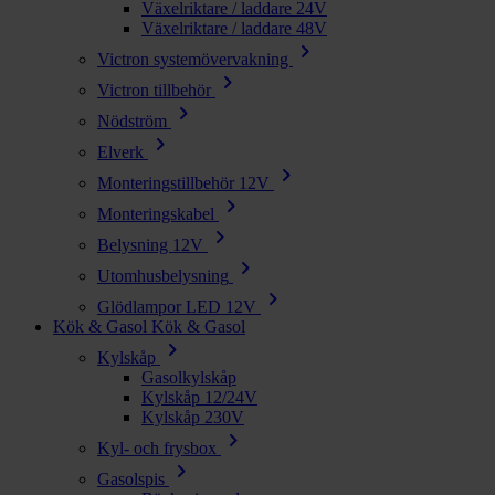
Växelriktare / laddare 24V
Växelriktare / laddare 48V
chevron_right
Victron systemövervakning
chevron_right
Victron tillbehör
chevron_right
Nödström
chevron_right
Elverk
chevron_right
Monteringstillbehör 12V
chevron_right
Monteringskabel
chevron_right
Belysning 12V
chevron_right
Utomhusbelysning
chevron_right
Glödlampor LED 12V
Kök & Gasol
Kök & Gasol
chevron_right
Kylskåp
Gasolkylskåp
Kylskåp 12/24V
Kylskåp 230V
chevron_right
Kyl- och frysbox
chevron_right
Gasolspis