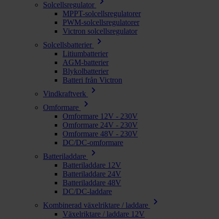
chevron_right
Solcellsregulator
MPPT-solcellsregulatorer
PWM-solcellsregulatorer
Victron solcellsregulator
chevron_right
Solcellsbatterier
Litiumbatterier
AGM-batterier
Blykolbatterier
Batteri från Victron
chevron_right
Vindkraftverk
chevron_right
Omformare
Omformare 12V - 230V
Omformare 24V - 230V
Omformare 48V - 230V
DC/DC-omformare
chevron_right
Batteriladdare
Batteriladdare 12V
Batteriladdare 24V
Batteriladdare 48V
DC/DC-laddare
chevron_right
Kombinerad växelriktare / laddare
Växelriktare / laddare 12V