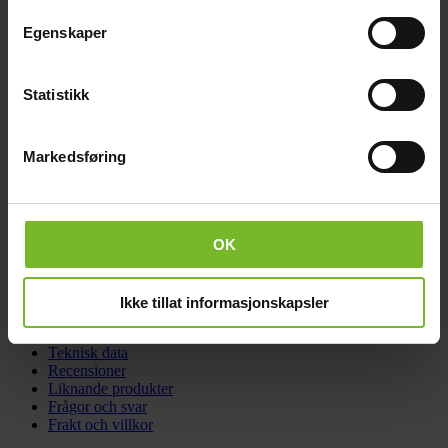
Egenskaper
Statistikk
Click & Collect
Fraktfritt till våra återförsäljare
Markedsføring
OK
Betala med Klarna
Ikke tillat informasjonskapsler
Få varorna först, betala sen
Teknisk data
Recensioner
Liknande produkter
Frågor och svar
Frakt och villkor