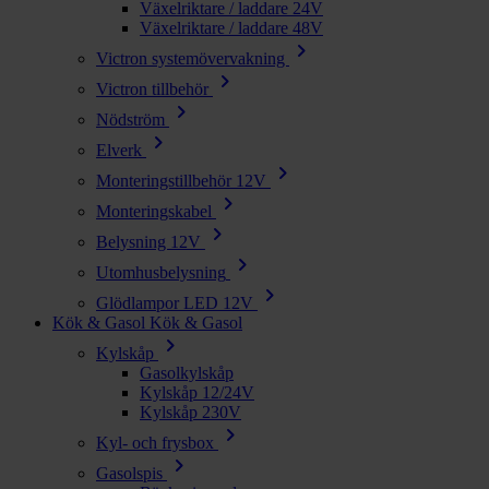
Växelriktare / laddare 24V
Växelriktare / laddare 48V
chevron_right
Victron systemövervakning
chevron_right
Victron tillbehör
chevron_right
Nödström
chevron_right
Elverk
chevron_right
Monteringstillbehör 12V
chevron_right
Monteringskabel
chevron_right
Belysning 12V
chevron_right
Utomhusbelysning
chevron_right
Glödlampor LED 12V
Kök & Gasol
Kök & Gasol
chevron_right
Kylskåp
Gasolkylskåp
Kylskåp 12/24V
Kylskåp 230V
chevron_right
Kyl- och frysbox
chevron_right
Gasolspis