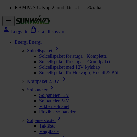
KAMPANJ - Köp 2 produkter - få 15% rabatt
menu
person
shopping_bag
Logga in
Gå till kassan
Energi
Energi
chevron_right
Solcellspaket
Solcellspaket för stuga - Kompletta
Solcellspaket för stuga – Grundpaket
Solcellspaket med 12V kylskåp
Solcellspaket för Husvagn, Husbil & Båt
chevron_right
Kraftpaket 230V
chevron_right
Solpaneler
Solpaneler 12V
Solpaneler 24V
Vikbar solpanel
Flexibla solpaneler
chevron_right
Solpanelsfäste
Takfäste
Väggfäste