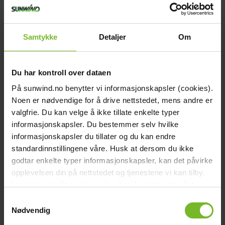
chevron_right
Wallas anslutningskabel panel
Toalett
chevron_right
Grill & Fritid
CC 3m
Lacanche
Samtykke
Detaljer
Om
chevron_right
Reservdelar
Köp fler få 15%
595,-
info
Du har kontroll over dataen
Erbjudandet gäller från 2026-07-09 till 2026-08-10
På sunwind.no benytter vi informasjonskapsler (cookies).
I lager. 2-5 arbetsdagar leveranstid.
Noen er nødvendige for å drive nettstedet, mens andre er
Köp produkt
Click & collect
valgfrie. Du kan velge å ikke tillate enkelte typer
Lägg till i jämförelse
informasjonskapsler. Du bestemmer selv hvilke
informasjonskapsler du tillater og du kan endre
standardinnstillingene våre. Husk at dersom du ikke
godtar enkelte typer informasjonskapsler, kan det påvirke
opplevelsen din på nettstedet og tjenestene vi kan tilby.
Les mer om vår
cookiepolicy
her. Les mer om våre
Bonus på alla köp
rutiner for
personvern
her.
Samtykkevalg
När du beställer på nätet
Nødvendig