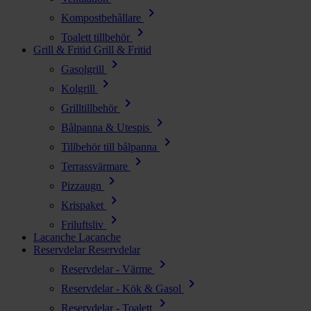
chevron_right
Kompostbehållare
chevron_right
Toalett tillbehör
Grill & Fritid
Grill & Fritid
chevron_right
Gasolgrill
chevron_right
Kolgrill
chevron_right
Grilltillbehör
chevron_right
Bålpanna & Utespis
chevron_right
Tillbehör till bålpanna
chevron_right
Terrassvärmare
chevron_right
Pizzaugn
chevron_right
Krispaket
chevron_right
Friluftsliv
Lacanche
Lacanche
Reservdelar
Reservdelar
chevron_right
Reservdelar - Värme
chevron_right
Reservdelar - Kök & Gasol
chevron_right
Reservdelar - Toalett