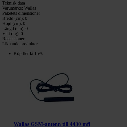
Teknisk data
Varumärke:
Wallas
Paketets dimensioner
Bredd (cm):
0
Höjd (cm):
0
Längd (cm):
0
Vikt (kg):
0
Recensioner
Liknande produkter
Köp fler få 15%
Wallas GSM-antenn till 4430 mfl