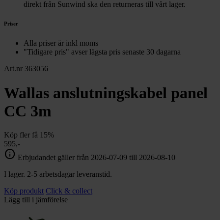
direkt från Sunwind ska den returneras till vårt lager.
Priser
Alla priser är inkl moms
"Tidigare pris" avser lägsta pris senaste 30 dagarna
Art.nr 363056
Wallas anslutningskabel panel
CC 3m
Köp fler få 15%
595,-
info
Erbjudandet gäller från 2026-07-09 till 2026-08-10
I lager. 2-5 arbetsdagar leveranstid.
Köp produkt
Click & collect
Lägg till i jämförelse