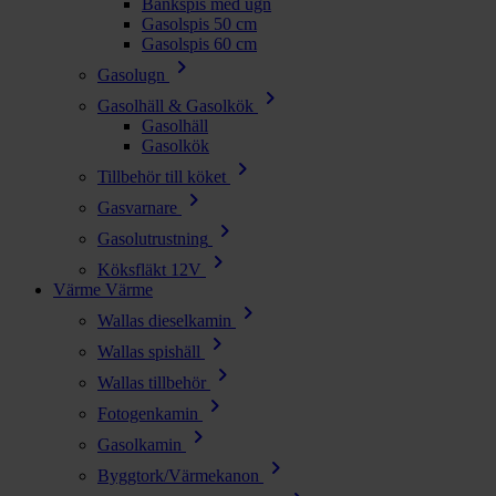
Bänkspis med ugn
Gasolspis 50 cm
Gasolspis 60 cm
chevron_right
Gasolugn
chevron_right
Gasolhäll & Gasolkök
Gasolhäll
Gasolkök
chevron_right
Tillbehör till köket
chevron_right
Gasvarnare
chevron_right
Gasolutrustning
chevron_right
Köksfläkt 12V
Värme
Värme
chevron_right
Wallas dieselkamin
chevron_right
Wallas spishäll
chevron_right
Wallas tillbehör
chevron_right
Fotogenkamin
chevron_right
Gasolkamin
chevron_right
Byggtork/Värmekanon