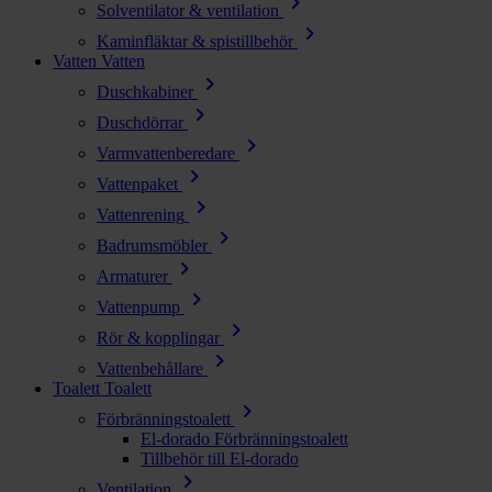
chevron_right
Solventilator & ventilation
chevron_right
Kaminfläktar & spistillbehör
Vatten
Vatten
chevron_right
Duschkabiner
chevron_right
Duschdörrar
chevron_right
Varmvattenberedare
chevron_right
Vattenpaket
chevron_right
Vattenrening
chevron_right
Badrumsmöbler
chevron_right
Armaturer
chevron_right
Vattenpump
chevron_right
Rör & kopplingar
chevron_right
Vattenbehållare
Toalett
Toalett
chevron_right
Förbränningstoalett
El-dorado Förbränningstoalett
Tillbehör till El-dorado
chevron_right
Ventilation