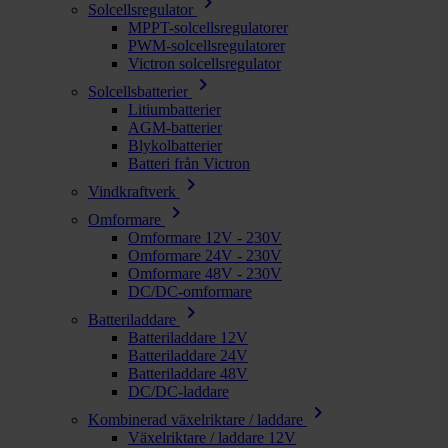
chevron_right
Solcellsregulator
MPPT-solcellsregulatorer
PWM-solcellsregulatorer
Victron solcellsregulator
chevron_right
Solcellsbatterier
Litiumbatterier
AGM-batterier
Blykolbatterier
Batteri från Victron
chevron_right
Vindkraftverk
chevron_right
Omformare
Omformare 12V - 230V
Omformare 24V - 230V
Omformare 48V - 230V
DC/DC-omformare
chevron_right
Batteriladdare
Batteriladdare 12V
Batteriladdare 24V
Batteriladdare 48V
DC/DC-laddare
chevron_right
Kombinerad växelriktare / laddare
Växelriktare / laddare 12V