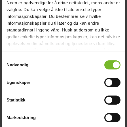
chevron_right
Kabelset Wallas CC GSM
Toalett
Noen er nødvendige for å drive nettstedet, mens andre er
chevron_right
valgfrie. Du kan velge å ikke tillate enkelte typer
Grill & Fritid
informasjonskapsler. Du bestemmer selv hvilke
Lacanche
Kabel till Wallas CC. Från fjärrstyrning till kontrollpanel
chevron_right
informasjonskapsler du tillater og du kan endre
Köp fler få 15%
Reservdelar
995,-
standardinnstillingene våre. Husk at dersom du ikke
info
Erbjudandet gäller från 2026-07-09 till 2026-08-10
godtar enkelte typer informasjonskapsler, kan det påvirke
opplevelsen din på nettstedet og tjenestene vi kan tilby.
I lager. 2-5 arbetsdagar leveranstid.
Les mer om vår
cookiepolicy
her. Les mer om våre
Köp produkt
Click & collect
rutiner for
personvern
her.
Samtykkevalg
Lägg till i jämförelse
Nødvendig
Egenskaper
Statistikk
Bonus på alla köp
När du beställer på nätet
Markedsføring