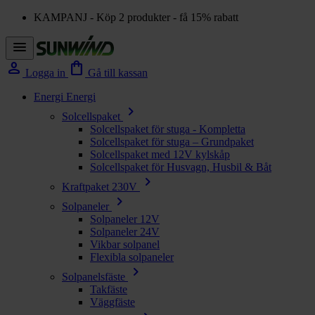
KAMPANJ - Köp 2 produkter - få 15% rabatt
menu
person
shopping_bag
Logga in
Gå till kassan
Energi
Energi
chevron_right
Solcellspaket
Solcellspaket för stuga - Kompletta
Solcellspaket för stuga – Grundpaket
Solcellspaket med 12V kylskåp
Solcellspaket för Husvagn, Husbil & Båt
chevron_right
Kraftpaket 230V
chevron_right
Solpaneler
Solpaneler 12V
Solpaneler 24V
Vikbar solpanel
Flexibla solpaneler
chevron_right
Solpanelsfäste
Takfäste
Väggfäste