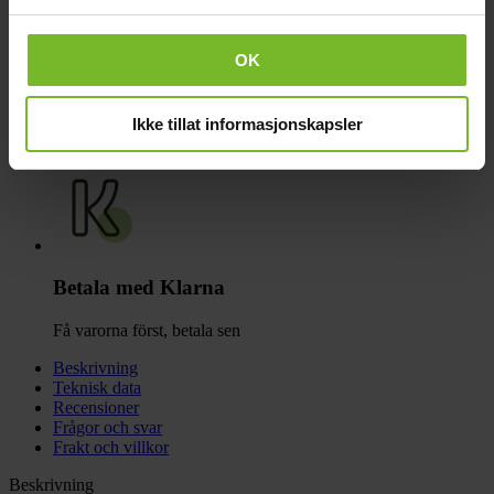
OK
Click & Collect
Ikke tillat informasjonskapsler
Fraktfritt till våra återförsäljare
Betala med Klarna
Få varorna först, betala sen
Beskrivning
Teknisk data
Recensioner
Frågor och svar
Frakt och villkor
Beskrivning