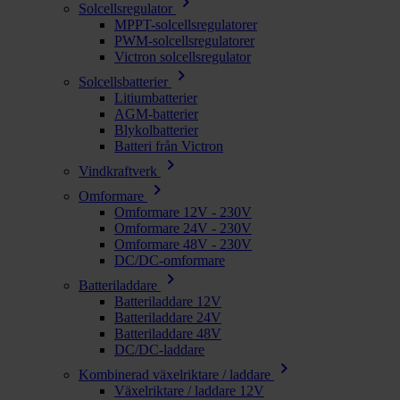
chevron_right
Solcellsregulator
MPPT-solcellsregulatorer
PWM-solcellsregulatorer
Victron solcellsregulator
chevron_right
Solcellsbatterier
Litiumbatterier
AGM-batterier
Blykolbatterier
Batteri från Victron
chevron_right
Vindkraftverk
chevron_right
Omformare
Omformare 12V - 230V
Omformare 24V - 230V
Omformare 48V - 230V
DC/DC-omformare
chevron_right
Batteriladdare
Batteriladdare 12V
Batteriladdare 24V
Batteriladdare 48V
DC/DC-laddare
chevron_right
Kombinerad växelriktare / laddare
Växelriktare / laddare 12V