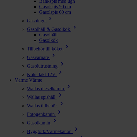
Bänkspis med ugn
Gasolspis 50 cm
Gasolspis 60 cm
chevron_right
Gasolugn
chevron_right
Gasolhäll & Gasolkök
Gasolhäll
Gasolkök
chevron_right
Tillbehör till köket
chevron_right
Gasvarnare
chevron_right
Gasolutrustning
chevron_right
Köksfläkt 12V
Värme
Värme
chevron_right
Wallas dieselkamin
chevron_right
Wallas spishäll
chevron_right
Wallas tillbehör
chevron_right
Fotogenkamin
chevron_right
Gasolkamin
chevron_right
Byggtork/Värmekanon