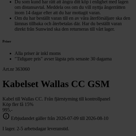
Du som kund har rätt att ångra ditt köp i enlighet med lagen
om distansavtal. Meddela oss om du vill nyttja ångerrätten
inom 14 dagar efter att du har mottagit varan.
Om du har beställt varan till en av våra återförsäljare ska den
lämnas tillbaka och återbetalas där. Har du beställt varan
direkt från Sunwind ska den returneras till vårt lager.
Priser
Alla priser är inkl moms
"Tidigare pris" avser lägsta pris senaste 30 dagarna
Art.nr 363060
Kabelset Wallas CC GSM
Kabel till Wallas CC. Från fjärrstyrning till kontrollpanel
Köp fler få 15%
995,-
info
Erbjudandet gäller från 2026-07-09 till 2026-08-10
I lager. 2-5 arbetsdagar leveranstid.