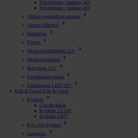
Växelriktare / laddare 24V
Växelriktare / laddare 48V
chevron_right
Victron systemövervakning
chevron_right
Victron tillbehör
chevron_right
Nödström
chevron_right
Elverk
chevron_right
Monteringstillbehör 12V
chevron_right
Monteringskabel
chevron_right
Belysning 12V
chevron_right
Utomhusbelysning
chevron_right
Glödlampor LED 12V
Kök & Gasol
Kök & Gasol
chevron_right
Kylskåp
Gasolkylskåp
Kylskåp 12/24V
Kylskåp 230V
chevron_right
Kyl- och frysbox
chevron_right
Gasolspis