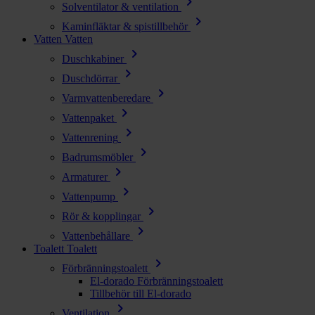
chevron_right
Solventilator & ventilation
chevron_right
Kaminfläktar & spistillbehör
Vatten
Vatten
chevron_right
Duschkabiner
chevron_right
Duschdörrar
chevron_right
Varmvattenberedare
chevron_right
Vattenpaket
chevron_right
Vattenrening
chevron_right
Badrumsmöbler
chevron_right
Armaturer
chevron_right
Vattenpump
chevron_right
Rör & kopplingar
chevron_right
Vattenbehållare
Toalett
Toalett
chevron_right
Förbränningstoalett
El-dorado Förbränningstoalett
Tillbehör till El-dorado
chevron_right
Ventilation