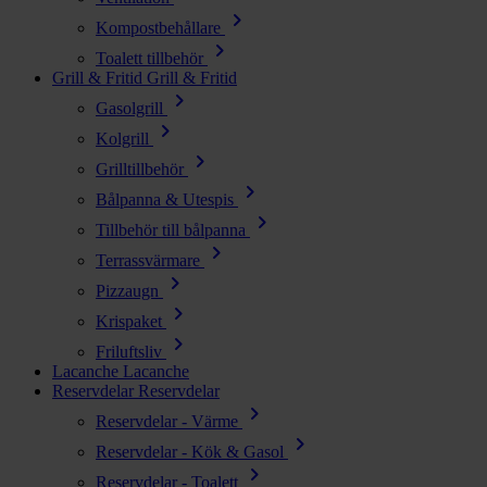
chevron_right
Kompostbehållare
chevron_right
Toalett tillbehör
Grill & Fritid
Grill & Fritid
chevron_right
Gasolgrill
chevron_right
Kolgrill
chevron_right
Grilltillbehör
chevron_right
Bålpanna & Utespis
chevron_right
Tillbehör till bålpanna
chevron_right
Terrassvärmare
chevron_right
Pizzaugn
chevron_right
Krispaket
chevron_right
Friluftsliv
Lacanche
Lacanche
Reservdelar
Reservdelar
chevron_right
Reservdelar - Värme
chevron_right
Reservdelar - Kök & Gasol
chevron_right
Reservdelar - Toalett