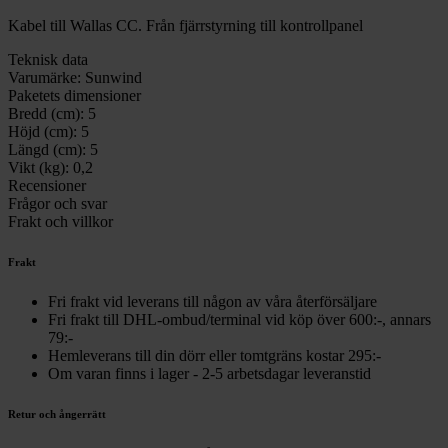
Kabel till Wallas CC. Från fjärrstyrning till kontrollpanel
Teknisk data
Varumärke:
Sunwind
Paketets dimensioner
Bredd (cm):
5
Höjd (cm):
5
Längd (cm):
5
Vikt (kg):
0,2
Recensioner
Frågor och svar
Frakt och villkor
Frakt
Fri frakt vid leverans till någon av våra återförsäljare
Fri frakt till DHL-ombud/terminal vid köp över 600:-, annars
79:-
Hemleverans till din dörr eller tomtgräns kostar 295:-
Om varan finns i lager - 2-5 arbetsdagar leveranstid
Retur och ångerrätt