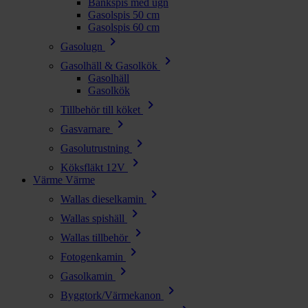
Bänkspis med ugn
Gasolspis 50 cm
Gasolspis 60 cm
chevron_right
Gasolugn
chevron_right
Gasolhäll & Gasolkök
Gasolhäll
Gasolkök
chevron_right
Tillbehör till köket
chevron_right
Gasvarnare
chevron_right
Gasolutrustning
chevron_right
Köksfläkt 12V
Värme
Värme
chevron_right
Wallas dieselkamin
chevron_right
Wallas spishäll
chevron_right
Wallas tillbehör
chevron_right
Fotogenkamin
chevron_right
Gasolkamin
chevron_right
Byggtork/Värmekanon