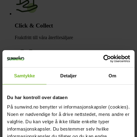
Click & Collect
Fraktfritt till våra återförsäljare
Samtykke
Detaljer
Om
Betala med Klarna
Få varorna först, betala sen
Du har kontroll over dataen
Beskrivning
På sunwind.no benytter vi informasjonskapsler (cookies).
Teknisk data
Recensioner
Noen er nødvendige for å drive nettstedet, mens andre er
Tillbehör
valgfrie. Du kan velge å ikke tillate enkelte typer
Liknande produkter
informasjonskapsler. Du bestemmer selv hvilke
Frågor och svar
Frakt och villkor
informasjonskapsler du tillater og du kan endre