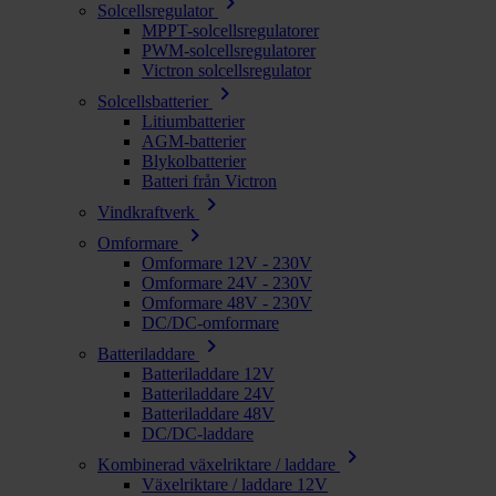
chevron_right
Solcellsregulator
MPPT-solcellsregulatorer
PWM-solcellsregulatorer
Victron solcellsregulator
chevron_right
Solcellsbatterier
Litiumbatterier
AGM-batterier
Blykolbatterier
Batteri från Victron
chevron_right
Vindkraftverk
chevron_right
Omformare
Omformare 12V - 230V
Omformare 24V - 230V
Omformare 48V - 230V
DC/DC-omformare
chevron_right
Batteriladdare
Batteriladdare 12V
Batteriladdare 24V
Batteriladdare 48V
DC/DC-laddare
chevron_right
Kombinerad växelriktare / laddare
Växelriktare / laddare 12V