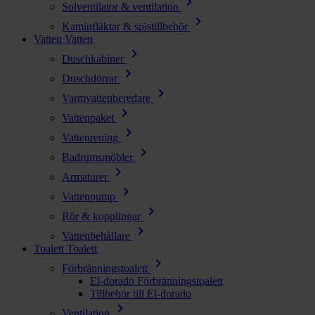
chevron_right
Solventilator & ventilation
chevron_right
Kaminfläktar & spistillbehör
Vatten
Vatten
chevron_right
Duschkabiner
chevron_right
Duschdörrar
chevron_right
Varmvattenberedare
chevron_right
Vattenpaket
chevron_right
Vattenrening
chevron_right
Badrumsmöbler
chevron_right
Armaturer
chevron_right
Vattenpump
chevron_right
Rör & kopplingar
chevron_right
Vattenbehållare
Toalett
Toalett
chevron_right
Förbränningstoalett
El-dorado Förbränningstoalett
Tillbehör till El-dorado
chevron_right
Ventilation