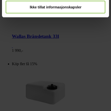
Ikke tillat informasjonskapsler
Wallas Bränsletank 33l
1 990,-
Köp fler få 15%