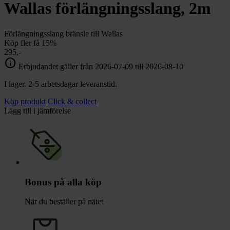
chevron_right
Wallas förlängningsslang, 2m
Toalett
chevron_right
Grill & Fritid
Lacanche
Förlängningsslang bränsle till Wallas
chevron_right
Köp fler få 15%
Reservdelar
295,-
info
Erbjudandet gäller från 2026-07-09 till 2026-08-10
I lager. 2-5 arbetsdagar leveranstid.
Köp produkt
Click & collect
Lägg till i jämförelse
Bonus på alla köp
När du beställer på nätet