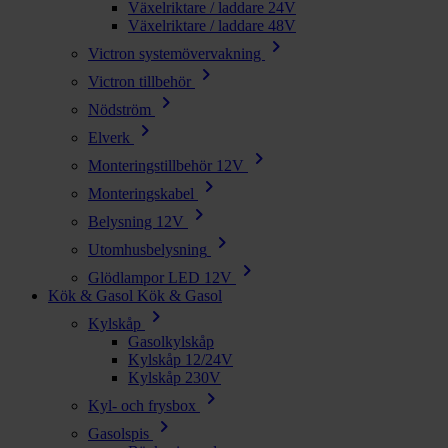
Växelriktare / laddare 24V
Växelriktare / laddare 48V
chevron_right
Victron systemövervakning
chevron_right
Victron tillbehör
chevron_right
Nödström
chevron_right
Elverk
chevron_right
Monteringstillbehör 12V
chevron_right
Monteringskabel
chevron_right
Belysning 12V
chevron_right
Utomhusbelysning
chevron_right
Glödlampor LED 12V
Kök & Gasol
Kök & Gasol
chevron_right
Kylskåp
Gasolkylskåp
Kylskåp 12/24V
Kylskåp 230V
chevron_right
Kyl- och frysbox
chevron_right
Gasolspis