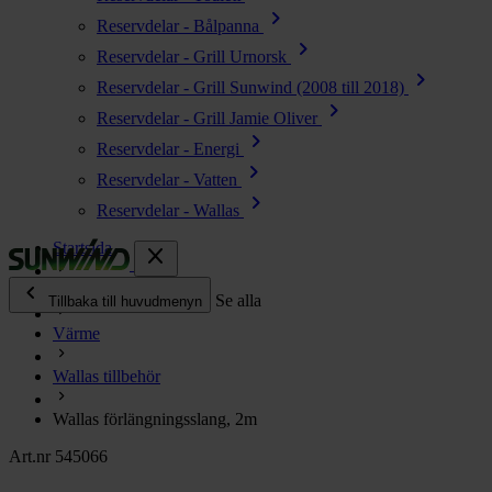
chevron_right
Reservdelar - Bålpanna
chevron_right
Reservdelar - Grill Urnorsk
chevron_right
Reservdelar - Grill Sunwind (2008 till 2018)
chevron_right
Reservdelar - Grill Jamie Oliver
chevron_right
Reservdelar - Energi
chevron_right
Reservdelar - Vatten
chevron_right
Reservdelar - Wallas
Startsida
close
chevron_left
Alla produkter
Se alla
Tillbaka till huvudmenyn
Värme
chevron_right
Energi
Wallas tillbehör
chevron_right
Kök & Gasol
chevron_right
Wallas förlängningsslang, 2m
Värme
chevron_right
Art.nr 545066
Vatten