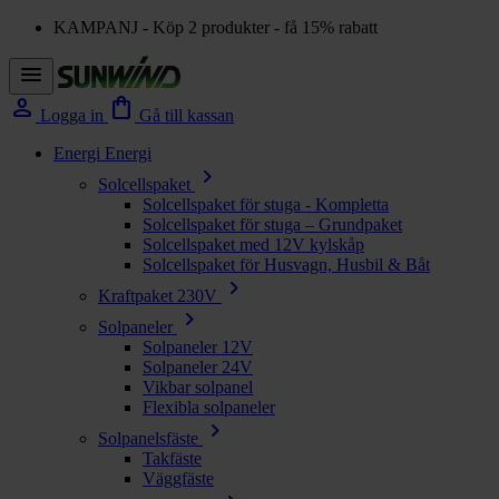
KAMPANJ - Köp 2 produkter - få 15% rabatt
menu
person
shopping_bag
Logga in
Gå till kassan
Energi
Energi
chevron_right
Solcellspaket
Solcellspaket för stuga - Kompletta
Solcellspaket för stuga – Grundpaket
Solcellspaket med 12V kylskåp
Solcellspaket för Husvagn, Husbil & Båt
chevron_right
Kraftpaket 230V
chevron_right
Solpaneler
Solpaneler 12V
Solpaneler 24V
Vikbar solpanel
Flexibla solpaneler
chevron_right
Solpanelsfäste
Takfäste
Väggfäste