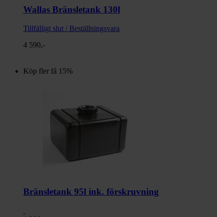
Wallas Bränsletank 130l
Tillfälligt slut / Beställningsvara
4 590,-
Köp fler få 15%
Bränsletank 95l ink. förskruvning