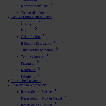
chevron_right
Kompostbehållare
chevron_right
Toalett tillbehör
Grill & Fritid
Grill & Fritid
chevron_right
Gasolgrill
chevron_right
Kolgrill
chevron_right
Grilltillbehör
chevron_right
Bålpanna & Utespis
chevron_right
Tillbehör till bålpanna
chevron_right
Terrassvärmare
chevron_right
Pizzaugn
chevron_right
Krispaket
chevron_right
Friluftsliv
Lacanche
Lacanche
Reservdelar
Reservdelar
chevron_right
Reservdelar - Värme
chevron_right
Reservdelar - Kök & Gasol
chevron_right
Reservdelar - Toalett