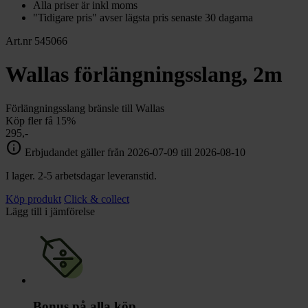
Alla priser är inkl moms
"Tidigare pris" avser lägsta pris senaste 30 dagarna
Art.nr 545066
Wallas förlängningsslang, 2m
Förlängningsslang bränsle till Wallas
Köp fler få 15%
295,-
info
Erbjudandet gäller från 2026-07-09 till 2026-08-10
I lager. 2-5 arbetsdagar leveranstid.
Köp produkt
Click & collect
Lägg till i jämförelse
Bonus på alla köp