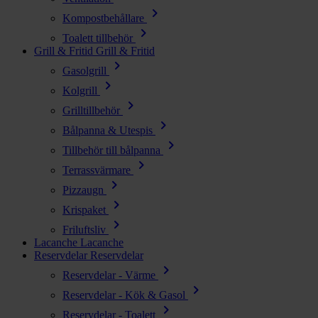
chevron_right
Kompostbehållare
chevron_right
Toalett tillbehör
Grill & Fritid
Grill & Fritid
chevron_right
Gasolgrill
chevron_right
Kolgrill
chevron_right
Grilltillbehör
chevron_right
Bålpanna & Utespis
chevron_right
Tillbehör till bålpanna
chevron_right
Terrassvärmare
chevron_right
Pizzaugn
chevron_right
Krispaket
chevron_right
Friluftsliv
Lacanche
Lacanche
Reservdelar
Reservdelar
chevron_right
Reservdelar - Värme
chevron_right
Reservdelar - Kök & Gasol
chevron_right
Reservdelar - Toalett