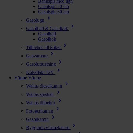
Bänkspis med ugn
Gasolspis 50 cm
Gasolspis 60 cm
chevron_right
Gasolugn
chevron_right
Gasolhäll & Gasolkök
Gasolhäll
Gasolkök
chevron_right
Tillbehör till köket
chevron_right
Gasvarnare
chevron_right
Gasolutrustning
chevron_right
Köksfläkt 12V
Värme
Värme
chevron_right
Wallas dieselkamin
chevron_right
Wallas spishäll
chevron_right
Wallas tillbehör
chevron_right
Fotogenkamin
chevron_right
Gasolkamin
chevron_right
Byggtork/Värmekanon