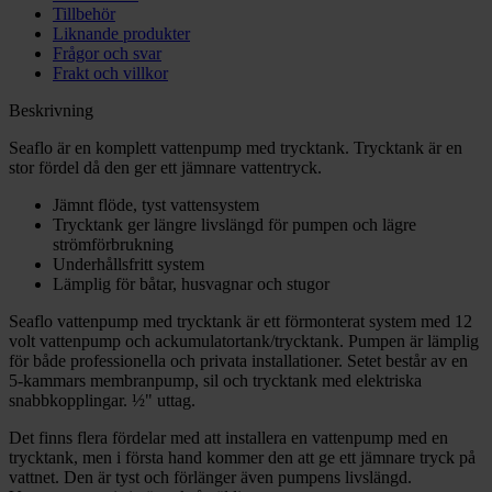
Tillbehör
Liknande produkter
Frågor och svar
Frakt och villkor
Beskrivning
Seaflo är en komplett vattenpump med trycktank. Trycktank är en
stor fördel då den ger ett jämnare vattentryck.
Jämnt flöde, tyst vattensystem
Trycktank ger längre livslängd för pumpen och lägre
strömförbrukning
Underhållsfritt system
Lämplig för båtar, husvagnar och stugor
Seaflo vattenpump med trycktank är ett förmonterat system med 12
volt vattenpump och ackumulatortank/trycktank. Pumpen är lämplig
för både professionella och privata installationer. Setet består av en
5-kammars membranpump, sil och trycktank med elektriska
snabbkopplingar. ½" uttag.
Det finns flera fördelar med att installera en vattenpump med en
trycktank, men i första hand kommer den att ge ett jämnare tryck på
vattnet. Den är tyst och förlänger även pumpens livslängd.