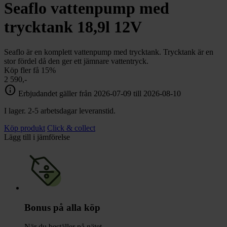
chevron_right
Seaflo vattenpump med
Toalett
chevron_right
Grill & Fritid
trycktank 18,9l 12V
Lacanche
chevron_right
Reservdelar
Seaflo är en komplett vattenpump med trycktank. Trycktank är en
stor fördel då den ger ett jämnare vattentryck.
Köp fler få 15%
2 590,-
info
Erbjudandet gäller från 2026-07-09 till 2026-08-10
I lager. 2-5 arbetsdagar leveranstid.
Köp produkt
Click & collect
Lägg till i jämförelse
Bonus på alla köp
När du beställer på nätet