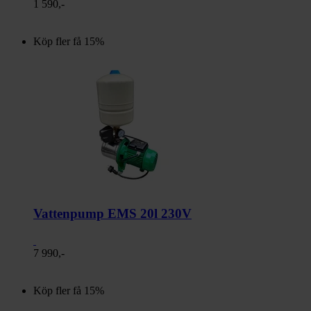
1 590,-
Köp fler få 15%
Vattenpump EMS 20l 230V
7 990,-
Köp fler få 15%