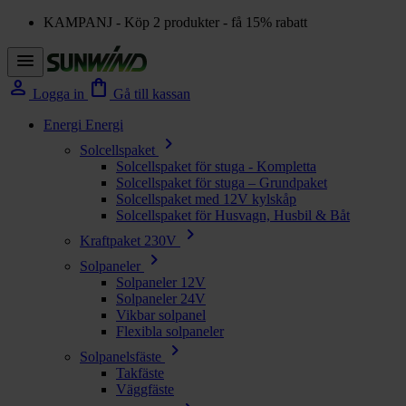
KAMPANJ - Köp 2 produkter - få 15% rabatt
menu
person
shopping_bag
Logga in
Gå till kassan
Energi
Energi
chevron_right
Solcellspaket
Solcellspaket för stuga - Kompletta
Solcellspaket för stuga – Grundpaket
Solcellspaket med 12V kylskåp
Solcellspaket för Husvagn, Husbil & Båt
chevron_right
Kraftpaket 230V
chevron_right
Solpaneler
Solpaneler 12V
Solpaneler 24V
Vikbar solpanel
Flexibla solpaneler
chevron_right
Solpanelsfäste
Takfäste
Väggfäste