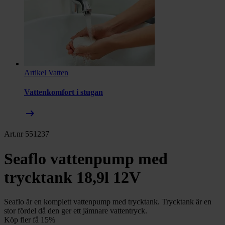
Artikel
Vatten
Vattenkomfort i stugan
arrow_right_alt
Art.nr 551237
Seaflo vattenpump med
trycktank 18,9l 12V
Seaflo är en komplett vattenpump med trycktank. Trycktank är en
stor fördel då den ger ett jämnare vattentryck.
Köp fler få 15%