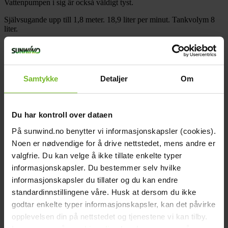
Vattenpumpen i sig är också väldigt tyst.
Självsugande upp till 1,8 meter. 18,9 liter per minut. Tankvolym 8
liter.
Teknisk data
Bredd (cm):
36,7
Höjd (cm):
35,4
Djup (cm):
26,6
Samtykke
Detaljer
Om
Vikt (kg):
5,4
Strömförbrukning:
8A
Spänning:
12V
Pumptyp:
Membran
Du har kontroll over dataen
Vattentryck:
4,2 bar
Sughöjd:
Självsugande 1,8 m
På sunwind.no benytter vi informasjonskapsler (cookies).
Effekt:
84W
Noen er nødvendige for å drive nettstedet, mens andre er
Anslutning:
1/2"
valgfrie. Du kan velge å ikke tillate enkelte typer
Varumärke:
Sunwind
Paketets dimensioner
informasjonskapsler. Du bestemmer selv hvilke
Bredd (cm):
28,7
informasjonskapsler du tillater og du kan endre
Höjd (cm):
41
standardinnstillingene våre. Husk at dersom du ikke
Längd (cm):
42,2
Vikt (kg):
6,6
godtar enkelte typer informasjonskapsler, kan det påvirke
Dokument
opplevelsen din på nettstedet og tjenestene vi kan tilby.
picture_as_pdf
551237_bruksanvisning_all.pdf