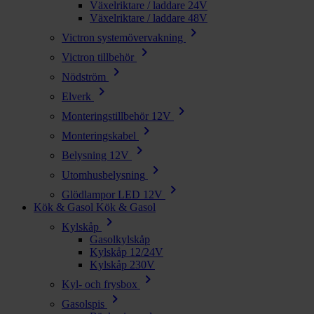
Växelriktare / laddare 24V
Växelriktare / laddare 48V
chevron_right
Victron systemövervakning
chevron_right
Victron tillbehör
chevron_right
Nödström
chevron_right
Elverk
chevron_right
Monteringstillbehör 12V
chevron_right
Monteringskabel
chevron_right
Belysning 12V
chevron_right
Utomhusbelysning
chevron_right
Glödlampor LED 12V
Kök & Gasol
Kök & Gasol
chevron_right
Kylskåp
Gasolkylskåp
Kylskåp 12/24V
Kylskåp 230V
chevron_right
Kyl- och frysbox
chevron_right
Gasolspis