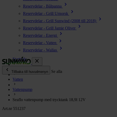
chevron_right
Reservdelar - Bålpanna
chevron_right
Reservdelar - Grill Urnorsk
chevron_right
Reservdelar - Grill Sunwind (2008 till 2018)
chevron_right
Reservdelar - Grill Jamie Oliver
chevron_right
Reservdelar - Energi
chevron_right
Reservdelar - Vatten
chevron_right
Reservdelar - Wallas
Startsida
close
chevron_left
Alla produkter
Se alla
Tillbaka till huvudmenyn
Vatten
chevron_right
Energi
Vattenpump
chevron_right
Kök & Gasol
chevron_right
Seaflo vattenpump med trycktank 18,9l 12V
Värme
chevron_right
Art.nr 551237
Vatten