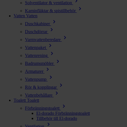
chevron_right
Solventilator & ventilation
chevron_right
Kaminfläktar & spistillbehör
Vatten
Vatten
chevron_right
Duschkabiner
chevron_right
Duschdörrar
chevron_right
Varmvattenberedare
chevron_right
Vattenpaket
chevron_right
Vattenrening
chevron_right
Badrumsmöbler
chevron_right
Armaturer
chevron_right
Vattenpump
chevron_right
Rör & kopplingar
chevron_right
Vattenbehållare
Toalett
Toalett
chevron_right
Förbränningstoalett
El-dorado Förbränningstoalett
Tillbehör till El-dorado
chevron_right
Ventilation