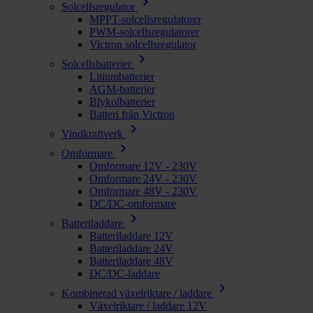
chevron_right
Solcellsregulator
MPPT-solcellsregulatorer
PWM-solcellsregulatorer
Victron solcellsregulator
chevron_right
Solcellsbatterier
Litiumbatterier
AGM-batterier
Blykolbatterier
Batteri från Victron
chevron_right
Vindkraftverk
chevron_right
Omformare
Omformare 12V - 230V
Omformare 24V - 230V
Omformare 48V - 230V
DC/DC-omformare
chevron_right
Batteriladdare
Batteriladdare 12V
Batteriladdare 24V
Batteriladdare 48V
DC/DC-laddare
chevron_right
Kombinerad växelriktare / laddare
Växelriktare / laddare 12V