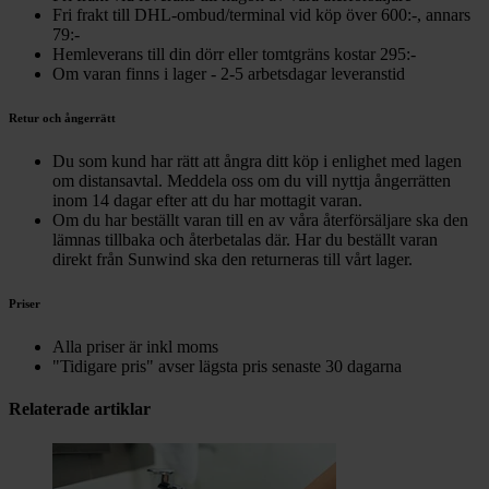
Fri frakt till DHL-ombud/terminal vid köp över 600:-, annars
79:-
Hemleverans till din dörr eller tomtgräns kostar 295:-
Om varan finns i lager - 2-5 arbetsdagar leveranstid
Retur och ångerrätt
Du som kund har rätt att ångra ditt köp i enlighet med lagen
om distansavtal. Meddela oss om du vill nyttja ångerrätten
inom 14 dagar efter att du har mottagit varan.
Om du har beställt varan till en av våra återförsäljare ska den
lämnas tillbaka och återbetalas där. Har du beställt varan
direkt från Sunwind ska den returneras till vårt lager.
Priser
Alla priser är inkl moms
"Tidigare pris" avser lägsta pris senaste 30 dagarna
Relaterade artiklar