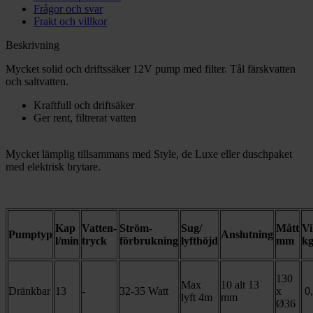
Frågor och svar
Frakt och villkor
Beskrivning
Mycket solid och driftssäker 12V pump med filter. Tål färskvatten
och saltvatten.
Kraftfull och driftsäker
Ger rent, filtrerat vatten
Mycket lämplig tillsammans med Style, de Luxe eller duschpaket
med elektrisk brytare.
Kap
Vatten-
Ström-
Sug/
Mått
Vi
Pumptyp
Anslutning
l/min
tryck
förbrukning
lyfthöjd
mm
k
130
Max
10 alt 13
Dränkbar
13
-
32-35 Watt
x
0,
lyft 4m
mm
Ø36