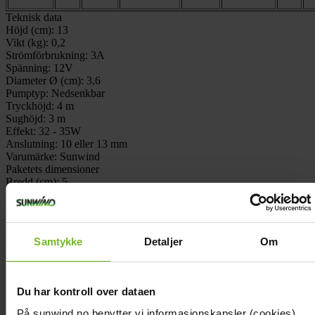
Teknisk data
Höjd (cm):
13
Vikt (kg):
0,2
Strömförbrukning:
3A
Spänning:
12V
Diameter Ø (cm):
3,6
Pumptyp:
Nedsenkbar
Tryckhöjd:
4 m
Sughöjd:
3 m
Effekt:
32 - 35W
Anslutning:
10 eller 13 mm
Varumärke:
Sunwind
Paketets dimensioner
Bredd (cm):
5
Höjd (cm):
20
Längd (cm):
8
Vikt (kg):
0,2
Recensioner
Samtykke
Detaljer
Om
Tillbehör
Köp fler få 15%
Du har kontroll over dataen
På sunwind.no benytter vi informasjonskapsler (cookies).