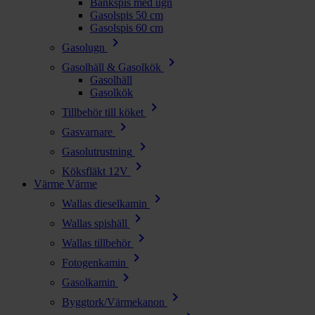
Bänkspis med ugn
Gasolspis 50 cm
Gasolspis 60 cm
chevron_right
Gasolugn
chevron_right
Gasolhäll & Gasolkök
Gasolhäll
Gasolkök
chevron_right
Tillbehör till köket
chevron_right
Gasvarnare
chevron_right
Gasolutrustning
chevron_right
Köksfläkt 12V
Värme
Värme
chevron_right
Wallas dieselkamin
chevron_right
Wallas spishäll
chevron_right
Wallas tillbehör
chevron_right
Fotogenkamin
chevron_right
Gasolkamin
chevron_right
Byggtork/Värmekanon