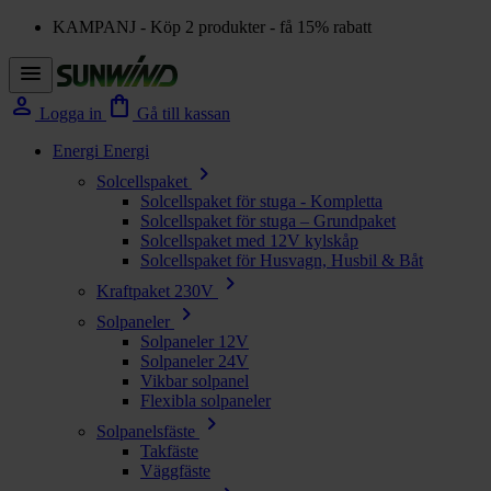
KAMPANJ - Köp 2 produkter - få 15% rabatt
menu
person
shopping_bag
Logga in
Gå till kassan
Energi
Energi
chevron_right
Solcellspaket
Solcellspaket för stuga - Kompletta
Solcellspaket för stuga – Grundpaket
Solcellspaket med 12V kylskåp
Solcellspaket för Husvagn, Husbil & Båt
chevron_right
Kraftpaket 230V
chevron_right
Solpaneler
Solpaneler 12V
Solpaneler 24V
Vikbar solpanel
Flexibla solpaneler
chevron_right
Solpanelsfäste
Takfäste
Väggfäste