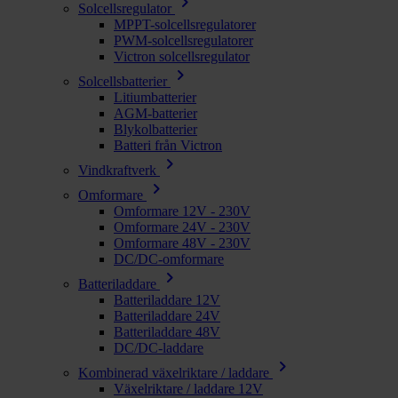
chevron_right
Solcellsregulator
MPPT-solcellsregulatorer
PWM-solcellsregulatorer
Victron solcellsregulator
chevron_right
Solcellsbatterier
Litiumbatterier
AGM-batterier
Blykolbatterier
Batteri från Victron
chevron_right
Vindkraftverk
chevron_right
Omformare
Omformare 12V - 230V
Omformare 24V - 230V
Omformare 48V - 230V
DC/DC-omformare
chevron_right
Batteriladdare
Batteriladdare 12V
Batteriladdare 24V
Batteriladdare 48V
DC/DC-laddare
chevron_right
Kombinerad växelriktare / laddare
Växelriktare / laddare 12V