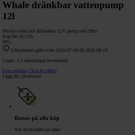
chevron_right
Whale dränkbar vattenpump
Toalett
chevron_right
Grill & Fritid
12l
Lacanche
chevron_right
Reservdelar
Mycket solid och driftssäker 12V pump med filter.
Köp fler få 15%
695,-
info
Erbjudandet gäller från 2026-07-09 till 2026-08-10
I lager. 2-5 arbetsdagar leveranstid.
Köp produkt
Click & collect
Lägg till i jämförelse
Bonus på alla köp
När du beställer på nätet