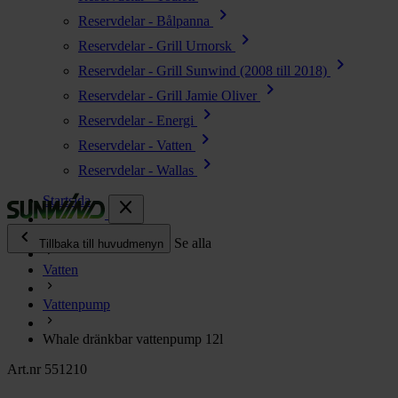
chevron_right
Reservdelar - Bålpanna
chevron_right
Reservdelar - Grill Urnorsk
chevron_right
Reservdelar - Grill Sunwind (2008 till 2018)
chevron_right
Reservdelar - Grill Jamie Oliver
chevron_right
Reservdelar - Energi
chevron_right
Reservdelar - Vatten
chevron_right
Reservdelar - Wallas
Startsida
close
chevron_left
Alla produkter
Se alla
Tillbaka till huvudmenyn
Vatten
chevron_right
Energi
Vattenpump
chevron_right
Kök & Gasol
chevron_right
Whale dränkbar vattenpump 12l
Värme
chevron_right
Art.nr 551210
Vatten