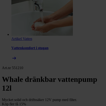
Artikel
Vatten
Vattenkomfort i stugan
arrow_right_alt
Art.nr 551210
Whale dränkbar vattenpump
12l
Mycket solid och driftssäker 12V pump med filter.
Köp fler få 15%