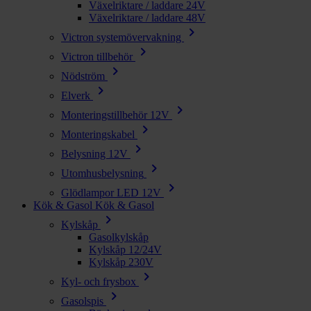
Växelriktare / laddare 24V
Växelriktare / laddare 48V
chevron_right
Victron systemövervakning
chevron_right
Victron tillbehör
chevron_right
Nödström
chevron_right
Elverk
chevron_right
Monteringstillbehör 12V
chevron_right
Monteringskabel
chevron_right
Belysning 12V
chevron_right
Utomhusbelysning
chevron_right
Glödlampor LED 12V
Kök & Gasol
Kök & Gasol
chevron_right
Kylskåp
Gasolkylskåp
Kylskåp 12/24V
Kylskåp 230V
chevron_right
Kyl- och frysbox
chevron_right
Gasolspis