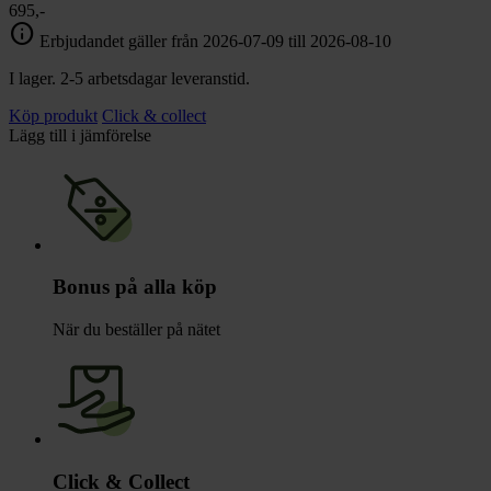
695,-
info
Erbjudandet gäller från 2026-07-09 till 2026-08-10
I lager. 2-5 arbetsdagar leveranstid.
Köp produkt
Click & collect
Lägg till i jämförelse
Bonus på alla köp
När du beställer på nätet
Click & Collect