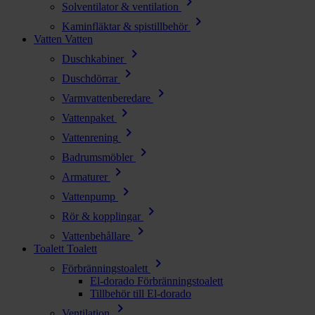
chevron_right
Solventilator & ventilation
chevron_right
Kaminfläktar & spistillbehör
Vatten
Vatten
chevron_right
Duschkabiner
chevron_right
Duschdörrar
chevron_right
Varmvattenberedare
chevron_right
Vattenpaket
chevron_right
Vattenrening
chevron_right
Badrumsmöbler
chevron_right
Armaturer
chevron_right
Vattenpump
chevron_right
Rör & kopplingar
chevron_right
Vattenbehållare
Toalett
Toalett
chevron_right
Förbränningstoalett
El-dorado Förbränningstoalett
Tillbehör till El-dorado
chevron_right
Ventilation