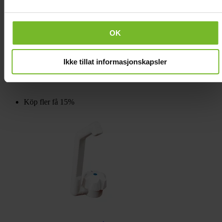
OK
Vattenkran Deluxe, krom
Ikke tillat informasjonskapsler
1 090,-
Köp fler få 15%