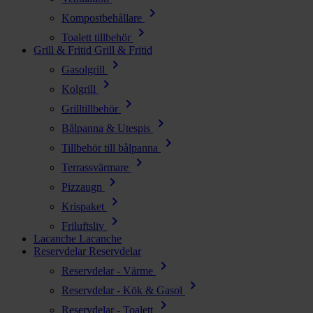
chevron_right
Kompostbehållare
chevron_right
Toalett tillbehör
Grill & Fritid
Grill & Fritid
chevron_right
Gasolgrill
chevron_right
Kolgrill
chevron_right
Grilltillbehör
chevron_right
Bålpanna & Utespis
chevron_right
Tillbehör till bålpanna
chevron_right
Terrassvärmare
chevron_right
Pizzaugn
chevron_right
Krispaket
chevron_right
Friluftsliv
Lacanche
Lacanche
Reservdelar
Reservdelar
chevron_right
Reservdelar - Värme
chevron_right
Reservdelar - Kök & Gasol
chevron_right
Reservdelar - Toalett