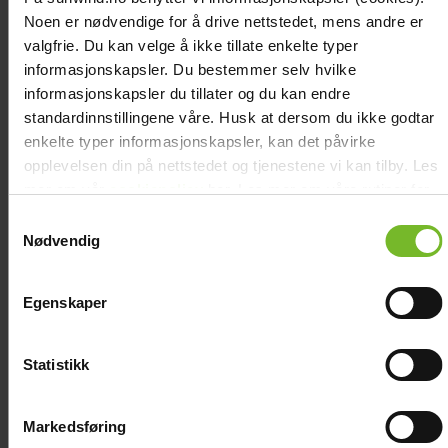
Noen er nødvendige for å drive nettstedet, mens andre er
valgfrie. Du kan velge å ikke tillate enkelte typer
informasjonskapsler. Du bestemmer selv hvilke
informasjonskapsler du tillater og du kan endre
standardinnstillingene våre. Husk at dersom du ikke godtar
enkelte typer informasjonskapsler, kan det påvirke
opplevelsen din på nettstedet og tjenestene vi kan tilby. Les
Vattenkran Deluxe, vit
mer om vår
cookiepolicy
her. Les mer om våre rutiner for
personvern
her.
Samtykkevalg
Nødvendig
695,-
Köp fler få 15%
Egenskaper
Statistikk
Markedsføring