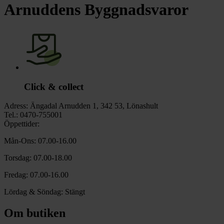
chevron_right
Toalett
Arnuddens Byggnadsvaror
chevron_right
Grill & Fritid
Lacanche
chevron_right
Reservdelar
Click & collect
Adress:
Ängadal Arnudden 1, 342 53, Lönashult
Tel.:
0470-755001
Öppettider:
Mån-Ons: 07.00-16.00
Torsdag: 07.00-18.00
Fredag: 07.00-16.00
Lördag & Söndag: Stängt
Om butiken