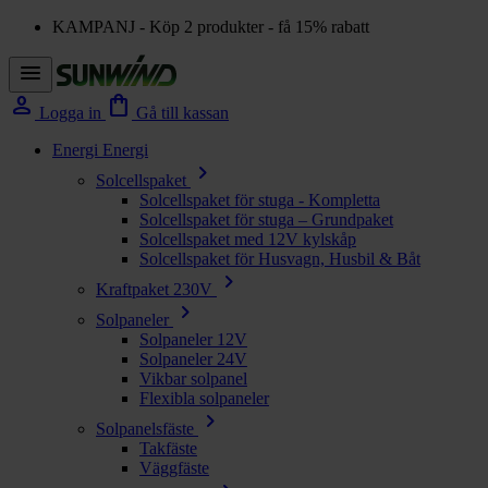
KAMPANJ - Köp 2 produkter - få 15% rabatt
menu
person
shopping_bag
Logga in
Gå till kassan
Energi
Energi
chevron_right
Solcellspaket
Solcellspaket för stuga - Kompletta
Solcellspaket för stuga – Grundpaket
Solcellspaket med 12V kylskåp
Solcellspaket för Husvagn, Husbil & Båt
chevron_right
Kraftpaket 230V
chevron_right
Solpaneler
Solpaneler 12V
Solpaneler 24V
Vikbar solpanel
Flexibla solpaneler
chevron_right
Solpanelsfäste
Takfäste
Väggfäste