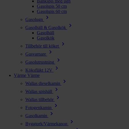
Bänkspis med ugn
Gasolspis 50 cm
Gasolspis 60 cm
chevron_right
Gasolugn
chevron_right
Gasolhäll & Gasolkök
Gasolhäll
Gasolkök
chevron_right
Tillbehör till köket
chevron_right
Gasvarnare
chevron_right
Gasolutrustning
chevron_right
Köksfläkt 12V
Värme
Värme
chevron_right
Wallas dieselkamin
chevron_right
Wallas spishäll
chevron_right
Wallas tillbehör
chevron_right
Fotogenkamin
chevron_right
Gasolkamin
chevron_right
Byggtork/Värmekanon