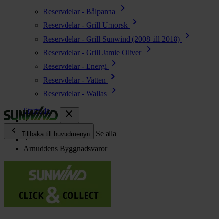
chevron_right
Reservdelar - Bålpanna
chevron_right
Reservdelar - Grill Urnorsk
chevron_right
Reservdelar - Grill Sunwind (2008 till 2018)
chevron_right
Reservdelar - Grill Jamie Oliver
chevron_right
Reservdelar - Energi
chevron_right
Reservdelar - Vatten
chevron_right
Reservdelar - Wallas
Startsida
close
chevron_left
Återförsäljare
Se alla
Tillbaka till huvudmenyn
Arnuddens Byggnadsvaror
chevron_right
Energi
chevron_right
Kök & Gasol
chevron_right
Värme
chevron_right
Vatten