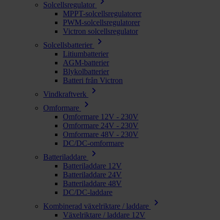
chevron_right
Solcellsregulator
MPPT-solcellsregulatorer
PWM-solcellsregulatorer
Victron solcellsregulator
chevron_right
Solcellsbatterier
Litiumbatterier
AGM-batterier
Blykolbatterier
Batteri från Victron
chevron_right
Vindkraftverk
chevron_right
Omformare
Omformare 12V - 230V
Omformare 24V - 230V
Omformare 48V - 230V
DC/DC-omformare
chevron_right
Batteriladdare
Batteriladdare 12V
Batteriladdare 24V
Batteriladdare 48V
DC/DC-laddare
chevron_right
Kombinerad växelriktare / laddare
Växelriktare / laddare 12V