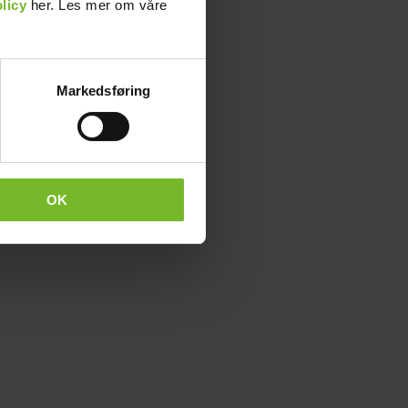
licy
her. Les mer om våre
Markedsføring
OK