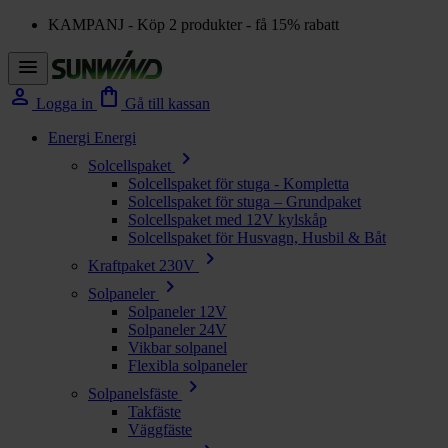
KAMPANJ - Köp 2 produkter - få 15% rabatt
menu
person
shopping_bag
Logga in
Gå till kassan
Energi
Energi
chevron_right
Solcellspaket
Solcellspaket för stuga - Kompletta
Solcellspaket för stuga – Grundpaket
Solcellspaket med 12V kylskåp
Solcellspaket för Husvagn, Husbil & Båt
chevron_right
Kraftpaket 230V
chevron_right
Solpaneler
Solpaneler 12V
Solpaneler 24V
Vikbar solpanel
Flexibla solpaneler
chevron_right
Solpanelsfäste
Takfäste
Väggfäste