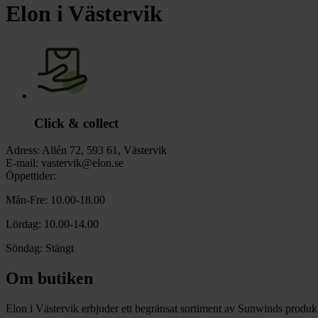
chevron_right
Toalett
Elon i Västervik
chevron_right
Grill & Fritid
Lacanche
chevron_right
Reservdelar
Click & collect
Adress:
Allén 72, 593 61, Västervik
E-mail:
vastervik@elon.se
Öppettider:
Mån-Fre: 10.00-18.00
Lördag: 10.00-14.00
Söndag: Stängt
Om butiken
Elon i Västervik erbjuder ett begränsat sortiment av Sunwinds produkte