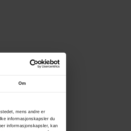
Om
tstedet, mens andre er
ilke informasjonskapsler du
yper informasjonskapsler, kan