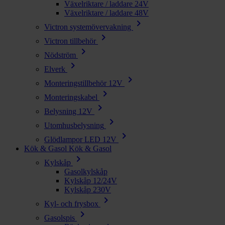
Växelriktare / laddare 24V
Växelriktare / laddare 48V
chevron_right
Victron systemövervakning
chevron_right
Victron tillbehör
chevron_right
Nödström
chevron_right
Elverk
chevron_right
Monteringstillbehör 12V
chevron_right
Monteringskabel
chevron_right
Belysning 12V
chevron_right
Utomhusbelysning
chevron_right
Glödlampor LED 12V
Kök & Gasol
Kök & Gasol
chevron_right
Kylskåp
Gasolkylskåp
Kylskåp 12/24V
Kylskåp 230V
chevron_right
Kyl- och frysbox
chevron_right
Gasolspis