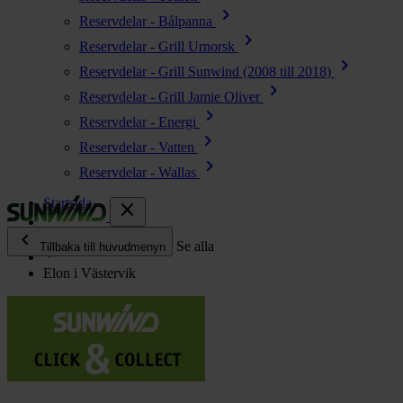
chevron_right
Reservdelar - Bålpanna
chevron_right
Reservdelar - Grill Urnorsk
chevron_right
Reservdelar - Grill Sunwind (2008 till 2018)
chevron_right
Reservdelar - Grill Jamie Oliver
chevron_right
Reservdelar - Energi
chevron_right
Reservdelar - Vatten
chevron_right
Reservdelar - Wallas
Startsida
close
chevron_left
Återförsäljare
Se alla
Tillbaka till huvudmenyn
Elon i Västervik
chevron_right
Energi
chevron_right
Kök & Gasol
chevron_right
Värme
chevron_right
Vatten