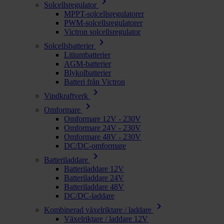
chevron_right
Solcellsregulator
MPPT-solcellsregulatorer
PWM-solcellsregulatorer
Victron solcellsregulator
chevron_right
Solcellsbatterier
Litiumbatterier
AGM-batterier
Blykolbatterier
Batteri från Victron
chevron_right
Vindkraftverk
chevron_right
Omformare
Omformare 12V - 230V
Omformare 24V - 230V
Omformare 48V - 230V
DC/DC-omformare
chevron_right
Batteriladdare
Batteriladdare 12V
Batteriladdare 24V
Batteriladdare 48V
DC/DC-laddare
chevron_right
Kombinerad växelriktare / laddare
Växelriktare / laddare 12V