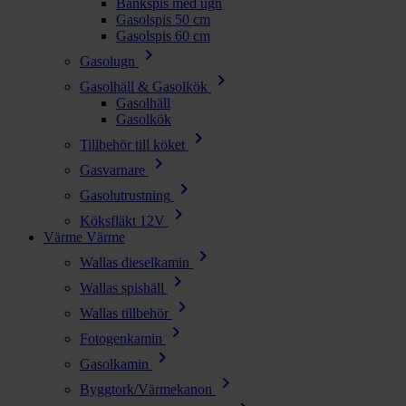
Bänkspis med ugn
Gasolspis 50 cm
Gasolspis 60 cm
chevron_right
Gasolugn
chevron_right
Gasolhäll & Gasolkök
Gasolhäll
Gasolkök
chevron_right
Tillbehör till köket
chevron_right
Gasvarnare
chevron_right
Gasolutrustning
chevron_right
Köksfläkt 12V
Värme
Värme
chevron_right
Wallas dieselkamin
chevron_right
Wallas spishäll
chevron_right
Wallas tillbehör
chevron_right
Fotogenkamin
chevron_right
Gasolkamin
chevron_right
Byggtork/Värmekanon