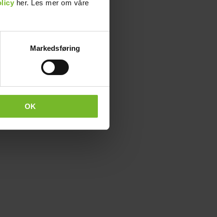
licy
her. Les mer om våre
Markedsføring
OK