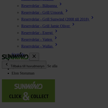
chevron_right
Reservdelar - Bålpanna
chevron_right
Reservdelar - Grill Urnorsk
chevron_right
Reservdelar - Grill Sunwind (2008 till 2018)
chevron_right
Reservdelar - Grill Jamie Oliver
chevron_right
Reservdelar - Energi
chevron_right
Reservdelar - Vatten
chevron_right
Reservdelar - Wallas
Startsida
close
chevron_left
Återförsäljare
Se alla
Tillbaka till huvudmenyn
Elon Storuman
chevron_right
Energi
chevron_right
Kök & Gasol
chevron_right
Värme
chevron_right
Vatten