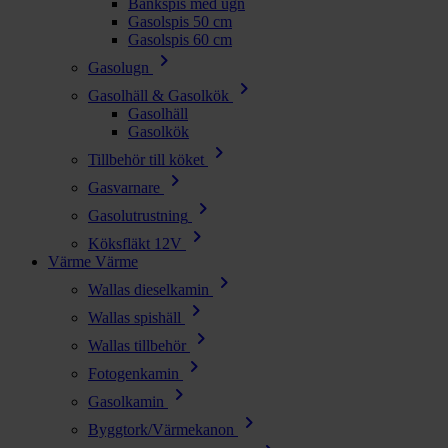
Bänkspis med ugn
Gasolspis 50 cm
Gasolspis 60 cm
chevron_right
Gasolugn
chevron_right
Gasolhäll & Gasolkök
Gasolhäll
Gasolkök
chevron_right
Tillbehör till köket
chevron_right
Gasvarnare
chevron_right
Gasolutrustning
chevron_right
Köksfläkt 12V
Värme
Värme
chevron_right
Wallas dieselkamin
chevron_right
Wallas spishäll
chevron_right
Wallas tillbehör
chevron_right
Fotogenkamin
chevron_right
Gasolkamin
chevron_right
Byggtork/Värmekanon