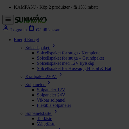
KAMPANJ - Köp 2 produkter - få 15% rabatt
menu
person
shopping_bag
Logga in
Gå till kassan
Energi
Energi
chevron_right
Solcellspaket
Solcellspaket för stuga - Kompletta
Solcellspaket för stuga – Grundpaket
Solcellspaket med 12V kylskåp
Solcellspaket för Husvagn, Husbil & Båt
chevron_right
Kraftpaket 230V
chevron_right
Solpaneler
Solpaneler 12V
Solpaneler 24V
Vikbar solpanel
Flexibla solpaneler
chevron_right
Solpanelsfäste
Takfäste
Väggfäste