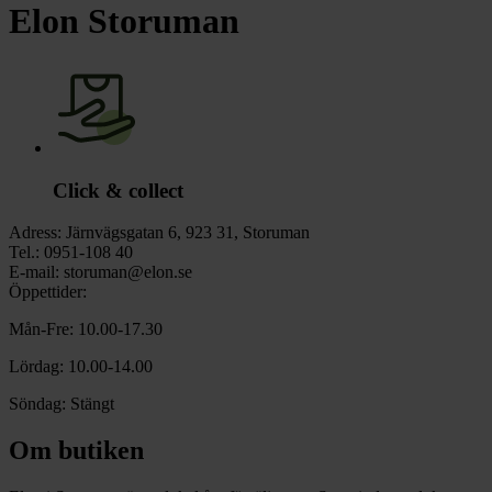
chevron_right
Toalett
Elon Storuman
chevron_right
Grill & Fritid
Lacanche
chevron_right
Reservdelar
Click & collect
Adress:
Järnvägsgatan 6, 923 31, Storuman
Tel.:
0951-108 40
E-mail:
storuman@elon.se
Öppettider:
Mån-Fre: 10.00-17.30
Lördag: 10.00-14.00
Söndag: Stängt
Om butiken