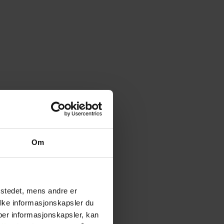
Om
tstedet, mens andre er
ilke informasjonskapsler du
yper informasjonskapsler, kan