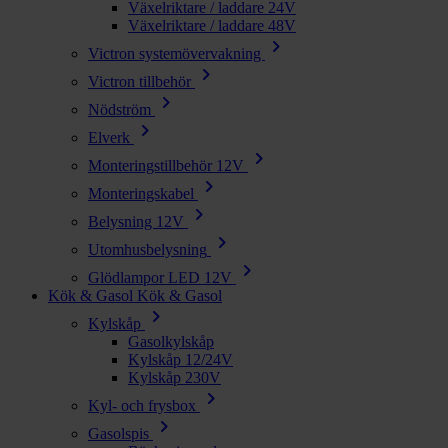
Växelriktare / laddare 24V
Växelriktare / laddare 48V
chevron_right
Victron systemövervakning
chevron_right
Victron tillbehör
chevron_right
Nödström
chevron_right
Elverk
chevron_right
Monteringstillbehör 12V
chevron_right
Monteringskabel
chevron_right
Belysning 12V
chevron_right
Utomhusbelysning
chevron_right
Glödlampor LED 12V
Kök & Gasol
Kök & Gasol
chevron_right
Kylskåp
Gasolkylskåp
Kylskåp 12/24V
Kylskåp 230V
chevron_right
Kyl- och frysbox
chevron_right
Gasolspis