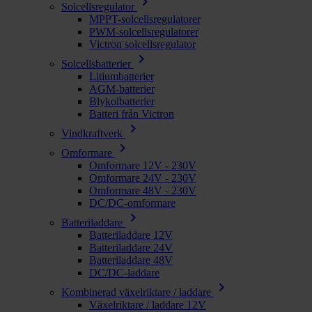
chevron_right
Solcellsregulator
MPPT-solcellsregulatorer
PWM-solcellsregulatorer
Victron solcellsregulator
chevron_right
Solcellsbatterier
Litiumbatterier
AGM-batterier
Blykolbatterier
Batteri från Victron
chevron_right
Vindkraftverk
chevron_right
Omformare
Omformare 12V - 230V
Omformare 24V - 230V
Omformare 48V - 230V
DC/DC-omformare
chevron_right
Batteriladdare
Batteriladdare 12V
Batteriladdare 24V
Batteriladdare 48V
DC/DC-laddare
chevron_right
Kombinerad växelriktare / laddare
Växelriktare / laddare 12V