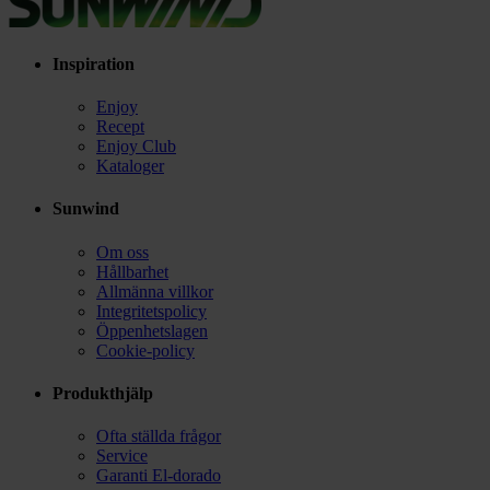
Inspiration
Enjoy
Recept
Enjoy Club
Kataloger
Sunwind
Om oss
Hållbarhet
Allmänna villkor
Integritetspolicy
Öppenhetslagen
Cookie-policy
Produkthjälp
Ofta ställda frågor
Service
Garanti El-dorado