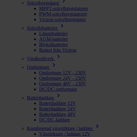
chevron_right
Solcellsregulator
MPPT-solcellsregulatorer
PWM-solcellsregulatorer
Victron solcellsregulator
chevron_right
Solcellsbatterier
Litiumbatterier
AGM-batterier
Blykolbatterier
Batteri från Victron
chevron_right
Vindkraftverk
chevron_right
Omformare
Omformare 12V - 230V
Omformare 24V - 230V
Omformare 48V - 230V
DC/DC-omformare
chevron_right
Batteriladdare
Batteriladdare 12V
Batteriladdare 24V
Batteriladdare 48V
DC/DC-laddare
chevron_right
Kombinerad växelriktare / laddare
Växelriktare / laddare 12V