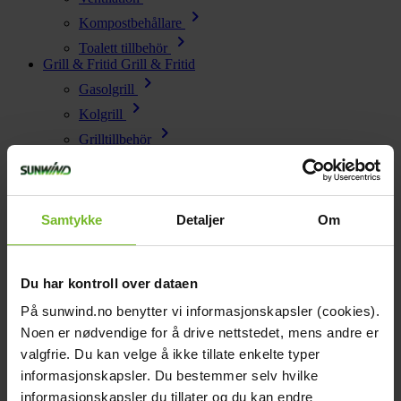
chevron_right
Kompostbehållare
chevron_right
Toalett tillbehör
Grill & Fritid
Grill & Fritid
chevron_right
Gasolgrill
chevron_right
Kolgrill
chevron_right
Grilltillbehör
chevron_right
Bålpanna & Utespis
chevron_right
Tillbehör till bålpanna
chevron_right
Terrassvärmare
Samtykke
Detaljer
Om
chevron_right
Pizzaugn
chevron_right
Krispaket
chevron_right
Du har kontroll over dataen
Friluftsliv
Lacanche
Lacanche
På sunwind.no benytter vi informasjonskapsler (cookies).
Reservdelar
Reservdelar
Noen er nødvendige for å drive nettstedet, mens andre er
chevron_right
Reservdelar - Värme
valgfrie. Du kan velge å ikke tillate enkelte typer
chevron_right
Reservdelar - Kök & Gasol
informasjonskapsler. Du bestemmer selv hvilke
chevron_right
informasjonskapsler du tillater og du kan endre
Reservdelar - Toalett