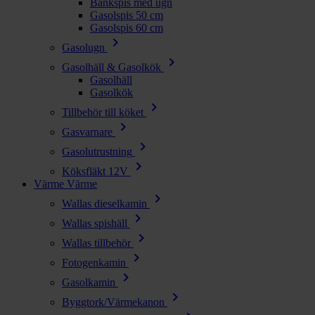
Bänkspis med ugn
Gasolspis 50 cm
Gasolspis 60 cm
chevron_right
Gasolugn
chevron_right
Gasolhäll & Gasolkök
Gasolhäll
Gasolkök
chevron_right
Tillbehör till köket
chevron_right
Gasvarnare
chevron_right
Gasolutrustning
chevron_right
Köksfläkt 12V
Värme
Värme
chevron_right
Wallas dieselkamin
chevron_right
Wallas spishäll
chevron_right
Wallas tillbehör
chevron_right
Fotogenkamin
chevron_right
Gasolkamin
chevron_right
Byggtork/Värmekanon