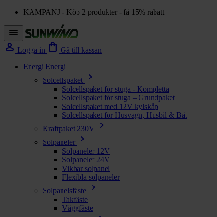
KAMPANJ - Köp 2 produkter - få 15% rabatt
menu
person
shopping_bag
Logga in
Gå till kassan
Energi
Energi
chevron_right
Solcellspaket
Solcellspaket för stuga - Kompletta
Solcellspaket för stuga – Grundpaket
Solcellspaket med 12V kylskåp
Solcellspaket för Husvagn, Husbil & Båt
chevron_right
Kraftpaket 230V
chevron_right
Solpaneler
Solpaneler 12V
Solpaneler 24V
Vikbar solpanel
Flexibla solpaneler
chevron_right
Solpanelsfäste
Takfäste
Väggfäste