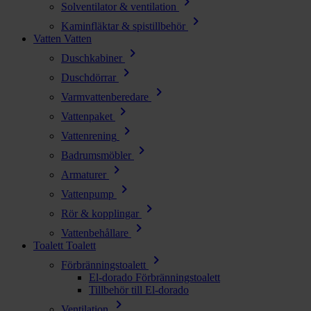
chevron_right
Solventilator & ventilation
chevron_right
Kaminfläktar & spistillbehör
Vatten
Vatten
chevron_right
Duschkabiner
chevron_right
Duschdörrar
chevron_right
Varmvattenberedare
chevron_right
Vattenpaket
chevron_right
Vattenrening
chevron_right
Badrumsmöbler
chevron_right
Armaturer
chevron_right
Vattenpump
chevron_right
Rör & kopplingar
chevron_right
Vattenbehållare
Toalett
Toalett
chevron_right
Förbränningstoalett
El-dorado Förbränningstoalett
Tillbehör till El-dorado
chevron_right
Ventilation