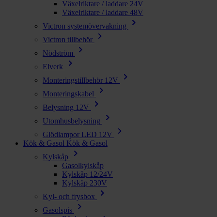
Växelriktare / laddare 24V
Växelriktare / laddare 48V
chevron_right
Victron systemövervakning
chevron_right
Victron tillbehör
chevron_right
Nödström
chevron_right
Elverk
chevron_right
Monteringstillbehör 12V
chevron_right
Monteringskabel
chevron_right
Belysning 12V
chevron_right
Utomhusbelysning
chevron_right
Glödlampor LED 12V
Kök & Gasol
Kök & Gasol
chevron_right
Kylskåp
Gasolkylskåp
Kylskåp 12/24V
Kylskåp 230V
chevron_right
Kyl- och frysbox
chevron_right
Gasolspis