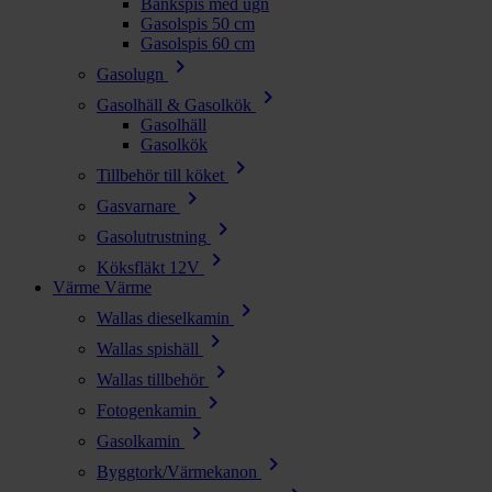
Bänkspis med ugn
Gasolspis 50 cm
Gasolspis 60 cm
chevron_right
Gasolugn
chevron_right
Gasolhäll & Gasolkök
Gasolhäll
Gasolkök
chevron_right
Tillbehör till köket
chevron_right
Gasvarnare
chevron_right
Gasolutrustning
chevron_right
Köksfläkt 12V
Värme
Värme
chevron_right
Wallas dieselkamin
chevron_right
Wallas spishäll
chevron_right
Wallas tillbehör
chevron_right
Fotogenkamin
chevron_right
Gasolkamin
chevron_right
Byggtork/Värmekanon