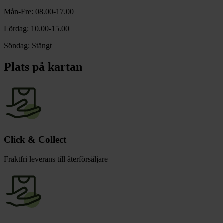
chevron_right
Toalett
Mån-Fre: 08.00-17.00
chevron_right
Grill & Fritid
Lördag: 10.00-15.00
Lacanche
chevron_right
Söndag: Stängt
Reservdelar
Plats på kartan
Click & Collect
Fraktfri leverans till återförsäljare