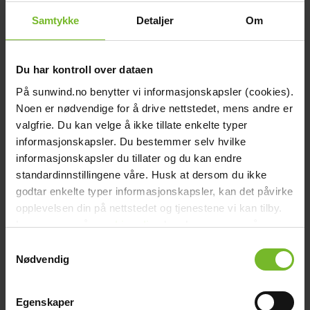
chevron_right
Kompostbehållare
Samtykke
Detaljer
Om
chevron_right
Toalett tillbehör
Grill & Fritid
Grill & Fritid
chevron_right
Gasolgrill
Du har kontroll over dataen
chevron_right
Kolgrill
På sunwind.no benytter vi informasjonskapsler (cookies).
chevron_right
Grilltillbehör
Noen er nødvendige for å drive nettstedet, mens andre er
chevron_right
valgfrie. Du kan velge å ikke tillate enkelte typer
Bålpanna & Utespis
chevron_right
informasjonskapsler. Du bestemmer selv hvilke
Tillbehör till bålpanna
chevron_right
informasjonskapsler du tillater og du kan endre
Terrassvärmare
standardinnstillingene våre. Husk at dersom du ikke
chevron_right
Pizzaugn
godtar enkelte typer informasjonskapsler, kan det påvirke
chevron_right
Krispaket
opplevelsen din på nettstedet og tjenestene vi kan tilby.
chevron_right
Friluftsliv
Les mer om vår
cookiepolicy
her. Les mer om våre
Lacanche
Lacanche
rutiner for
personvern
her.
Samtykkevalg
Reservdelar
Reservdelar
Nødvendig
chevron_right
Reservdelar - Värme
chevron_right
Reservdelar - Kök & Gasol
chevron_right
Egenskaper
Reservdelar - Toalett