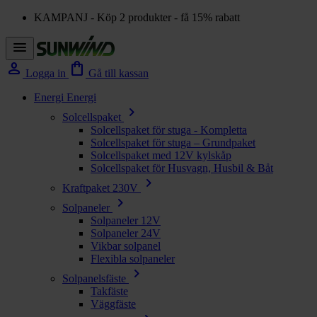
KAMPANJ - Köp 2 produkter - få 15% rabatt
menu
person
shopping_bag
Logga in
Gå till kassan
Energi
Energi
chevron_right
Solcellspaket
Solcellspaket för stuga - Kompletta
Solcellspaket för stuga – Grundpaket
Solcellspaket med 12V kylskåp
Solcellspaket för Husvagn, Husbil & Båt
chevron_right
Kraftpaket 230V
chevron_right
Solpaneler
Solpaneler 12V
Solpaneler 24V
Vikbar solpanel
Flexibla solpaneler
chevron_right
Solpanelsfäste
Takfäste
Väggfäste