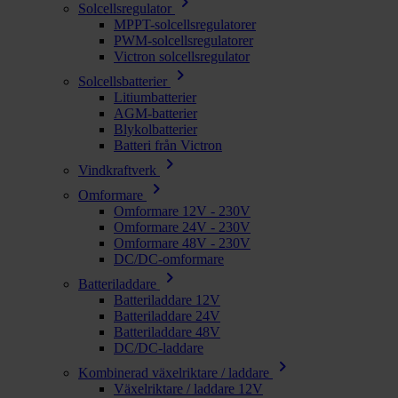
chevron_right
Solcellsregulator
MPPT-solcellsregulatorer
PWM-solcellsregulatorer
Victron solcellsregulator
chevron_right
Solcellsbatterier
Litiumbatterier
AGM-batterier
Blykolbatterier
Batteri från Victron
chevron_right
Vindkraftverk
chevron_right
Omformare
Omformare 12V - 230V
Omformare 24V - 230V
Omformare 48V - 230V
DC/DC-omformare
chevron_right
Batteriladdare
Batteriladdare 12V
Batteriladdare 24V
Batteriladdare 48V
DC/DC-laddare
chevron_right
Kombinerad växelriktare / laddare
Växelriktare / laddare 12V