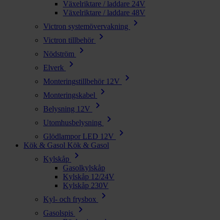
Växelriktare / laddare 24V
Växelriktare / laddare 48V
chevron_right
Victron systemövervakning
chevron_right
Victron tillbehör
chevron_right
Nödström
chevron_right
Elverk
chevron_right
Monteringstillbehör 12V
chevron_right
Monteringskabel
chevron_right
Belysning 12V
chevron_right
Utomhusbelysning
chevron_right
Glödlampor LED 12V
Kök & Gasol
Kök & Gasol
chevron_right
Kylskåp
Gasolkylskåp
Kylskåp 12/24V
Kylskåp 230V
chevron_right
Kyl- och frysbox
chevron_right
Gasolspis