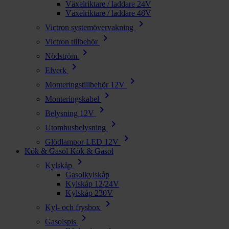
Växelriktare / laddare 24V
Växelriktare / laddare 48V
chevron_right
Victron systemövervakning
chevron_right
Victron tillbehör
chevron_right
Nödström
chevron_right
Elverk
chevron_right
Monteringstillbehör 12V
chevron_right
Monteringskabel
chevron_right
Belysning 12V
chevron_right
Utomhusbelysning
chevron_right
Glödlampor LED 12V
Kök & Gasol
Kök & Gasol
chevron_right
Kylskåp
Gasolkylskåp
Kylskåp 12/24V
Kylskåp 230V
chevron_right
Kyl- och frysbox
chevron_right
Gasolspis