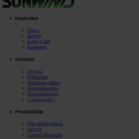
Inspiration
Enjoy
Recept
Enjoy Club
Kataloger
Sunwind
Om oss
Hållbarhet
Allmänna villkor
Integritetspolicy
Öppenhetslagen
Cookie-policy
Produkthjälp
Ofta ställda frågor
Service
Garanti El-dorado