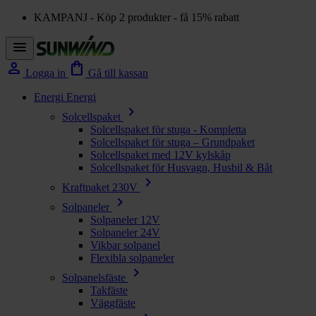
KAMPANJ - Köp 2 produkter - få 15% rabatt
menu
person
shopping_bag
Logga in
Gå till kassan
Energi
Energi
chevron_right
Solcellspaket
Solcellspaket för stuga - Kompletta
Solcellspaket för stuga – Grundpaket
Solcellspaket med 12V kylskåp
Solcellspaket för Husvagn, Husbil & Båt
chevron_right
Kraftpaket 230V
chevron_right
Solpaneler
Solpaneler 12V
Solpaneler 24V
Vikbar solpanel
Flexibla solpaneler
chevron_right
Solpanelsfäste
Takfäste
Väggfäste