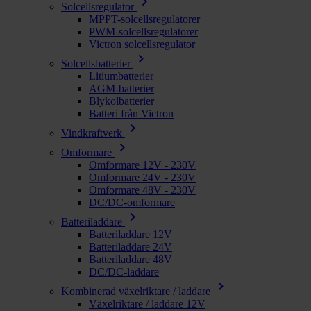
chevron_right
Solcellsregulator
MPPT-solcellsregulatorer
PWM-solcellsregulatorer
Victron solcellsregulator
chevron_right
Solcellsbatterier
Litiumbatterier
AGM-batterier
Blykolbatterier
Batteri från Victron
chevron_right
Vindkraftverk
chevron_right
Omformare
Omformare 12V - 230V
Omformare 24V - 230V
Omformare 48V - 230V
DC/DC-omformare
chevron_right
Batteriladdare
Batteriladdare 12V
Batteriladdare 24V
Batteriladdare 48V
DC/DC-laddare
chevron_right
Kombinerad växelriktare / laddare
Växelriktare / laddare 12V