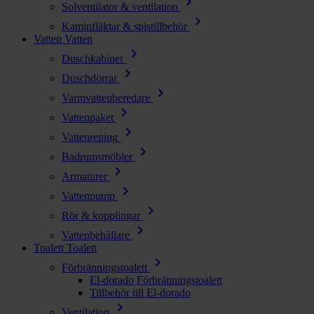
chevron_right
Solventilator & ventilation
chevron_right
Kaminfläktar & spistillbehör
Vatten
Vatten
chevron_right
Duschkabiner
chevron_right
Duschdörrar
chevron_right
Varmvattenberedare
chevron_right
Vattenpaket
chevron_right
Vattenrening
chevron_right
Badrumsmöbler
chevron_right
Armaturer
chevron_right
Vattenpump
chevron_right
Rör & kopplingar
chevron_right
Vattenbehållare
Toalett
Toalett
chevron_right
Förbränningstoalett
El-dorado Förbränningstoalett
Tillbehör till El-dorado
chevron_right
Ventilation