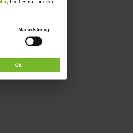
licy
her. Les mer om våre
Markedsføring
OK