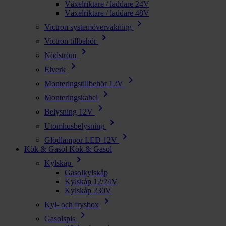
Växelriktare / laddare 24V
Växelriktare / laddare 48V
chevron_right
Victron systemövervakning
chevron_right
Victron tillbehör
chevron_right
Nödström
chevron_right
Elverk
chevron_right
Monteringstillbehör 12V
chevron_right
Monteringskabel
chevron_right
Belysning 12V
chevron_right
Utomhusbelysning
chevron_right
Glödlampor LED 12V
Kök & Gasol
Kök & Gasol
chevron_right
Kylskåp
Gasolkylskåp
Kylskåp 12/24V
Kylskåp 230V
chevron_right
Kyl- och frysbox
chevron_right
Gasolspis