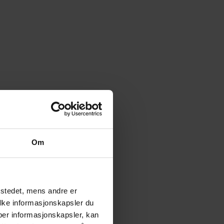
Om
tstedet, mens andre er
ilke informasjonskapsler du
yper informasjonskapsler, kan