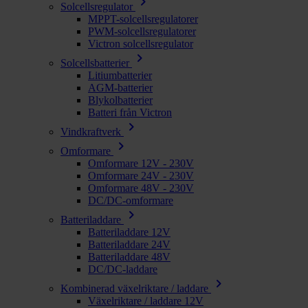
chevron_right
Solcellsregulator
MPPT-solcellsregulatorer
PWM-solcellsregulatorer
Victron solcellsregulator
chevron_right
Solcellsbatterier
Litiumbatterier
AGM-batterier
Blykolbatterier
Batteri från Victron
chevron_right
Vindkraftverk
chevron_right
Omformare
Omformare 12V - 230V
Omformare 24V - 230V
Omformare 48V - 230V
DC/DC-omformare
chevron_right
Batteriladdare
Batteriladdare 12V
Batteriladdare 24V
Batteriladdare 48V
DC/DC-laddare
chevron_right
Kombinerad växelriktare / laddare
Växelriktare / laddare 12V