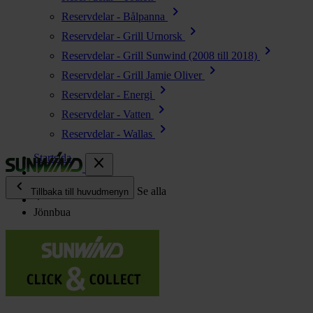
chevron_right
Reservdelar - Bålpanna
chevron_right
Reservdelar - Grill Urnorsk
chevron_right
Reservdelar - Grill Sunwind (2008 till 2018)
chevron_right
Reservdelar - Grill Jamie Oliver
chevron_right
Reservdelar - Energi
chevron_right
Reservdelar - Vatten
chevron_right
Reservdelar - Wallas
Startsida
close
chevron_left
Återförsäljare
Se alla
Tillbaka till huvudmenyn
Jönnbua
chevron_right
Energi
chevron_right
Kök & Gasol
chevron_right
Värme
chevron_right
Vatten