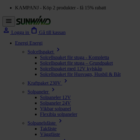
KAMPANJ - Köp 2 produkter - få 15% rabatt
menu
person
shopping_bag
Logga in
Gå till kassan
Energi
Energi
chevron_right
Solcellspaket
Solcellspaket för stuga - Kompletta
Solcellspaket för stuga – Grundpaket
Solcellspaket med 12V kylskåp
Solcellspaket för Husvagn, Husbil & Båt
chevron_right
Kraftpaket 230V
chevron_right
Solpaneler
Solpaneler 12V
Solpaneler 24V
Vikbar solpanel
Flexibla solpaneler
chevron_right
Solpanelsfäste
Takfäste
Väggfäste