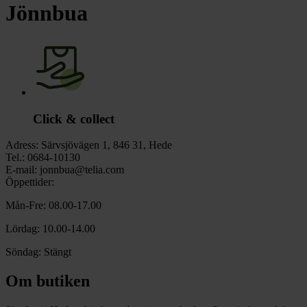
chevron_right
Toalett
Jönnbua
chevron_right
Grill & Fritid
Lacanche
chevron_right
Reservdelar
Click & collect
Adress:
Särvsjövägen 1, 846 31, Hede
Tel.:
0684-10130
E-mail:
jonnbua@telia.com
Öppettider:
Mån-Fre: 08.00-17.00
Lördag: 10.00-14.00
Söndag: Stängt
Om butiken