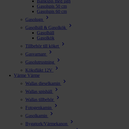
Bänkspis med ugn
Gasolspis 50 cm
Gasolspis 60 cm
chevron_right
Gasolugn
chevron_right
Gasolhäll & Gasolkök
Gasolhäll
Gasolkök
chevron_right
Tillbehör till köket
chevron_right
Gasvarnare
chevron_right
Gasolutrustning
chevron_right
Köksfläkt 12V
Värme
Värme
chevron_right
Wallas dieselkamin
chevron_right
Wallas spishäll
chevron_right
Wallas tillbehör
chevron_right
Fotogenkamin
chevron_right
Gasolkamin
chevron_right
Byggtork/Värmekanon